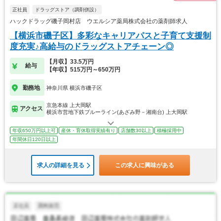
正社員
ドラッグストア（調剤併設）
ハックドラッグ磯子岡村店 ウエルシア薬局株式会社の薬剤師求人
【横浜市磯子区】多彩なキャリアパスと子育て支援制
度充実♪高給与のドラッグストアチェーン◎
【月収】33.5万円
給与
【年収】515万円～650万円
勤務地
神奈川県 横浜市磯子区
京急本線 上大岡駅
アクセス
横浜市営地下鉄ブルーライン(あざみ野－湘南台) 上大岡駅
年収650万円以上可
産休・育休取得実績有り
店舗数30以上
積極採用中
年間休日120日以上
求人の詳細を見る
この求人に興味がある