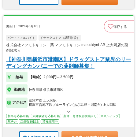
更新日：2026年6月18日
保存する
パート・アルバイト
ドラッグストア（調剤併設）
株式会社マツモトキヨシ 薬 マツモトキヨシ matsukiyoLAB 上大岡店の薬
剤師求人
【神奈川県横浜市港南区】ドラッグストア業界のリー
ディングカンパニーでの薬剤師募集！
給与
【時給】2,000円～2,500円
勤務地
神奈川県 横浜市港南区
京急本線 上大岡駅
アクセス
横浜市営地下鉄ブルーライン(あざみ野－湘南台) 上大岡駅
新卒も応募可能
未経験者も応募可能
産休・育休取得実績有り
スキルアップ
駅チカ
店舗数30以上
積極採用中