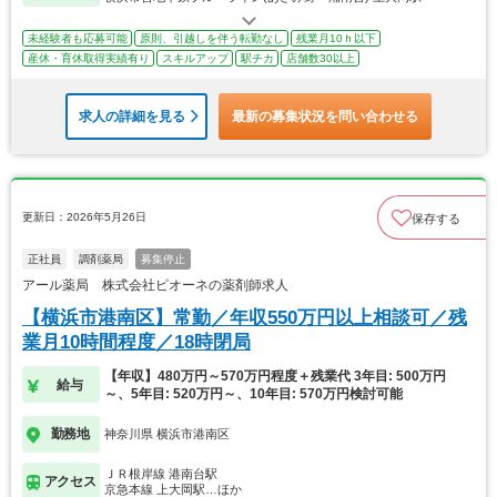
未経験者も応募可能
原則、引越しを伴う転勤なし
残業月10ｈ以下
産休・育休取得実績有り
スキルアップ
駅チカ
店舗数30以上
求人の詳細を見る
最新の募集状況を問い合わせる
更新日：2026年5月26日
保存する
正社員
調剤薬局
募集停止
アール薬局 株式会社ピオーネの薬剤師求人
【横浜市港南区】常勤／年収550万円以上相談可／残
業月10時間程度／18時閉局
【年収】480万円～570万円程度＋残業代 3年目: 500万円
給与
～、5年目: 520万円～、10年目: 570万円検討可能
勤務地
神奈川県 横浜市港南区
ＪＲ根岸線 港南台駅
アクセス
京急本線 上大岡駅…ほか