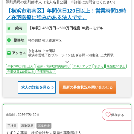
調剤薬局の薬剤師求人（法人名非公開 ※詳細はお問合せください）
【横浜市港南区】年間休日120日以上！営業時間18時
／在宅医療に強みのある法人です。
給与
【年収】450万円～500万円程度 30歳～モデル
勤務地
神奈川県 横浜市港南区
京急本線 上大岡駅
アクセス
横浜市営地下鉄ブルーライン(あざみ野－湘南台) 上大岡駅
年収500万円以上可
産休・育休取得実績有り
スキルアップ
駅チカ
店舗数30以上
年間休日120日以上
在宅業務あり
求人の詳細を見る
最新の募集状況を問い合わせる
更新日：2026年5月26日
保存する
正社員
調剤薬局
募集停止
すずらん薬局 株式会社サン薬局の薬剤師求人