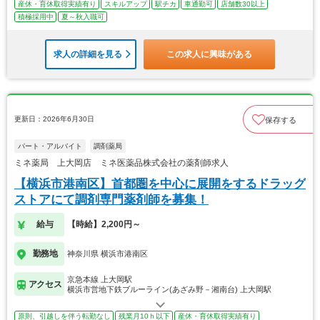
産休・育休取得実績有り
スキルアップ
駅チカ
車通勤可
店舗数30以上
積極採用中
夏～秋入職可
求人の詳細を見る
この求人に興味がある
更新日：2026年6月30日
保存する
パート・アルバイト
調剤薬局
ミネ薬局 上大岡店 ミネ医薬品株式会社の薬剤師求人
【横浜市港南区】首都圏を中心に展開をするドラッグ
ストアにて調剤専門薬剤師を募集！
給与
【時給】2,200円～
勤務地
神奈川県 横浜市港南区
京急本線 上大岡駅
アクセス
横浜市営地下鉄ブルーライン(あざみ野－湘南台) 上大岡駅
原則、引越しを伴う転勤なし
残業月10ｈ以下
産休・育休取得実績有り