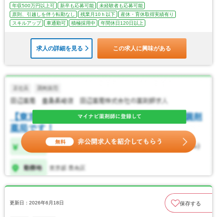
年収500万円以上可
新卒も応募可能
未経験者も応募可能
原則、引越しを伴う転勤なし
残業月10ｈ以下
産休・育休取得実績有り
スキルアップ
車通勤可
積極採用中
年間休日120日以上
求人の詳細を見る
この求人に興味がある
更新日：2026年6月18日
保存する