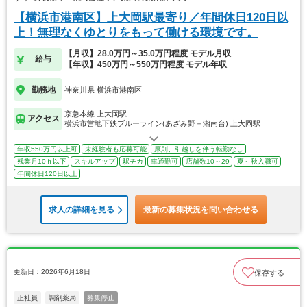
【横浜市港南区】上大岡駅最寄り／年間休日120日以
上！無理なくゆとりをもって働ける環境です。
【月収】28.0万円～35.0万円程度 モデル月収
給与
【年収】450万円～550万円程度 モデル年収
勤務地
神奈川県 横浜市港南区
京急本線 上大岡駅
アクセス
横浜市営地下鉄ブルーライン(あざみ野－湘南台) 上大岡駅
年収550万円以上可
未経験者も応募可能
原則、引越しを伴う転勤なし
残業月10ｈ以下
スキルアップ
駅チカ
車通勤可
店舗数10～29
夏～秋入職可
年間休日120日以上
求人の詳細を見る
最新の募集状況を問い合わせる
更新日：2026年6月18日
保存する
正社員
調剤薬局
募集停止