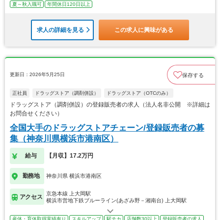
夏～秋入職可
年間休日120日以上
求人の詳細を見る
この求人に興味がある
更新日：2026年5月25日
保存する
正社員
ドラッグストア（調剤併設）
ドラッグストア（OTCのみ）
ドラッグストア（調剤併設）の登録販売者の求人（法人名非公開 ※詳細は
お問合せください）
全国大手のドラッグストアチェーン/登録販売者の募
集（神奈川県横浜市港南区）
給与
【月収】17.2万円
勤務地
神奈川県 横浜市港南区
京急本線 上大岡駅
アクセス
横浜市営地下鉄ブルーライン(あざみ野－湘南台) 上大岡駅
産休・育休取得実績有り
スキルアップ
駅チカ
店舗数30以上
登録販売者の求人