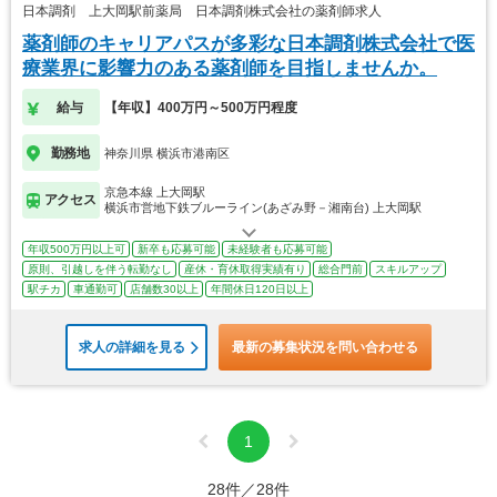
日本調剤 上大岡駅前薬局 日本調剤株式会社の薬剤師求人
薬剤師のキャリアパスが多彩な日本調剤株式会社で医
療業界に影響力のある薬剤師を目指しませんか。
給与
【年収】400万円～500万円程度
勤務地
神奈川県 横浜市港南区
京急本線 上大岡駅
アクセス
横浜市営地下鉄ブルーライン(あざみ野－湘南台) 上大岡駅
年収500万円以上可
新卒も応募可能
未経験者も応募可能
原則、引越しを伴う転勤なし
産休・育休取得実績有り
総合門前
スキルアップ
駅チカ
車通勤可
店舗数30以上
年間休日120日以上
求人の詳細を見る
最新の募集状況を問い合わせる
1
28件／28件