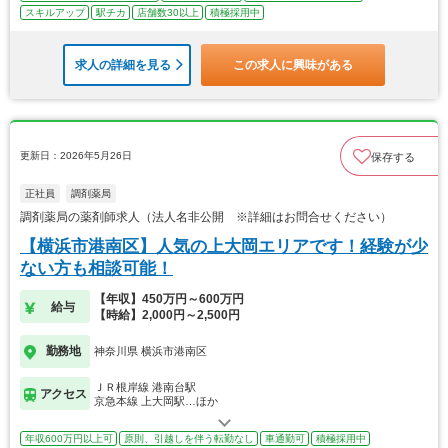
スキルアップ
駅チカ
店舗数30以上
積極採用中
求人の詳細を見る
この求人に興味がある
更新日：2026年5月26日
保存する
正社員
調剤薬局
調剤薬局の薬剤師求人（法人名非公開 ※詳細はお問合せください）
【横浜市港南区】人気の上大岡エリアです！経験が少
ない方も相談可能！
【年収】450万円～600万円
給与
【時給】2,000円～2,500円
勤務地
神奈川県 横浜市港南区
ＪＲ根岸線 港南台駅
アクセス
京急本線 上大岡駅…ほか
年収600万円以上可
原則、引越しを伴う転勤なし
車通勤可
積極採用中