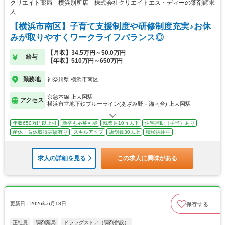
クリエイト薬局 横浜別所店 株式会社クリエイトエス・ディーの薬剤師求
人
【横浜市南区】子育て支援制度や研修制度充実♪お休
みが取りやすくワークライフバランス◎
【月収】34.5万円～50.0万円
給与
【年収】510万円～650万円
勤務地
神奈川県 横浜市南区
京急本線 上大岡駅
アクセス
横浜市営地下鉄ブルーライン(あざみ野－湘南台) 上大岡駅
年収650万円以上可
新卒も応募可能
残業月10ｈ以下
住宅補助（手当）あり
産休・育休取得実績有り
スキルアップ
店舗数30以上
積極採用中
求人の詳細を見る
この求人に興味がある
更新日：2026年6月18日
保存する
正社員
調剤薬局
ドラッグストア（調剤併設）