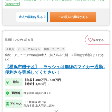
積極採用中
求人の詳細を見る
この求人に興味がある
更新日：2025年1月31日
保存する
正社員
パート・アルバイト
病院・クリニック
病院・クリニックの薬剤師求人（法人名非公開 ※詳細はお問合せくださ
い）
【横浜市磯子区】 ラッシュは無縁のマイカー通勤♪
便利さを実感してください！
【年収】400万円～530万円
給与
【時給】1,900円～
勤務地
神奈川県 横浜市磯子区
ＪＲ根岸線 磯子駅
アクセス
京急本線 上大岡駅…ほか