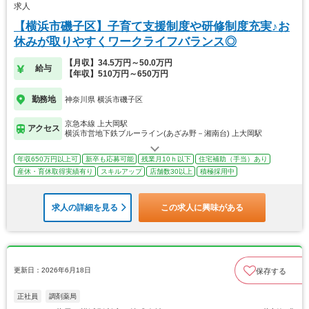
求人
【横浜市磯子区】子育て支援制度や研修制度充実♪お
休みが取りやすくワークライフバランス◎
【月収】34.5万円～50.0万円
給与
【年収】510万円～650万円
勤務地
神奈川県 横浜市磯子区
京急本線 上大岡駅
アクセス
横浜市営地下鉄ブルーライン(あざみ野－湘南台) 上大岡駅
年収650万円以上可
新卒も応募可能
残業月10ｈ以下
住宅補助（手当）あり
産休・育休取得実績有り
スキルアップ
店舗数30以上
積極採用中
求人の詳細を見る
この求人に興味がある
更新日：2026年6月18日
保存する
正社員
調剤薬局