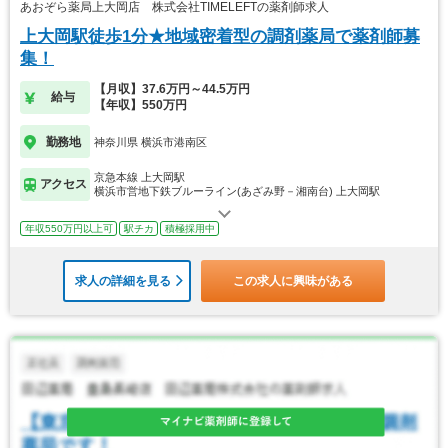
あおぞら薬局上大岡店 株式会社TIMELEFTの薬剤師求人
上大岡駅徒歩1分★地域密着型の調剤薬局で薬剤師募
集！
【月収】37.6万円～44.5万円
給与
【年収】550万円
勤務地
神奈川県 横浜市港南区
京急本線 上大岡駅
アクセス
横浜市営地下鉄ブルーライン(あざみ野－湘南台) 上大岡駅
年収550万円以上可
駅チカ
積極採用中
求人の詳細を見る
この求人に興味がある