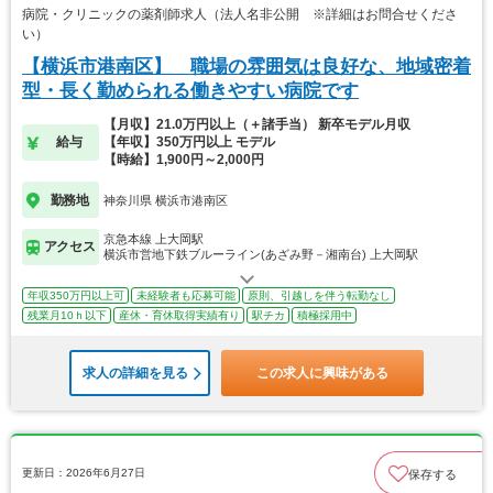
病院・クリニックの薬剤師求人（法人名非公開 ※詳細はお問合せくださ
い）
【横浜市港南区】 職場の雰囲気は良好な、地域密着
型・長く勤められる働きやすい病院です
【月収】21.0万円以上（＋諸手当） 新卒モデル月収
給与
【年収】350万円以上 モデル
【時給】1,900円～2,000円
勤務地
神奈川県 横浜市港南区
京急本線 上大岡駅
アクセス
横浜市営地下鉄ブルーライン(あざみ野－湘南台) 上大岡駅
年収350万円以上可
未経験者も応募可能
原則、引越しを伴う転勤なし
残業月10ｈ以下
産休・育休取得実績有り
駅チカ
積極採用中
求人の詳細を見る
この求人に興味がある
更新日：2026年6月27日
保存する