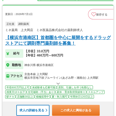
更新日：2026年7月1日
保存する
正社員
調剤薬局
ミネ薬局 上大岡店 ミネ医薬品株式会社の薬剤師求人
【横浜市港南区】首都圏を中心に展開をするドラッグ
ストアにて調剤専門薬剤師を募集！
【月収】33.0万円
給与
【年収】460万円～600万円
勤務地
神奈川県 横浜市港南区
京急本線 上大岡駅
アクセス
横浜市営地下鉄ブルーライン(あざみ野－湘南台) 上大岡駅
年収600万円以上可
未経験者も応募可能
原則、引越しを伴う転勤なし
残業月10ｈ以下
住宅補助（手当）あり
産休・育休取得実績有り
スキルアップ
駅チカ
店舗数30以上
積極採用中
夏～秋入職可
年間休日120日以上
求人の詳細を見る
この求人に興味がある