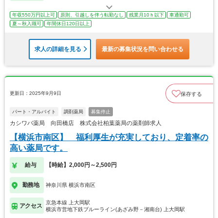
年収550万円以上可
原則、引越しを伴う転勤なし
残業月10ｈ以下
車通勤可
夏～秋入職可
年間休日120日以上
求人の詳細を見る
最新の募集状況を問い合わせる
更新日：2025年9月9日
保存する
パート・アルバイト
調剤薬局
募集停止
カシワバ薬局 向田橋店 株式会社柏葉薬局の薬剤師求人
【横浜市南区】 福利厚生が充実しており、定着率の
高い薬局です。
給与
【時給】2,000円～2,500円
勤務地
神奈川県 横浜市南区
京急本線 上大岡駅
アクセス
横浜市営地下鉄ブルーライン(あざみ野－湘南台) 上大岡駅