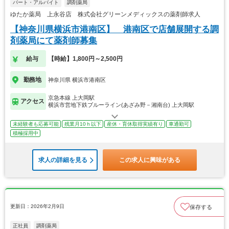
パート・アルバイト
調剤薬局
ゆたか薬局 上永谷店 株式会社グリーンメディックスの薬剤師求人
【神奈川県横浜市港南区】 港南区で店舗展開する調
剤薬局にて薬剤師募集
給与
【時給】1,800円～2,500円
勤務地
神奈川県 横浜市港南区
京急本線 上大岡駅
アクセス
横浜市営地下鉄ブルーライン(あざみ野－湘南台) 上大岡駅
未経験者も応募可能
残業月10ｈ以下
産休・育休取得実績有り
車通勤可
積極採用中
求人の詳細を見る
この求人に興味がある
更新日：2026年2月9日
保存する
正社員
調剤薬局