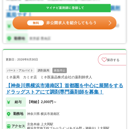
更新日：2026年6月30日
保存する
パート・アルバイト
調剤薬局
募集停止
ミネ薬局 カミオ店 ミネ医薬品株式会社の薬剤師求人
【神奈川県横浜市港南区】首都圏を中心に展開をする
ドラッグストアにて調剤専門薬剤師を募集！
給与
【時給】2,000円～
勤務地
神奈川県 横浜市港南区
京急本線 上大岡駅
アクセス
横浜市営地下鉄ブルーライン(あざみ野－湘南台) 上大岡駅