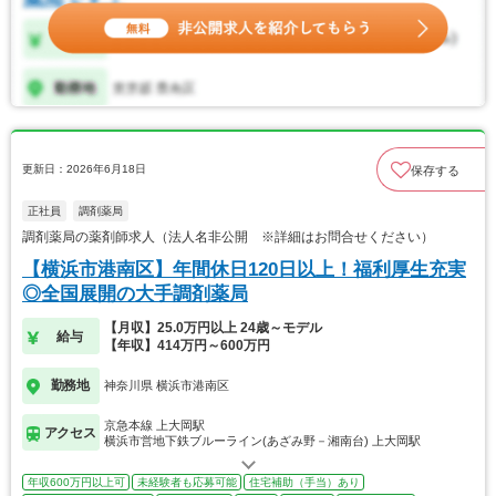
更新日：2026年6月18日
保存する
正社員
調剤薬局
調剤薬局の薬剤師求人（法人名非公開 ※詳細はお問合せください）
【横浜市港南区】年間休日120日以上！福利厚生充実
◎全国展開の大手調剤薬局
【月収】25.0万円以上 24歳～モデル
給与
【年収】414万円～600万円
勤務地
神奈川県 横浜市港南区
京急本線 上大岡駅
アクセス
横浜市営地下鉄ブルーライン(あざみ野－湘南台) 上大岡駅
年収600万円以上可
未経験者も応募可能
住宅補助（手当）あり