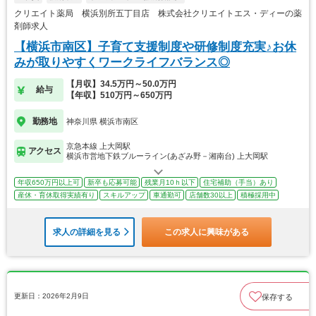
クリエイト薬局 横浜別所五丁目店 株式会社クリエイトエス・ディーの薬
剤師求人
【横浜市南区】子育て支援制度や研修制度充実♪お休
みが取りやすくワークライフバランス◎
【月収】34.5万円～50.0万円
給与
【年収】510万円～650万円
勤務地
神奈川県 横浜市南区
京急本線 上大岡駅
アクセス
横浜市営地下鉄ブルーライン(あざみ野－湘南台) 上大岡駅
年収650万円以上可
新卒も応募可能
残業月10ｈ以下
住宅補助（手当）あり
産休・育休取得実績有り
スキルアップ
車通勤可
店舗数30以上
積極採用中
求人の詳細を見る
この求人に興味がある
更新日：2026年2月9日
保存する