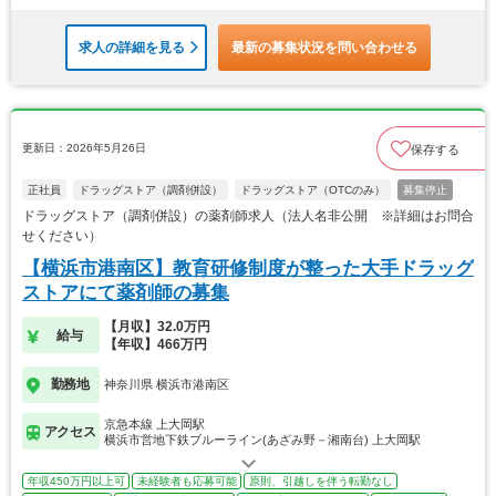
求人の詳細を見る
最新の募集状況を問い合わせる
更新日：2026年5月26日
保存する
正社員
ドラッグストア（調剤併設）
ドラッグストア（OTCのみ）
募集停止
ドラッグストア（調剤併設）の薬剤師求人（法人名非公開 ※詳細はお問合
せください）
【横浜市港南区】教育研修制度が整った大手ドラッグ
ストアにて薬剤師の募集
【月収】32.0万円
給与
【年収】466万円
勤務地
神奈川県 横浜市港南区
京急本線 上大岡駅
アクセス
横浜市営地下鉄ブルーライン(あざみ野－湘南台) 上大岡駅
年収450万円以上可
未経験者も応募可能
原則、引越しを伴う転勤なし