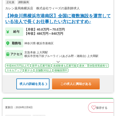
正社員
調剤薬局
カレン薬局南横浜店 株式会社ウィーズの薬剤師求人
【神奈川県横浜市港南区】全国に複数施設を運営して
いる法人で長くお仕事したい方におすすめ♪
【月収】40.0万円～70.0万円
給与
【年収】480万円～840万円
勤務地
神奈川県 横浜市港南区
京急本線 上大岡駅
アクセス
横浜市営地下鉄ブルーライン(あざみ野－湘南台) 上大岡駅
年収800万円以上可
新卒も応募可能
未経験者も応募可能
産休・育休取得実績有り
スキルアップ
駅チカ
店舗数30以上
積極採用中
求人の詳細を見る
この求人に興味がある
更新日：2026年2月9日
保存する