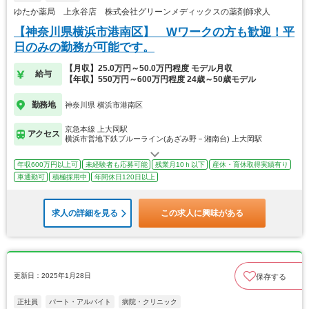
ゆたか薬局 上永谷店 株式会社グリーンメディックスの薬剤師求人
【神奈川県横浜市港南区】 Wワークの方も歓迎！平
日のみの勤務が可能です。
【月収】25.0万円～50.0万円程度 モデル月収
給与
【年収】550万円～600万円程度 24歳～50歳モデル
勤務地
神奈川県 横浜市港南区
京急本線 上大岡駅
アクセス
横浜市営地下鉄ブルーライン(あざみ野－湘南台) 上大岡駅
年収600万円以上可
未経験者も応募可能
残業月10ｈ以下
産休・育休取得実績有り
車通勤可
積極採用中
年間休日120日以上
求人の詳細を見る
この求人に興味がある
更新日：2025年1月28日
保存する
正社員
パート・アルバイト
病院・クリニック