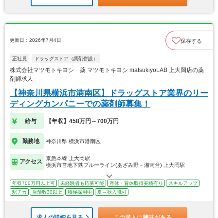
更新日：2026年7月4日
保存する
正社員
ドラッグストア（調剤併設）
株式会社マツモトキヨシ 薬 マツモトキヨシ matsukiyoLAB 上大岡店の薬
剤師求人
【神奈川県横浜市港南区】ドラッグストア業界のリー
ディングカンパニーでの薬剤師募集！
給与
【年収】458万円～700万円
勤務地
神奈川県 横浜市港南区
京急本線 上大岡駅
アクセス
横浜市営地下鉄ブルーライン(あざみ野－湘南台) 上大岡駅
年収700万円以上可
未経験者も応募可能
産休・育休取得実績有り
スキルアップ
駅チカ
店舗数30以上
積極採用中
夏～秋入職可
求人の詳細を見る
この求人に興味がある