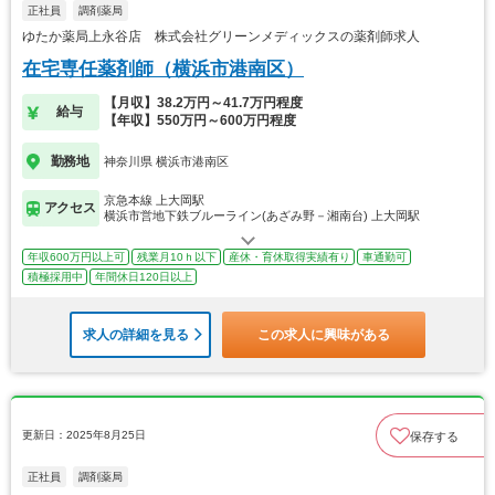
正社員
調剤薬局
ゆたか薬局上永谷店 株式会社グリーンメディックスの薬剤師求人
在宅専任薬剤師（横浜市港南区）
【月収】38.2万円～41.7万円程度
給与
【年収】550万円～600万円程度
勤務地
神奈川県 横浜市港南区
京急本線 上大岡駅
アクセス
横浜市営地下鉄ブルーライン(あざみ野－湘南台) 上大岡駅
年収600万円以上可
残業月10ｈ以下
産休・育休取得実績有り
車通勤可
積極採用中
年間休日120日以上
求人の詳細を見る
この求人に興味がある
更新日：2025年8月25日
保存する
正社員
調剤薬局