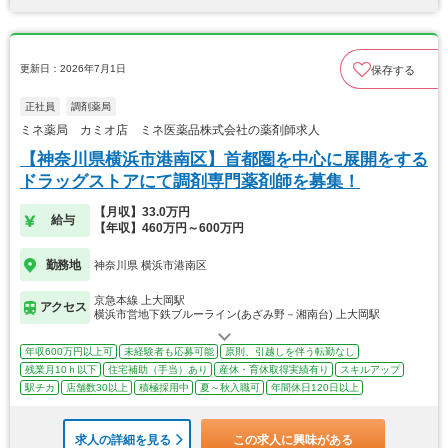
更新日：2026年7月1日
保存する
正社員
調剤薬局
ミネ薬局 カミオ店 ミネ医薬品株式会社の薬剤師求人
【神奈川県横浜市港南区】首都圏を中心に展開をする
ドラッグストアにて調剤専門薬剤師を募集！
【月収】33.0万円
給与
【年収】460万円～600万円
勤務地
神奈川県 横浜市港南区
京急本線 上大岡駅
アクセス
横浜市営地下鉄ブルーライン(あざみ野－湘南台) 上大岡駅
年収600万円以上可
未経験者も応募可能
原則、引越しを伴う転勤なし
残業月10ｈ以下
住宅補助（手当）あり
産休・育休取得実績有り
スキルアップ
駅チカ
店舗数30以上
積極採用中
夏～秋入職可
年間休日120日以上
求人の詳細を見る
この求人に興味がある