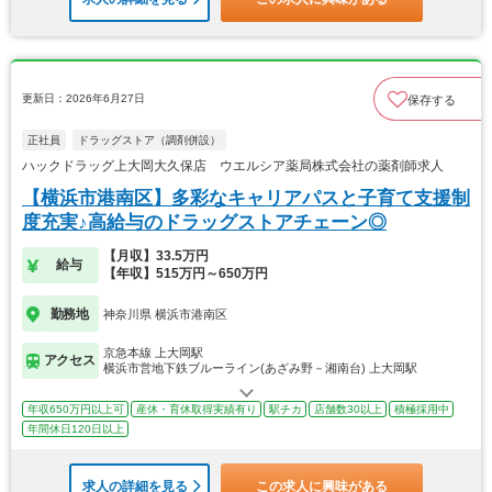
更新日：2026年6月27日
保存する
正社員
ドラッグストア（調剤併設）
ハックドラッグ上大岡大久保店 ウエルシア薬局株式会社の薬剤師求人
【横浜市港南区】多彩なキャリアパスと子育て支援制
度充実♪高給与のドラッグストアチェーン◎
【月収】33.5万円
給与
【年収】515万円～650万円
勤務地
神奈川県 横浜市港南区
京急本線 上大岡駅
アクセス
横浜市営地下鉄ブルーライン(あざみ野－湘南台) 上大岡駅
年収650万円以上可
産休・育休取得実績有り
駅チカ
店舗数30以上
積極採用中
年間休日120日以上
求人の詳細を見る
この求人に興味がある