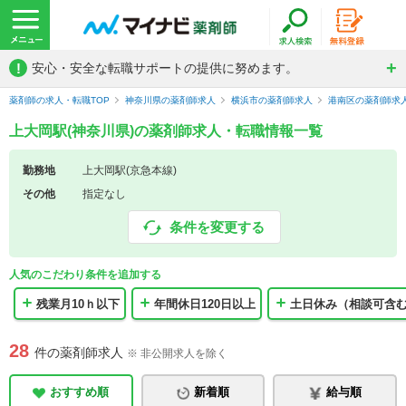
!
安心・安全な転職サポートの提供に努めます。
薬剤師の求人・転職TOP
神奈川県の薬剤師求人
横浜市の薬剤師求人
港南区の薬剤師求
上大岡駅(神奈川県)の薬剤師求人・転職情報一覧
勤務地
上大岡駅(京急本線)
その他
指定なし
条件を変更する
人気のこだわり条件を追加する
残業月10ｈ以下
年間休日120日以上
土日休み（相談可含
28
件の薬剤師求人
※ 非公開求人を除く
おすすめ順
新着順
給与順