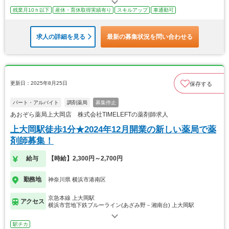
残業月10ｈ以下
産休・育休取得実績有り
スキルアップ
車通勤可
求人の詳細を見る
最新の募集状況を問い合わせる
更新日：2025年8月25日
保存する
パート・アルバイト
調剤薬局
募集停止
あおぞら薬局上大岡店 株式会社TIMELEFTの薬剤師求人
上大岡駅徒歩1分★2024年12月開業の新しい薬局で薬
剤師募集！
給与
【時給】2,300円～2,700円
勤務地
神奈川県 横浜市港南区
京急本線 上大岡駅
アクセス
横浜市営地下鉄ブルーライン(あざみ野－湘南台) 上大岡駅
駅チカ