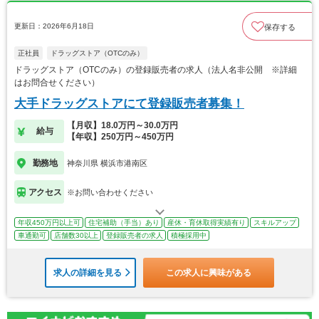
更新日：2026年6月18日
保存する
正社員
ドラッグストア（OTCのみ）
ドラッグストア（OTCのみ）の登録販売者の求人（法人名非公開 ※詳細
はお問合せください）
大手ドラッグストアにて登録販売者募集！
【月収】18.0万円～30.0万円
給与
【年収】250万円～450万円
勤務地
神奈川県 横浜市港南区
アクセス
※お問い合わせください
年収450万円以上可
住宅補助（手当）あり
産休・育休取得実績有り
スキルアップ
車通勤可
店舗数30以上
登録販売者の求人
積極採用中
求人の詳細を見る
この求人に興味がある