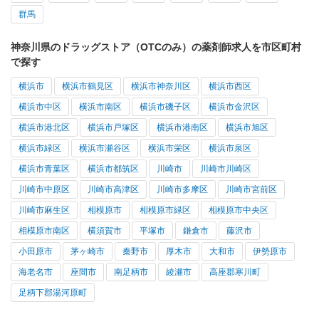
群馬
神奈川県のドラッグストア（OTCのみ）の薬剤師求人を市区町村
で探す
横浜市
横浜市鶴見区
横浜市神奈川区
横浜市西区
横浜市中区
横浜市南区
横浜市磯子区
横浜市金沢区
横浜市港北区
横浜市戸塚区
横浜市港南区
横浜市旭区
横浜市緑区
横浜市瀬谷区
横浜市栄区
横浜市泉区
横浜市青葉区
横浜市都筑区
川崎市
川崎市川崎区
川崎市中原区
川崎市高津区
川崎市多摩区
川崎市宮前区
川崎市麻生区
相模原市
相模原市緑区
相模原市中央区
相模原市南区
横須賀市
平塚市
鎌倉市
藤沢市
小田原市
茅ヶ崎市
秦野市
厚木市
大和市
伊勢原市
海老名市
座間市
南足柄市
綾瀬市
高座郡寒川町
足柄下郡湯河原町