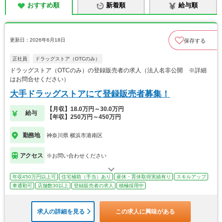
おすすめ順
新着順
給与順
更新日：2026年6月18日
保存する
正社員
ドラッグストア（OTCのみ）
ドラッグストア（OTCのみ）の登録販売者の求人（法人名非公開 ※詳細
はお問合せください）
大手ドラッグストアにて登録販売者募集！
【月収】18.0万円～30.0万円
給与
【年収】250万円～450万円
勤務地
神奈川県 横浜市港南区
アクセス
※お問い合わせください
年収450万円以上可
住宅補助（手当）あり
産休・育休取得実績有り
スキルアップ
車通勤可
店舗数30以上
登録販売者の求人
積極採用中
求人の詳細を見る
この求人に興味がある