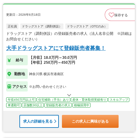
更新日：2026年6月18日
保存する
正社員
ドラッグストア（調剤併設）
ドラッグストア（OTCのみ）
ドラッグストア（調剤併設）の登録販売者の求人（法人名非公開 ※詳細は
お問合せください）
大手ドラッグストアにて登録販売者募集！
【月収】18.0万円～30.0万円
給与
【年収】250万円～450万円
勤務地
神奈川県 横浜市港南区
アクセス
※お問い合わせください
年収450万円以上可
住宅補助（手当）あり
産休・育休取得実績有り
スキルアップ
車通勤可
店舗数30以上
登録販売者の求人
積極採用中
求人の詳細を見る
この求人に興味がある