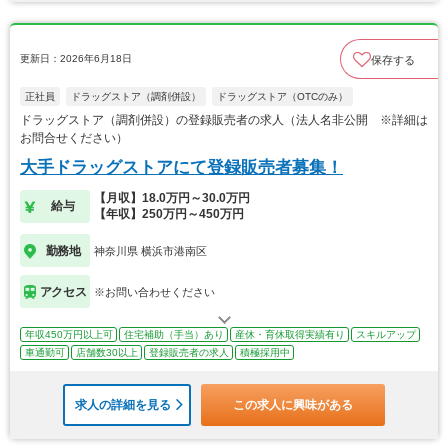
更新日：2026年6月18日
保存する
正社員
ドラッグストア（調剤併設）
ドラッグストア（OTCのみ）
ドラッグストア（調剤併設）の登録販売者の求人（法人名非公開 ※詳細は
お問合せください）
大手ドラッグストアにて登録販売者募集！
【月収】18.0万円～30.0万円
給与
【年収】250万円～450万円
勤務地
神奈川県 横浜市港南区
アクセス
※お問い合わせください
年収450万円以上可
住宅補助（手当）あり
産休・育休取得実績有り
スキルアップ
車通勤可
店舗数30以上
登録販売者の求人
積極採用中
求人の詳細を見る
この求人に興味がある