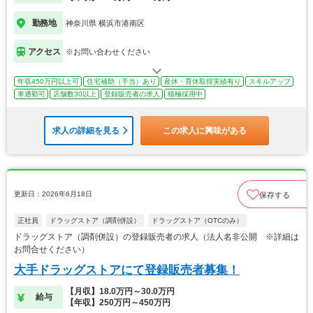
勤務地
神奈川県 横浜市港南区
アクセス
※お問い合わせください
年収450万円以上可
住宅補助（手当）あり
産休・育休取得実績有り
スキルアップ
車通勤可
店舗数30以上
登録販売者の求人
積極採用中
求人の詳細を見る
この求人に興味がある
更新日：2026年6月18日
保存する
正社員
ドラッグストア（調剤併設）
ドラッグストア（OTCのみ）
ドラッグストア（調剤併設）の登録販売者の求人（法人名非公開 ※詳細は
お問合せください）
大手ドラッグストアにて登録販売者募集！
【月収】18.0万円～30.0万円
給与
【年収】250万円～450万円