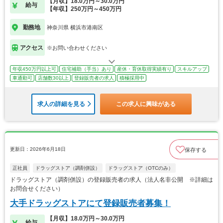
【月収】18.0万円～30.0万円
給与
【年収】250万円～450万円
勤務地
神奈川県 横浜市港南区
アクセス
※お問い合わせください
年収450万円以上可
住宅補助（手当）あり
産休・育休取得実績有り
スキルアップ
車通勤可
店舗数30以上
登録販売者の求人
積極採用中
求人の詳細を見る
この求人に興味がある
更新日：2026年6月18日
保存する
正社員
ドラッグストア（調剤併設）
ドラッグストア（OTCのみ）
ドラッグストア（調剤併設）の登録販売者の求人（法人名非公開 ※詳細は
お問合せください）
大手ドラッグストアにて登録販売者募集！
【月収】18.0万円～30.0万円
給与