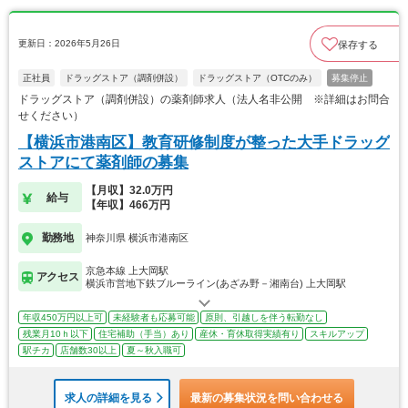
更新日：2026年5月26日
保存する
正社員
ドラッグストア（調剤併設）
ドラッグストア（OTCのみ）
募集停止
ドラッグストア（調剤併設）の薬剤師求人（法人名非公開 ※詳細はお問合
せください）
【横浜市港南区】教育研修制度が整った大手ドラッグ
ストアにて薬剤師の募集
【月収】32.0万円
給与
【年収】466万円
勤務地
神奈川県 横浜市港南区
京急本線 上大岡駅
アクセス
横浜市営地下鉄ブルーライン(あざみ野－湘南台) 上大岡駅
年収450万円以上可
未経験者も応募可能
原則、引越しを伴う転勤なし
残業月10ｈ以下
住宅補助（手当）あり
産休・育休取得実績有り
スキルアップ
駅チカ
店舗数30以上
夏～秋入職可
求人の詳細を見る
最新の募集状況を問い合わせる