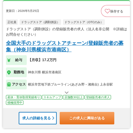
更新日：2026年5月25日
保存する
正社員
ドラッグストア（調剤併設）
ドラッグストア（OTCのみ）
ドラッグストア（調剤併設）の登録販売者の求人（法人名非公開 ※詳細は
お問合せください）
全国大手のドラッグストアチェーン/登録販売者の募
集（神奈川県横浜市港南区）
給与
【月収】17.2万円
勤務地
神奈川県 横浜市港南区
アクセス
横浜市営地下鉄ブルーライン(あざみ野－湘南台) 上永谷駅
産休・育休取得実績有り
スキルアップ
店舗数30以上
登録販売者の求人
積極採用中
求人の詳細を見る
この求人に興味がある