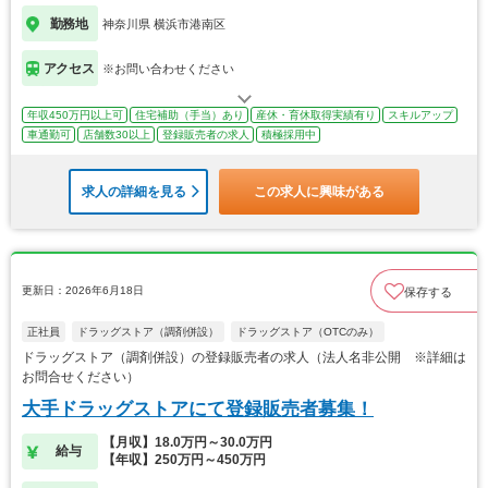
勤務地
神奈川県 横浜市港南区
アクセス
※お問い合わせください
年収450万円以上可
住宅補助（手当）あり
産休・育休取得実績有り
スキルアップ
車通勤可
店舗数30以上
登録販売者の求人
積極採用中
求人の詳細を見る
この求人に興味がある
更新日：2026年6月18日
保存する
正社員
ドラッグストア（調剤併設）
ドラッグストア（OTCのみ）
ドラッグストア（調剤併設）の登録販売者の求人（法人名非公開 ※詳細は
お問合せください）
大手ドラッグストアにて登録販売者募集！
【月収】18.0万円～30.0万円
給与
【年収】250万円～450万円