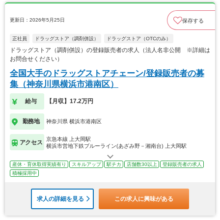
更新日：2026年5月25日
保存する
正社員
ドラッグストア（調剤併設）
ドラッグストア（OTCのみ）
ドラッグストア（調剤併設）の登録販売者の求人（法人名非公開 ※詳細は
お問合せください）
全国大手のドラッグストアチェーン/登録販売者の募
集（神奈川県横浜市港南区）
給与
【月収】17.2万円
勤務地
神奈川県 横浜市港南区
京急本線 上大岡駅
アクセス
横浜市営地下鉄ブルーライン(あざみ野－湘南台) 上大岡駅
産休・育休取得実績有り
スキルアップ
駅チカ
店舗数30以上
登録販売者の求人
積極採用中
求人の詳細を見る
この求人に興味がある