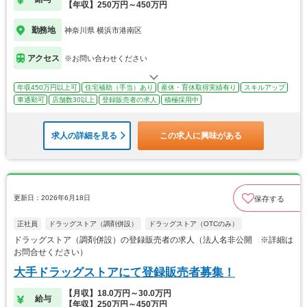
【年収】250万円～450万円
勤務地
神奈川県 横浜市港南区
アクセス
※お問い合わせください
年収450万円以上可
住宅補助（手当）あり
産休・育休取得実績有り
スキルアップ
車通勤可
店舗数30以上
登録販売者の求人
積極採用中
求人の詳細を見る
この求人に興味がある
更新日：2026年6月18日
保存する
正社員
ドラッグストア（調剤併設）
ドラッグストア（OTCのみ）
ドラッグストア（調剤併設）の登録販売者の求人（法人名非公開 ※詳細は
お問合せください）
大手ドラッグストアにて登録販売者募集！
【月収】18.0万円～30.0万円
給与
【年収】250万円～450万円