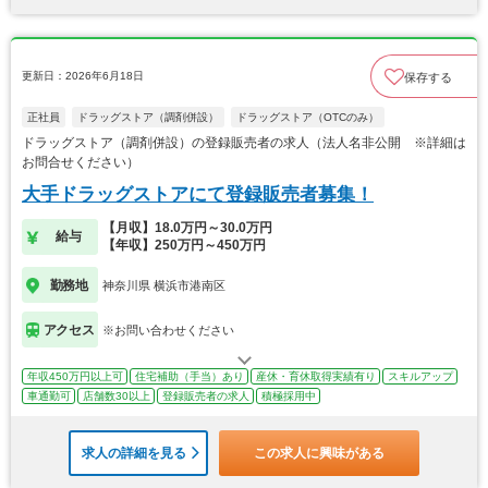
更新日：2026年6月18日
保存する
正社員
ドラッグストア（調剤併設）
ドラッグストア（OTCのみ）
ドラッグストア（調剤併設）の登録販売者の求人（法人名非公開 ※詳細は
お問合せください）
大手ドラッグストアにて登録販売者募集！
【月収】18.0万円～30.0万円
給与
【年収】250万円～450万円
勤務地
神奈川県 横浜市港南区
アクセス
※お問い合わせください
年収450万円以上可
住宅補助（手当）あり
産休・育休取得実績有り
スキルアップ
車通勤可
店舗数30以上
登録販売者の求人
積極採用中
求人の詳細を見る
この求人に興味がある