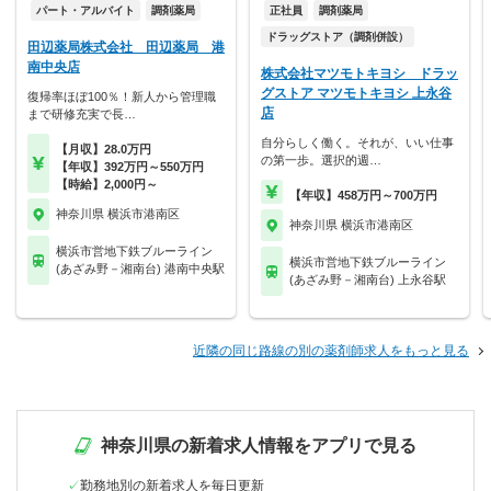
パート・アルバイト
調剤薬局
正社員
調剤薬局
ドラッグストア（調剤併設）
田辺薬局株式会社 田辺薬局 港
南中央店
株式会社マツモトキヨシ ドラッ
グストア マツモトキヨシ 上永谷
復帰率ほぼ100％！新人から管理職
店
まで研修充実で長…
自分らしく働く。それが、いい仕事
【月収】28.0万円
の第一歩。選択的週…
【年収】392万円～550万円
【時給】2,000円～
【年収】458万円～700万円
神奈川県 横浜市港南区
神奈川県 横浜市港南区
横浜市営地下鉄ブルーライン
横浜市営地下鉄ブルーライン
(あざみ野－湘南台) 港南中央駅
(あざみ野－湘南台) 上永谷駅
近隣の同じ路線の別の薬剤師求人をもっと見る
神奈川県の新着求人情報をアプリで見る
勤務地別の新着求人を毎日更新