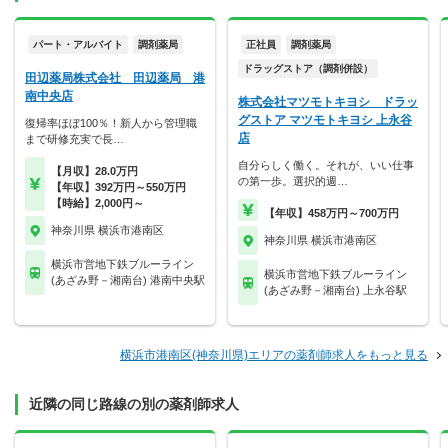
パート・アルバイト
調剤薬局
正社員
調剤薬局
ドラッグストア（調剤併設）
田辺薬局株式会社 田辺薬局 港
南中央店
株式会社マツモトキヨシ ドラッ
グストア マツモトキヨシ 上永谷
復帰率ほぼ100％！新人から管理職
店
まで研修充実で長…
自分らしく働く。それが、いい仕事
【月収】28.0万円
の第一歩。選択的週…
【年収】392万円～550万円
【時給】2,000円～
【年収】458万円～700万円
神奈川県 横浜市港南区
神奈川県 横浜市港南区
横浜市営地下鉄ブルーライン
横浜市営地下鉄ブルーライン
(あざみ野－湘南台) 港南中央駅
(あざみ野－湘南台) 上永谷駅
横浜市港南区(神奈川県)エリアの薬剤師求人をもっと見る
近隣の同じ路線の別の薬剤師求人