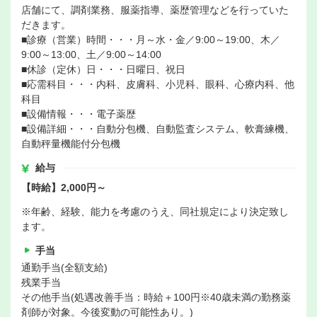
店舗にて、調剤業務、服薬指導、薬歴管理などを行っていた
だきます。
■診療（営業）時間・・・月～水・金／9:00～19:00、木／
9:00～13:00、土／9:00～14:00
■休診（定休）日・・・日曜日、祝日
■応需科目・・・内科、皮膚科、小児科、眼科、心療内科、他
科目
■設備情報・・・電子薬歴
■設備詳細・・・自動分包機、自動監査システム、軟膏練機、
自動秤量機能付分包機
給与
【時給】2,000円～
※年齢、経験、能力を考慮のうえ、同社規定により決定致し
ます。
手当
通勤手当(全額支給)
残業手当
その他手当(処遇改善手当：時給＋100円※40歳未満の勤務薬
剤師が対象。今後変動の可能性あり。)