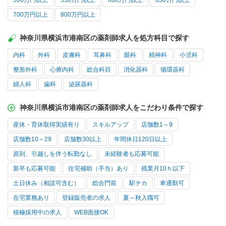
500万円以上
550万円以上
600万円以上
650万円以上
700万円以上
800万円以上
神奈川県横浜市港南区の薬剤師求人を処方科目で探す
内科
外科
皮膚科
耳鼻科
眼科
精神科
小児科
整形外科
心療内科
総合科目
消化器科
循環器科
婦人科
歯科
泌尿器科
神奈川県横浜市港南区の薬剤師求人をこだわり条件で探す
産休・育休取得実績有り
スキルアップ
店舗数1～9
店舗数10～29
店舗数30以上
年間休日120日以上
原則、引越しを伴う転勤なし
未経験者も応募可能
新卒も応募可能
住宅補助（手当）あり
残業月10ｈ以下
土日休み（相談可含む）
総合門前
駅チカ
車通勤可
在宅業務あり
登録販売者の求人
夏～秋入職可
積極採用中の求人
WEB面接OK