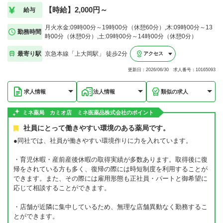
【時給】2,000円～
給与
月火水金:09時00分～19時00分（休憩60分）,木:09時00分～13
勤務時間
時00分（休憩0分）,土:09時00分～14時00分（休憩0分）
最寄り駅
京急本線「上大岡駅」 徒歩2分
アクセス
更新日：2026/06/30 求人番号：10165093
求人情報
法人情報
類似の求人
ミネ薬局 カミオ店 ミネ医薬品株式会社のポイント
社員にとって働きやすい環境のある薬局です。
●同社では、社員が働きやすい環境作りに力を入れています。
・育児休暇・産前産後休暇の取得実績が多数あります。取得後に復
帰をされている方も多く、復帰の際には時短制度を利用することが
できます。また、その際には雇用形態も正社員・パートと御希望に
応じて相談することができます。
・店舗が近隣に集中しているため、無理な店舗異動なく勤務するこ
とができます。