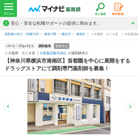
!
安心・安全な転職サポートの提供に努めます。
薬剤師の求人・転職TOP
神奈川県
横浜市
港南区
ミネ薬局 カミオ店 ミネ医薬品
パート・アルバイト
調剤薬局
募集停止
ミネ薬局 カミオ店
ミネ医薬品株式会社
の薬剤師求人
【神奈川県横浜市港南区】首都圏を中心に展開をする
ドラッグストアにて調剤専門薬剤師を募集！