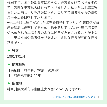
強固です。また外部資本に頼らない経営を続けておりますの
で、無理な事業拡大は行っておりません。私たちは地域に密
着した店舗づくりを念頭におき、エリアで患者様からの認知
度一番店を目指しております。
■売上実績は毎年安定した水準を維持しており、企業自体が資
産を潤沢に保有してるため、株主意見受け入れや毎年増収増
益求められる上場企業のように経営が左右されることが少な
く、現場社員や患者様を見据えた、柔軟な経営が可能な経営
基盤です。
設立
1961年01月
従業員数
【薬剤師平均年齢】36歳（調剤部）
【平均勤続年数】11年
所在地
神奈川県横浜市港南区上大岡西1-15-1 カミオ205
この法人の他の薬剤師求人を見る