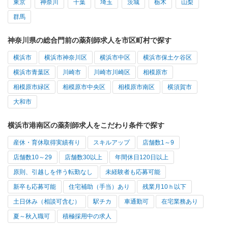
東京
神奈川
千葉
埼玉
茨城
栃木
山梨
群馬
神奈川県の総合門前の薬剤師求人を市区町村で探す
横浜市
横浜市神奈川区
横浜市中区
横浜市保土ケ谷区
横浜市青葉区
川崎市
川崎市川崎区
相模原市
相模原市緑区
相模原市中央区
相模原市南区
横須賀市
大和市
横浜市港南区の薬剤師求人をこだわり条件で探す
産休・育休取得実績有り
スキルアップ
店舗数1～9
店舗数10～29
店舗数30以上
年間休日120日以上
原則、引越しを伴う転勤なし
未経験者も応募可能
新卒も応募可能
住宅補助（手当）あり
残業月10ｈ以下
土日休み（相談可含む）
駅チカ
車通勤可
在宅業務あり
夏～秋入職可
積極採用中の求人