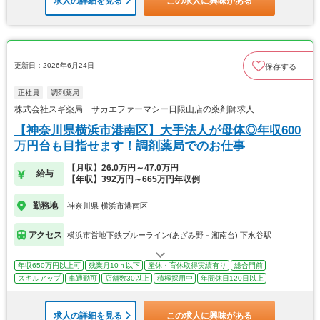
求人の詳細を見る
この求人に興味がある
更新日：2026年6月24日
保存する
正社員
調剤薬局
株式会社スギ薬局 サカエファーマシー日限山店の薬剤師求人
【神奈川県横浜市港南区】大手法人が母体◎年収600
万円台も目指せます！調剤薬局でのお仕事
【月収】26.0万円～47.0万円
給与
【年収】392万円～665万円年収例
勤務地
神奈川県 横浜市港南区
アクセス
横浜市営地下鉄ブルーライン(あざみ野－湘南台) 下永谷駅
年収650万円以上可
残業月10ｈ以下
産休・育休取得実績有り
総合門前
スキルアップ
車通勤可
店舗数30以上
積極採用中
年間休日120日以上
求人の詳細を見る
この求人に興味がある