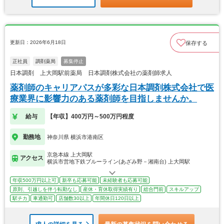
更新日：2026年6月18日
保存する
正社員
調剤薬局
募集停止
日本調剤 上大岡駅前薬局 日本調剤株式会社の薬剤師求人
薬剤師のキャリアパスが多彩な日本調剤株式会社で医
療業界に影響力のある薬剤師を目指しませんか。
給与
【年収】400万円～500万円程度
勤務地
神奈川県 横浜市港南区
京急本線 上大岡駅
アクセス
横浜市営地下鉄ブルーライン(あざみ野－湘南台) 上大岡駅
年収500万円以上可
新卒も応募可能
未経験者も応募可能
原則、引越しを伴う転勤なし
産休・育休取得実績有り
総合門前
スキルアップ
駅チカ
車通勤可
店舗数30以上
年間休日120日以上