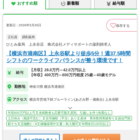
おすすめ順
新着順
給与順
更新日：2026年5月26日
保存する
正社員
調剤薬局
ひとみ薬局 上永谷店 株式会社メディサポートの薬剤師求人
【横浜市港南区】上永谷駅より徒歩5分！週37.5時間
シフトのワークライフバランスが整う環境です！
【月収】28.0万円～42.0万円以上
給与
【年収】400万円～600万円程度 25歳～40歳モデル
勤務地
神奈川県 横浜市港南区
アクセス
横浜市営地下鉄ブルーライン(あざみ野－湘南台) 上永谷駅
年収600万円以上可
未経験者も応募可能
原則、引越しを伴う転勤なし
土日休み（相談可含む）
住宅補助（手当）あり
産休・育休取得実績有り
総合門前
駅チカ
店舗数1～9
積極採用中
夏～秋入職可
年間休日120日以上