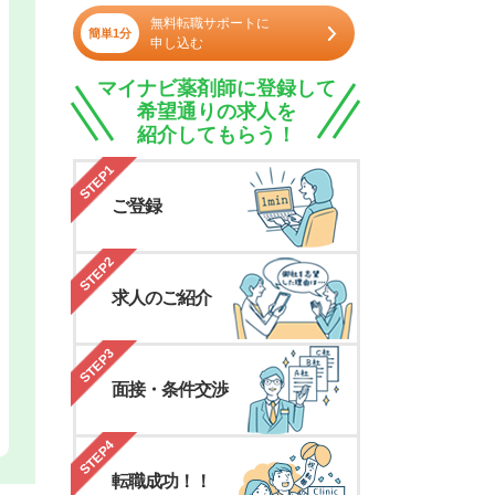
無料転職サポートに
簡単1分
申し込む
マイナビ薬剤師に登録して
希望通りの求人を
紹介してもらう！
STEP1
ご登録
STEP2
求人のご紹介
STEP3
面接・条件交渉
STEP4
転職成功！！