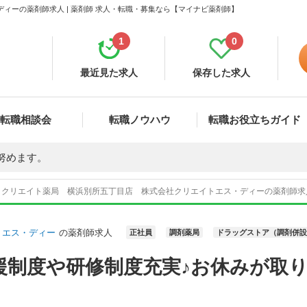
ィーの薬剤師求人 | 薬剤師 求人・転職・募集なら【マイナビ薬剤師】
1
0
最近見た求人
保存した求人
転職相談会
転職ノウハウ
転職お役立ちガイド
努めます。
クリエイト薬局 横浜別所五丁目店 株式会社クリエイトエス・ディーの薬剤師求
トエス・ディー
の薬剤師求人
正社員
調剤薬局
ドラッグストア（調剤併設
援制度や研修制度充実♪お休みが取