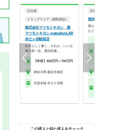
正社員
正社員
調剤薬局
徳永薬局株式会社 大橋薬
ドラッグストア（調剤併設）
落ち着いた内装やバリアフリ
株式会社マツモトキヨシ 薬
など、患者様が相談し…
マツモトキヨシ matsukiyoLAB
井土ヶ谷駅前店
【月収】26.7万円程度
自分らしく働く。それが、いい仕
験者モデル月収
事の第一歩。選択的週…
【年収】410万円～60
モデル
【時給】2,000円～
【年収】458万円～700万円
神奈川県 横浜市南区
神奈川県 横浜市南区
横浜市営地下鉄ブルー
京急本線 井土ケ谷駅
ン(あざみ野－湘南台) 
駅
この求人と似た求人をチェック