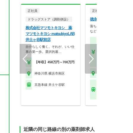
正社員
正社員
調剤薬局
徳永薬局株式会社 大橋薬
ドラッグストア（調剤併設）
落ち着いた内装やバリアフリ
株式会社マツモトキヨシ 薬
など、患者様が相談し…
マツモトキヨシ matsukiyoLAB
井土ヶ谷駅前店
【月収】26.7万円程度
自分らしく働く。それが、いい仕
験者モデル月収
事の第一歩。選択的週…
【年収】410万円～60
モデル
【時給】2,000円～
【年収】458万円～700万円
神奈川県 横浜市南区
神奈川県 横浜市南区
横浜市営地下鉄ブルー
京急本線 井土ケ谷駅
ン(あざみ野－湘南台) 
駅
近隣の同じ路線の別の薬剤師求人