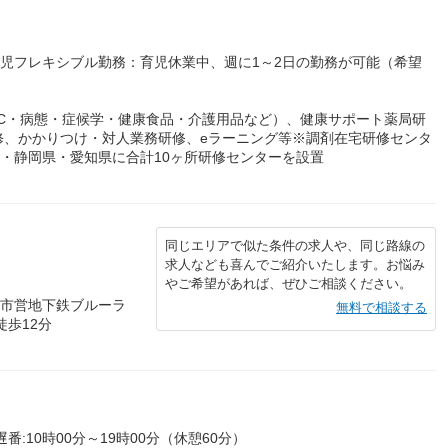
育児フレキシブル勤務：育児休業中、週に1～2日の勤務が可能（希望
C・病態・症候学・健康食品・介護用品など）、健康サポート薬局研
修、かかりつけ・対人業務研修、eラーニング等※調剤在宅研修センタ
県・静岡県・愛知県に合計10ヶ所研修センターを設置
同じエリアで似た条件の求人や、同じ路線の
求人なども喜んでご紹介いたします。お悩み
やご希望があれば、ぜひご相談ください。
浜市営地下鉄ブルーラ
無料で相談する
徒歩12分
遅番:10時00分～19時00分（休憩60分）