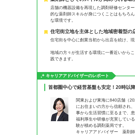
店舗の機器設備を再現した調剤研修センター
的な薬剤師スキルが身につくことはもちろん
な環境です。
住宅街立地を主体とした地域密着型の
住宅街を中心に創業当初から出店を続け、現
地域の方々が生活する環境に一番近いからこ
践できます。
キャリアアドバイザーのレポート
首都圏中心で経営基盤も安定！20時以
関東および東海に840店舗（2
にお住まいの方から信頼され、
事から生活習慣に至るまで、患
福利厚生や研修が充実している
験が積める調剤薬局です。
キャリアアドバイザー 薬剤師