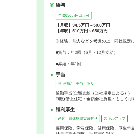
給与
年収650万円以上可
【月収】34.5万円～50.0万円
【年収】510万円～650万円
※経験、能力などを考慮の上、同社規定
■賞与：年2回（6月・12月支給）
■昇給：年1回
手当
住宅補助（手当）あり
通勤手当(全額支給（当社規定による）) 
制度(借上住宅：全額会社負担・もしくは家
福利厚生
産休・育休取得実績有り
スキルアップ
雇用保険、労災保険、健康保険、厚生年
社員持株会制度、社員割引制度