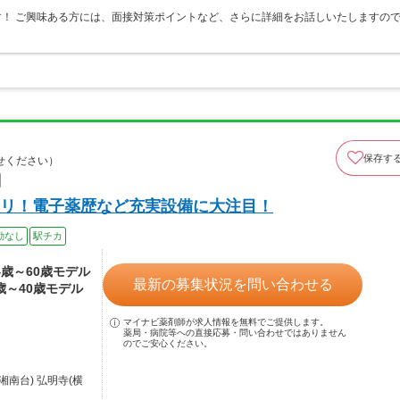
です！ ご興味ある方には、面接対策ポイントなど、さらに詳細をお話しいたしますの
保存す
せください）
リ！電子薬歴など充実設備に大注目！
勤なし
駅チカ
24歳～60歳モデル
最新の募集状況を問い合わせる
4歳～40歳モデル
マイナビ薬剤師が求人情報を無料でご提供します。
薬局・病院等への直接応募・問い合わせではありません
のでご安心ください。
南台) 弘明寺(横