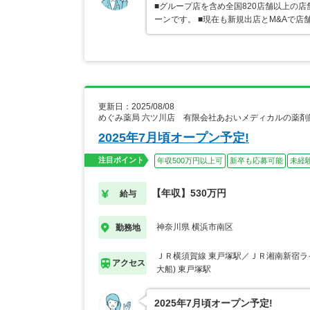
■グループ店を含め全国820店舗以上の
ーンです。 ■現在も新規出店とM&Aで
更新日：2025/08/08
めぐみ薬局 六ツ川店 有限会社あおいメディカルの薬剤
2025年7月頃オープン予定!
注目ポイント
年収500万円以上可
新卒も応募可能
未経
【年収】530万円
給与
神奈川県 横浜市南区
勤務地
ＪＲ横須賀線 東戸塚駅／ＪＲ湘南新宿ラ
アクセス
大船) 東戸塚駅
2025年7月頃オープン予定!