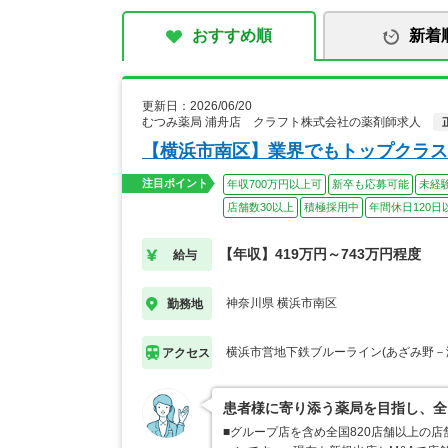
おすすめ順
新着
更新日：2026/06/20
むつみ薬局 浦舟店 クラフト株式会社の薬剤師求人
【横浜市南区】業界でもトップクラス
注目ポイント
年収700万円以上可
新卒も応募可能
未経
店舗数30以上
積極採用中
年間休日120日
【年収】419万円～743万円程度
給与
神奈川県 横浜市南区
勤務地
横浜市営地下鉄ブルーライン(あざみ野－
アクセス
患者様に寄り添う薬局を目指し、全
■グループ店を含め全国820店舗以上の