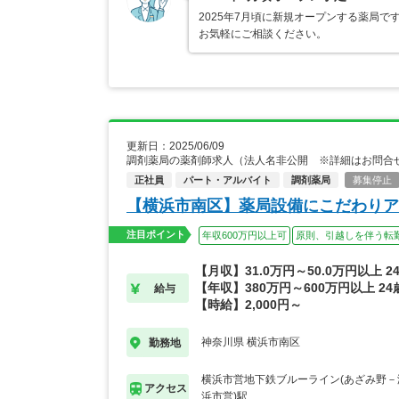
2025年7月頃に新規オープンする薬局
お気軽にご相談ください。
更新日：2025/06/09
調剤薬局の薬剤師求人（法人名非公開 ※詳細はお問合
正社員
パート・アルバイト
調剤薬局
募集停止
【横浜市南区】薬局設備にこだわりア
注目ポイント
年収600万円以上可
原則、引越しを伴う転
【月収】31.0万円～50.0万円以上 
【年収】380万円～600万円以上 2
給与
【時給】2,000円～
神奈川県 横浜市南区
勤務地
横浜市営地下鉄ブルーライン(あざみ野－湘
アクセス
浜市営)駅