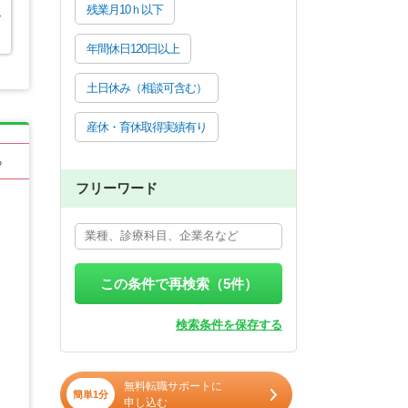
残業月10ｈ以下
で
年間休日120日以上
土日休み（相談可含む）
産休・育休取得実績有り
る
フリーワード
この条件で再検索（
5
件）
検索条件を保存する
無料転職サポートに
簡単1分
申し込む