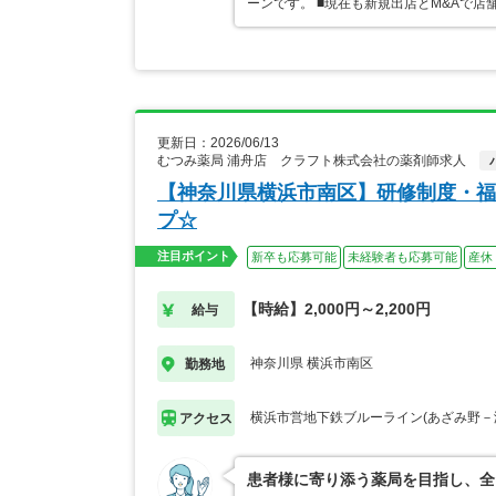
ーンです。 ■現在も新規出店とM&Aで
更新日：2026/06/13
むつみ薬局 浦舟店 クラフト株式会社の薬剤師求人
【神奈川県横浜市南区】研修制度・福
プ☆
注目ポイント
新卒も応募可能
未経験者も応募可能
産休
【時給】2,000円～2,200円
給与
神奈川県 横浜市南区
勤務地
横浜市営地下鉄ブルーライン(あざみ野－
アクセス
患者様に寄り添う薬局を目指し、全