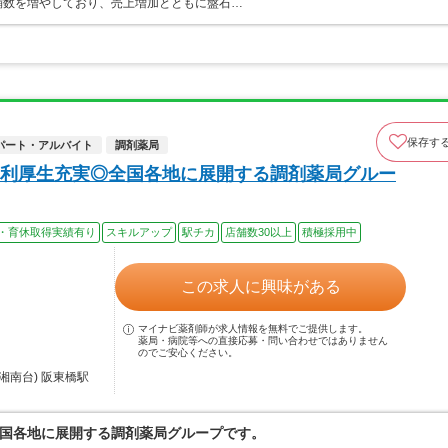
店舗数を増やしており、売上増加とともに盤石…
保存す
パート・アルバイト
調剤薬局
利厚生充実◎全国各地に展開する調剤薬局グルー
・育休取得実績有り
スキルアップ
駅チカ
店舗数30以上
積極採用中
この求人に興味がある
マイナビ薬剤師が求人情報を無料でご提供します。
薬局・病院等への直接応募・問い合わせではありません
のでご安心ください。
湘南台) 阪東橋駅
国各地に展開する調剤薬局グループです。