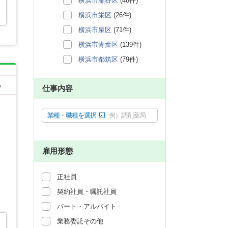
横浜市瀬谷区
(48件)
横浜市栄区
(26件)
横浜市泉区
(71件)
横浜市青葉区
(139件)
横浜市都筑区
(79件)
る
仕事内容
業種・職種を選択
例）調剤薬局
雇用形態
正社員
契約社員・嘱託社員
パート・アルバイト
業務委託その他