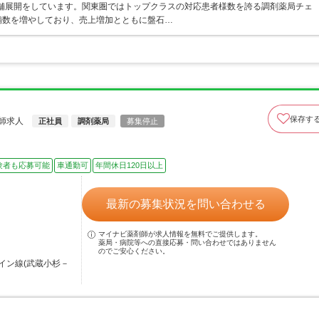
店舗展開をしています。関東圏ではトップクラスの対応患者様数を誇る調剤薬局チェ
店舗数を増やしており、売上増加とともに盤石…
保存す
師求人
正社員
調剤薬局
募集停止
験者も応募可能
車通勤可
年間休日120日以上
最新の募集状況を問い合わせる
マイナビ薬剤師が求人情報を無料でご提供します。
薬局・病院等への直接応募・問い合わせではありません
のでご安心ください。
イン線(武蔵小杉－