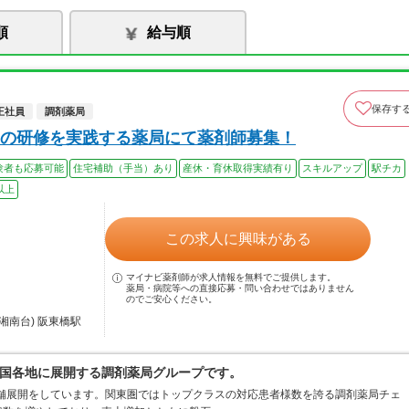
順
給与順
保存す
正社員
調剤薬局
の研修を実践する薬局にて薬剤師募集！
験者も応募可能
住宅補助（手当）あり
産休・育休取得実績有り
スキルアップ
駅チカ
以上
この求人に興味がある
マイナビ薬剤師が求人情報を無料でご提供します。
薬局・病院等への直接応募・問い合わせではありません
のでご安心ください。
湘南台) 阪東橋駅
国各地に展開する調剤薬局グループです。
店舗展開をしています。関東圏ではトップクラスの対応患者様数を誇る調剤薬局チェ