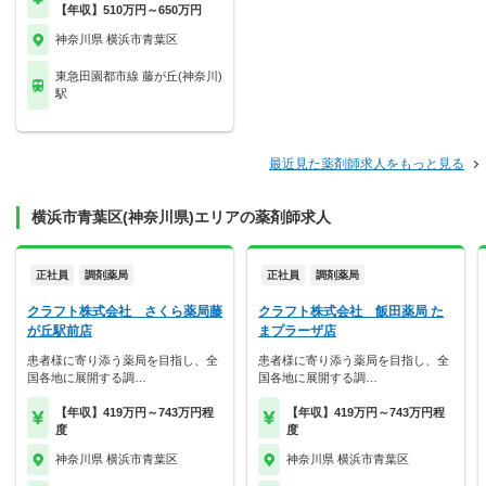
【年収】510万円～650万円
神奈川県 横浜市青葉区
東急田園都市線 藤が丘(神奈川)
駅
最近見た薬剤師求人をもっと見る
横浜市青葉区(神奈川県)エリアの薬剤師求人
正社員
調剤薬局
正社員
調剤薬局
クラフト株式会社 さくら薬局藤
クラフト株式会社 飯田薬局 た
が丘駅前店
まプラーザ店
患者様に寄り添う薬局を目指し、全
患者様に寄り添う薬局を目指し、全
国各地に展開する調…
国各地に展開する調…
【年収】419万円～743万円程
【年収】419万円～743万円程
度
度
神奈川県 横浜市青葉区
神奈川県 横浜市青葉区