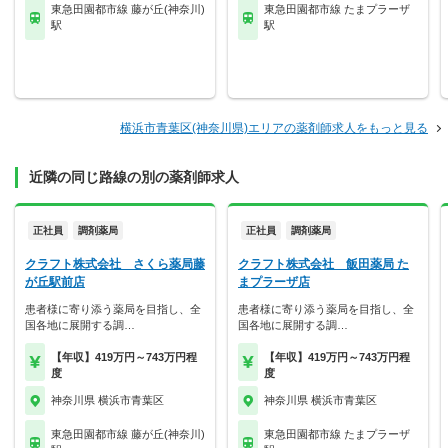
東急田園都市線 藤が丘(神奈川)
東急田園都市線 たまプラーザ
駅
駅
横浜市青葉区(神奈川県)エリアの薬剤師求人をもっと見る
近隣の同じ路線の別の薬剤師求人
正社員
調剤薬局
正社員
調剤薬局
クラフト株式会社 さくら薬局藤
クラフト株式会社 飯田薬局 た
が丘駅前店
まプラーザ店
患者様に寄り添う薬局を目指し、全
患者様に寄り添う薬局を目指し、全
国各地に展開する調…
国各地に展開する調…
【年収】419万円～743万円程
【年収】419万円～743万円程
度
度
神奈川県 横浜市青葉区
神奈川県 横浜市青葉区
東急田園都市線 藤が丘(神奈川)
東急田園都市線 たまプラーザ