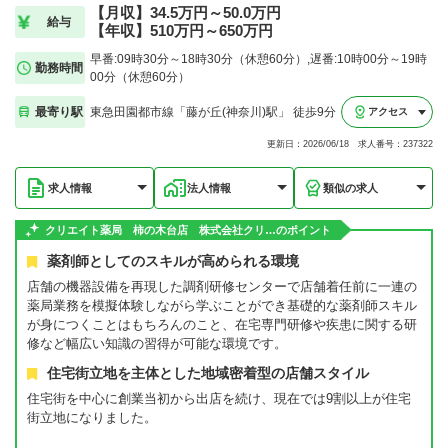
【月収】34.5万円～50.0万円
給与
【年収】510万円～650万円
早番:09時30分～18時30分（休憩60分）,遅番:10時00分～19時
勤務時間
00分（休憩60分）
最寄り駅
東急田園都市線「藤が丘(神奈川)駅」 徒歩9分
アクセス
更新日：2026/06/18 求人番号：237322
求人情報
法人情報
類似の求人
クリエイト薬局 柿の木台店 株式会社クリ…のポイント
薬剤師としてのスキルが高められる環境
店舗の機器設備を再現した調剤研修センターで店舗着任前に一連の
薬局業務を模擬体験しながら学ぶことができ基礎的な薬剤師スキル
が身につくことはもちろんのこと、在宅専門研修や疾患に関する研
修など幅広い知識の習得が可能な環境です。
住宅街立地を主体とした地域密着型の店舗スタイル
住宅街を中心に創業当初から出店を続け、現在では9割以上が住宅
街立地になりました。