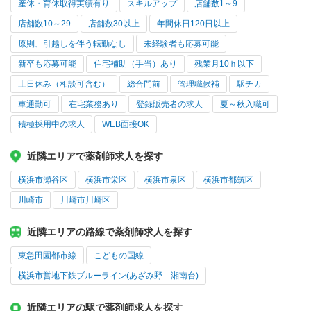
産休・育休取得実績有り
スキルアップ
店舗数1～9
店舗数10～29
店舗数30以上
年間休日120日以上
原則、引越しを伴う転勤なし
未経験者も応募可能
新卒も応募可能
住宅補助（手当）あり
残業月10ｈ以下
土日休み（相談可含む）
総合門前
管理職候補
駅チカ
車通勤可
在宅業務あり
登録販売者の求人
夏～秋入職可
積極採用中の求人
WEB面接OK
近隣エリアで薬剤師求人を探す
横浜市瀬谷区
横浜市栄区
横浜市泉区
横浜市都筑区
川崎市
川崎市川崎区
近隣エリアの路線で薬剤師求人を探す
東急田園都市線
こどもの国線
横浜市営地下鉄ブルーライン(あざみ野－湘南台)
近隣エリアの駅で薬剤師求人を探す