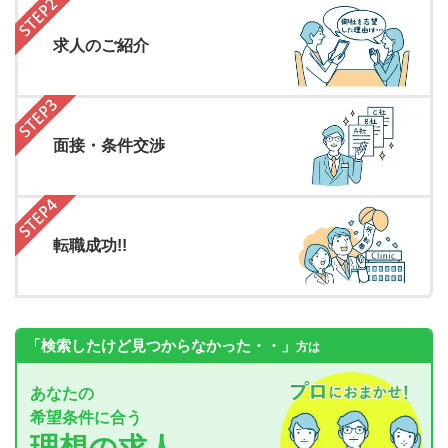
求人のご紹介
面接・条件交渉
転職成功!!
「検索したけど見つからなかった・・」
方は
あなたの
希望条件に合う
理想の求人