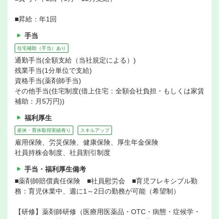
■昇給：年1回
手当
住宅補助（手当）あり
通勤手当(全額支給（当社規定による）)
残業手当(1分単位で支給)
資格手当(薬剤師手当)
その他手当(住宅制度(借上住宅：全額会社負担・もしくは家賃
補助：月5万円))
福利厚生
産休・育休取得実績有り
スキルアップ
雇用保険、労災保険、健康保険、厚生年金保険
社員持株会制度、社員割引制度
手当・福利厚生備考
■薬剤師賠償責任保険 ■社員慰労会 ■育児フレキシブル勤
務：育児休業中、週に1～2日の勤務が可能（希望制）
【研修】薬剤師研修（医療用医薬品・OTC・病態・症候学・