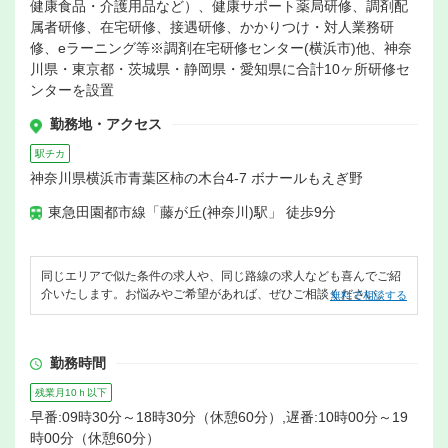
健康食品・介護用品など）、健康サポート薬局研修、調剤配
属者研修、在宅研修、接遇研修、かかりつけ・対人業務研
修、eラーニング等※調剤在宅研修センター(横浜市)他、神奈
川県・東京都・茨城県・静岡県・愛知県に合計10ヶ所研修セ
ンターを設置
勤務地・アクセス
駅チカ
神奈川県横浜市青葉区柿の木台4-7 ボナールもえぎ野
東急田園都市線「藤が丘(神奈川)駅」 徒歩9分
同じエリアで似た条件の求人や、同じ路線の求人なども喜んでご紹
介いたします。お悩みやご希望があれば、ぜひご相談ください。
無料で相談する
勤務時間
残業月10ｈ以下
早番:09時30分～18時30分（休憩60分）,遅番:10時00分～19
時00分（休憩60分）