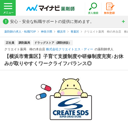
!
安心・安全な転職サポートの提供に努めます。
薬剤師の求人・転職TOP
神奈川県
横浜市
青葉区
クリエイト薬局 柿の木台店 株
正社員
調剤薬局
ドラッグストア（調剤併設）
クリエイト薬局 柿の木台店
株式会社クリエイトエス・ディー
の薬剤師求人
【横浜市青葉区】子育て支援制度や研修制度充実♪お休
みが取りやすくワークライフバランス◎