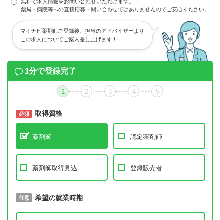
無料で求人情報をお問い合わせいただけます。
薬局・病院等への直接応募・問い合わせではありませんのでご安心ください。
マイナビ薬剤師ご登録後、担当のアドバイザーより
この求人についてご案内差し上げます！
1分で登録完了
1
2
3
4
5
取得資格
必須
必須
薬剤師
認定薬剤師
薬剤師取得見込
登録販売者
取得予定年
希望の就業時期
必須
任意