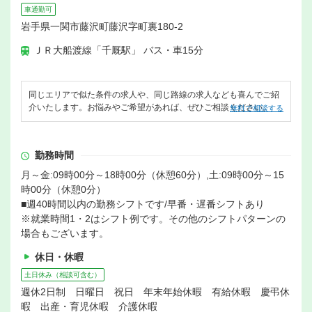
車通勤可
岩手県一関市藤沢町藤沢字町裏180-2
ＪＲ大船渡線「千厩駅」 バス・車15分
同じエリアで似た条件の求人や、同じ路線の求人なども喜んでご紹
介いたします。お悩みやご希望があれば、ぜひご相談ください。
無料で相談する
勤務時間
月～金:09時00分～18時00分（休憩60分）,土:09時00分～15
時00分（休憩0分）
■週40時間以内の勤務シフトです/早番・遅番シフトあり
※就業時間1・2はシフト例です。その他のシフトパターンの
場合もございます。
休日・休暇
土日休み（相談可含む）
週休2日制 日曜日 祝日 年末年始休暇 有給休暇 慶弔休
暇 出産・育児休暇 介護休暇