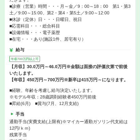
■診療（営業）時間・・・月～金／9：00～18：00 第1・第3
土／9:00～15:00、第2・第4・第5土／9:00～12:00
■休診（定休）日・・・日曜日、祝日
■応需科目・・・総合科目
■設備情報・・・電子薬歴
■在宅・・・あり(施設1件、居宅有り）
給与
年収700万円以上可
【月収】30.0万円～46.0万円※金額は面接の評価次第で前後
いたします。
【年収】450万円～700万円※新卒は415万円～になります。
■経験、年齢を考慮し給与決定いたします。
※モデル年収：28歳調剤経験者450万円前後
■昇給(6月) ■賞与(7月、12月支給)
手当
通勤手当(実費支給(上限有)※マイカー通勤ガソリン代支給は
12円/ｋｍ)
残業手当