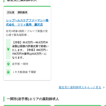
正社員
調剤薬局
シップヘルスケアファーマシー株
式会社 リリィ薬局 藤沢店
在宅×研修×挑戦！グループ基盤の安
心感で最先端医療…
【月収】30.0万円～46.0万円※
金額は面接の評価次第で前後い
たします。 【年収】450万円～
700万円※新卒は415万円～に
なります。
岩手県 一関市
ＪＲ大船渡線 千厩駅
最近見た薬剤師求人をもっと見る
一関市(岩手県)エリアの薬剤師求人