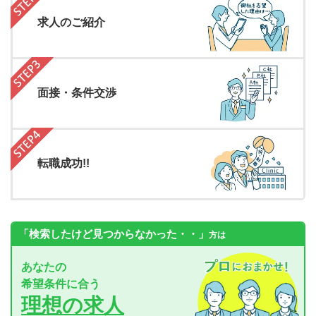
求人のご紹介
面接・条件交渉
転職成功!!
「検索したけど見つからなかった・・」
方は
あなたの
希望条件に合う
理想の求人