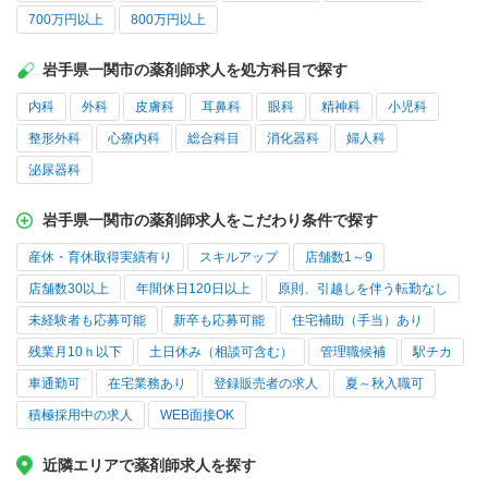
700万円以上
800万円以上
岩手県一関市の薬剤師求人を処方科目で探す
内科
外科
皮膚科
耳鼻科
眼科
精神科
小児科
整形外科
心療内科
総合科目
消化器科
婦人科
泌尿器科
岩手県一関市の薬剤師求人をこだわり条件で探す
産休・育休取得実績有り
スキルアップ
店舗数1～9
店舗数30以上
年間休日120日以上
原則、引越しを伴う転勤なし
未経験者も応募可能
新卒も応募可能
住宅補助（手当）あり
残業月10ｈ以下
土日休み（相談可含む）
管理職候補
駅チカ
車通勤可
在宅業務あり
登録販売者の求人
夏～秋入職可
積極採用中の求人
WEB面接OK
近隣エリアで薬剤師求人を探す