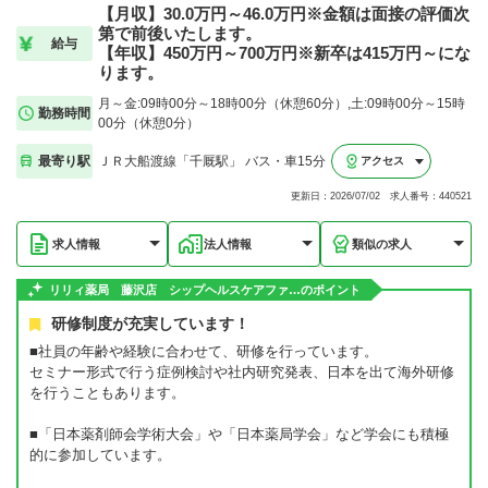
【月収】30.0万円～46.0万円※金額は面接の評価次
第で前後いたします。
給与
【年収】450万円～700万円※新卒は415万円～にな
ります。
月～金:09時00分～18時00分（休憩60分）,土:09時00分～15時
勤務時間
00分（休憩0分）
最寄り駅
ＪＲ大船渡線「千厩駅」 バス・車15分
アクセス
更新日：2026/07/02 求人番号：440521
求人情報
法人情報
類似の求人
リリィ薬局 藤沢店 シップヘルスケアファ…のポイント
研修制度が充実しています！
■社員の年齢や経験に合わせて、研修を行っています。
セミナー形式で行う症例検討や社内研究発表、日本を出て海外研修
を行うこともあります。
■「日本薬剤師会学術大会」や「日本薬局学会」など学会にも積極
的に参加しています。