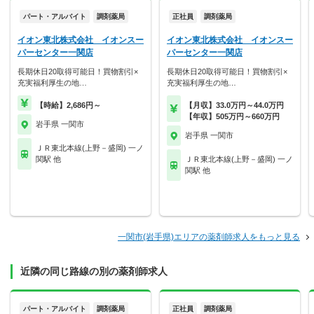
パート・アルバイト
調剤薬局
正社員
調剤薬局
イオン東北株式会社 イオンスー
イオン東北株式会社 イオンスー
パーセンター一関店
パーセンター一関店
長期休日20取得可能日！買物割引×
長期休日20取得可能日！買物割引×
充実福利厚生の地…
充実福利厚生の地…
【時給】2,686円～
【月収】33.0万円～44.0万円
【年収】505万円～660万円
岩手県 一関市
岩手県 一関市
ＪＲ東北本線(上野－盛岡) 一ノ
関駅 他
ＪＲ東北本線(上野－盛岡) 一ノ
関駅 他
一関市(岩手県)エリアの薬剤師求人をもっと見る
近隣の同じ路線の別の薬剤師求人
パート・アルバイト
調剤薬局
正社員
調剤薬局