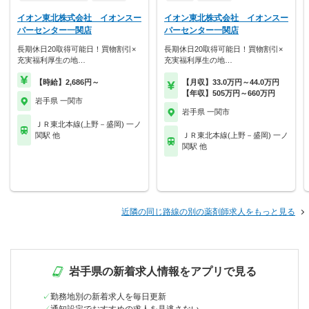
イオン東北株式会社 イオンスー
イオン東北株式会社 イオンスー
パーセンター一関店
パーセンター一関店
長期休日20取得可能日！買物割引×
長期休日20取得可能日！買物割引×
充実福利厚生の地…
充実福利厚生の地…
【時給】2,686円～
【月収】33.0万円～44.0万円
【年収】505万円～660万円
岩手県 一関市
岩手県 一関市
ＪＲ東北本線(上野－盛岡) 一ノ
関駅 他
ＪＲ東北本線(上野－盛岡) 一ノ
関駅 他
近隣の同じ路線の別の薬剤師求人をもっと見る
岩手県の新着求人情報をアプリで見る
勤務地別の新着求人を毎日更新