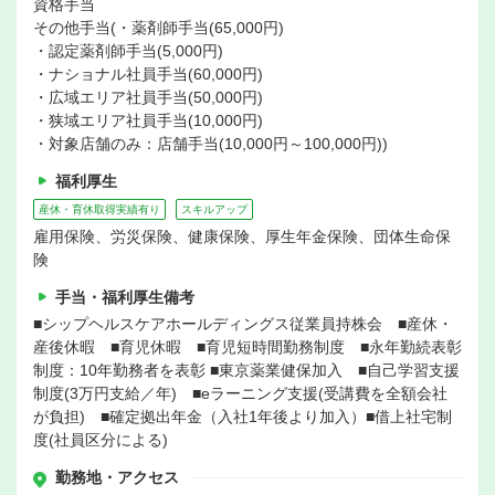
資格手当
その他手当(・薬剤師手当(65,000円)
・認定薬剤師手当(5,000円)
・ナショナル社員手当(60,000円)
・広域エリア社員手当(50,000円)
・狭域エリア社員手当(10,000円)
・対象店舗のみ：店舗手当(10,000円～100,000円))
福利厚生
産休・育休取得実績有り
スキルアップ
雇用保険、労災保険、健康保険、厚生年金保険、団体生命保
険
手当・福利厚生備考
■シップヘルスケアホールディングス従業員持株会 ■産休・
産後休暇 ■育児休暇 ■育児短時間勤務制度 ■永年勤続表彰
制度：10年勤務者を表彰 ■東京薬業健保加入 ■自己学習支援
制度(3万円支給／年) ■eラーニング支援(受講費を全額会社
が負担) ■確定拠出年金（入社1年後より加入）■借上社宅制
度(社員区分による)
勤務地・アクセス