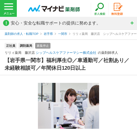
!
安心・安全な転職サポートの提供に努めます。
薬剤師の求人・転職TOP
岩手県
一関市
リリィ薬局 藤沢店 シップヘルスケアファー
正社員
調剤薬局
募集停止
リリィ薬局 藤沢店
シップヘルスケアファーマシー株式会社
の薬剤師求人
【岩手県一関市】福利厚生◎／車通勤可／社割あり／
未経験相談可／年間休日120日以上