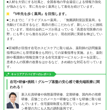
■人材を大切にする社風と、全国各地の学会遠征による情報力強化
が強みとなり、常に先をゆく薬局として進化を続けています。
『5年先を歩く薬局』を目指します。
■これまでに「ドライブスルー薬局」、「無菌調剤室設置薬局」を
先駆けて出店するなど、既存の形にこだわらず、新しいことに挑戦
しています。現在社会的ニーズが高まっている「高度在宅医療の分
野」にも早くから進出を試みており、現在好調に実績を伸ばしてい
ます。
■宮城県が目指す在宅ホスピスケアに取り組み、薬剤師の訪問服薬
指導以外にも管理栄養士も同行しての栄養指導を実施。また、薬剤
師や看護師が情報交換できる在宅支援サービスセンターを設置し、
患者さんの医療の改善をはかるなど、きめ細かな対応を行っていま
す。
キャリアアドバイザーのレポート
在宅×研修×挑戦！グループ基盤の安心感で最先端医療に関
われる！
新入社員研修や病態薬理研修、定期研修、国内外の視察
研修、店舗ごとのメーカー研修など様々な研修に取り組
んでいます。住宅援助制度も充実しているため、Ｕター
ン希望の方にも人気の調剤薬局です。