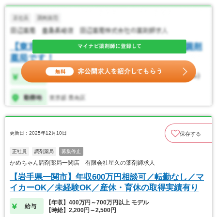
更新日：2025年12月10日
保存する
正社員
調剤薬局
募集停止
かめちゃん調剤薬局一関店 有限会社星久の薬剤師求人
【岩手県一関市】年収600万円相談可／転勤なし／マ
イカーOK／未経験OK／産休・育休の取得実績有り
【年収】400万円～700万円以上 モデル
給与
【時給】2,200円～2,500円