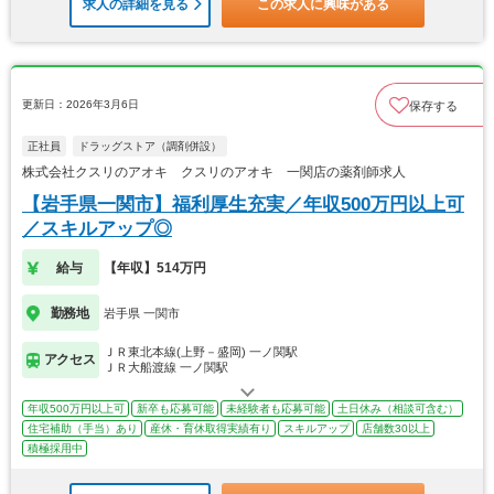
求人の詳細を見る
この求人に興味がある
更新日：2026年3月6日
保存する
正社員
ドラッグストア（調剤併設）
株式会社クスリのアオキ クスリのアオキ 一関店の薬剤師求人
【岩手県一関市】福利厚生充実／年収500万円以上可
／スキルアップ◎
給与
【年収】514万円
勤務地
岩手県 一関市
ＪＲ東北本線(上野－盛岡) 一ノ関駅
アクセス
ＪＲ大船渡線 一ノ関駅
年収500万円以上可
新卒も応募可能
未経験者も応募可能
土日休み（相談可含む）
住宅補助（手当）あり
産休・育休取得実績有り
スキルアップ
店舗数30以上
積極採用中