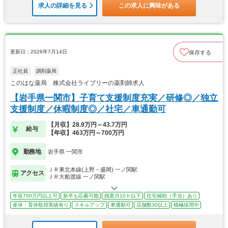
求人の詳細を見る
この求人に興味がある
更新日：2026年7月14日
保存する
正社員
調剤薬局
このはな薬局 株式会社ライブリーの薬剤師求人
【岩手県一関市】子育て支援制度充実／研修◎／独立
支援制度／休暇制度◎／社宅／車通勤可
【月収】28.9万円～43.7万円
給与
【年収】463万円～700万円
勤務地
岩手県 一関市
ＪＲ東北本線(上野－盛岡) 一ノ関駅
アクセス
ＪＲ大船渡線 一ノ関駅
年収700万円以上可
新卒も応募可能
残業月10ｈ以下
住宅補助（手当）あり
産休・育休取得実績有り
スキルアップ
車通勤可
店舗数30以上
積極採用中