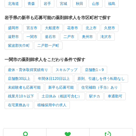
北海道
青森
岩手
宮城
秋田
山形
福島
岩手県の新卒も応募可能の薬剤師求人を市区町村で探す
盛岡市
宮古市
大船渡市
花巻市
北上市
久慈市
遠野市
一関市
釜石市
二戸市
奥州市
滝沢市
紫波郡矢巾町
二戸郡一戸町
一関市の薬剤師求人をこだわり条件で探す
産休・育休取得実績有り
スキルアップ
店舗数1～9
店舗数30以上
年間休日120日以上
原則、引越しを伴う転勤なし
未経験者も応募可能
新卒も応募可能
住宅補助（手当）あり
残業月10ｈ以下
土日休み（相談可含む）
駅チカ
車通勤可
在宅業務あり
積極採用中の求人