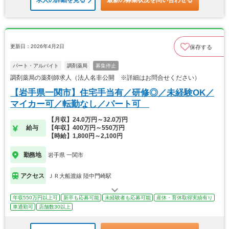
求人の詳細を見る
最新の募集状況を問い合わせる
更新日：2026年4月2日
保存する
パート・アルバイト
調剤薬局
募集停止
調剤薬局の薬剤師求人（法人名非公開 ※詳細はお問合せください）
【岩手県一関市】住宅手当有／研修◎／未経験OK／
マイカー可／転勤なし／パート可
【月収】24.0万円～32.0万円
給与
【年収】400万円～550万円
【時給】1,800円～2,100円
勤務地
岩手県 一関市
アクセス
ＪＲ大船渡線 陸中門崎駅
年収550万円以上可
新卒も応募可能
未経験者も応募可能
産休・育休取得実績有り
車通勤可
店舗数30以上