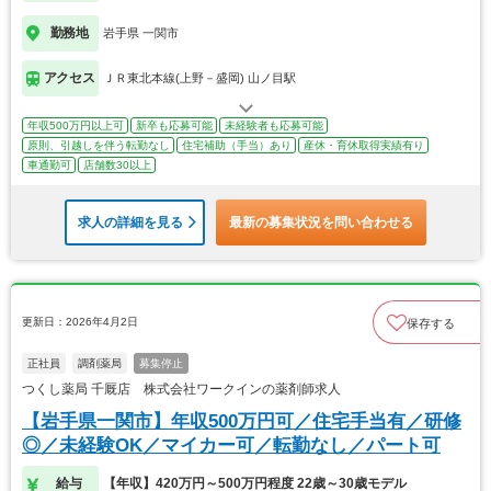
勤務地
岩手県 一関市
アクセス
ＪＲ東北本線(上野－盛岡) 山ノ目駅
年収500万円以上可
新卒も応募可能
未経験者も応募可能
原則、引越しを伴う転勤なし
住宅補助（手当）あり
産休・育休取得実績有り
車通勤可
店舗数30以上
求人の詳細を見る
最新の募集状況を問い合わせる
更新日：2026年4月2日
保存する
正社員
調剤薬局
募集停止
つくし薬局 千厩店 株式会社ワークインの薬剤師求人
【岩手県一関市】年収500万円可／住宅手当有／研修
◎／未経験OK／マイカー可／転勤なし／パート可
給与
【年収】420万円～500万円程度 22歳～30歳モデル