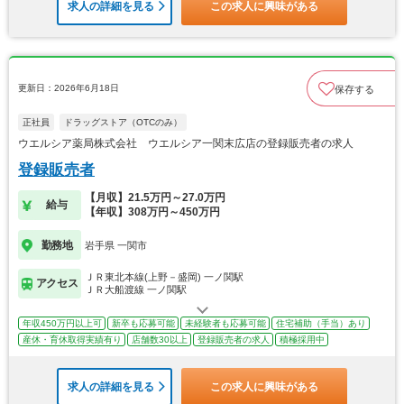
求人の詳細を見る
この求人に興味がある
更新日：2026年6月18日
保存する
正社員
ドラッグストア（OTCのみ）
ウエルシア薬局株式会社 ウエルシア一関末広店の登録販売者の求人
登録販売者
【月収】21.5万円～27.0万円
給与
【年収】308万円～450万円
勤務地
岩手県 一関市
ＪＲ東北本線(上野－盛岡) 一ノ関駅
アクセス
ＪＲ大船渡線 一ノ関駅
年収450万円以上可
新卒も応募可能
未経験者も応募可能
住宅補助（手当）あり
産休・育休取得実績有り
店舗数30以上
登録販売者の求人
積極採用中
求人の詳細を見る
この求人に興味がある