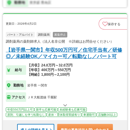
更新日：2026年4月2日
保存する
パート・アルバイト
調剤薬局
募集停止
調剤薬局の薬剤師求人（法人名非公開 ※詳細はお問合せください）
【岩手県一関市】年収500万円可／住宅手当有／研修
◎／未経験OK／マイカー可／転勤なし／パート可
【月収】24.0万円～32.0万円
給与
【年収】400万円～550万円
【時給】1,800円～2,100円
勤務地
岩手県 一関市
アクセス
ＪＲ大船渡線 千厩駅
年収550万円以上可
新卒も応募可能
未経験者も応募可能
原則、引越しを伴う転勤なし
産休・育休取得実績有り
車通勤可
店舗数30以上