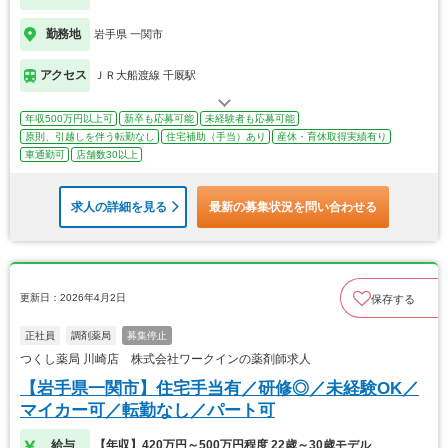
勤務地
岩手県 一関市
アクセス
ＪＲ大船渡線 千厩駅
年収500万円以上可
新卒も応募可能
未経験者も応募可能
原則、引越しを伴う転勤なし
住宅補助（手当）あり
産休・育休取得実績有り
車通勤可
店舗数30以上
求人の詳細を見る
最新の募集状況を問い合わせる
更新日：2026年4月2日
保存する
正社員
調剤薬局
募集停止
つくし薬局 川崎店 株式会社ワークインの薬剤師求人
【岩手県一関市】住宅手当有／研修◎／未経験OK／
マイカー可／転勤なし／パート可
給与
【年収】420万円～500万円程度 22歳～30歳モデル