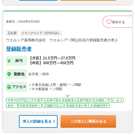
更新日：2026年6月18日
保存する
正社員
ドラッグストア（OTCのみ）
ウエルシア薬局株式会社 ウエルシア一関山目店の登録販売者の求人
登録販売者
【月収】21.5万円～27.0万円
給与
【年収】308万円～450万円
勤務地
岩手県 一関市
ＪＲ東北本線(上野－盛岡) 一ノ関駅
アクセス
ＪＲ大船渡線 一ノ関駅
年収450万円以上可
新卒も応募可能
未経験者も応募可能
住宅補助（手当）あり
産休・育休取得実績有り
店舗数30以上
登録販売者の求人
積極採用中
求人の詳細を見る
この求人に興味がある