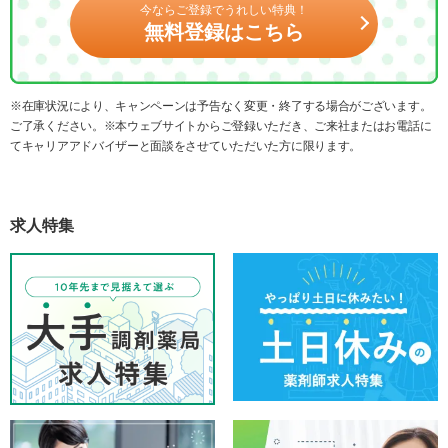
今ならご登録でうれしい特典！
無料登録はこちら
※在庫状況により、キャンペーンは予告なく変更・終了する場合がございます。
ご了承ください。※本ウェブサイトからご登録いただき、ご来社またはお電話に
てキャリアアドバイザーと面談をさせていただいた方に限ります。
求人特集