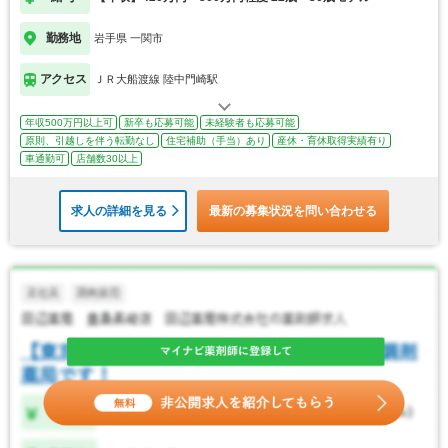
勤務地
岩手県 一関市
アクセス
ＪＲ大船渡線 陸中門崎駅
年収500万円以上可
新卒も応募可能
未経験者も応募可能
原則、引越しを伴う転勤なし
住宅補助（手当）あり
産休・育休取得実績有り
車通勤可
店舗数30以上
求人の詳細を見る
最新の募集状況を問い合わせる