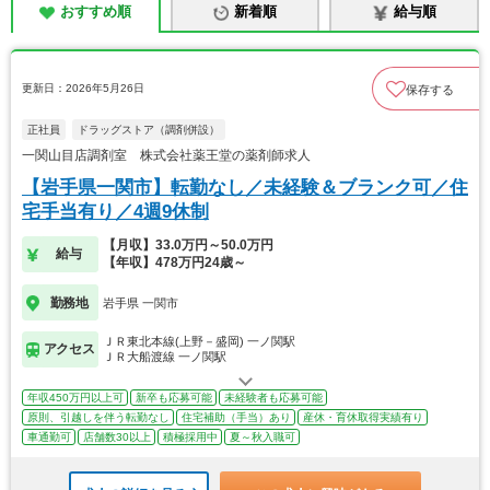
おすすめ順
新着順
給与順
更新日：2026年5月26日
保存する
正社員
ドラッグストア（調剤併設）
一関山目店調剤室 株式会社薬王堂の薬剤師求人
【岩手県一関市】転勤なし／未経験＆ブランク可／住
宅手当有り／4週9休制
【月収】33.0万円～50.0万円
給与
【年収】478万円24歳～
勤務地
岩手県 一関市
ＪＲ東北本線(上野－盛岡) 一ノ関駅
アクセス
ＪＲ大船渡線 一ノ関駅
年収450万円以上可
新卒も応募可能
未経験者も応募可能
原則、引越しを伴う転勤なし
住宅補助（手当）あり
産休・育休取得実績有り
車通勤可
店舗数30以上
積極採用中
夏～秋入職可