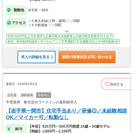
勤務地
岩手県 一関市
ＪＲ東北本線(上野－盛岡) 一ノ関駅
アクセス
ＪＲ大船渡線 一ノ関駅
年収700万円以上可
新卒も応募可能
未経験者も応募可能
残業月10ｈ以下
産休・育休取得実績有り
スキルアップ
車通勤可
店舗数30以上
WEB面接OK
求人の詳細を見る
最新の募集状況を問い合わせる
更新日：2026年4月2日
保存する
正社員
調剤薬局
募集停止
中里薬局 株式会社ワークインの薬剤師求人
【岩手県一関市】住宅手当あり／研修◎／未経験相談
OK／マイカー可／転勤なし
【年収】420万円～500万円程度 24歳～30歳モデル
給与
【時給】1,800円～2,100円