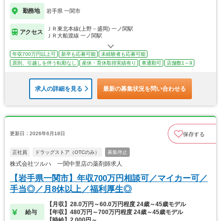
勤務地
岩手県 一関市
ＪＲ東北本線(上野－盛岡) 一ノ関駅
アクセス
ＪＲ大船渡線 一ノ関駅
年収700万円以上可
新卒も応募可能
未経験者も応募可能
原則、引越しを伴う転勤なし
産休・育休取得実績有り
車通勤可
店舗数1～9
求人の詳細を見る
最新の募集状況を問い合わせる
更新日：2026年6月18日
保存する
正社員
ドラッグストア（OTCのみ）
募集停止
株式会社ツルハ 一関中里店の薬剤師求人
【岩手県一関市】年収700万円相談可／マイカー可／
手当◎／月8休以上／福利厚生◎
【月収】28.0万円～60.0万円程度 24歳～45歳モデル
給与
【年収】480万円～700万円程度 24歳～45歳モデル
【時給】2,000円～