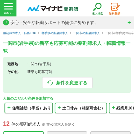
!
安心・安全な転職サポートの提供に努めます。
薬剤師の求人・転職TOP
岩手県の薬剤師求人
一関市の薬剤師求人
一関市(岩手県)の新
一関市(岩手県)の新卒も応募可能の薬剤師求人・転職情報一
覧
勤務地
一関市(岩手県)
その他
新卒も応募可能
条件を変更する
人気のこだわり条件を追加する
住宅補助（手当）あり
土日休み（相談可含む）
残業月10
12
件の薬剤師求人
※ 非公開求人を除く