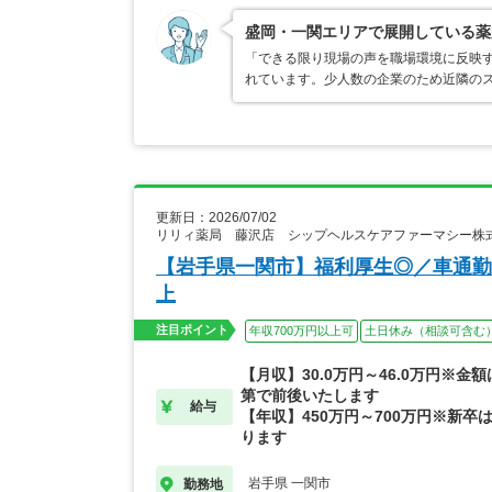
盛岡・一関エリアで展開している薬
「できる限り現場の声を職場環境に反映
れています。少人数の企業のため近隣の
更新日：2026/07/02
リリィ薬局 藤沢店 シップヘルスケアファーマシー株
【岩手県一関市】福利厚生◎／車通勤
上
注目ポイント
年収700万円以上可
土日休み（相談可含む
【月収】30.0万円～46.0万円※金
第で前後いたします
給与
【年収】450万円～700万円※新卒は
ります
岩手県 一関市
勤務地