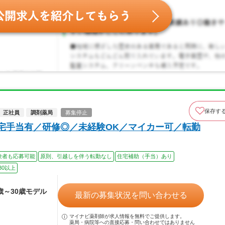
保存す
正社員
調剤薬局
募集停止
住宅手当有／研修◎／未経験OK／マイカー可／転勤
験者も応募可能
原則、引越しを伴う転勤なし
住宅補助（手当）あり
30以上
2歳～30歳モデル
最新の募集状況を問い合わせる
マイナビ薬剤師が求人情報を無料でご提供します。
薬局・病院等への直接応募・問い合わせではありません