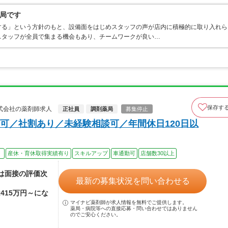
局です
する」という方針のもと、設備面をはじめスタッフの声が店内に積極的に取り入れら
スタッフが全員で集まる機会もあり、チームワークが良い…
保存す
式会社の薬剤師求人
正社員
調剤薬局
募集停止
可／社割あり／未経験相談可／年間休日120日以
）
産休・育休取得実績有り
スキルアップ
車通勤可
店舗数30以上
額は面接の評価次
最新の募集状況を問い合わせる
415万円～にな
マイナビ薬剤師が求人情報を無料でご提供します。
薬局・病院等への直接応募・問い合わせではありません
のでご安心ください。