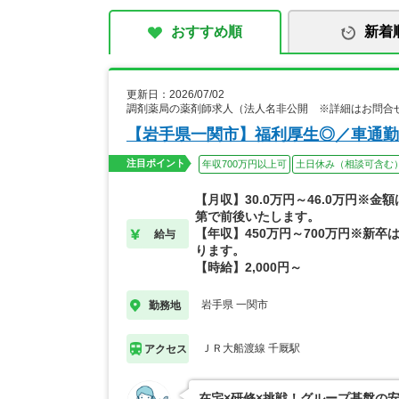
おすすめ順
新着
更新日：2026/07/02
調剤薬局の薬剤師求人（法人名非公開 ※詳細はお問合
【岩手県一関市】福利厚生◎／車通勤
注目ポイント
年収700万円以上可
土日休み（相談可含む
【月収】30.0万円～46.0万円※金
第で前後いたします。
【年収】450万円～700万円※新卒は
給与
ります。
【時給】2,000円～
岩手県 一関市
勤務地
ＪＲ大船渡線 千厩駅
アクセス
在宅×研修×挑戦！グループ基盤の