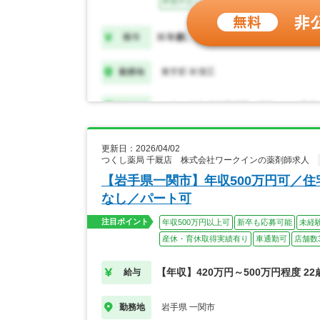
更新日：2026/04/02
つくし薬局 千厩店 株式会社ワークインの薬剤師求人
【岩手県一関市】年収500万円可／
なし／パート可
注目ポイント
年収500万円以上可
新卒も応募可能
未経
産休・育休取得実績有り
車通勤可
店舗数
【年収】420万円～500万円程度 2
給与
岩手県 一関市
勤務地