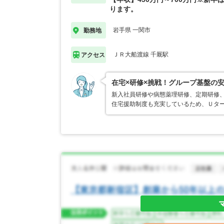
ります。
岩手県 一関市
勤務地
ＪＲ大船渡線 千厩駅
アクセス
在宅×研修×挑戦！グループ基盤の
新入社員研修や病態薬理研修、定期研修
住宅援助制度も充実しているため、Ｕタ