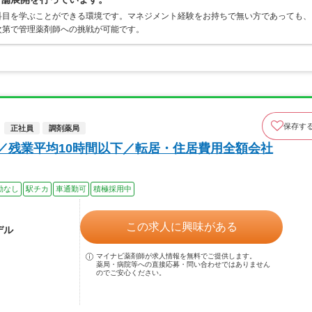
科目を学ぶことができる環境です。マネジメント経験をお持ちで無い方であっても、
次第で管理薬剤師への挑戦が可能です。
保存す
正社員
調剤薬局
円／残業平均10時間以下／転居・住居費用全額会社
勤なし
駅チカ
車通勤可
積極採用中
この求人に興味がある
デル
マイナビ薬剤師が求人情報を無料でご提供します。
薬局・病院等への直接応募・問い合わせではありません
のでご安心ください。