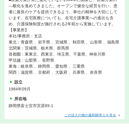
―般化を進めてきました。オープンで健全な経営を行い、患
者に最良のケアを提供できるよう、奉仕の精神を大切にして
います。在宅医療についても、在宅介護事業への進出も含
め、介護保険制度が施行される2年前から実施しています。
【事業所】
本社/事務所：支店
東北：青森県 、岩手県 、宮城県 、秋田県 、山形県 、福島県
北関東：茨城県、栃木県、群馬県
首都圏：東東京、西東京、埼玉県、千葉県、神奈川県
甲信越：山梨県 、長野県
東海：岐阜県 、静岡県 、愛知県 、三重県
関西：滋賀県 、京都府 、大阪府 、兵庫県 、奈良県
設立
1984年09月
所在地
静岡県富士宮市宮原89-1
この法人の他の薬剤師求人を見る