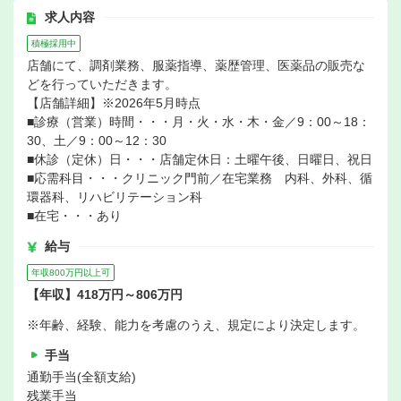
求人内容
積極採用中
店舗にて、調剤業務、服薬指導、薬歴管理、医薬品の販売な
どを行っていただきます。
【店舗詳細】※2026年5月時点
■診療（営業）時間・・・月・火・水・木・金／9：00～18：
30、土／9：00～12：30
■休診（定休）日・・・店舗定休日：土曜午後、日曜日、祝日
■応需科目・・・クリニック門前／在宅業務 内科、外科、循
環器科、リハビリテーション科
■在宅・・・あり
給与
年収800万円以上可
【年収】418万円～806万円
※年齢、経験、能力を考慮のうえ、規定により決定します。
手当
通勤手当(全額支給)
残業手当