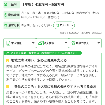
【年収】418万円～806万円
給与
月・火・水・木・金:09時00分～18時30分（休憩60分）,土:09
勤務時間
時00分～12時30分（休憩0分）
最寄り駅
※お問い合わせください
アクセス
更新日：2026/06/24 求人番号：10219232
求人情報
法人情報
類似の求人
アイセイ薬局 富士宮店 株式会社アイセイ…のポイント
地域に寄り添い、安心と健康を支える
同社は調剤薬局の運営だけでなく、在宅訪問調剤管理指導やデイサ
ービス、グループホームなどの介護・福祉施設の経営にも力を入れ
ています。地域のニーズに応えるため、幅広いサービスを提供し、
利用者の生活を支援することを目指しています。
「奉仕のこころ」を大切に社員の働きやすさも考える薬局
患者さまへの「奉仕のこころ」を大切にし、1984年の創業以来、地
域の健康を支えてきました。さらに同社では社員に対しても「奉仕
のこころ」を持ち、働きやすい環境を整えることを考えています。