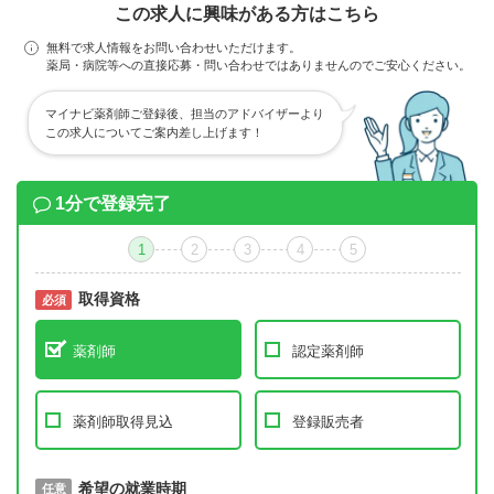
この求人に興味がある方はこちら
無料で求人情報をお問い合わせいただけます。
薬局・病院等への直接応募・問い合わせではありませんのでご安心ください。
マイナビ薬剤師ご登録後、担当のアドバイザーより
この求人についてご案内差し上げます！
1分で登録完了
1
2
3
4
5
取得資格
必須
必須
薬剤師
認定薬剤師
薬剤師取得見込
登録販売者
取得予定年
希望の就業時期
必須
任意