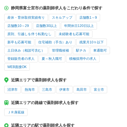
静岡県富士宮市の薬剤師求人をこだわり条件で探す
産休・育休取得実績有り
スキルアップ
店舗数1～9
店舗数10～29
店舗数30以上
年間休日120日以上
原則、引越しを伴う転勤なし
未経験者も応募可能
新卒も応募可能
住宅補助（手当）あり
残業月10ｈ以下
土日休み（相談可含む）
管理職候補
駅チカ
車通勤可
登録販売者の求人
夏～秋入職可
積極採用中の求人
WEB面接OK
近隣エリアで薬剤師求人を探す
沼津市
熱海市
三島市
伊東市
島田市
富士市
近隣エリアの路線で薬剤師求人を探す
ＪＲ身延線
近隣エリアの駅で薬剤師求人を探す