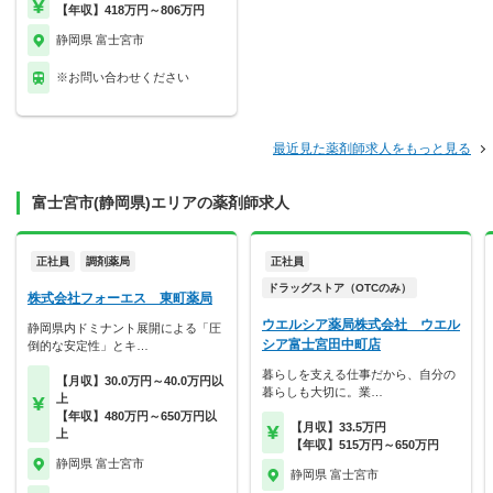
【年収】418万円～806万円
静岡県 富士宮市
※お問い合わせください
最近見た薬剤師求人をもっと見る
富士宮市(静岡県)エリアの薬剤師求人
正社員
調剤薬局
正社員
ドラッグストア（OTCのみ）
株式会社フォーエス 東町薬局
ウエルシア薬局株式会社 ウエル
静岡県内ドミナント展開による「圧
シア富士宮田中町店
倒的な安定性」とキ…
暮らしを支える仕事だから、自分の
【月収】30.0万円～40.0万円以
暮らしも大切に。業…
上
【年収】480万円～650万円以
【月収】33.5万円
上
【年収】515万円～650万円
静岡県 富士宮市
静岡県 富士宮市