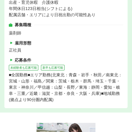
出産・育児休暇 介護休暇
年間休日123日相当(シフトによる)
配属店舗・エリアにより日祝出勤の可能性あり
募集職種
薬剤師
雇用形態
正社員
応募条件
未経験者も応募可能
新卒も応募可能
■全国勤務■エリア勤務(北東北：青森・岩手・秋田／南東北：
宮城・山形・福島／関東：茨城・栃木・群馬・埼玉・千葉・
東京・神奈川／甲信越：山梨・長野／東海：静岡・愛知・岐
阜・三重／近畿：滋賀・京都・奈良・大阪・兵庫)■地域勤務
(拠点より90分圏内配属)