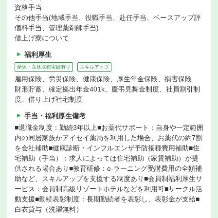
資格手当
その他手当(地域手当、役職手当、赴任手当、ベースアップ評
価料手当、管理薬剤師手当)
借上げ寮について
福利厚生
産休・育休取得実績有り
スキルアップ
雇用保険、労災保険、健康保険、厚生年金保険、損害保険
財形貯蓄、確定拠出年金401k、慶弔見舞金制度、社員割引制
度、借り上げ社宅制度
手当・福利厚生備考
■退職金制度：勤続3年以上■お薬代サポート：自身や一定範囲
内の同居家族がアイセイ薬局を利用した場合、お薬代の約7割
を会社補助■健康診断・インフルエンザ予防接種費用補助■住
宅補助（手当）：求人によっては住宅補助（家賃補助）が提
供される場合あり■教育研修：e-ラーニング受講費用の全額補
助など、スキルアップを支援する制度あり■会員制福利厚生サ
ービス：会員制高級リゾートホテルなどを利用可■サークル活
動支援■勤続表彰制度：長期勤続者を表彰し、表彰金が支給■
白衣貸与（洗濯無料）