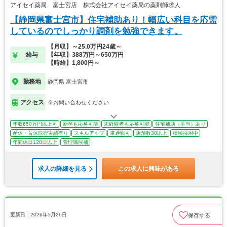
アイセイ薬局 富士宮店 株式会社アイセイ薬局の薬剤師求人
【静岡県富士宮市】住宅補助あり！幅広い科目を応需
しているのでしっかり調剤を勉強できます。
【月収】～25.0万円24歳～
給与
【年収】388万円～650万円
【時給】1,800円～
勤務地
静岡県 富士宮市
アクセス
※お問い合わせください
年収650万円以上可
新卒も応募可能
未経験者も応募可能
住宅補助（手当）あり
産休・育休取得実績有り
スキルアップ
車通勤可
店舗数30以上
積極採用中
年間休日120日以上
管理職候補
求人の詳細を見る
この求人に興味がある
更新日：2026年5月26日
保存する