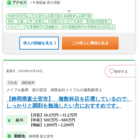
アクセス
ＪＲ身延線 富士宮駅
年収550万円以上可
新卒も応募可能
未経験者も応募可能
原則、引越しを伴う転勤なし
残業月10ｈ以下
産休・育休取得実績有り
スキルアップ
車通勤可
店舗数10～29
積極採用中
年間休日120日以上
求人の詳細を見る
この求人に興味がある
更新日：2025年10月14日
保存する
正社員
調剤薬局
メイプル薬局 若の宮店 有限会社メイプルの薬剤師求人
【静岡県富士宮市】 複数科目を応需しているので、
しっかりと調剤を勉強したい方におすすめです。
【月収】26.0万円～31.2万円
給与
【年収】500万円～580万円
【時給】1,800円～2,200円
勤務地
静岡県 富士宮市