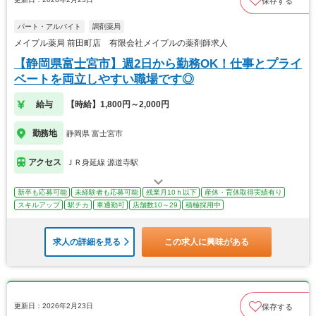
保存する
パート・アルバイト
調剤薬局
メイプル薬局 前田町店 有限会社メイプルの薬剤師求人
【静岡県富士宮市】週2日から勤務OK！仕事とプライ
ベートを両立しやすい職場です◎
給与
【時給】1,800円～2,000円
勤務地
静岡県 富士宮市
アクセス
ＪＲ身延線 源道寺駅
新卒も応募可能
未経験者も応募可能
残業月10ｈ以下
産休・育休取得実績有り
スキルアップ
駅チカ
車通勤可
店舗数10～29
積極採用中
求人の詳細を見る
この求人に興味がある
更新日：2026年2月23日
保存する