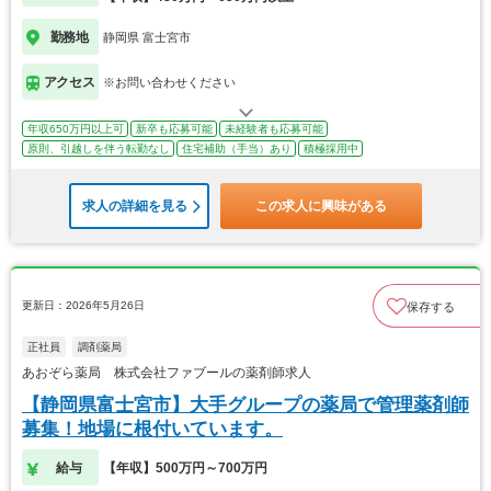
勤務地
静岡県 富士宮市
アクセス
※お問い合わせください
年収650万円以上可
新卒も応募可能
未経験者も応募可能
原則、引越しを伴う転勤なし
住宅補助（手当）あり
積極採用中
求人の詳細を見る
この求人に興味がある
更新日：2026年5月26日
保存する
正社員
調剤薬局
あおぞら薬局 株式会社ファブールの薬剤師求人
【静岡県富士宮市】大手グループの薬局で管理薬剤師
募集！地場に根付いています。
給与
【年収】500万円～700万円