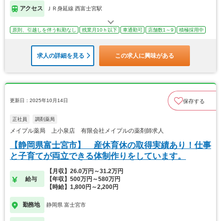
アクセス
ＪＲ身延線 西富士宮駅
原則、引越しを伴う転勤なし
残業月10ｈ以下
車通勤可
店舗数1～9
積極採用中
求人の詳細を見る
この求人に興味がある
更新日：2025年10月14日
保存する
正社員
調剤薬局
メイプル薬局 上小泉店 有限会社メイプルの薬剤師求人
【静岡県富士宮市】 産休育休の取得実績あり！仕事
と子育てが両立できる体制作りをしています。
【月収】26.0万円～31.2万円
給与
【年収】500万円～580万円
【時給】1,800円～2,200円
勤務地
静岡県 富士宮市