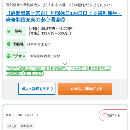
調剤薬局の薬剤師求人（法人名非公開 ※詳細はお問合せください）
【静岡県富士宮市】年間休日120日以上☆福利厚生・
研修制度充実の安心環境◎
【月収】26.2万円～41.0万円
給与
【年収】393万円～600万円
勤務地
静岡県 富士宮市
アクセス
ＪＲ身延線 西富士宮駅
年収600万円以上可
産休・育休取得実績有り
スキルアップ
店舗数30以上
積極採用中
夏～秋入職可
求人の詳細を見る
この求人に興味がある
更新日：2026年6月18日
保存する
正社員
調剤薬局