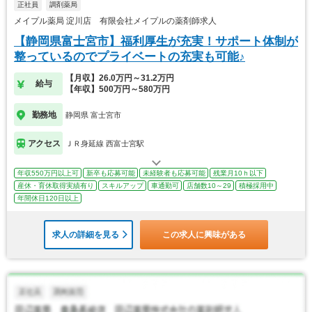
正社員
調剤薬局
メイプル薬局 淀川店 有限会社メイプルの薬剤師求人
【静岡県富士宮市】福利厚生が充実！サポート体制が
整っているのでプライベートの充実も可能♪
【月収】26.0万円～31.2万円
給与
【年収】500万円～580万円
勤務地
静岡県 富士宮市
アクセス
ＪＲ身延線 西富士宮駅
年収550万円以上可
新卒も応募可能
未経験者も応募可能
残業月10ｈ以下
産休・育休取得実績有り
スキルアップ
車通勤可
店舗数10～29
積極採用中
年間休日120日以上
求人の詳細を見る
この求人に興味がある