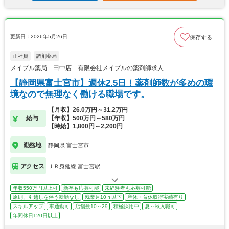
更新日：2026年5月26日
保存する
正社員
調剤薬局
メイプル薬局 田中店 有限会社メイプルの薬剤師求人
【静岡県富士宮市】週休2.5日！薬剤師数が多めの環
境なので無理なく働ける職場です。
【月収】26.0万円～31.2万円
給与
【年収】500万円～580万円
【時給】1,800円～2,200円
勤務地
静岡県 富士宮市
アクセス
ＪＲ身延線 富士宮駅
年収550万円以上可
新卒も応募可能
未経験者も応募可能
原則、引越しを伴う転勤なし
残業月10ｈ以下
産休・育休取得実績有り
スキルアップ
車通勤可
店舗数10～29
積極採用中
夏～秋入職可
年間休日120日以上