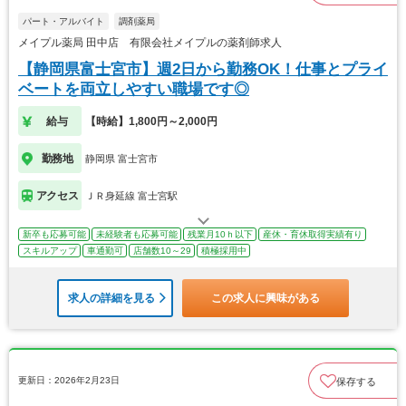
パート・アルバイト
調剤薬局
メイプル薬局 田中店 有限会社メイプルの薬剤師求人
【静岡県富士宮市】週2日から勤務OK！仕事とプライ
ベートを両立しやすい職場です◎
給与
【時給】1,800円～2,000円
勤務地
静岡県 富士宮市
アクセス
ＪＲ身延線 富士宮駅
新卒も応募可能
未経験者も応募可能
残業月10ｈ以下
産休・育休取得実績有り
スキルアップ
車通勤可
店舗数10～29
積極採用中
求人の詳細を見る
この求人に興味がある
更新日：2026年2月23日
保存する