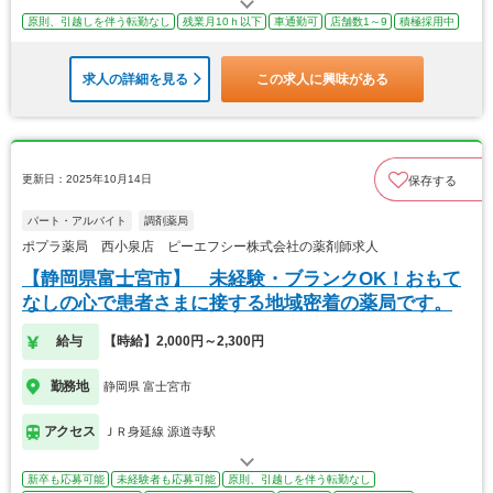
原則、引越しを伴う転勤なし
残業月10ｈ以下
車通勤可
店舗数1～9
積極採用中
求人の詳細を見る
この求人に興味がある
更新日：2025年10月14日
保存する
パート・アルバイト
調剤薬局
ポプラ薬局 西小泉店 ピーエフシー株式会社の薬剤師求人
【静岡県富士宮市】 未経験・ブランクOK！おもて
なしの心で患者さまに接する地域密着の薬局です。
給与
【時給】2,000円～2,300円
勤務地
静岡県 富士宮市
アクセス
ＪＲ身延線 源道寺駅
新卒も応募可能
未経験者も応募可能
原則、引越しを伴う転勤なし