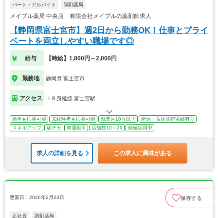
パート・アルバイト
調剤薬局
メイプル薬局 中央店 有限会社メイプルの薬剤師求人
【静岡県富士宮市】週2日から勤務OK！仕事とプライ
ベートを両立しやすい職場です◎
給与
【時給】1,800円～2,000円
勤務地
静岡県 富士宮市
アクセス
ＪＲ身延線 富士宮駅
新卒も応募可能
未経験者も応募可能
残業月10ｈ以下
産休・育休取得実績有り
スキルアップ
駅チカ
車通勤可
店舗数10～29
積極採用中
求人の詳細を見る
この求人に興味がある
更新日：2026年2月23日
保存する
正社員
調剤薬局