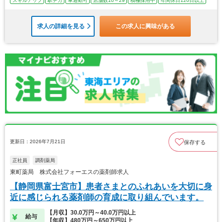
スキルアップ
駅チカ
車通勤可
店舗数10～29
積極採用中
年間休日120日以上
求人の詳細を見る
この求人に興味がある
更新日：2026年7月21日
保存する
正社員
調剤薬局
東町薬局 株式会社フォーエスの薬剤師求人
【静岡県富士宮市】患者さまとのふれあいを大切に身
近に感じられる薬剤師の育成に取り組んでいます。
【月収】30.0万円～40.0万円以上
給与
【年収】480万円～650万円以上