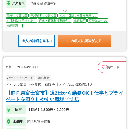
アクセス
ＪＲ身延線 源道寺駅
新卒も応募可能
未経験者も応募可能
原則、引越しを伴う転勤なし
住宅補助（手当）あり
産休・育休取得実績有り
車通勤可
店舗数10～29
積極採用中
求人の詳細を見る
この求人に興味がある
更新日：2026年2月23日
保存する
パート・アルバイト
調剤薬局
メイプル薬局 上小泉店 有限会社メイプルの薬剤師求人
【静岡県富士宮市】週2日から勤務OK！仕事とプライ
ベートを両立しやすい職場です◎
給与
【時給】1,800円～2,000円
勤務地
静岡県 富士宮市