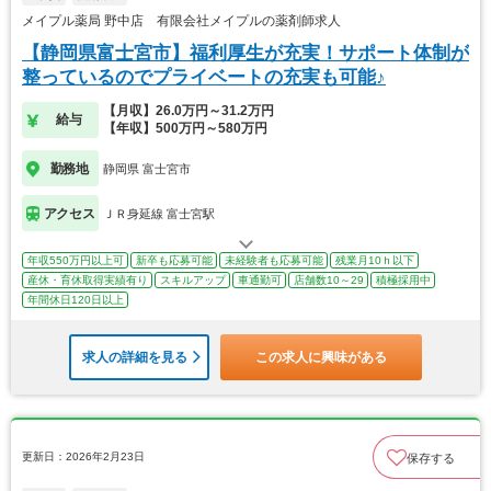
メイプル薬局 野中店 有限会社メイプルの薬剤師求人
【静岡県富士宮市】福利厚生が充実！サポート体制が
整っているのでプライベートの充実も可能♪
【月収】26.0万円～31.2万円
給与
【年収】500万円～580万円
勤務地
静岡県 富士宮市
アクセス
ＪＲ身延線 富士宮駅
年収550万円以上可
新卒も応募可能
未経験者も応募可能
残業月10ｈ以下
産休・育休取得実績有り
スキルアップ
車通勤可
店舗数10～29
積極採用中
年間休日120日以上
求人の詳細を見る
この求人に興味がある
更新日：2026年2月23日
保存する