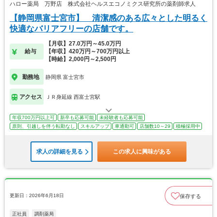
ハロー薬局 万野店 株式会社ヘルスエコノミクス研究所の薬剤師求人
【静岡県富士宮市】 清潔感のある広々とした明るく
快適なバリアフリーの店舗です。
【月収】27.0万円～45.0万円
給与
【年収】420万円～700万円以上
【時給】2,000円～2,500円
勤務地
静岡県 富士宮市
アクセス
ＪＲ身延線 西富士宮駅
年収700万円以上可
新卒も応募可能
未経験者も応募可能
原則、引越しを伴う転勤なし
スキルアップ
車通勤可
店舗数10～29
積極採用中
求人の詳細を見る
この求人に興味がある
更新日：2026年6月18日
保存する
正社員
調剤薬局