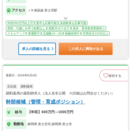
アクセス
ＪＲ身延線 富士宮駅
年収550万円以上可
新卒も応募可能
未経験者も応募可能
原則、引越しを伴う転勤なし
残業月10ｈ以下
産休・育休取得実績有り
スキルアップ
車通勤可
店舗数10～29
積極採用中
年間休日120日以上
求人の詳細を見る
この求人に興味がある
更新日：2026年6月4日
保存する
正社員
調剤薬局
調剤薬局の薬剤師求人（法人名非公開 ※詳細はお問合せください）
幹部候補（管理・育成ポジション）
給与
【年収】600万円～1000万円
勤務地
静岡県 富士宮市,静岡県 富士市