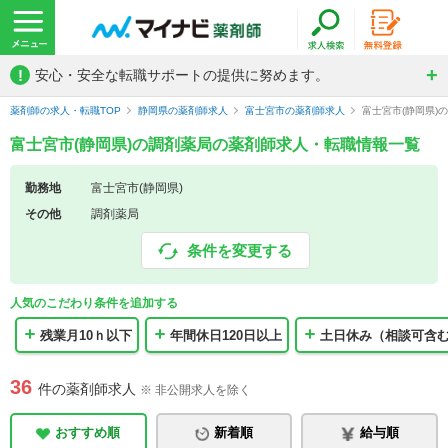
!
安心・安全な転職サポートの提供に努めます。
薬剤師の求人・転職TOP
静岡県の薬剤師求人
富士宮市の薬剤師求人
富士宮市(静岡県)
富士宮市(静岡県)の調剤薬局の薬剤師求人・転職情報一覧
勤務地
富士宮市(静岡県)
その他
調剤薬局
条件を変更する
人気のこだわり条件を追加する
残業月10ｈ以下
年間休日120日以上
土日休み（相談可含
36
件の薬剤師求人
※ 非公開求人を除く
おすすめ順
新着順
給与順