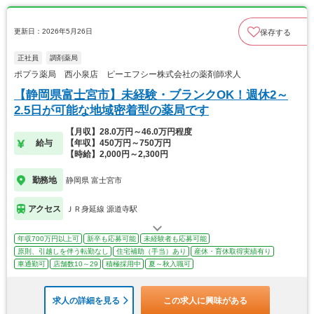
更新日：2026年5月26日
保存する
正社員
調剤薬局
ポプラ薬局 西小泉店 ピーエフシー株式会社の薬剤師求人
【静岡県富士宮市】未経験・ブランクOK！週休2～
2.5日が可能な地域密着型の薬局です
【月収】28.0万円～46.0万円程度
給与
【年収】450万円～750万円
【時給】2,000円～2,300円
勤務地
静岡県 富士宮市
アクセス
ＪＲ身延線 源道寺駅
年収700万円以上可
新卒も応募可能
未経験者も応募可能
原則、引越しを伴う転勤なし
住宅補助（手当）あり
産休・育休取得実績有り
車通勤可
店舗数10～29
積極採用中
夏～秋入職可
求人の詳細を見る
この求人に興味がある