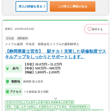
求人の詳細を見る
この求人に興味がある
更新日：2025年10月14日
保存する
正社員
調剤薬局
メイプル薬局 中央店 有限会社メイプルの薬剤師求人
【静岡県富士宮市】 駅チカ！充実した研修制度でス
キルアップをしっかりとサポートします。
【月収】26.0万円～31.2万円
給与
【年収】500万円～580万円
【時給】1,800円～2,200円
勤務地
静岡県 富士宮市
アクセス
ＪＲ身延線 富士宮駅
年収550万円以上可
新卒も応募可能
未経験者も応募可能
原則、引越しを伴う転勤なし
残業月10ｈ以下
産休・育休取得実績有り