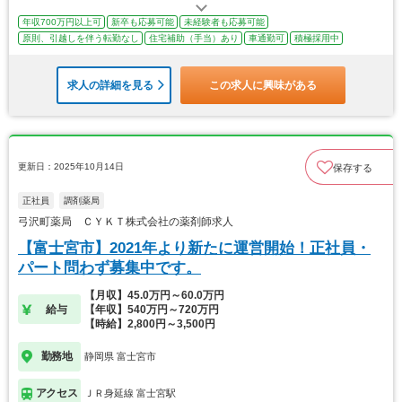
年収700万円以上可
新卒も応募可能
未経験者も応募可能
原則、引越しを伴う転勤なし
住宅補助（手当）あり
車通勤可
積極採用中
求人の詳細を見る
この求人に興味がある
更新日：2025年10月14日
保存する
正社員
調剤薬局
弓沢町薬局 ＣＹＫＴ株式会社の薬剤師求人
【富士宮市】2021年より新たに運営開始！正社員・
パート問わず募集中です。
【月収】45.0万円～60.0万円
給与
【年収】540万円～720万円
【時給】2,800円～3,500円
勤務地
静岡県 富士宮市
アクセス
ＪＲ身延線 富士宮駅