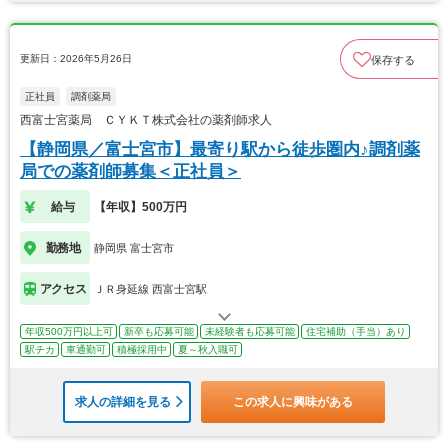
更新日：2026年5月26日
保存する
正社員
調剤薬局
西富士宮薬局 ＣＹＫＴ株式会社の薬剤師求人
【静岡県／富士宮市】最寄り駅から徒歩圏内♪調剤薬
局での薬剤師募集＜正社員＞
給与
【年収】500万円
勤務地
静岡県 富士宮市
アクセス
ＪＲ身延線 西富士宮駅
年収500万円以上可
新卒も応募可能
未経験者も応募可能
住宅補助（手当）あり
駅チカ
車通勤可
積極採用中
夏～秋入職可
求人の詳細を見る
この求人に興味がある