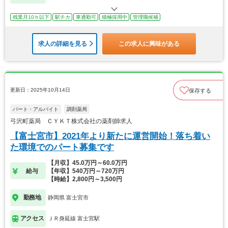
残業月10ｈ以下
駅チカ
車通勤可
積極採用中
管理職候補
求人の詳細を見る
この求人に興味がある
更新日：2025年10月14日
保存する
パート・アルバイト
調剤薬局
弓沢町薬局 ＣＹＫＴ株式会社の薬剤師求人
【富士宮市】2021年より新たに運営開始！落ち着い
た環境でのパート募集です
【月収】45.0万円～60.0万円
給与
【年収】540万円～720万円
【時給】2,800円～3,500円
勤務地
静岡県 富士宮市
アクセス
ＪＲ身延線 富士宮駅