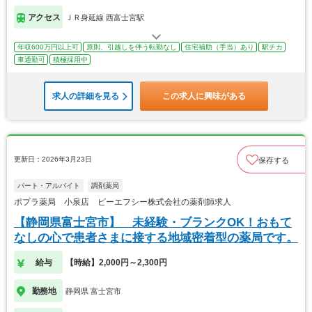
アクセス
ＪＲ身延線 西富士宮駅
年収600万円以上可
原則、引越しを伴う転勤なし
住宅補助（手当）あり
駅チカ
車通勤可
積極採用中
求人の詳細を見る
この求人に興味がある
更新日：2026年3月23日
保存する
パート・アルバイト
調剤薬局
ポプラ薬局 小泉店 ピーエフシー株式会社の薬剤師求人
【静岡県富士宮市】 未経験・ブランクOK！おもて
なしの心で患者さまに接する地域密着型の薬局です。
給与
【時給】2,000円～2,300円
勤務地
静岡県 富士宮市