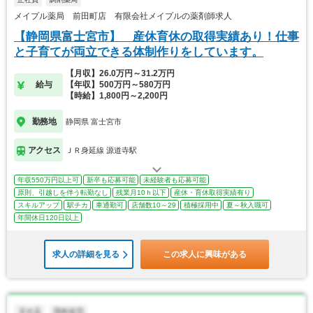
メイプル薬局 前田町店 有限会社メイプルの薬剤師求人
【静岡県富士宮市】 産休育休の取得実績あり！仕事
と子育てが両立できる体制作りをしています。
【月収】26.0万円～31.2万円
給与
【年収】500万円～580万円
【時給】1,800円～2,200円
勤務地
静岡県 富士宮市
アクセス
ＪＲ身延線 源道寺駅
年収550万円以上可
新卒も応募可能
未経験者も応募可能
原則、引越しを伴う転勤なし
残業月10ｈ以下
産休・育休取得実績有り
スキルアップ
駅チカ
車通勤可
店舗数10～29
積極採用中
夏～秋入職可
年間休日120日以上
求人の詳細を見る
この求人に興味がある