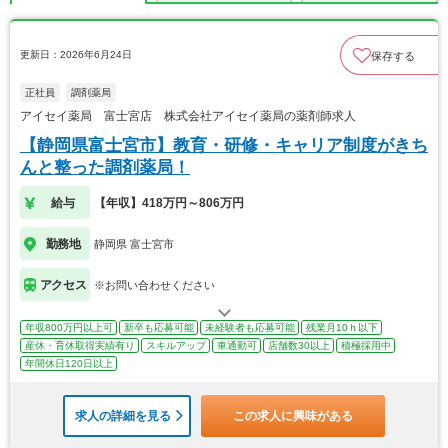
更新日：2026年6月24日
保存する
正社員
調剤薬局
アイセイ薬局 富士宮店 株式会社アイセイ薬局の薬剤師求人
【静岡県富士宮市】教育・研修・キャリア制度がきち
んと整った調剤薬局！
給与
【年収】418万円～806万円
勤務地
静岡県 富士宮市
アクセス
※お問い合わせください
年収800万円以上可
新卒も応募可能
未経験者も応募可能
残業月10ｈ以下
産休・育休取得実績有り
スキルアップ
車通勤可
店舗数30以上
積極採用中
年間休日120日以上
求人の詳細を見る
この求人に興味がある