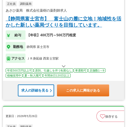
正社員
調剤薬局
あさひ薬局 株式会社薬樹の薬剤師求人
【静岡県富士宮市】 富士山の麓に立地！地域性を活
かした新しい薬局づくりを目指しています。
給与
【年収】400万円～500万円程度
勤務地
静岡県 富士宮市
アクセス
ＪＲ身延線 西富士宮駅
年収500万円以上可
原則、引越しを伴う転勤なし
車通勤可
店舗数1～9
積極採用中
夏～秋入職可
年間休日120日以上
求人の詳細を見る
この求人に興味がある
更新日：2026年5月26日
保存する
正社員
調剤薬局