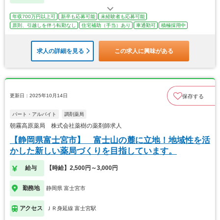
年収700万円以上可
新卒も応募可能
未経験者も応募可能
原則、引越しを伴う転勤なし
住宅補助（手当）あり
車通勤可
積極採用中
求人の詳細を見る
この求人に興味がある
更新日：2025年10月14日
保存する
パート・アルバイト
調剤薬局
朝霧高原薬局 株式会社薬樹の薬剤師求人
【静岡県富士宮市】 富士山の麓に立地！地域性を活
かした新しい薬局づくりを目指しています。
給与
【時給】2,500円～3,000円
勤務地
静岡県 富士宮市
アクセス
ＪＲ身延線 富士宮駅