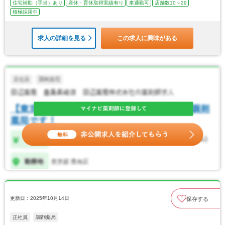
住宅補助（手当）あり
産休・育休取得実績有り
車通勤可
店舗数10～29
積極採用中
求人の詳細を見る
この求人に興味がある
更新日：2025年10月14日
保存する
正社員
調剤薬局