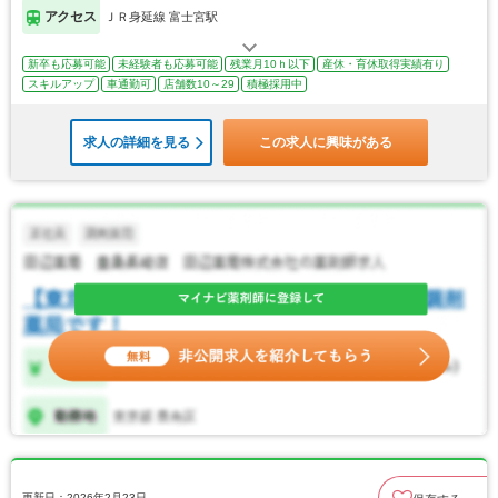
アクセス
ＪＲ身延線 富士宮駅
新卒も応募可能
未経験者も応募可能
残業月10ｈ以下
産休・育休取得実績有り
スキルアップ
車通勤可
店舗数10～29
積極採用中
求人の詳細を見る
この求人に興味がある
更新日：2026年2月23日