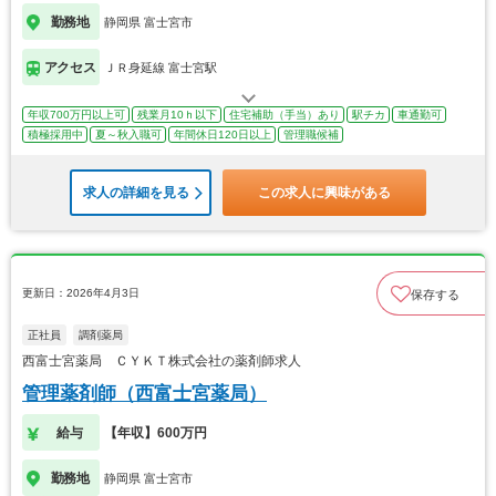
勤務地
静岡県 富士宮市
アクセス
ＪＲ身延線 富士宮駅
年収700万円以上可
残業月10ｈ以下
住宅補助（手当）あり
駅チカ
車通勤可
積極採用中
夏～秋入職可
年間休日120日以上
管理職候補
求人の詳細を見る
この求人に興味がある
更新日：2026年4月3日
保存する
正社員
調剤薬局
西富士宮薬局 ＣＹＫＴ株式会社の薬剤師求人
管理薬剤師（西富士宮薬局）
給与
【年収】600万円
勤務地
静岡県 富士宮市