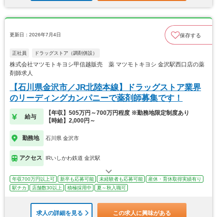
更新日：2026年7月4日
保存する
正社員
ドラッグストア（調剤併設）
株式会社マツモトキヨシ甲信越販売 薬 マツモトキヨシ 金沢駅西口店の薬
剤師求人
【石川県金沢市／JR北陸本線】ドラッグストア業界
のリーディングカンパニーで薬剤師募集です！
【年収】505万円～700万円程度 ※勤務地限定制度あり
給与
【時給】2,000円～
勤務地
石川県 金沢市
アクセス
IRいしかわ鉄道 金沢駅
年収700万円以上可
新卒も応募可能
未経験者も応募可能
産休・育休取得実績有り
駅チカ
店舗数30以上
積極採用中
夏～秋入職可
求人の詳細を見る
この求人に興味がある