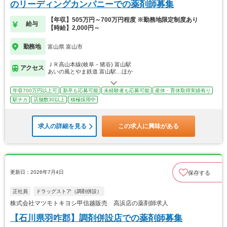
のリーディングカンパニーでの薬剤師募集
【年収】505万円～700万円程度 ※勤務地限定制度あり
給与
【時給】2,000円～
勤務地
富山県 富山市
ＪＲ高山本線(岐阜－猪谷) 富山駅
アクセス
あいの風とやま鉄道 富山駅…ほか
年収700万円以上可
新卒も応募可能
未経験者も応募可能
産休・育休取得実績有り
駅チカ
店舗数30以上
積極採用中
求人の詳細を見る
この求人に興味がある
更新日：2026年7月4日
保存する
正社員
ドラッグストア（調剤併設）
株式会社マツモトキヨシ甲信越販売 高浜店の薬剤師求人
【石川県羽咋郡】調剤併設店での薬剤師募集