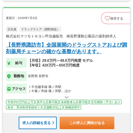
更新日：2026年7月3日
保存する
正社員
ドラッグストア（調剤併設）
株式会社マツモトキヨシ甲信越販売 南長野運動公園店の薬剤師求人
【長野県諏訪市】全国展開のドラッグストアおよび調
剤薬局チェーンの確かな基盤があります。
【月収】29.0万円～48.0万円程度 モデル
給与
【年収】420万円～650万円程度
勤務地
長野県 長野市
ＪＲ信越本線 篠ノ井駅
アクセス
ＪＲ篠ノ井線 篠ノ井駅…ほか
年収650万円以上可
新卒も応募可能
未経験者も応募可能
住宅補助（手当）あり
産休・育休取得実績有り
店舗数30以上
積極採用中
求人の詳細を見る
この求人に興味がある