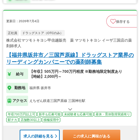
更新日：2026年7月4日
保存する
正社員
ドラッグストア（OTCのみ）
株式会社マツモトキヨシ甲信越販売 薬 マツモトキヨシ イーザ三国店の薬
剤師求人
【福井県坂井市／三国芦原線】ドラッグストア業界の
リーディングカンパニーでの薬剤師募集
【年収】505万円～700万円程度 ※勤務地限定制度あり
給与
【時給】2,000円～
勤務地
福井県 坂井市
アクセス
えちぜん鉄道三国芦原線 三国神社駅
年収700万円以上可
新卒も応募可能
未経験者も応募可能
産休・育休取得実績有り
駅チカ
店舗数30以上
積極採用中
求人の詳細を見る
この求人に興味がある