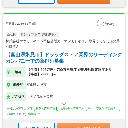
更新日：2026年7月4日
保存する
正社員
ドラッグストア（調剤併設）
株式会社マツモトキヨシ甲信越販売 マツモトキヨシ 氷見くらかわ店の薬
剤師求人
【富山県氷見市】ドラッグストア業界のリーディング
カンパニーでの薬剤師募集
【年収】505万円～700万円程度 ※勤務地限定制度あり
給与
【時給】2,000円～
勤務地
富山県 氷見市
アクセス
ＪＲ氷見線 氷見駅
年収700万円以上可
新卒も応募可能
未経験者も応募可能
産休・育休取得実績有り
店舗数30以上
積極採用中