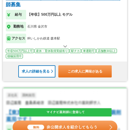
師募集
給与
【年収】500万円以上 モデル
勤務地
石川県 金沢市
アクセス
IRいしかわ鉄道 森本駅
年収500万円以上可
産休・育休取得実績有り
駅チカ
車通勤可
店舗数30以上
積極採用中
求人の詳細を見る
この求人に興味がある