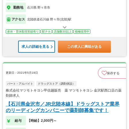
勤務地
石川県 野々市市
アクセス
北陸鉄道石川線 野々市(北陸)駅
産休・育休取得実績有り
駅チカ
店舗数30以上
積極採用中
求人の詳細を見る
この求人に興味がある
更新日：2021年5月19日
保存する
パート・アルバイト
ドラッグストア（調剤併設）
株式会社マツモトキヨシ甲信越販売 薬 マツモトキヨシ 金沢駅西口店の薬
剤師求人
【石川県金沢市／JR北陸本線】ドラッグストア業界
のリーディングカンパニーで薬剤師募集です！
給与
【時給】2,000円～