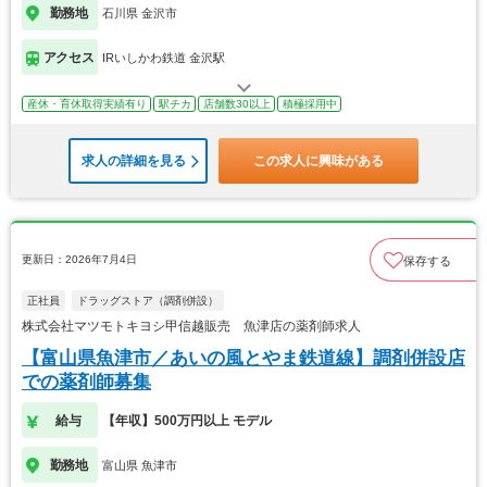
勤務地
石川県 金沢市
アクセス
IRいしかわ鉄道 金沢駅
産休・育休取得実績有り
駅チカ
店舗数30以上
積極採用中
求人の詳細を見る
この求人に興味がある
更新日：2026年7月4日
保存する
正社員
ドラッグストア（調剤併設）
株式会社マツモトキヨシ甲信越販売 魚津店の薬剤師求人
【富山県魚津市／あいの風とやま鉄道線】調剤併設店
での薬剤師募集
給与
【年収】500万円以上 モデル
勤務地
富山県 魚津市