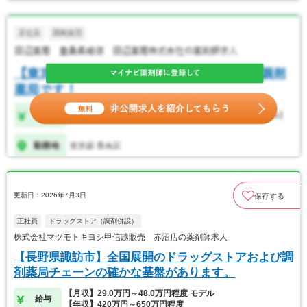
更新日：2026年7月3日
保存する
正社員
ドラッグストア（調剤併設）
株式会社マツモトキヨシ甲信越販売 赤沼店の薬剤師求人
【長野県諏訪市】全国展開のドラッグストアおよび調
剤薬局チェーンの確かな基盤があります。
【月収】29.0万円～48.0万円程度 モデル
給与
【年収】420万円～650万円程度