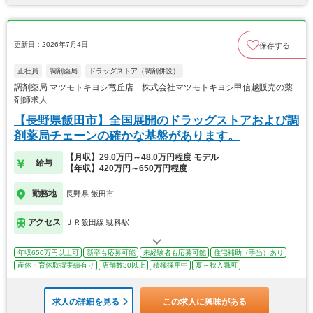
更新日：2026年7月4日
保存する
正社員
調剤薬局
ドラッグストア（調剤併設）
調剤薬局 マツモトキヨシ竜丘店 株式会社マツモトキヨシ甲信越販売の薬
剤師求人
【長野県飯田市】全国展開のドラッグストアおよび調
剤薬局チェーンの確かな基盤があります。
【月収】29.0万円～48.0万円程度 モデル
給与
【年収】420万円～650万円程度
勤務地
長野県 飯田市
アクセス
ＪＲ飯田線 駄科駅
年収650万円以上可
新卒も応募可能
未経験者も応募可能
住宅補助（手当）あり
産休・育休取得実績有り
店舗数30以上
積極採用中
夏～秋入職可
求人の詳細を見る
この求人に興味がある