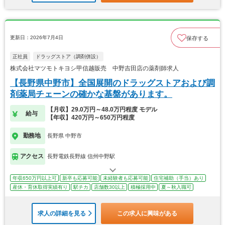
更新日：2026年7月4日
保存する
正社員
ドラッグストア（調剤併設）
株式会社マツモトキヨシ甲信越販売 中野吉田店の薬剤師求人
【長野県中野市】全国展開のドラッグストアおよび調
剤薬局チェーンの確かな基盤があります。
【月収】29.0万円～48.0万円程度 モデル
給与
【年収】420万円～650万円程度
勤務地
長野県 中野市
アクセス
長野電鉄長野線 信州中野駅
年収650万円以上可
新卒も応募可能
未経験者も応募可能
住宅補助（手当）あり
産休・育休取得実績有り
駅チカ
店舗数30以上
積極採用中
夏～秋入職可
求人の詳細を見る
この求人に興味がある