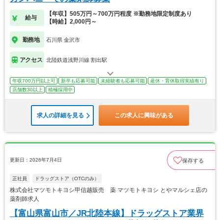
【年収】505万円～700万円程度 ※勤務地限定制度あり
給与
【時給】2,000円～
勤務地
石川県 金沢市
アクセス
北陸鉄道浅野川線 割出駅
年収700万円以上可
新卒も応募可能
未経験者も応募可能
産休・育休取得実績有り
店舗数30以上
積極採用中
求人の詳細を見る
この求人に興味がある
更新日：2026年7月4日
保存する
正社員
ドラッグストア（OTCのみ）
株式会社マツモトキヨシ甲信越販売 薬 マツモトキヨシ とやマルシェ店の
薬剤師求人
【富山県富山市／JR北陸本線】ドラッグストア業界