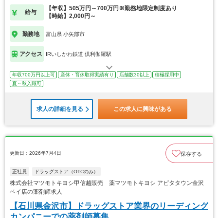
【年収】505万円～700万円※勤務地限定制度あり
給与
【時給】2,000円～
勤務地
富山県 小矢部市
アクセス
IRいしかわ鉄道 倶利伽羅駅
年収700万円以上可
産休・育休取得実績有り
店舗数30以上
積極採用中
夏～秋入職可
求人の詳細を見る
この求人に興味がある
更新日：2026年7月4日
保存する
正社員
ドラッグストア（OTCのみ）
株式会社マツモトキヨシ甲信越販売 薬マツモトキヨシ アピタタウン金沢
ベイ店の薬剤師求人
【石川県金沢市】ドラッグストア業界のリーディング
カンパニーでの薬剤師募集