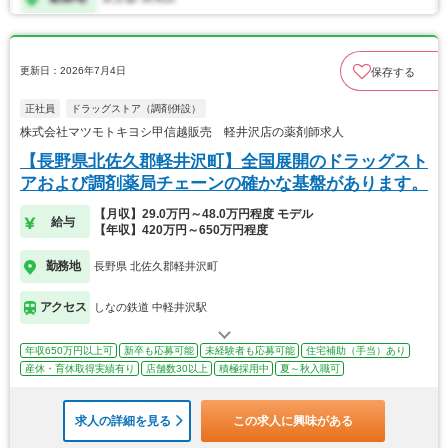
更新日：2026年7月4日
保存する
正社員
ドラッグストア（調剤併設）
株式会社マツモトキヨシ甲信越販売 軽井沢店の薬剤師求人
【長野県北佐久郡軽井沢町】全国展開のドラッグスト
アおよび調剤薬局チェーンの確かな基盤があります。
【月収】29.0万円～48.0万円程度 モデル
給与
【年収】420万円～650万円程度
勤務地
長野県 北佐久郡軽井沢町
アクセス
しなの鉄道 中軽井沢駅
年収650万円以上可
新卒も応募可能
未経験者も応募可能
住宅補助（手当）あり
産休・育休取得実績有り
店舗数30以上
積極採用中
夏～秋入職可
求人の詳細を見る
この求人に興味がある