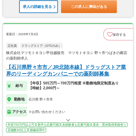
求人の詳細を見る
この求人に興味がある
更新日：2026年7月4日
保存する
正社員
ドラッグストア（OTCのみ）
株式会社マツモトキヨシ甲信越販売 マツモトキヨシ 野々市つばきの郷店
の薬剤師求人
【石川県野々市市／JR北陸本線】ドラッグストア業
界のリーディングカンパニーでの薬剤師募集
【年収】505万円～700万円程度 ※勤務地限定制度あり
給与
【時給】2,000円～
勤務地
石川県 野々市市
アクセス
※お問い合わせください
年収700万円以上可
新卒も応募可能
未経験者も応募可能
産休・育休取得実績有り
店舗数30以上
積極採用中