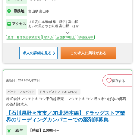
勤務地
富山県 富山市
ＪＲ高山本線(岐阜－猪谷) 富山駅
アクセス
あいの風とやま鉄道 富山駅…ほか
産休・育休取得実績有り
駅チカ
店舗数30以上
積極採用中
求人の詳細を見る
この求人に興味がある
更新日：2021年6月22日
保存する
パート・アルバイト
ドラッグストア（OTCのみ）
株式会社マツモトキヨシ甲信越販売 マツモトキヨシ 野々市つばきの郷店
の薬剤師求人
【石川県野々市市／JR北陸本線】ドラッグストア業
界のリーディングカンパニーでの薬剤師募集
給与
【時給】2,000円～