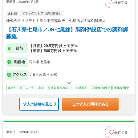
更新日：2026年7月4日
保存する
正社員
ドラッグストア（調剤併設）
株式会社マツモトキヨシ甲信越販売 七尾西店の薬剤師求人
【石川県七尾市／JR七尾線】調剤併設店での薬剤師
募集
【月収】29.5万円以上 モデル
給与
【年収】500万円以上 モデル
勤務地
石川県 七尾市
アクセス
ＪＲ七尾線 七尾駅
年収500万円以上可
産休・育休取得実績有り
車通勤可
店舗数30以上
積極採用中
求人の詳細を見る
この求人に興味がある
更新日：2026年7月4日
保存する