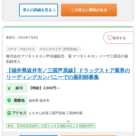
求人の詳細を見る
この求人に興味がある
更新日：2022年7月6日
保存する
パート・アルバイト
ドラッグストア（OTCのみ）
株式会社マツモトキヨシ甲信越販売 薬 マツモトキヨシ イーザ三国店の薬
剤師求人
【福井県坂井市／三国芦原線】ドラッグストア業界の
リーディングカンパニーでの薬剤師募集
給与
【時給】2,000円～
勤務地
福井県 坂井市
アクセス
えちぜん鉄道三国芦原線 三国神社駅
産休・育休取得実績有り
駅チカ
店舗数30以上
積極採用中