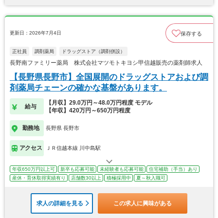
更新日：2026年7月4日
保存する
正社員
調剤薬局
ドラッグストア（調剤併設）
長野南ファミリー薬局 株式会社マツモトキヨシ甲信越販売の薬剤師求人
【長野県長野市】全国展開のドラッグストアおよび調
剤薬局チェーンの確かな基盤があります。
【月収】29.0万円～48.0万円程度 モデル
給与
【年収】420万円～650万円程度
勤務地
長野県 長野市
アクセス
ＪＲ信越本線 川中島駅
年収650万円以上可
新卒も応募可能
未経験者も応募可能
住宅補助（手当）あり
産休・育休取得実績有り
店舗数30以上
積極採用中
夏～秋入職可
求人の詳細を見る
この求人に興味がある