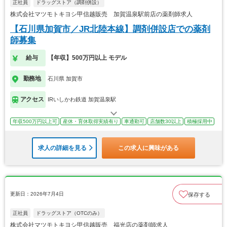
正社員
ドラッグストア（調剤併設）
株式会社マツモトキヨシ甲信越販売 加賀温泉駅前店の薬剤師求人
【石川県加賀市／JR北陸本線】調剤併設店での薬剤
師募集
給与
【年収】500万円以上 モデル
勤務地
石川県 加賀市
アクセス
IRいしかわ鉄道 加賀温泉駅
年収500万円以上可
産休・育休取得実績有り
車通勤可
店舗数30以上
積極採用中
求人の詳細を見る
この求人に興味がある
更新日：2026年7月4日
保存する
正社員
ドラッグストア（OTCのみ）
株式会社マツモトキヨシ甲信越販売 福光店の薬剤師求人