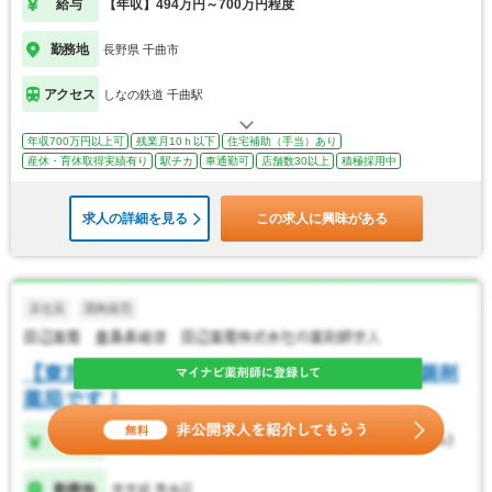
給与
【年収】494万円～700万円程度
勤務地
長野県 千曲市
アクセス
しなの鉄道 千曲駅
年収700万円以上可
残業月10ｈ以下
住宅補助（手当）あり
産休・育休取得実績有り
駅チカ
車通勤可
店舗数30以上
積極採用中
求人の詳細を見る
この求人に興味がある