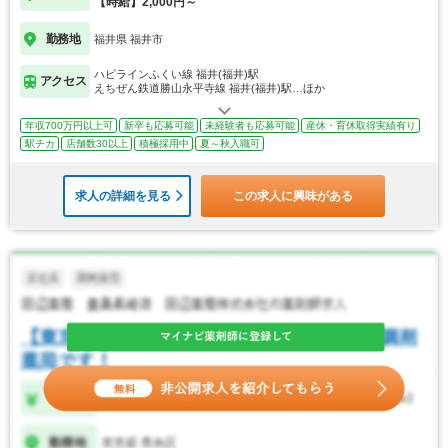
【時給】2,000円～
勤務地
福井県 福井市
ハピラインふくい線 福井(福井)駅
アクセス
えちぜん鉄道勝山永平寺線 福井(福井)駅…ほか
年収700万円以上可
新卒も応募可能
未経験者も応募可能
産休・育休取得実績有り
駅チカ
店舗数30以上
積極採用中
夏～秋入職可
求人の詳細を見る
この求人に興味がある