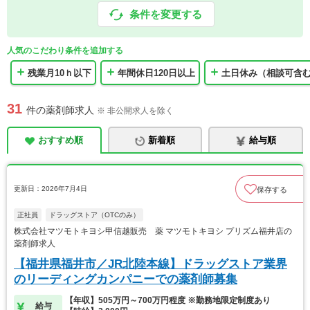
条件を変更する
人気のこだわり条件を追加する
残業月10ｈ以下
年間休日120日以上
土日休み（相談可含
31
件の薬剤師求人
※ 非公開求人を除く
おすすめ順
新着順
給与順
更新日：2026年7月4日
保存する
正社員
ドラッグストア（OTCのみ）
株式会社マツモトキヨシ甲信越販売 薬 マツモトキヨシ プリズム福井店の
薬剤師求人
【福井県福井市／JR北陸本線】ドラッグストア業界
のリーディングカンパニーでの薬剤師募集
【年収】505万円～700万円程度 ※勤務地限定制度あり
給与