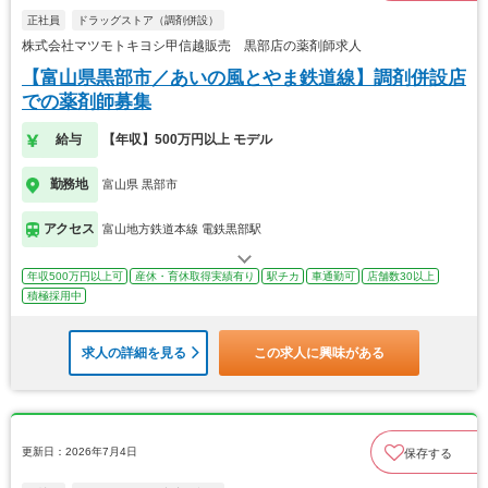
正社員
ドラッグストア（調剤併設）
株式会社マツモトキヨシ甲信越販売 黒部店の薬剤師求人
【富山県黒部市／あいの風とやま鉄道線】調剤併設店
での薬剤師募集
給与
【年収】500万円以上 モデル
勤務地
富山県 黒部市
アクセス
富山地方鉄道本線 電鉄黒部駅
年収500万円以上可
産休・育休取得実績有り
駅チカ
車通勤可
店舗数30以上
積極採用中
求人の詳細を見る
この求人に興味がある
更新日：2026年7月4日
保存する