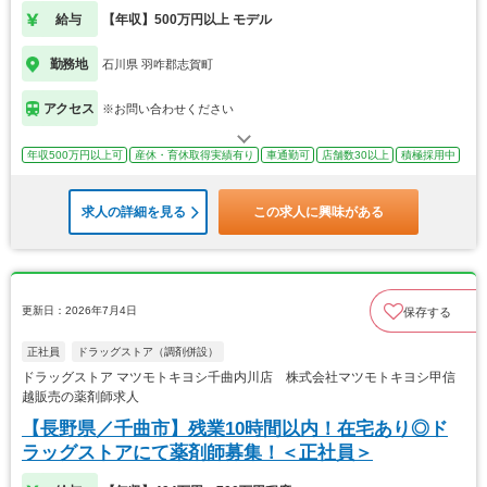
給与
【年収】500万円以上 モデル
勤務地
石川県 羽咋郡志賀町
アクセス
※お問い合わせください
年収500万円以上可
産休・育休取得実績有り
車通勤可
店舗数30以上
積極採用中
求人の詳細を見る
この求人に興味がある
更新日：2026年7月4日
保存する
正社員
ドラッグストア（調剤併設）
ドラッグストア マツモトキヨシ千曲内川店 株式会社マツモトキヨシ甲信
越販売の薬剤師求人
【長野県／千曲市】残業10時間以内！在宅あり◎ド
ラッグストアにて薬剤師募集！＜正社員＞