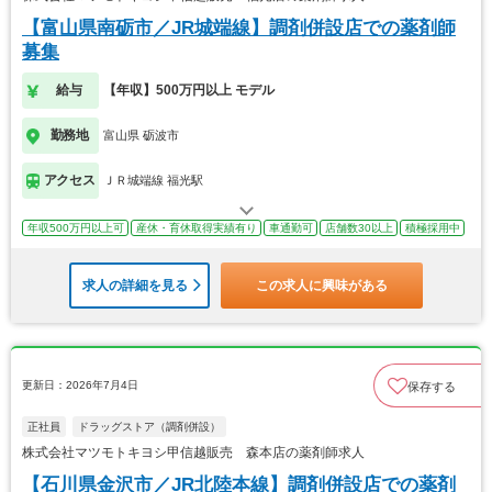
【富山県南砺市／JR城端線】調剤併設店での薬剤師
募集
給与
【年収】500万円以上 モデル
勤務地
富山県 砺波市
アクセス
ＪＲ城端線 福光駅
年収500万円以上可
産休・育休取得実績有り
車通勤可
店舗数30以上
積極採用中
求人の詳細を見る
この求人に興味がある
更新日：2026年7月4日
保存する
正社員
ドラッグストア（調剤併設）
株式会社マツモトキヨシ甲信越販売 森本店の薬剤師求人
【石川県金沢市／JR北陸本線】調剤併設店での薬剤