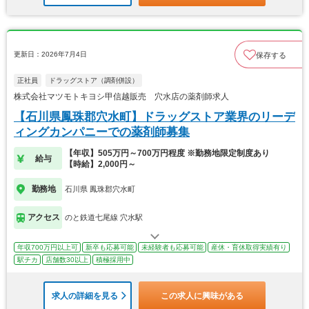
更新日：2026年7月4日
保存する
正社員
ドラッグストア（調剤併設）
株式会社マツモトキヨシ甲信越販売 穴水店の薬剤師求人
【石川県鳳珠郡穴水町】ドラッグストア業界のリーデ
ィングカンパニーでの薬剤師募集
【年収】505万円～700万円程度 ※勤務地限定制度あり
給与
【時給】2,000円～
勤務地
石川県 鳳珠郡穴水町
アクセス
のと鉄道七尾線 穴水駅
年収700万円以上可
新卒も応募可能
未経験者も応募可能
産休・育休取得実績有り
駅チカ
店舗数30以上
積極採用中
求人の詳細を見る
この求人に興味がある