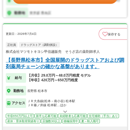
更新日：2026年7月4日
保存する
正社員
ドラッグストア（調剤併設）
株式会社マツモトキヨシ甲信越販売 そうざ店の薬剤師求人
【長野県松本市】全国展開のドラッグストアおよび調
剤薬局チェーンの確かな基盤があります。
【月収】29.0万円～48.0万円程度 モデル
給与
【年収】420万円～650万円程度
勤務地
長野県 松本市
ＪＲ大糸線(松本－南小谷) 松本駅
アクセス
ＪＲ篠ノ井線 松本駅…ほか
年収650万円以上可
新卒も応募可能
未経験者も応募可能
住宅補助（手当）あり
産休・育休取得実績有り
店舗数30以上
積極採用中
夏～秋入職可