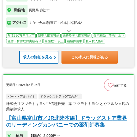
勤務地
長野県 諏訪市
アクセス
ＪＲ中央本線(東京－松本) 上諏訪駅
年収650万円以上可
新卒も応募可能
未経験者も応募可能
住宅補助（手当）あり
産休・育休取得実績有り
店舗数30以上
積極採用中
夏～秋入職可
求人の詳細を見る
この求人に興味がある
更新日：2026年5月26日
保存する
パート・アルバイト
ドラッグストア（OTCのみ）
株式会社マツモトキヨシ甲信越販売 薬 マツモトキヨシ とやマルシェ店の
薬剤師求人
【富山県富山市／JR北陸本線】ドラッグストア業界
のリーディングカンパニーでの薬剤師募集
給与
【時給】2,000円～