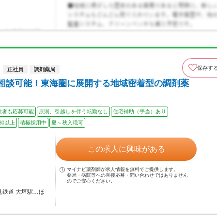
保存す
正社員
調剤薬局
も相談可能！東海圏に展開する地域密着型の調剤薬
験者も応募可能
原則、引越しを伴う転勤なし
住宅補助（手当）あり
30以上
積極採用中
夏～秋入職可
この求人に興味がある
マイナビ薬剤師が求人情報を無料でご提供します。
薬局・病院等への直接応募・問い合わせではありません
のでご安心ください。
見鉄道 大垣駅…ほ