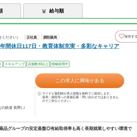
順
給与順
保存す
せください）
正社員
調剤薬局
年間休日117日・教育体制充実・多彩なキャリア
り
スキルアップ
店舗数30以上
積極採用中
この求人に興味がある
マイナビ薬剤師が求人情報を無料でご提供します。
薬局・病院等への直接応募・問い合わせではありません
のでご安心ください。
の鉄道 長野(Ｊ
富士薬品グループの安定基盤◎有給取得率も高く長期就業しやすい環境で