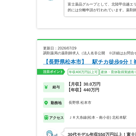
富士薬品グループとして、北陸甲信越エ
的には分離申請が行われています。薬剤
更新日：2026/07/29
調剤薬局の薬剤師求人（法人名非公開 ※詳細はお問合
【長野県松本市】 駅チカ徒歩9分！
注目ポイント
年収400万円以上可
産休・育休取得実績有
【月収】30.0万円
給与
【年収】440万円
長野県 松本市
勤務地
ＪＲ大糸線(松本－南小谷) 北松本駅
アクセス
30代モデル年収550万円以上！