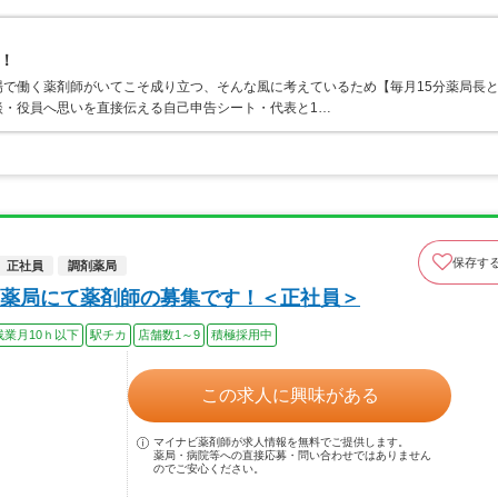
！
で働く薬剤師がいてこそ成り立つ、そんな風に考えているため【毎月15分薬局長
談・役員へ思いを直接伝える自己申告シート・代表と1…
保存す
正社員
調剤薬局
薬局にて薬剤師の募集です！＜正社員＞
残業月10ｈ以下
駅チカ
店舗数1～9
積極採用中
この求人に興味がある
マイナビ薬剤師が求人情報を無料でご提供します。
薬局・病院等への直接応募・問い合わせではありません
のでご安心ください。