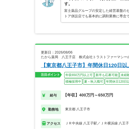
す。
富士薬品グループの安定した経営基盤の
トア併設店でも基本的に調剤業務に専念で
更新日：2026/08/06
たから薬局 八王子店 株式会社トラストファーマシー
【東京都八王子市】年間休日120日以
注目ポイント
年収650万円以上可
新卒も応募可能
未経
積極採用中
夏～秋入職可
年間休日120日
【年収】400万円～650万円
給与
東京都 八王子市
勤務地
ＪＲ中央線 八王子駅／ＪＲ横浜線 八王
アクセス