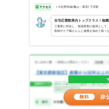
ＪＲ紀勢本線(亀山－新宮) 下庄駅
アクセス
在宅応需数県内トップクラス！無菌
三重県に特化し、地域密着の薬局として、
医師やケア職さんらと連携を深めて様々な