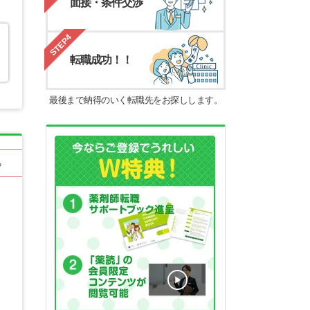
面接・条件交渉
STEP4
転職成功！！
最後まで納得のいく転職先をお探しします。
る