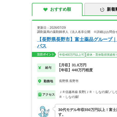
おすすめ順
新着
更新日：2026/07/29
調剤薬局の薬剤師求人（法人名非公開 ※詳細はお問合
【長野県長野市】富士薬品グループ｜
パス
注目ポイント
年収400万円以上可
産休・育休取得実績有
【月収】31.0万円
給与
【年収】440万円程度
長野県 長野市
勤務地
ＪＲ信越本線 長野(ＪＲ・しなの)駅／しな
アクセス
Ｒ・しなの)駅
30代モデル年収550万円以上！
す。