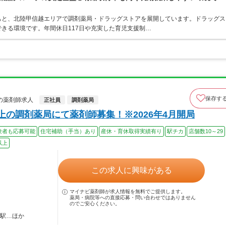
もと、北陸甲信越エリアで調剤薬局・ドラッグストアを展開しています。ドラッグス
きる環境です。年間休日117日や充実した育児支援制…
保存す
の薬剤師求人
正社員
調剤薬局
上の調剤薬局にて薬剤師募集！※2026年4月開局
験者も応募可能
住宅補助（手当）あり
産休・育休取得実績有り
駅チカ
店舗数10～29
以上
この求人に興味がある
マイナビ薬剤師が求人情報を無料でご提供します。
薬局・病院等への直接応募・問い合わせではありません
のでご安心ください。
子駅…ほか