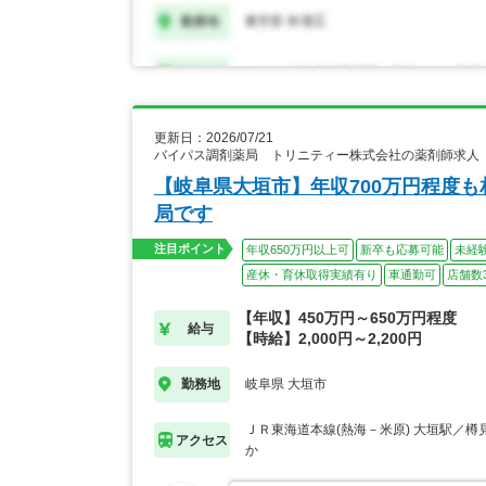
更新日：2026/07/21
バイパス調剤薬局 トリニティー株式会社の薬剤師求人
【岐阜県大垣市】年収700万円程度
局です
注目ポイント
年収650万円以上可
新卒も応募可能
未経
産休・育休取得実績有り
車通勤可
店舗数
【年収】450万円～650万円程度
給与
【時給】2,000円～2,200円
岐阜県 大垣市
勤務地
ＪＲ東海道本線(熱海－米原) 大垣駅／樽
アクセス
か