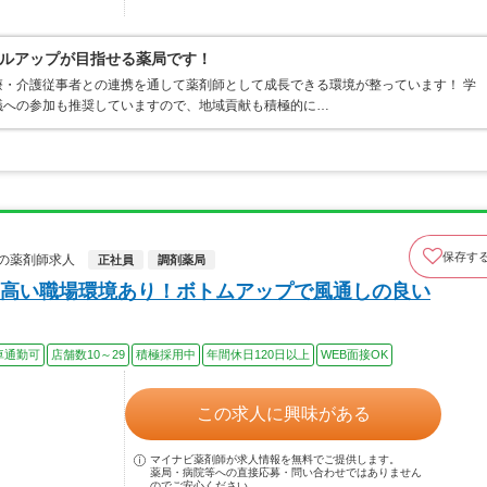
ルアップが目指せる薬局です！
・介護従事者との連携を通して薬剤師として成長できる環境が整っています！ 学
議への参加も推奨していますので、地域貢献も積極的に…
保存す
の薬剤師求人
正社員
調剤薬局
高い職場環境あり！ボトムアップで風通しの良い
車通勤可
店舗数10～29
積極採用中
年間休日120日以上
WEB面接OK
この求人に興味がある
マイナビ薬剤師が求人情報を無料でご提供します。
薬局・病院等への直接応募・問い合わせではありません
のでご安心ください。