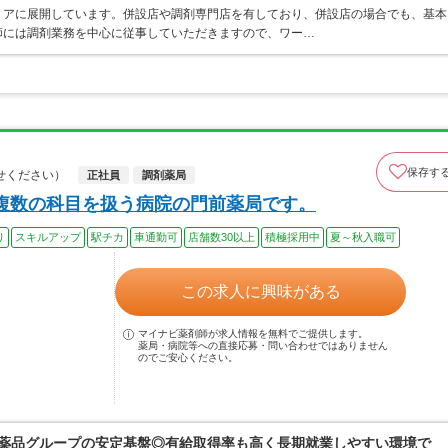
リアに展開しています。併設店や調剤専門店を有しており、併設店の場合でも、基本
師には調剤業務を中心に従事していただきますので、ワー…
保存す
せください）
正社員
調剤薬局
複数の科目を扱う病院の門前薬局です。
り
スキルアップ
駅チカ
車通勤可
店舗数30以上
積極採用中
夏～秋入職可
この求人に興味がある
マイナビ薬剤師が求人情報を無料でご提供します。
薬局・病院等への直接応募・問い合わせではありません
のでご安心ください。
富士薬品グループの安定基盤◎有給取得率も高く長期就業しやすい環境で