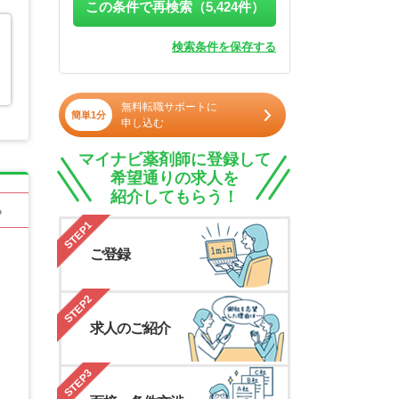
この条件で再検索（
5,424
件）
検索条件を保存する
と
無料転職サポートに
簡単1分
申し込む
マイナビ薬剤師に登録して
希望通りの求人を
紹介してもらう！
る
STEP1
ご登録
STEP2
求人のご紹介
STEP3