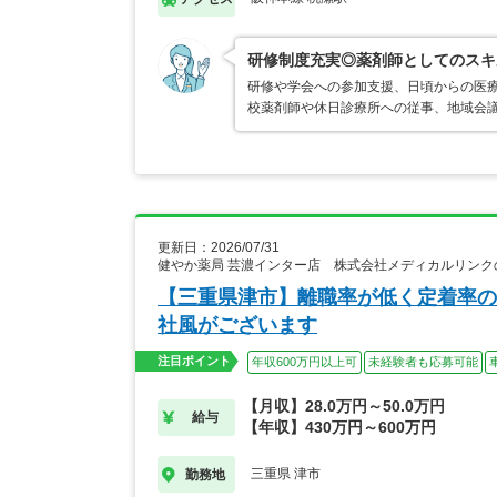
研修制度充実◎薬剤師としてのスキ
研修や学会への参加支援、日頃からの医療
校薬剤師や休日診療所への従事、地域会
更新日：2026/07/31
健やか薬局 芸濃インター店 株式会社メディカルリンク
【三重県津市】離職率が低く定着率の
社風がございます
注目ポイント
年収600万円以上可
未経験者も応募可能
【月収】28.0万円～50.0万円
給与
【年収】430万円～600万円
三重県 津市
勤務地