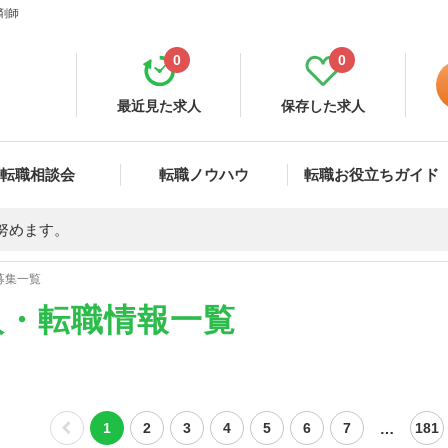
剤師
0
0
最近見た求人
保存した求人
転職相談会
転職ノウハウ
転職お役立ちガイド
努めます。
募集一覧
人・転職情報一覧
…
1
2
3
4
5
6
7
181