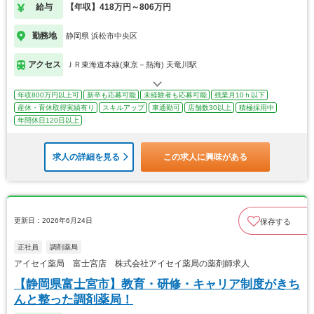
給与
【年収】418万円～806万円
勤務地
静岡県 浜松市中央区
アクセス
ＪＲ東海道本線(東京－熱海) 天竜川駅
年収800万円以上可
新卒も応募可能
未経験者も応募可能
残業月10ｈ以下
産休・育休取得実績有り
スキルアップ
車通勤可
店舗数30以上
積極採用中
年間休日120日以上
求人の詳細を見る
この求人に興味がある
更新日：2026年6月24日
保存する
正社員
調剤薬局
アイセイ薬局 富士宮店 株式会社アイセイ薬局の薬剤師求人
【静岡県富士宮市】教育・研修・キャリア制度がきち
んと整った調剤薬局！