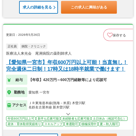
求人の詳細を見る
この求人に興味がある
更新日：2026年5月26日
保存する
正社員
病院・クリニック
医療法人来光会 尾洲病院の薬剤師求人
【愛知県一宮市】年収600万円以上可能！当直無し！
完全週休二日制！17時又は18時半就業で働けます！
給与
【年収】420万円～600万円経験等により応談可
勤務地
愛知県 一宮市
ＪＲ東海道本線(熱海－米原) 木曽川駅
アクセス
名鉄名古屋本線 新木曽川駅
年収600万円以上可
新卒も応募可能
未経験者も応募可能
土日休み（相談可含む）
産休・育休取得実績有り
スキルアップ
車通勤可
積極採用中
夏～秋入職可