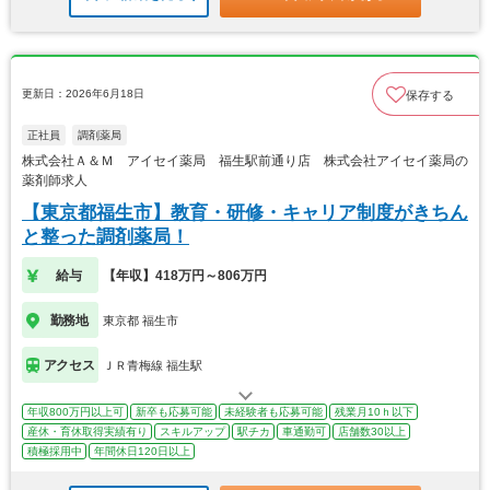
更新日：2026年6月18日
保存する
正社員
調剤薬局
株式会社Ａ＆Ｍ アイセイ薬局 福生駅前通り店 株式会社アイセイ薬局の
薬剤師求人
【東京都福生市】教育・研修・キャリア制度がきちん
と整った調剤薬局！
給与
【年収】418万円～806万円
勤務地
東京都 福生市
アクセス
ＪＲ青梅線 福生駅
年収800万円以上可
新卒も応募可能
未経験者も応募可能
残業月10ｈ以下
産休・育休取得実績有り
スキルアップ
駅チカ
車通勤可
店舗数30以上
積極採用中
年間休日120日以上