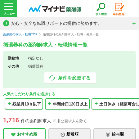
!
安心・安全な転職サポートの提供に努めます。
薬剤師の求人・転職TOP
循環器科の薬剤師求人・転職・募集一覧
循環器科の薬剤師求人・転職情報一覧
勤務地
指定なし
その他
循環器科
条件を変更する
人気のこだわり条件を追加する
残業月10ｈ以下
年間休日120日以上
土日休み（相談可含
1,716
件の薬剤師求人
※ 非公開求人を除く
おすすめ順
新着順
給与順