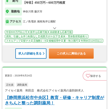
給与
【年収】450万円～600万円程度
勤務地
神奈川県 藤沢市
アクセス
江ノ島電鉄 湘南海岸公園駅
年収600万円以上可
新卒も応募可能
未経験者も応募可能
原則、引越しを伴う転勤なし
残業月10ｈ以下
産休・育休取得実績有り
スキルアップ
駅チカ
店舗数1～9
積極採用中
夏～秋入職可
年間休日120日以上
求人の詳細を見る
この求人に興味がある
更新日：2026年6月24日
保存する
正社員
調剤薬局
アイセイ薬局 和田店 株式会社アイセイ薬局の薬剤師求人
【静岡県浜松市中央区】教育・研修・キャリア制度が
きちんと整った調剤薬局！