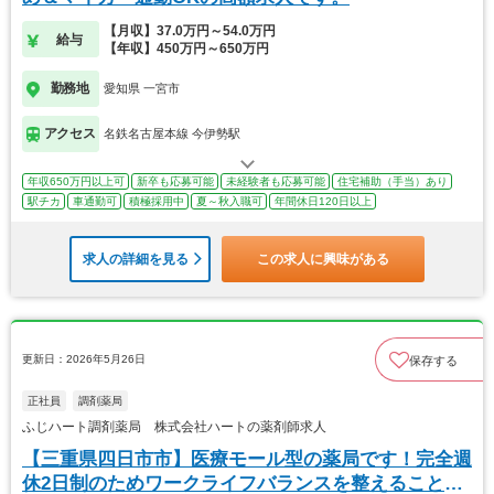
【月収】37.0万円～54.0万円
給与
【年収】450万円～650万円
勤務地
愛知県 一宮市
アクセス
名鉄名古屋本線 今伊勢駅
年収650万円以上可
新卒も応募可能
未経験者も応募可能
住宅補助（手当）あり
駅チカ
車通勤可
積極採用中
夏～秋入職可
年間休日120日以上
求人の詳細を見る
この求人に興味がある
更新日：2026年5月26日
保存する
正社員
調剤薬局
ふじハート調剤薬局 株式会社ハートの薬剤師求人
【三重県四日市市】医療モール型の薬局です！完全週
休2日制のためワークライフバランスを整えることが