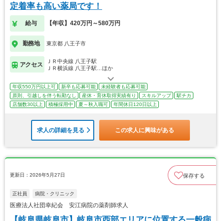
定着率も高い薬局です！
給与
【年収】420万円～580万円
勤務地
東京都 八王子市
ＪＲ中央線 八王子駅
アクセス
ＪＲ横浜線 八王子駅…ほか
年収550万円以上可
新卒も応募可能
未経験者も応募可能
原則、引越しを伴う転勤なし
産休・育休取得実績有り
スキルアップ
駅チカ
店舗数30以上
積極採用中
夏～秋入職可
年間休日120日以上
求人の詳細を見る
この求人に興味がある
更新日：2026年5月27日
保存する
正社員
病院・クリニック
医療法人社団幸紀会 安江病院の薬剤師求人
【岐阜県岐阜市】岐阜市西部エリアに位置する一般病