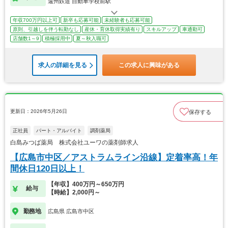
遠州鉄道 自動車学校前駅
年収700万円以上可
新卒も応募可能
未経験者も応募可能
原則、引越しを伴う転勤なし
産休・育休取得実績有り
スキルアップ
車通勤可
店舗数1～9
積極採用中
夏～秋入職可
求人の詳細を見る
この求人に興味がある
更新日：2026年5月26日
保存する
正社員
パート・アルバイト
調剤薬局
白島みつば薬局 株式会社ユーワの薬剤師求人
【広島市中区／アストラムライン沿線】定着率高！年
間休日120日以上！
【年収】400万円～650万円
給与
【時給】2,000円～
勤務地
広島県 広島市中区