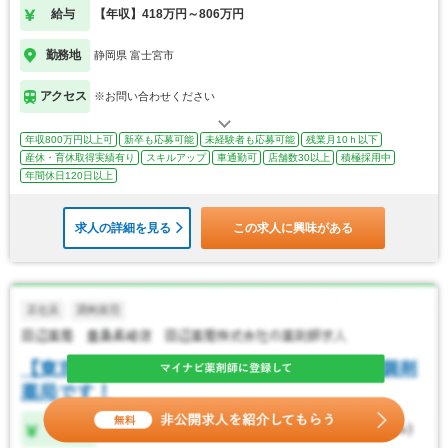
給与
【年収】418万円～806万円
勤務地
静岡県 富士宮市
アクセス
※お問い合わせください
年収800万円以上可
新卒も応募可能
未経験者も応募可能
残業月10ｈ以下
産休・育休取得実績有り
スキルアップ
車通勤可
店舗数30以上
積極採用中
年間休日120日以上
求人の詳細を見る
この求人に興味がある