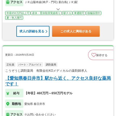
アクセス
ＪＲ山陽本線(神戸－門司) 新白島(ＪＲ)駅
年収650万円以上可
産休・育休取得実績有り
駅チカ
車通勤可
積極採用中
夏～秋入職可
求人の詳細を見る
この求人に興味がある
更新日：2026年5月26日
保存する
正社員
パート・アルバイト
調剤薬局
こうぞうじ調剤薬局 有限会社KOメディカルの薬剤師求人
【愛知県春日井市】駅から近く、アクセス良好な薬局
です！
給与
【年収】460万円～650万円モデル
勤務地
愛知県 春日井市
アクセス
※お問い合わせください