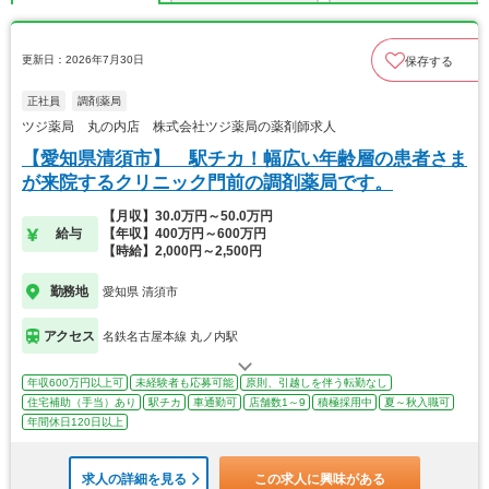
更新日：2026年7月30日
保存する
正社員
調剤薬局
ツジ薬局 丸の内店 株式会社ツジ薬局の薬剤師求人
【愛知県清須市】 駅チカ！幅広い年齢層の患者さま
が来院するクリニック門前の調剤薬局です。
【月収】30.0万円～50.0万円
給与
【年収】400万円～600万円
【時給】2,000円～2,500円
勤務地
愛知県 清須市
アクセス
名鉄名古屋本線 丸ノ内駅
年収600万円以上可
未経験者も応募可能
原則、引越しを伴う転勤なし
住宅補助（手当）あり
駅チカ
車通勤可
店舗数1～9
積極採用中
夏～秋入職可
年間休日120日以上
求人の詳細を見る
この求人に興味がある