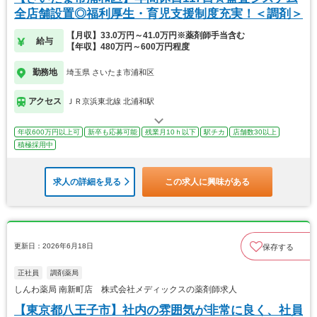
全店舗設置◎福利厚生・育児支援制度充実！＜調剤＞
【月収】33.0万円～41.0万円※薬剤師手当含む
給与
【年収】480万円～600万円程度
勤務地
埼玉県 さいたま市浦和区
アクセス
ＪＲ京浜東北線 北浦和駅
年収600万円以上可
新卒も応募可能
残業月10ｈ以下
駅チカ
店舗数30以上
積極採用中
求人の詳細を見る
この求人に興味がある
更新日：2026年6月18日
保存する
正社員
調剤薬局
しんわ薬局 南新町店 株式会社メディックスの薬剤師求人
【東京都八王子市】社内の雰囲気が非常に良く、社員