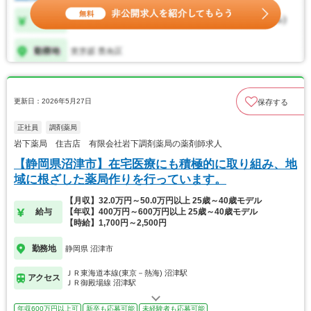
更新日：2026年5月27日
保存する
正社員
調剤薬局
岩下薬局 住吉店 有限会社岩下調剤薬局の薬剤師求人
【静岡県沼津市】在宅医療にも積極的に取り組み、地
域に根ざした薬局作りを行っています。
【月収】32.0万円～50.0万円以上 25歳～40歳モデル
給与
【年収】400万円～600万円以上 25歳～40歳モデル
【時給】1,700円～2,500円
勤務地
静岡県 沼津市
ＪＲ東海道本線(東京－熱海) 沼津駅
アクセス
ＪＲ御殿場線 沼津駅
年収600万円以上可
新卒も応募可能
未経験者も応募可能