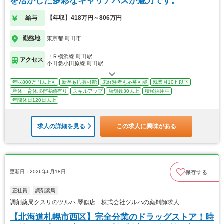
を活かした多彩なキャリアパスが魅力です。
給与
【年収】418万円～806万円
勤務地
東京都 町田市
ＪＲ横浜線 町田駅
アクセス
小田急小田原線 町田駅
年収800万円以上可
新卒も応募可能
未経験者も応募可能
残業月10ｈ以下
産休・育休取得実績有り
スキルアップ
店舗数30以上
積極採用中
年間休日120日以上
求人の詳細を見る
この求人に興味がある
更新日：2026年6月18日
保存する
正社員
調剤薬局
調剤薬局クスリのツルハ 琴似店 株式会社ツルハの薬剤師求人
【北海道札幌市西区】完全分業のドラッグストア！時