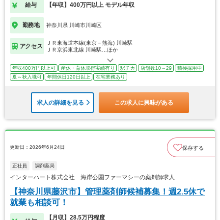
給与
【年収】400万円以上 モデル年収
勤務地
神奈川県 川崎市川崎区
ＪＲ東海道本線(東京－熱海) 川崎駅
アクセス
ＪＲ京浜東北線 川崎駅…ほか
年収400万円以上可
産休・育休取得実績有り
駅チカ
店舗数10～29
積極採用中
夏～秋入職可
年間休日120日以上
在宅業務あり
求人の詳細を見る
この求人に興味がある
更新日：2026年6月24日
保存する
正社員
調剤薬局
インターハート株式会社 海岸公園ファーマシーの薬剤師求人
【神奈川県藤沢市】管理薬剤師候補募集！週2.5休で
就業も相談可！
【月収】28.5万円程度