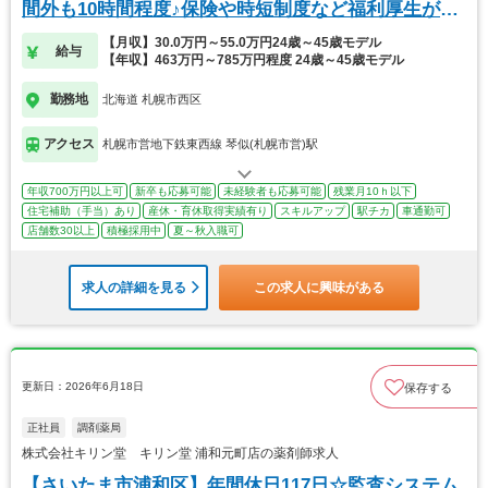
間外も10時間程度♪保険や時短制度など福利厚生が充
実
【月収】30.0万円～55.0万円24歳～45歳モデル
給与
【年収】463万円～785万円程度 24歳～45歳モデル
勤務地
北海道 札幌市西区
アクセス
札幌市営地下鉄東西線 琴似(札幌市営)駅
年収700万円以上可
新卒も応募可能
未経験者も応募可能
残業月10ｈ以下
住宅補助（手当）あり
産休・育休取得実績有り
スキルアップ
駅チカ
車通勤可
店舗数30以上
積極採用中
夏～秋入職可
求人の詳細を見る
この求人に興味がある
更新日：2026年6月18日
保存する
正社員
調剤薬局
株式会社キリン堂 キリン堂 浦和元町店の薬剤師求人
【さいたま市浦和区】年間休日117日☆監査システム