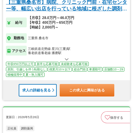
【三重県桑名市】病院、クリニック門前・在宅センタ
ー等、幅広い出店を行っている地域に根ざした調剤薬
局
【月収】28.0万円～46.0万円
給与
【年収】400万円～650万円
【時給】2,000円～
勤務地
三重県 桑名市
三岐鉄道北勢線 星川(三重)駅
アクセス
養老鉄道養老線 播磨駅
年収650万円以上可
新卒も応募可能
未経験者も応募可能
原則、引越しを伴う転勤なし
残業月10ｈ以下
総合門前
車通勤可
店舗数10～29
積極採用中
夏～秋入職可
求人の詳細を見る
この求人に興味がある
更新日：2026年5月26日
保存する
正社員
調剤薬局