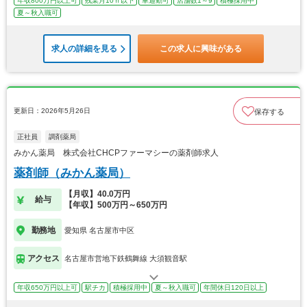
年収800万円以上可
残業月10ｈ以下
車通勤可
店舗数1～9
積極採用中
夏～秋入職可
求人の詳細を見る
この求人に興味がある
更新日：2026年5月26日
保存する
正社員
調剤薬局
みかん薬局 株式会社CHCPファーマシーの薬剤師求人
薬剤師（みかん薬局）
【月収】40.0万円
給与
【年収】500万円～650万円
勤務地
愛知県 名古屋市中区
アクセス
名古屋市営地下鉄鶴舞線 大須観音駅
年収650万円以上可
駅チカ
積極採用中
夏～秋入職可
年間休日120日以上