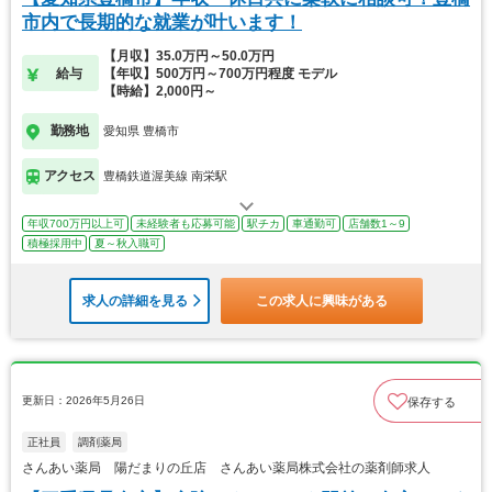
市内で長期的な就業が叶います！
【月収】35.0万円～50.0万円
給与
【年収】500万円～700万円程度 モデル
【時給】2,000円～
勤務地
愛知県 豊橋市
アクセス
豊橋鉄道渥美線 南栄駅
年収700万円以上可
未経験者も応募可能
駅チカ
車通勤可
店舗数1～9
積極採用中
夏～秋入職可
求人の詳細を見る
この求人に興味がある
更新日：2026年5月26日
保存する
正社員
調剤薬局
さんあい薬局 陽だまりの丘店 さんあい薬局株式会社の薬剤師求人