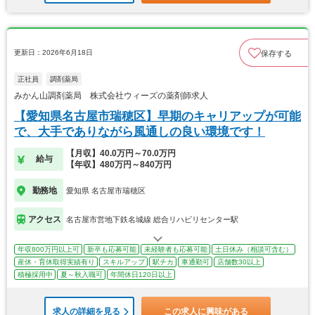
更新日：2026年6月18日
保存する
正社員
調剤薬局
みかん山調剤薬局 株式会社ウィーズの薬剤師求人
【愛知県名古屋市瑞穂区】早期のキャリアップが可能
で、大手でありながら風通しの良い環境です！
【月収】40.0万円～70.0万円
給与
【年収】480万円～840万円
勤務地
愛知県 名古屋市瑞穂区
アクセス
名古屋市営地下鉄名城線 総合リハビリセンター駅
年収800万円以上可
新卒も応募可能
未経験者も応募可能
土日休み（相談可含む）
産休・育休取得実績有り
スキルアップ
駅チカ
車通勤可
店舗数30以上
積極採用中
夏～秋入職可
年間休日120日以上
求人の詳細を見る
この求人に興味がある