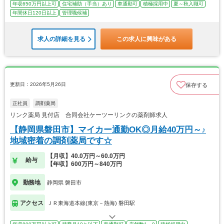
年収650万円以上可
住宅補助（手当）あり
車通勤可
積極採用中
夏～秋入職可
年間休日120日以上
管理職候補
求人の詳細を見る
この求人に興味がある
更新日：2026年5月26日
保存する
正社員
調剤薬局
リンク薬局 見付店 合同会社ケーツーリンクの薬剤師求人
【静岡県磐田市】マイカー通勤OK◎月給40万円～♪
地域密着の調剤薬局です☆
【月収】40.0万円～60.0万円
給与
【年収】600万円～840万円
勤務地
静岡県 磐田市
アクセス
ＪＲ東海道本線(東京－熱海) 磐田駅