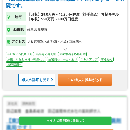
院です。
【月収】29.0万円～41.3万円程度（諸手当込） 常勤モデル
給与
【年収】550万円～600万円程度
勤務地
岐阜県 岐阜市
アクセス
ＪＲ東海道本線(熱海－米原) 西岐阜駅
年収600万円以上可
新卒も応募可能
未経験者も応募可能
原則、引越しを伴う転勤なし
住宅補助（手当）あり
スキルアップ
車通勤可
積極採用中
求人の詳細を見る
この求人に興味がある