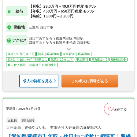
可能
【月収】28.0万円～40.0万円程度 モデル
給与
【年収】450万円～650万円程度 モデル
【時給】1,800円～2,200円
勤務地
三重県 四日市市
四日市あすなろう鉄道内部線 内部駅
アクセス
四日市あすなろう鉄道八王子線 西日野駅
年収650万円以上可
新卒も応募可能
未経験者も応募可能
原則、引越しを伴う転勤なし
残業月10ｈ以下
車通勤可
店舗数1～9
積極採用中
夏～秋入職可
年間休日120日以上
求人の詳細を見る
この求人に興味がある
更新日：2026年5月26日
保存する
正社員
調剤薬局
大井薬局 豊橋やよい店 有限会社大井薬局の薬剤師求人
【愛知県豊橋市】年収・休日共に柔軟に相談可！豊橋