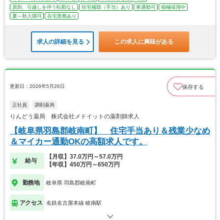
原則、引越しを伴う転勤なし
住宅補助（手当）あり
車通勤可
積極採用中
夏～秋入職可
在宅業務あり
求人の詳細を見る
この求人に興味がある
更新日：2026年5月26日
保存する
正社員
調剤薬局
りんどう薬局 株式会社メドイットの薬剤師求人
【岐阜県羽島郡岐南町】 住宅手当あり＆残業少なめ
＆マイカー通勤OKの高額求人です。
【月収】37.0万円～57.0万円
給与
【年収】450万円～650万円
勤務地
岐阜県 羽島郡岐南町
アクセス
名鉄名古屋本線 岐南駅