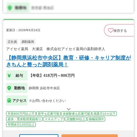
更新日：2026年6月24日
保存する
正社員
調剤薬局
アイセイ薬局 大瀬店 株式会社アイセイ薬局の薬剤師求人
【静岡県浜松市中央区】教育・研修・キャリア制度が
きちんと整った調剤薬局！
給与
【年収】418万円～806万円
勤務地
静岡県 浜松市中央区
アクセス
※お問い合わせください
年収800万円以上可
新卒も応募可能
未経験者も応募可能
残業月10ｈ以下
産休・育休取得実績有り
スキルアップ
店舗数30以上
積極採用中
年間休日120日以上