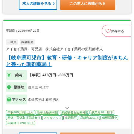
求人の詳細を見る
この求人に興味がある
更新日：2026年6月22日
保存する
正社員
調剤薬局
アイセイ薬局 可児店 株式会社アイセイ薬局の薬剤師求人
【岐阜県可児市】教育・研修・キャリア制度がきちん
と整った調剤薬局！
給与
【年収】418万円～806万円
勤務地
岐阜県 可児市
アクセス
名鉄広見線 新可児駅
年収800万円以上可
新卒も応募可能
未経験者も応募可能
残業月10ｈ以下
産休・育休取得実績有り
スキルアップ
車通勤可
店舗数30以上
積極採用中
年間休日120日以上