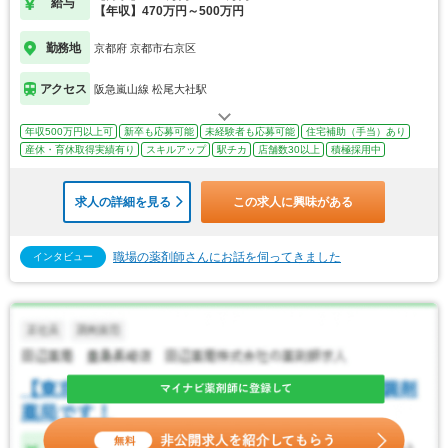
給与
【年収】470万円～500万円
勤務地
京都府 京都市右京区
アクセス
阪急嵐山線 松尾大社駅
年収500万円以上可
新卒も応募可能
未経験者も応募可能
住宅補助（手当）あり
産休・育休取得実績有り
スキルアップ
駅チカ
店舗数30以上
積極採用中
求人の詳細を見る
この求人に興味がある
職場の薬剤師さんにお話を伺ってきました
インタビュー