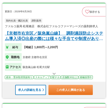
更新日：2026年6月29日
保存する
契約社員・嘱託社員
調剤薬局
ファルコ薬局 松尾橋店 株式会社ファルコファーマシーズの薬剤師求人
【京都市右京区／阪急嵐山線】 調剤過誤防止システ
ム導入済◎出産の際には様々な手当てや制度がありま
す
給与
【時給】1,800円～2,200円
勤務地
京都府 京都市右京区
アクセス
阪急嵐山線 松尾大社駅
産休・育休取得実績有り
スキルアップ
駅チカ
店舗数30以上
積極採用中
求人の詳細を見る
この求人に興味がある