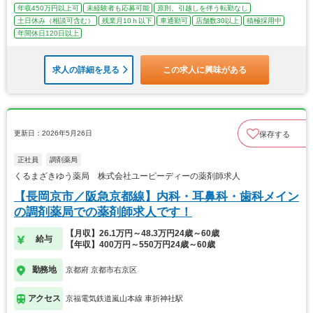
年収450万円以上可
未経験者も応募可能
原則、引越しを伴う転勤なし
土日休み（相談可含む）
残業月10ｈ以下
車通勤可
店舗数30以上
積極採用中
年間休日120日以上
求人の詳細を見る
この求人に興味がある
更新日：2026年5月26日
保存する
正社員
調剤薬局
くるまざきゆう薬局 株式会社ユーピーディーの薬剤師求人
【長岡京市／阪急京都線】内科・耳鼻科・歯科メイン
の調剤薬局での薬剤師求人です！
【月収】26.1万円～48.3万円24歳～60歳
給与
【年収】400万円～550万円24歳～60歳
勤務地
京都府 京都市右京区
アクセス
京福電気鉄道嵐山本線 車折神社駅