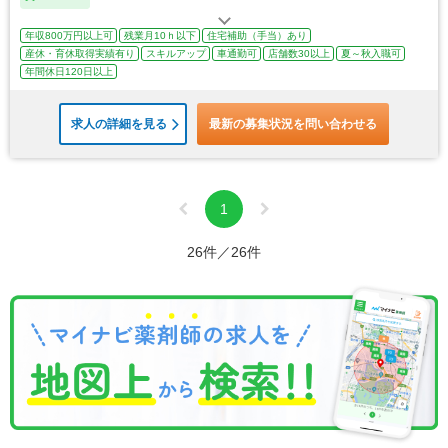
年収800万円以上可
残業月10ｈ以下
住宅補助（手当）あり
産休・育休取得実績有り
スキルアップ
車通勤可
店舗数30以上
夏～秋入職可
年間休日120日以上
求人の詳細を見る
最新の募集状況を問い合わせる
1
26件／26件