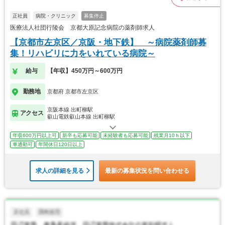
正社員
病院・クリニック
募集停止
医療法人社団行陵会 京都大原記念病院の薬剤師求人
【京都市左京区／京阪・地下鉄】 ～病院薬剤師募
集！リハビリに力をいれている病院～
給与
【年収】450万円～600万円
勤務地
京都府 京都市左京区
京阪本線 出町柳駅
アクセス
叡山電鉄叡山本線 出町柳駅
年収600万円以上可
新卒も応募可能
未経験者も応募可能
残業月10ｈ以下
車通勤可
年間休日120日以上
求人の詳細を見る
最新の募集状況を問い合わせる