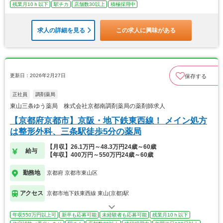
残業月10ｈ以下
駅チカ
店舗数30以上
積極採用中
求人の詳細を見る
この求人に興味がある
更新日：2026年2月27日
保存する
正社員
調剤薬局
東山三条ゆう薬局 株式会社京都南調剤薬局の薬剤師求人
【京都府京都市】京阪・地下鉄東西線！ メイン処方
は整形外科、三条駅徒歩5分の薬局
【月収】26.1万円～48.3万円24歳～60歳
給与
【年収】400万円～550万円24歳～60歳
勤務地
京都府 京都市東山区
アクセス
京都市地下鉄東西線 東山(京都)駅
年収550万円以上可
新卒も応募可能
未経験者も応募可能
残業月10ｈ以下