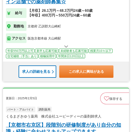
イン店舗での薬剤師募集☆
【月収】26.1万円～48.3万円24歳～60歳
給与
【年収】400万円～550万円24歳～60歳
勤務地
京都府 乙訓郡大山崎町
アクセス
阪急京都本線 大山崎駅
年収550万円以上可
新卒も応募可能
未経験者も応募可能
残業月10ｈ以下
住宅補助（手当）あり
積極採用中
年間休日120日以上
求人の詳細を見る
この求人に興味がある
更新日：2025年2月5日
保存する
パート・アルバイト
調剤薬局
くるまざきゆう薬局 株式会社ユーピーディーの薬剤師求人
【京都市右京区】段階別の研修制度があり自分の知
識・経験に合わせスキルアップできます。