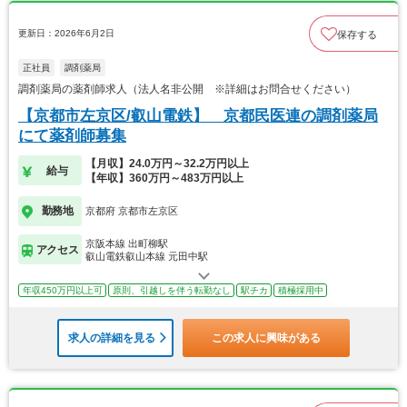
更新日：2026年6月2日
保存する
正社員
調剤薬局
調剤薬局の薬剤師求人（法人名非公開 ※詳細はお問合せください）
【京都市左京区/叡山電鉄】 京都民医連の調剤薬局
にて薬剤師募集
【月収】24.0万円～32.2万円以上
給与
【年収】360万円～483万円以上
勤務地
京都府 京都市左京区
京阪本線 出町柳駅
アクセス
叡山電鉄叡山本線 元田中駅
年収450万円以上可
原則、引越しを伴う転勤なし
駅チカ
積極採用中
求人の詳細を見る
この求人に興味がある