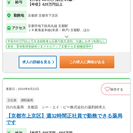
給与
【年収】420万円以上
勤務地
京都府 京都市下京区
京都市地下鉄烏丸線 京都駅
アクセス
ＪＲ東海道本線(米原－神戸) 京都駅…ほか
年収400万円以上可
未経験者も応募可能
原則、引越しを伴う転勤なし
産休・育休取得実績有り
スキルアップ
駅チカ
積極採用中
求人の詳細を見る
この求人に興味がある
更新日：2024年8月22日
保存する
正社員
調剤薬局
日の出薬局 京都店 シー・エイ・ピー株式会社の薬剤師求人
【京都市上京区】週32時間正社員で勤務できる薬局
です
給与
【年収】400万円～650万円