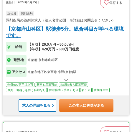
更新日：2024年5月15日
保存する
正社員
調剤薬局
調剤薬局の薬剤師求人（法人名非公開 ※詳細はお問合せください）
【京都府山科区】駅徒歩5分。総合科目が学べる環境
です。
【月収】26.0万円～50.0万円
給与
【年収】420万円～600万円程度
勤務地
京都府 京都市山科区
アクセス
京都市地下鉄東西線 小野(京都)駅
年収600万円以上可
新卒も応募可能
未経験者も応募可能
原則、引越しを伴う転勤なし
住宅補助（手当）あり
駅チカ
積極採用中
求人の詳細を見る
この求人に興味がある