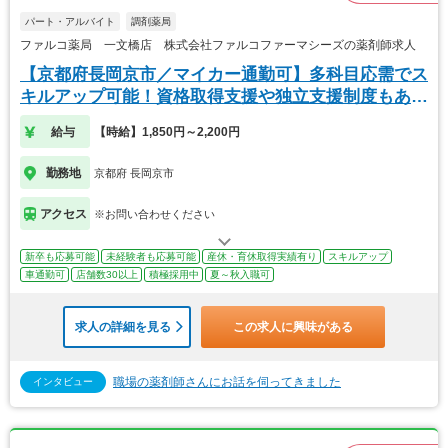
パート・アルバイト
調剤薬局
ファルコ薬局 一文橋店 株式会社ファルコファーマシーズの薬剤師求人
【京都府長岡京市／マイカー通勤可】多科目応需でス
キルアップ可能！資格取得支援や独立支援制度もあり
ます
給与
【時給】1,850円～2,200円
勤務地
京都府 長岡京市
アクセス
※お問い合わせください
新卒も応募可能
未経験者も応募可能
産休・育休取得実績有り
スキルアップ
車通勤可
店舗数30以上
積極採用中
夏～秋入職可
求人の詳細を見る
この求人に興味がある
職場の薬剤師さんにお話を伺ってきました
インタビュー