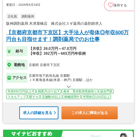
更新日：2026年6月18日
保存する
正社員
調剤薬局
阪神調剤薬局 木津屋橋店 株式会社スギ薬局の薬剤師求人
【京都府京都市下京区】大手法人が母体◎年収600万
円台も目指せます！調剤薬局でのお仕事
【月収】26.0万円～47.0万円
給与
【年収】392万円～665万円年収例
勤務地
京都府 京都市下京区
京都市地下鉄烏丸線 京都駅
アクセス
ＪＲ東海道本線(米原－神戸) 京都駅…ほか
年収650万円以上可
残業月10ｈ以下
産休・育休取得実績有り
総合門前
スキルアップ
駅チカ
店舗数30以上
積極採用中
年間休日120日以上
求人の詳細を見る
この求人に興味がある