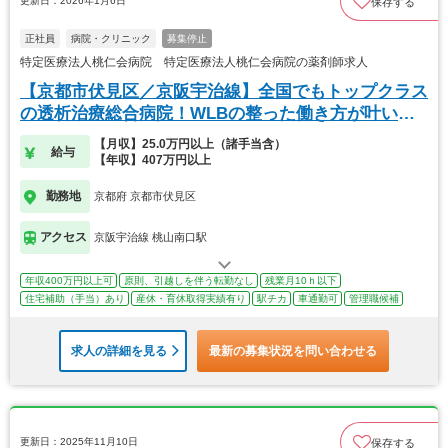
更新日：2026年1月6日
保存する
正社員
病院・クリニック
募集停止
特定医療法人桃仁会病院 特定医療法人桃仁会病院の薬剤師求人
【京都市伏見区／京阪宇治線】全国でもトップクラス
の透析治療総合病院！WLBの整った働き方が叶いま
す！
【月収】25.0万円以上（諸手当含）
給与
【年収】407万円以上
勤務地
京都府 京都市伏見区
アクセス
京阪宇治線 桃山南口駅
年収400万円以上可
原則、引越しを伴う転勤なし
残業月10ｈ以下
住宅補助（手当）あり
産休・育休取得実績有り
駅チカ
車通勤可
管理職候補
求人の詳細を見る
最新の募集状況を問い合わせる
更新日：2025年11月10日
保存する