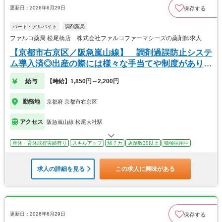
更新日：2026年6月29日
保存する
パート・アルバイト
調剤薬局
ファルコ薬局 松尾橋店 株式会社ファルコファーマシーズの薬剤師求人
【京都市右京区／阪急嵐山線】 調剤過誤防止システ
ム導入済◎出産の際には様々な手当てや制度がありま
す
給与
【時給】1,850円～2,200円
勤務地
京都府 京都市右京区
アクセス
阪急嵐山線 松尾大社駅
産休・育休取得実績有り
スキルアップ
駅チカ
店舗数30以上
積極採用中
求人の詳細を見る
この求人に興味がある
更新日：2026年6月29日
保存する