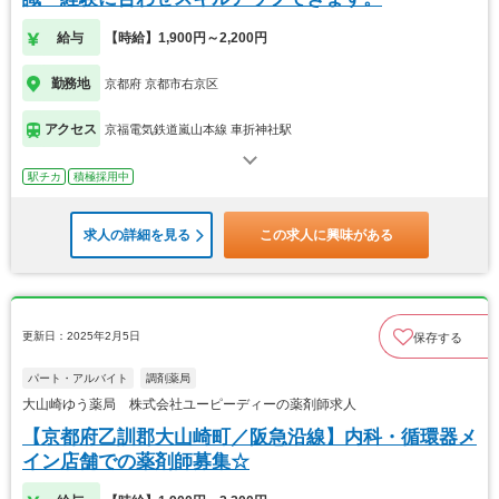
給与
【時給】1,900円～2,200円
勤務地
京都府 京都市右京区
アクセス
京福電気鉄道嵐山本線 車折神社駅
駅チカ
積極採用中
求人の詳細を見る
この求人に興味がある
更新日：2025年2月5日
保存する
パート・アルバイト
調剤薬局
大山崎ゆう薬局 株式会社ユーピーディーの薬剤師求人
【京都府乙訓郡大山崎町／阪急沿線】内科・循環器メ
イン店舗での薬剤師募集☆