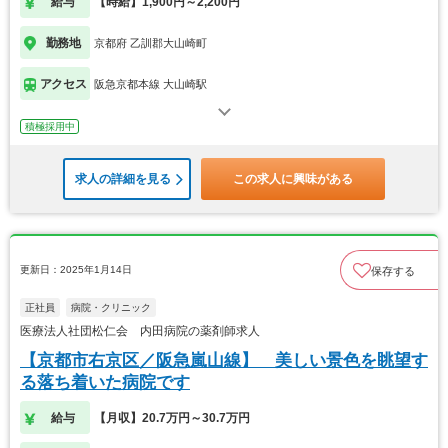
給与
【時給】1,900円～2,200円
勤務地
京都府 乙訓郡大山崎町
アクセス
阪急京都本線 大山崎駅
積極採用中
求人の詳細を見る
この求人に興味がある
更新日：2025年1月14日
保存する
正社員
病院・クリニック
医療法人社団松仁会 内田病院の薬剤師求人
【京都市右京区／阪急嵐山線】 美しい景色を眺望す
る落ち着いた病院です
給与
【月収】20.7万円～30.7万円