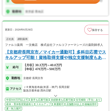
更新日：2026年6月29日
保存する
正社員
調剤薬局
ファルコ薬局 一文橋店 株式会社ファルコファーマシーズの薬剤師求人
【京都府長岡京市／マイカー通勤可】多科目応需でス
キルアップ可能！資格取得支援や独立支援制度もあり
ます
【月収】30.3万円～40.0万円
給与
【年収】470万円～500万円
勤務地
京都府 長岡京市
ＪＲ東海道本線(米原－神戸) 長岡京駅
アクセス
阪急京都本線 西向日駅
年収500万円以上可
新卒も応募可能
未経験者も応募可能
住宅補助（手当）あり
産休・育休取得実績有り
スキルアップ
車通勤可
店舗数30以上
積極採用中
夏～秋入職可