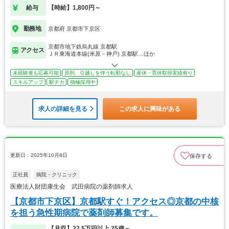
給与
【時給】1,800円～
勤務地
京都府 京都市下京区
京都市地下鉄烏丸線 京都駅
アクセス
ＪＲ東海道本線(米原－神戸) 京都駅…ほか
未経験者も応募可能
原則、引越しを伴う転勤なし
産休・育休取得実績有り
スキルアップ
駅チカ
積極採用中
求人の詳細を見る
この求人に興味がある
更新日：2025年10月8日
保存する
正社員
病院・クリニック
医療法人財団康生会 武田病院の薬剤師求人
【京都市下京区】京都駅すぐ！アクセス◎京都の中核
を担う急性期病院で薬剤師募集です。
【月収】22.5万円以上 25歳～