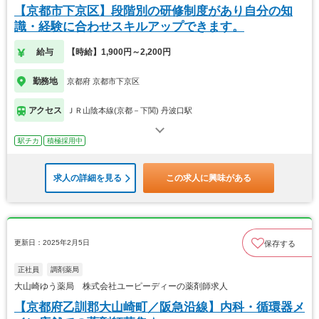
【京都市下京区】段階別の研修制度があり自分の知
識・経験に合わせスキルアップできます。
給与
【時給】1,900円～2,200円
勤務地
京都府 京都市下京区
アクセス
ＪＲ山陰本線(京都－下関) 丹波口駅
駅チカ
積極採用中
求人の詳細を見る
この求人に興味がある
更新日：2025年2月5日
保存する
正社員
調剤薬局
大山崎ゆう薬局 株式会社ユーピーディーの薬剤師求人
【京都府乙訓郡大山崎町／阪急沿線】内科・循環器メ