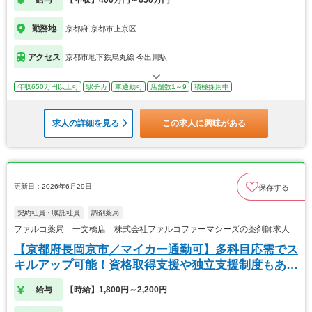
勤務地
京都府 京都市上京区
アクセス
京都市地下鉄烏丸線 今出川駅
年収650万円以上可
駅チカ
車通勤可
店舗数1～9
積極採用中
求人の詳細を見る
この求人に興味がある
更新日：2026年6月29日
保存する
契約社員・嘱託社員
調剤薬局
ファルコ薬局 一文橋店 株式会社ファルコファーマシーズの薬剤師求人
【京都府長岡京市／マイカー通勤可】多科目応需でス
キルアップ可能！資格取得支援や独立支援制度もあり
ます
給与
【時給】1,800円～2,200円