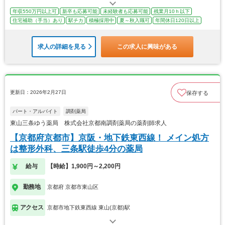
年収550万円以上可
新卒も応募可能
未経験者も応募可能
残業月10ｈ以下
住宅補助（手当）あり
駅チカ
積極採用中
夏～秋入職可
年間休日120日以上
求人の詳細を見る
この求人に興味がある
更新日：2026年2月27日
保存する
パート・アルバイト
調剤薬局
東山三条ゆう薬局 株式会社京都南調剤薬局の薬剤師求人
【京都府京都市】京阪・地下鉄東西線！ メイン処方
は整形外科、三条駅徒歩4分の薬局
給与
【時給】1,900円～2,200円
勤務地
京都府 京都市東山区
アクセス
京都市地下鉄東西線 東山(京都)駅