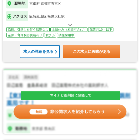
勤務地
京都府 京都市右京区
アクセス
阪急嵐山線 松尾大社駅
原則、引越しを伴う転勤なし
土日休み（相談可含む）
残業月10ｈ以下
産休・育休取得実績有り
駅チカ
積極採用中
求人の詳細を見る
この求人に興味がある