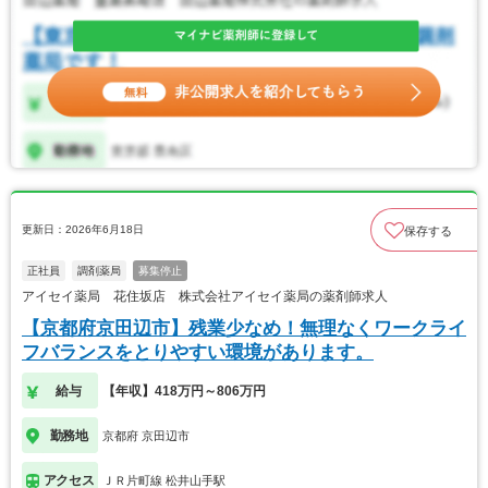
更新日：2026年6月18日
保存する
正社員
調剤薬局
募集停止
アイセイ薬局 花住坂店 株式会社アイセイ薬局の薬剤師求人
【京都府京田辺市】残業少なめ！無理なくワークライ
フバランスをとりやすい環境があります。
給与
【年収】418万円～806万円
勤務地
京都府 京田辺市
アクセス
ＪＲ片町線 松井山手駅