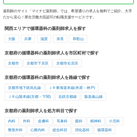
薬剤師のサイト「マイナビ薬剤師」では、希望通りの求人を無料でご紹介。大手
だから安心！厚生労働大臣認可の転職支援サービスです。
関西エリアで循環器科の薬剤師求人を探す
大阪
兵庫
滋賀
奈良
和歌山
京都府の循環器科の薬剤師求人を市区町村で探す
京都市
京都市下京区
京都市右京区
京都府の循環器科の薬剤師求人を路線で探す
京都市地下鉄烏丸線
ＪＲ東海道本線(米原－神戸)
ＪＲ山陰本線(京都－下関)
近鉄京都線
阪急嵐山線
京都府の薬剤師求人を処方科目で探す
内科
外科
皮膚科
耳鼻科
眼科
精神科
小児科
整形外科
心療内科
総合科目
消化器科
循環器科