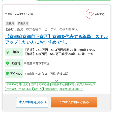
更新日：2026年4月24日
保存する
正社員
調剤薬局
七条ゆう薬局 株式会社ユーピーディーの薬剤師求人
【京都府京都市下京区】京都を代表する薬局！スキル
アップしたい方におすすめです。
【月収】26.1万円～48.3万円程度 24歳～60歳モデル
給与
【年収】400万円～550万円程度 24歳～60歳モデル
勤務地
京都府 京都市下京区
アクセス
ＪＲ山陰本線(京都－下関) 丹波口駅
年収550万円以上可
新卒も応募可能
未経験者も応募可能
残業月10ｈ以下
住宅補助（手当）あり
駅チカ
積極採用中
年間休日120日以上
求人の詳細を見る
この求人に興味がある