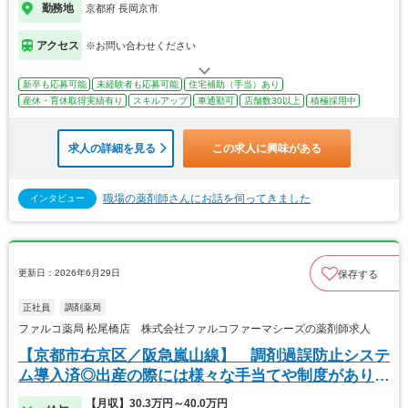
勤務地
京都府 長岡京市
アクセス
※お問い合わせください
新卒も応募可能
未経験者も応募可能
住宅補助（手当）あり
産休・育休取得実績有り
スキルアップ
車通勤可
店舗数30以上
積極採用中
求人の詳細を見る
この求人に興味がある
職場の薬剤師さんにお話を伺ってきました
インタビュー
更新日：2026年6月29日
保存する
正社員
調剤薬局
ファルコ薬局 松尾橋店 株式会社ファルコファーマシーズの薬剤師求人
【京都市右京区／阪急嵐山線】 調剤過誤防止システ
ム導入済◎出産の際には様々な手当てや制度がありま
す
【月収】30.3万円～40.0万円