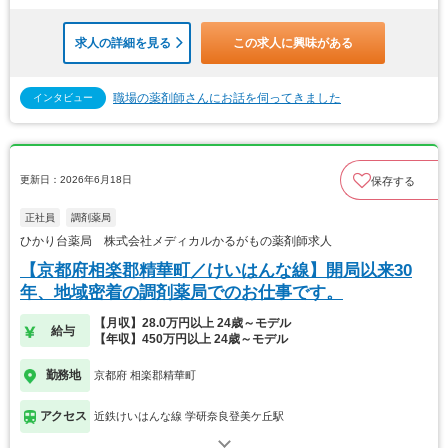
求人の詳細を見る
この求人に興味がある
職場の薬剤師さんにお話を伺ってきました
インタビュー
更新日：2026年6月18日
保存する
正社員
調剤薬局
ひかり台薬局 株式会社メディカルかるがもの薬剤師求人
【京都府相楽郡精華町／けいはんな線】開局以来30
年、地域密着の調剤薬局でのお仕事です。
【月収】28.0万円以上 24歳～モデル
給与
【年収】450万円以上 24歳～モデル
勤務地
京都府 相楽郡精華町
アクセス
近鉄けいはんな線 学研奈良登美ケ丘駅