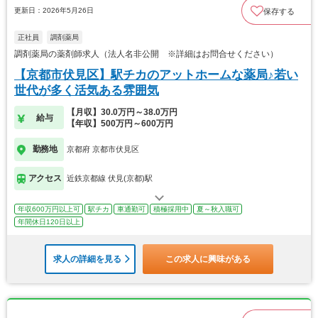
更新日：2026年5月26日
保存する
正社員
調剤薬局
調剤薬局の薬剤師求人（法人名非公開 ※詳細はお問合せください）
【京都市伏見区】駅チカのアットホームな薬局♪若い
世代が多く活気ある雰囲気
【月収】30.0万円～38.0万円
給与
【年収】500万円～600万円
勤務地
京都府 京都市伏見区
アクセス
近鉄京都線 伏見(京都)駅
年収600万円以上可
駅チカ
車通勤可
積極採用中
夏～秋入職可
年間休日120日以上
求人の詳細を見る
この求人に興味がある