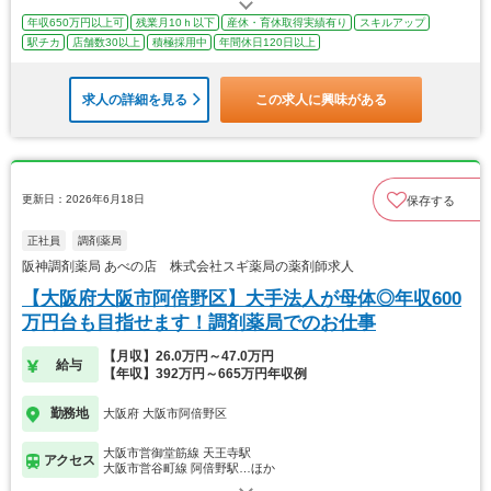
年収650万円以上可
残業月10ｈ以下
産休・育休取得実績有り
スキルアップ
駅チカ
店舗数30以上
積極採用中
年間休日120日以上
求人の詳細を見る
この求人に興味がある
更新日：2026年6月18日
保存する
正社員
調剤薬局
阪神調剤薬局 あべの店 株式会社スギ薬局の薬剤師求人
【大阪府大阪市阿倍野区】大手法人が母体◎年収600
万円台も目指せます！調剤薬局でのお仕事
【月収】26.0万円～47.0万円
給与
【年収】392万円～665万円年収例
勤務地
大阪府 大阪市阿倍野区
大阪市営御堂筋線 天王寺駅
アクセス
大阪市営谷町線 阿倍野駅…ほか