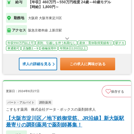
給与
【年収】460万円～550万円程度 24歳～40歳モデル
【時給】1,800円～
勤務地
大阪府 大阪市東淀川区
アクセス
阪急京都本線 上新庄駅
年収550万円以上可
原則、引越しを伴う転勤なし
産休・育休取得実績有り
駅チカ
車通勤可
店舗数1～9
積極採用中
年間休日120日以上
求人の詳細を見る
この求人に興味がある
更新日：2024年6月27日
保存する
パート・アルバイト
調剤薬局
こすもす薬局 株式会社データ・ボックスの薬剤師求人
【大阪市淀川区／地下鉄御堂筋、JR沿線】新大阪駅
最寄りの調剤薬局で薬剤師募集！