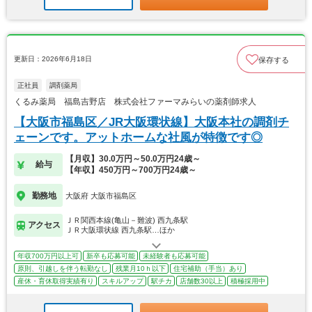
更新日：2026年6月18日
保存する
正社員
調剤薬局
くるみ薬局 福島吉野店 株式会社ファーマみらいの薬剤師求人
【大阪市福島区／JR大阪環状線】大阪本社の調剤チ
ェーンです。アットホームな社風が特徴です◎
【月収】30.0万円～50.0万円24歳～
給与
【年収】450万円～700万円24歳～
勤務地
大阪府 大阪市福島区
ＪＲ関西本線(亀山－難波) 西九条駅
アクセス
ＪＲ大阪環状線 西九条駅…ほか
年収700万円以上可
新卒も応募可能
未経験者も応募可能
原則、引越しを伴う転勤なし
残業月10ｈ以下
住宅補助（手当）あり
産休・育休取得実績有り
スキルアップ
駅チカ
店舗数30以上
積極採用中