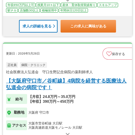
年収650万円以上可
残業月10ｈ以下
産休・育休取得実績有り
スキルアップ
駅チカ
店舗数30以上
積極採用中
年間休日120日以上
求人の詳細を見る
この求人に興味がある
更新日：2026年5月26日
保存する
正社員
病院・クリニック
社会医療法人弘道会 守口生野記念病院の薬剤師求人
【大阪府守口市／谷町線】4病院を経営する医療法人
弘道会の病院です！
【月収】24.8万円～35.0万円
給与
【年収】390万円～450万円
勤務地
大阪府 守口市
大阪市営谷町線 大日駅
アクセス
大阪高速鉄道大阪モノレール 大日駅