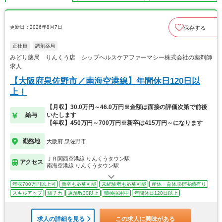
更新日：2026年8月7日
保存する
正社員
調剤薬局
みどり薬局 りんくう店 シップヘルスケアファーマシー株式会社の薬剤師
求人
【大阪府泉佐野市／南海空港線】年間休日120日以
上！
【月収】30.0万円～46.0万円※金額は面接の評価次第で前後
給与
いたします
【年収】450万円～700万円※新卒は415万円～になります
勤務地
大阪府 泉佐野市
ＪＲ関西空港線 りんくうタウン駅
アクセス
南海空港線 りんくうタウン駅
年収700万円以上可
新卒も応募可能
未経験者も応募可能
産休・育休取得実績有り
スキルアップ
駅チカ
店舗数30以上
積極採用中
年間休日120日以上
求人の詳細を見る
この求人に興味がある