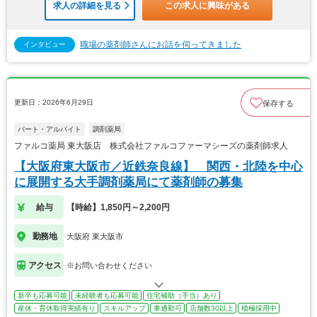
求人の詳細を見る
この求人に興味がある
職場の薬剤師さんにお話を伺ってきました
インタビュー
更新日：2026年6月29日
保存する
パート・アルバイト
調剤薬局
ファルコ薬局 東大阪店 株式会社ファルコファーマシーズの薬剤師求人
【大阪府東大阪市／近鉄奈良線】 関西・北陸を中心
に展開する大手調剤薬局にて薬剤師の募集
給与
【時給】1,850円～2,200円
勤務地
大阪府 東大阪市
アクセス
※お問い合わせください
新卒も応募可能
未経験者も応募可能
住宅補助（手当）あり
産休・育休取得実績有り
スキルアップ
車通勤可
店舗数30以上
積極採用中