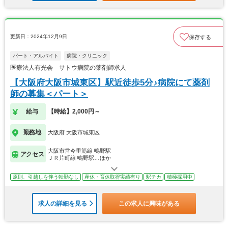
更新日：2024年12月9日
保存する
パート・アルバイト
病院・クリニック
医療法人有光会 サトウ病院の薬剤師求人
【大阪府大阪市城東区】駅近徒歩5分♪病院にて薬剤
師の募集＜パート＞
給与
【時給】2,000円～
勤務地
大阪府 大阪市城東区
大阪市営今里筋線 鴫野駅
アクセス
ＪＲ片町線 鴫野駅…ほか
原則、引越しを伴う転勤なし
産休・育休取得実績有り
駅チカ
積極採用中
求人の詳細を見る
この求人に興味がある