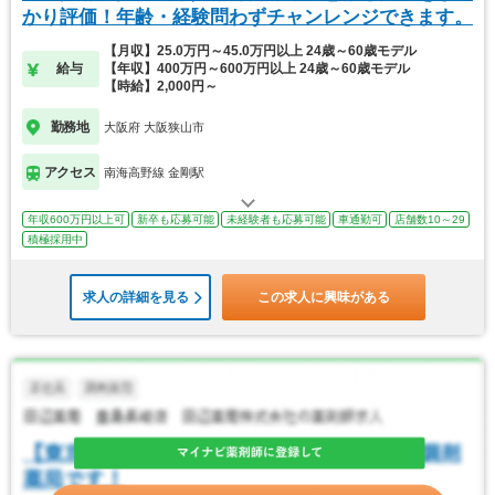
かり評価！年齢・経験問わずチャンレンジできます。
【月収】25.0万円～45.0万円以上 24歳～60歳モデル
給与
【年収】400万円～600万円以上 24歳～60歳モデル
【時給】2,000円～
勤務地
大阪府 大阪狭山市
アクセス
南海高野線 金剛駅
年収600万円以上可
新卒も応募可能
未経験者も応募可能
車通勤可
店舗数10～29
積極採用中
求人の詳細を見る
この求人に興味がある