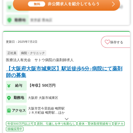
更新日：2025年7月2日
保存する
正社員
病院・クリニック
医療法人有光会 サトウ病院の薬剤師求人
【大阪府大阪市城東区】駅近徒歩5分♪病院にて薬剤
師の募集
給与
【年収】500万円
勤務地
大阪府 大阪市城東区
大阪市営今里筋線 鴫野駅
アクセス
ＪＲ片町線 鴫野駅…ほか
年収500万円以上可
原則、引越しを伴う転勤なし
産休・育休取得実績有り
駅チカ
積極採用中