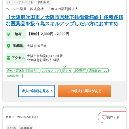
パート・アルバイト
調剤薬局
ヘルシー薬局 株式会社ニチホスの薬剤師求人
【大阪府吹田市／大阪市営地下鉄御堂筋線】多種多様
な医薬品を扱う為スキルアップしたい方におすすめで
す☆
給与
【時給】2,000円～2,000円
勤務地
大阪府 吹田市
大阪市営御堂筋線 江坂駅
アクセス
北大阪急行電鉄 江坂駅
産休・育休取得実績有り
スキルアップ
駅チカ
車通勤可
店舗数10～29
積極採用中
求人の詳細を見る
この求人に興味がある
更新日：2026年5月15日
保存する
正社員
調剤薬局