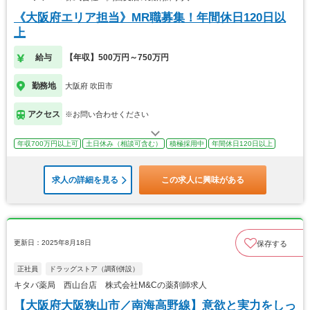
《大阪府エリア担当》MR職募集！年間休日120日以
上
給与
【年収】500万円～750万円
勤務地
大阪府 吹田市
アクセス
※お問い合わせください
年収700万円以上可
土日休み（相談可含む）
積極採用中
年間休日120日以上
求人の詳細を見る
この求人に興味がある
更新日：2025年8月18日
保存する
正社員
ドラッグストア（調剤併設）
キタバ薬局 西山台店 株式会社M&Cの薬剤師求人
【大阪府大阪狭山市／南海高野線】意欲と実力をしっ