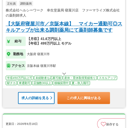
正社員
調剤薬局
株式会社ヘルシーワーク 幸生堂薬局 寝屋川店 ファーマライズ株式会社
の薬剤師求人
【大阪府寝屋川市／京阪本線】 マイカー通勤可◎ス
キルアップが出来る調剤薬局にて薬剤師募集です
【月収】41.6万円以上
給与
【年収】499万円以上 モデル
勤務地
大阪府 寝屋川市
アクセス
京阪本線 寝屋川市駅
年収450万円以上可
未経験者も応募可能
産休・育休取得実績有り
スキルアップ
駅チカ
車通勤可
店舗数30以上
積極採用中
夏～秋入職可
求人の詳細を見る
この求人に興味がある
更新日：2026年6月18日
保存する