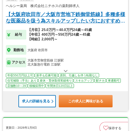
ヘルシー薬局 株式会社ニチホスの薬剤師求人
【大阪府吹田市／大阪市営地下鉄御堂筋線】多種多様
な医薬品を扱う為スキルアップしたい方におすすめで
す☆
【月収】25.0万円～40.0万円24歳～45歳
給与
【年収】400万円～550万円24歳～45歳
【時給】2,000円～
勤務地
大阪府 吹田市
大阪市営御堂筋線 江坂駅
アクセス
北大阪急行電鉄 江坂駅
年収550万円以上可
新卒も応募可能
原則、引越しを伴う転勤なし
住宅補助（手当）あり
産休・育休取得実績有り
スキルアップ
駅チカ
車通勤可
店舗数10～29
積極採用中
年間休日120日以上
求人の詳細を見る
この求人に興味がある
更新日：2026年1月9日
保存する