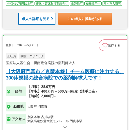
年収450万円以上可
産休・育休取得実績有り
車通勤可
積極採用中
夏～秋入職可
求人の詳細を見る
この求人に興味がある
更新日：2026年5月26日
保存する
正社員
病院・クリニック
医療法人孟仁会 摂南総合病院の薬剤師求人
【大阪府門真市／京阪本線】チーム医療に注力する、
300床規模の総合病院での薬剤師求人です！
【月収】28.0万円
給与
【年収】400万円～500万円程度（諸手当込）
【時給】2,000円～
勤務地
大阪府 門真市
京阪本線 古川橋駅
アクセス
大阪高速鉄道大阪モノレール 門真市駅