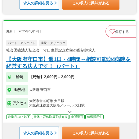
求人の詳細を見る
この求人に興味がある
更新日：2025年1月14日
保存する
パート・アルバイト
病院・クリニック
社会医療法人弘道会 守口生野記念病院の薬剤師求人
【大阪府守口市】週1日・4時間～相談可能◎4病院を
経営する法人です！（パート）
給与
【時給】2,000円～2,000円
勤務地
大阪府 守口市
大阪市営谷町線 大日駅
アクセス
大阪高速鉄道大阪モノレール 大日駅
残業月10ｈ以下
産休・育休取得実績有り
車通勤可
積極採用中
求人の詳細を見る
この求人に興味がある