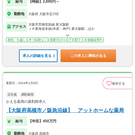
給与
【時給】2,000円～
勤務地
大阪府 大阪市淀川区
大阪市営御堂筋線 新大阪駅
アクセス
ＪＲ東海道本線(米原－神戸) 新大阪駅…ほか
原則、引越しを伴う転勤なし
残業月10ｈ以下
駅チカ
積極採用中
求人の詳細を見る
この求人に興味がある
更新日：2024年1月9日
保存する
正社員
調剤薬局
かえる薬局の薬剤師求人
【大阪府高槻市／阪急沿線】 アットホームな薬局
給与
【年収】450万円
勤務地
大阪府 高槻市