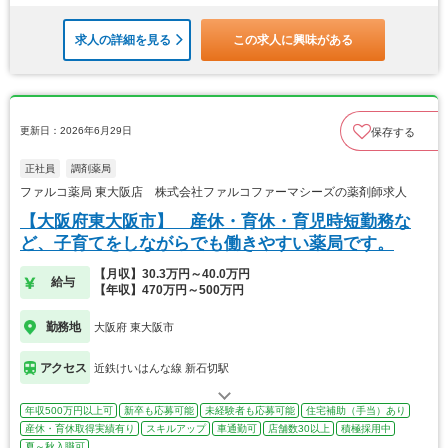
求人の詳細を見る
この求人に興味がある
更新日：2026年6月29日
保存する
正社員
調剤薬局
ファルコ薬局 東大阪店 株式会社ファルコファーマシーズの薬剤師求人
【大阪府東大阪市】 産休・育休・育児時短勤務な
ど、子育てをしながらでも働きやすい薬局です。
【月収】30.3万円～40.0万円
給与
【年収】470万円～500万円
勤務地
大阪府 東大阪市
アクセス
近鉄けいはんな線 新石切駅
年収500万円以上可
新卒も応募可能
未経験者も応募可能
住宅補助（手当）あり
産休・育休取得実績有り
スキルアップ
車通勤可
店舗数30以上
積極採用中
夏～秋入職可