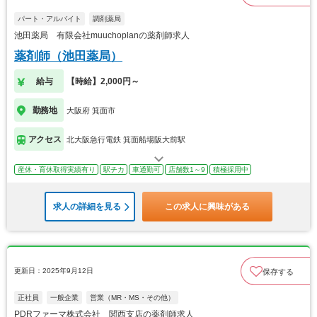
パート・アルバイト
調剤薬局
池田薬局 有限会社muuchoplanの薬剤師求人
薬剤師（池田薬局）
給与
【時給】2,000円～
勤務地
大阪府 箕面市
アクセス
北大阪急行電鉄 箕面船場阪大前駅
産休・育休取得実績有り
駅チカ
車通勤可
店舗数1～9
積極採用中
求人の詳細を見る
この求人に興味がある
更新日：2025年9月12日
保存する
正社員
一般企業
営業（MR・MS・その他）
PDRファーマ株式会社 関西支店の薬剤師求人