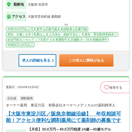
勤務地
大阪府 吹田市
アクセス
大阪市営谷町線 都島駅
年収550万円以上可
新卒も応募可能
未経験者も応募可能
原則、引越しを伴う転勤なし
土日休み（相談可含む）
産休・育休取得実績有り
総合門前
スキルアップ
駅チカ
車通勤可
店舗数10～29
積極採用中
年間休日120日以上
求人の詳細を見る
この求人に興味がある
更新日：2024年10月4日
保存する
正社員
調剤薬局
オーケー薬局 東淀川店 有限会社オーケーメディカルの薬剤師求人
【大阪市東淀川区／阪急京都線沿線】 年収相談可
能！アクセス便利な調剤薬局にて薬剤師の募集です
【月収】30.0万円～40.0万円程度 24歳～40歳モデル