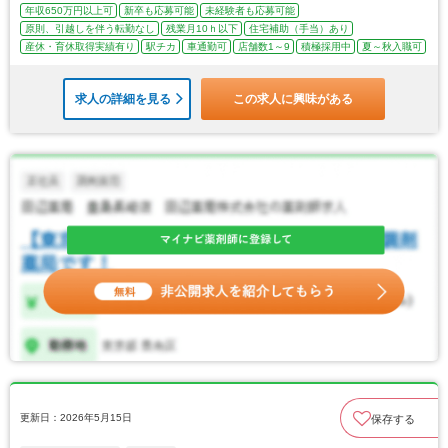
年収650万円以上可
新卒も応募可能
未経験者も応募可能
原則、引越しを伴う転勤なし
残業月10ｈ以下
住宅補助（手当）あり
産休・育休取得実績有り
駅チカ
車通勤可
店舗数1～9
積極採用中
夏～秋入職可
求人の詳細を見る
この求人に興味がある
更新日：2026年5月15日
保存する