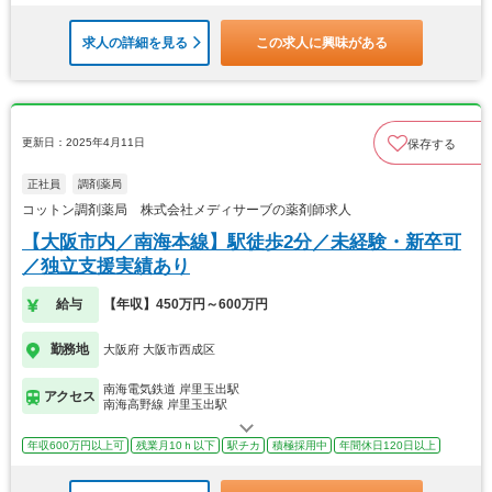
求人の詳細を見る
この求人に興味がある
更新日：2025年4月11日
保存する
正社員
調剤薬局
コットン調剤薬局 株式会社メディサーブの薬剤師求人
【大阪市内／南海本線】駅徒歩2分／未経験・新卒可
／独立支援実績あり
給与
【年収】450万円～600万円
勤務地
大阪府 大阪市西成区
南海電気鉄道 岸里玉出駅
アクセス
南海高野線 岸里玉出駅
年収600万円以上可
残業月10ｈ以下
駅チカ
積極採用中
年間休日120日以上