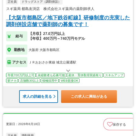
正社員
ドラッグストア（調剤併設）
スギ薬局 都島友渕店 株式会社スギ薬局の薬剤師求人
【大阪市都島区／地下鉄谷町線】研修制度の充実した
調剤併設店舗で薬剤師の募集です！
【月収】27.0万円以上
給与
【年収】400万円～740万円モデル
勤務地
大阪府 大阪市都島区
アクセス
ＪＲおおさか東線 城北公園通駅
年収700万円以上可
未経験者も応募可能
産休・育休取得実績有り
スキルアップ
駅チカ
店舗数30以上
積極採用中
WEB面接OK
求人の詳細を見る
この求人に興味がある
更新日：2026年6月18日
保存する
正社員
調剤薬局