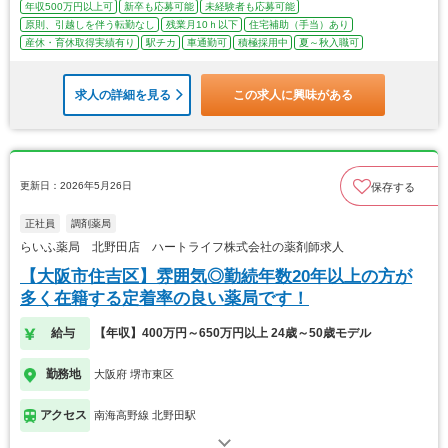
年収500万円以上可
新卒も応募可能
未経験者も応募可能
原則、引越しを伴う転勤なし
残業月10ｈ以下
住宅補助（手当）あり
産休・育休取得実績有り
駅チカ
車通勤可
積極採用中
夏～秋入職可
求人の詳細を見る
この求人に興味がある
更新日：2026年5月26日
保存する
正社員
調剤薬局
らいふ薬局 北野田店 ハートライフ株式会社の薬剤師求人
【大阪市住吉区】雰囲気◎勤続年数20年以上の方が
多く在籍する定着率の良い薬局です！
給与
【年収】400万円～650万円以上 24歳～50歳モデル
勤務地
大阪府 堺市東区
アクセス
南海高野線 北野田駅