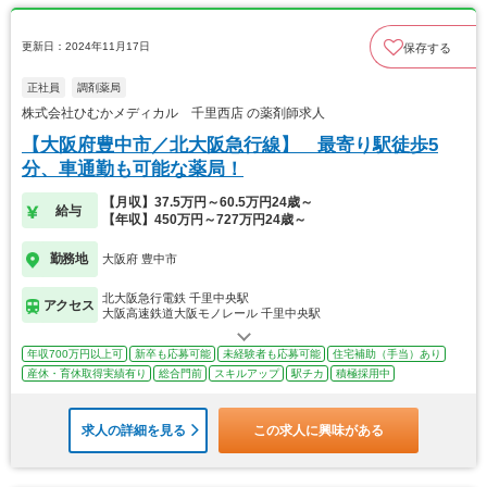
更新日：2024年11月17日
保存する
正社員
調剤薬局
株式会社ひむかメディカル 千里西店 の薬剤師求人
【大阪府豊中市／北大阪急行線】 最寄り駅徒歩5
分、車通勤も可能な薬局！
【月収】37.5万円～60.5万円24歳～
給与
【年収】450万円～727万円24歳～
勤務地
大阪府 豊中市
北大阪急行電鉄 千里中央駅
アクセス
大阪高速鉄道大阪モノレール 千里中央駅
年収700万円以上可
新卒も応募可能
未経験者も応募可能
住宅補助（手当）あり
産休・育休取得実績有り
総合門前
スキルアップ
駅チカ
積極採用中
求人の詳細を見る
この求人に興味がある