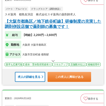
保存する
パート・アルバイト
ドラッグストア（調剤併設）
スギ薬局 都島友渕店 株式会社スギ薬局の薬剤師求人
【大阪市都島区／地下鉄谷町線】研修制度の充実した
調剤併設店舗で薬剤師の募集です！
給与
【時給】2,200円～2,600円
勤務地
大阪府 大阪市都島区
アクセス
大阪市営谷町線 都島駅
新卒も応募可能
産休・育休取得実績有り
スキルアップ
店舗数30以上
積極採用中
求人の詳細を見る
この求人に興味がある
更新日：2026年6月18日
保存する