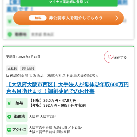
更新日：2026年6月18日
保存する
正社員
調剤薬局
阪神調剤薬局 大阪西店 株式会社スギ薬局の薬剤師求人
【大阪府大阪市西区】大手法人が母体◎年収600万円
台も目指せます！調剤薬局でのお仕事
【月収】26.0万円～47.0万円
給与
【年収】392万円～665万円年収例
勤務地
大阪府 大阪市西区
大阪市営中央線 九条(大阪メトロ)駅
アクセス
大阪市営千日前線 阿波座駅