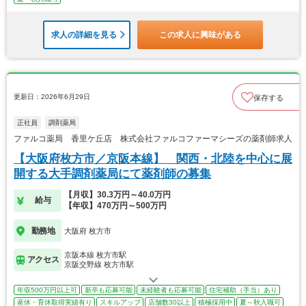
求人の詳細を見る
この求人に興味がある
更新日：2026年6月29日
保存する
正社員
調剤薬局
ファルコ薬局 香里ケ丘店 株式会社ファルコファーマシーズの薬剤師求人
【大阪府枚方市／京阪本線】 関西・北陸を中心に展
開する大手調剤薬局にて薬剤師の募集
【月収】30.3万円～40.0万円
給与
【年収】470万円～500万円
勤務地
大阪府 枚方市
京阪本線 枚方市駅
アクセス
京阪交野線 枚方市駅
年収500万円以上可
新卒も応募可能
未経験者も応募可能
住宅補助（手当）あり
産休・育休取得実績有り
スキルアップ
店舗数30以上
積極採用中
夏～秋入職可