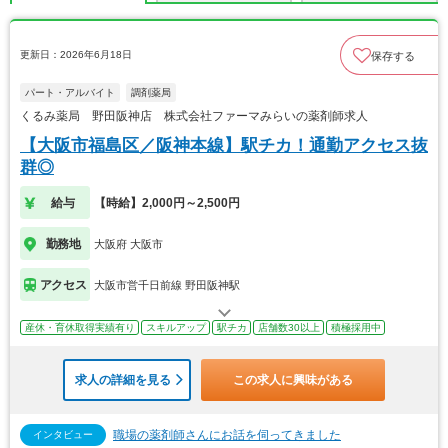
更新日：2026年6月18日
保存する
パート・アルバイト
調剤薬局
くるみ薬局 野田阪神店 株式会社ファーマみらいの薬剤師求人
【大阪市福島区／阪神本線】駅チカ！通勤アクセス抜
群◎
給与
【時給】2,000円～2,500円
勤務地
大阪府 大阪市
アクセス
大阪市営千日前線 野田阪神駅
産休・育休取得実績有り
スキルアップ
駅チカ
店舗数30以上
積極採用中
求人の詳細を見る
この求人に興味がある
職場の薬剤師さんにお話を伺ってきました
インタビュー