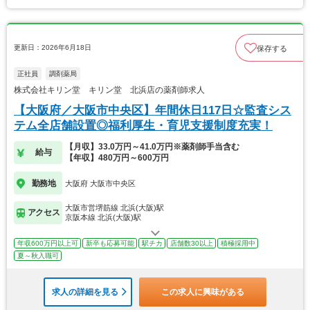
更新日：2026年6月18日
保存する
正社員
調剤薬局
株式会社キリン堂 キリン堂 北浜店の薬剤師求人
【大阪府／大阪市中央区】年間休日117日☆監査シス
テム全店舗設置◎福利厚生・育児支援制度充実！
【月収】33.0万円～41.0万円※薬剤師手当含む
給与
【年収】480万円～600万円
勤務地
大阪府 大阪市中央区
大阪市営堺筋線 北浜(大阪)駅
アクセス
京阪本線 北浜(大阪)駅
年収600万円以上可
新卒も応募可能
駅チカ
店舗数30以上
積極採用中
夏～秋入職可
求人の詳細を見る
この求人に興味がある