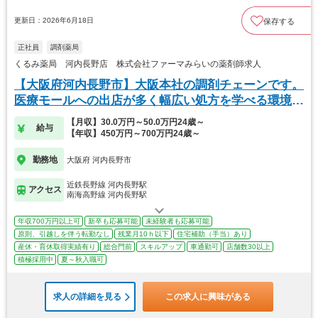
更新日：2026年6月18日
保存する
正社員
調剤薬局
くるみ薬局 河内長野店 株式会社ファーマみらいの薬剤師求人
【大阪府河内長野市】大阪本社の調剤チェーンです。
医療モールへの出店が多く幅広い処方を学べる環境で
す◎
【月収】30.0万円～50.0万円24歳～
給与
【年収】450万円～700万円24歳～
勤務地
大阪府 河内長野市
近鉄長野線 河内長野駅
アクセス
南海高野線 河内長野駅
年収700万円以上可
新卒も応募可能
未経験者も応募可能
原則、引越しを伴う転勤なし
残業月10ｈ以下
住宅補助（手当）あり
産休・育休取得実績有り
総合門前
スキルアップ
車通勤可
店舗数30以上
積極採用中
夏～秋入職可
求人の詳細を見る
この求人に興味がある