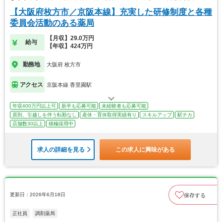
【大阪府枚方市／京阪本線】充実した研修制度と各種
委員会活動のある薬局
【月収】29.0万円
給与
【年収】424万円
勤務地
大阪府 枚方市
アクセス
京阪本線 香里園駅
年収400万円以上可
新卒も応募可能
未経験者も応募可能
原則、引越しを伴う転勤なし
産休・育休取得実績有り
スキルアップ
駅チカ
店舗数30以上
積極採用中
求人の詳細を見る
この求人に興味がある
更新日：2026年6月18日
保存する
正社員
調剤薬局