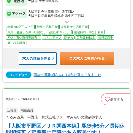
勤務地
大阪府 大阪市城東区
大阪市営今里筋線 蒲生四丁目駅
アクセス
大阪市営長堀鶴見緑地線 蒲生四丁目駅
年収700万円以上可
新卒も応募可能
未経験者も応募可能
原則、引越しを伴う転勤なし
残業月10ｈ以下
住宅補助（手当）あり
産休・育休取得実績有り
スキルアップ
駅チカ
店舗数30以上
積極採用中
夏～秋入職可
求人の詳細を見る
この求人に興味がある
職場の薬剤師さんにお話を伺ってきました
インタビュー
更新日：2026年6月18日
保存する
正社員
調剤薬局
くるみ薬局 平野店 株式会社ファーマみらいの薬剤師求人
【大阪市平野区／ＪＲ関西本線】駅徒歩5分／長期休
暇相談可／定着率に定評のある薬局です！