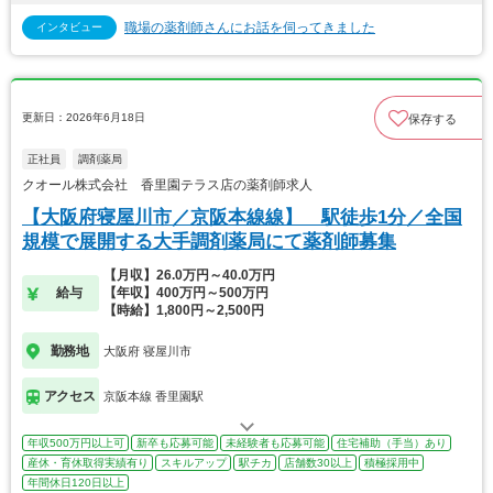
職場の薬剤師さんにお話を伺ってきました
インタビュー
更新日：2026年6月18日
保存する
正社員
調剤薬局
クオール株式会社 香里園テラス店の薬剤師求人
【大阪府寝屋川市／京阪本線線】 駅徒歩1分／全国
規模で展開する大手調剤薬局にて薬剤師募集
【月収】26.0万円～40.0万円
給与
【年収】400万円～500万円
【時給】1,800円～2,500円
勤務地
大阪府 寝屋川市
アクセス
京阪本線 香里園駅
年収500万円以上可
新卒も応募可能
未経験者も応募可能
住宅補助（手当）あり
産休・育休取得実績有り
スキルアップ
駅チカ
店舗数30以上
積極採用中
年間休日120日以上