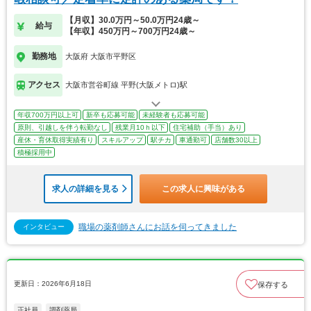
【月収】30.0万円～50.0万円24歳～
給与
【年収】450万円～700万円24歳～
勤務地
大阪府 大阪市平野区
アクセス
大阪市営谷町線 平野(大阪メトロ)駅
年収700万円以上可
新卒も応募可能
未経験者も応募可能
原則、引越しを伴う転勤なし
残業月10ｈ以下
住宅補助（手当）あり
産休・育休取得実績有り
スキルアップ
駅チカ
車通勤可
店舗数30以上
積極採用中
求人の詳細を見る
この求人に興味がある
職場の薬剤師さんにお話を伺ってきました
インタビュー
更新日：2026年6月18日
保存する
正社員
調剤薬局