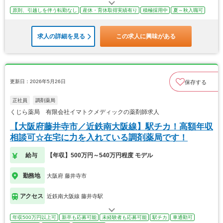
原則、引越しを伴う転勤なし
産休・育休取得実績有り
積極採用中
夏～秋入職可
求人の詳細を見る
この求人に興味がある
更新日：2026年5月26日
保存する
正社員
調剤薬局
くじら薬局 有限会社イマトクメディックの薬剤師求人
【大阪府藤井寺市／近鉄南大阪線】駅チカ！高額年収
相談可☆在宅に力を入れている調剤薬局です！
給与
【年収】500万円～540万円程度 モデル
勤務地
大阪府 藤井寺市
アクセス
近鉄南大阪線 藤井寺駅
年収500万円以上可
新卒も応募可能
未経験者も応募可能
駅チカ
車通勤可