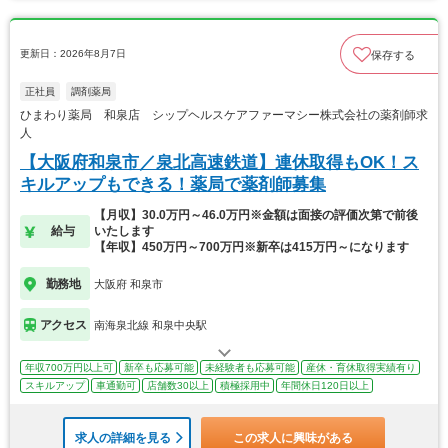
更新日：2026年8月7日
保存する
正社員
調剤薬局
ひまわり薬局 和泉店 シップヘルスケアファーマシー株式会社の薬剤師求
人
【大阪府和泉市／泉北高速鉄道】連休取得もOK！ス
キルアップもできる！薬局で薬剤師募集
【月収】30.0万円～46.0万円※金額は面接の評価次第で前後
給与
いたします
【年収】450万円～700万円※新卒は415万円～になります
勤務地
大阪府 和泉市
アクセス
南海泉北線 和泉中央駅
年収700万円以上可
新卒も応募可能
未経験者も応募可能
産休・育休取得実績有り
スキルアップ
車通勤可
店舗数30以上
積極採用中
年間休日120日以上
求人の詳細を見る
この求人に興味がある