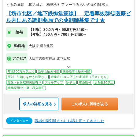
くるみ薬局 北花田店 株式会社ファーマみらいの薬剤師求人
【堺市北区／地下鉄御堂筋線】 定着率抜群◎医療ビ
ル内にある調剤薬局での薬剤師募集です★
【月収】30.0万円～50.0万円24歳～
給与
【年収】450万円～700万円24歳～
勤務地
大阪府 堺市北区
アクセス
大阪市営御堂筋線 北花田駅
年収700万円以上可
新卒も応募可能
未経験者も応募可能
原則、引越しを伴う転勤なし
残業月10ｈ以下
住宅補助（手当）あり
産休・育休取得実績有り
スキルアップ
駅チカ
車通勤可
店舗数30以上
積極採用中
夏～秋入職可
求人の詳細を見る
この求人に興味がある
職場の薬剤師さんにお話を伺ってきました
インタビュー