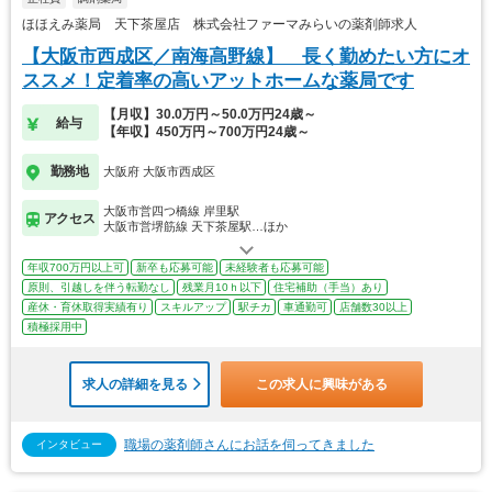
ほほえみ薬局 天下茶屋店 株式会社ファーマみらいの薬剤師求人
【大阪市西成区／南海高野線】 長く勤めたい方にオ
ススメ！定着率の高いアットホームな薬局です
【月収】30.0万円～50.0万円24歳～
給与
【年収】450万円～700万円24歳～
勤務地
大阪府 大阪市西成区
大阪市営四つ橋線 岸里駅
アクセス
大阪市営堺筋線 天下茶屋駅…ほか
年収700万円以上可
新卒も応募可能
未経験者も応募可能
原則、引越しを伴う転勤なし
残業月10ｈ以下
住宅補助（手当）あり
産休・育休取得実績有り
スキルアップ
駅チカ
車通勤可
店舗数30以上
積極採用中
求人の詳細を見る
この求人に興味がある
職場の薬剤師さんにお話を伺ってきました
インタビュー