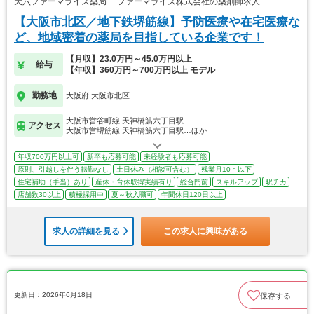
天六ファーマライズ薬局 ファーマライズ株式会社の薬剤師求人
【大阪市北区／地下鉄堺筋線】予防医療や在宅医療な
ど、地域密着の薬局を目指している企業です！
【月収】23.0万円～45.0万円以上
給与
【年収】360万円～700万円以上 モデル
勤務地
大阪府 大阪市北区
大阪市営谷町線 天神橋筋六丁目駅
アクセス
大阪市営堺筋線 天神橋筋六丁目駅…ほか
年収700万円以上可
新卒も応募可能
未経験者も応募可能
原則、引越しを伴う転勤なし
土日休み（相談可含む）
残業月10ｈ以下
住宅補助（手当）あり
産休・育休取得実績有り
総合門前
スキルアップ
駅チカ
店舗数30以上
積極採用中
夏～秋入職可
年間休日120日以上
求人の詳細を見る
この求人に興味がある
更新日：2026年6月18日
保存する