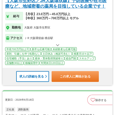
【大阪市生野区／JR大阪環状線】予防医療や在宅医
療など、地域密着の薬局を目指している企業です！
【月収】23.0万円～45.0万円以上
給与
【年収】360万円～700万円以上 モデル
勤務地
大阪府 大阪市生野区
アクセス
ＪＲ大阪環状線 桃谷駅
年収700万円以上可
新卒も応募可能
未経験者も応募可能
原則、引越しを伴う転勤なし
土日休み（相談可含む）
残業月10ｈ以下
住宅補助（手当）あり
産休・育休取得実績有り
総合門前
スキルアップ
店舗数30以上
積極採用中
年間休日120日以上
求人の詳細を見る
この求人に興味がある
更新日：2026年6月18日
保存する
正社員
調剤薬局