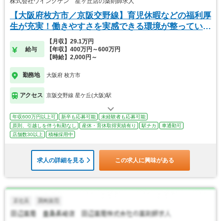
株式会社ウイングケン 星ヶ丘店の薬剤師求人
【大阪府枚方市／京阪交野線】育児休暇などの福利厚
生が充実！働きやすさを実感できる環境が整っていま
す。
【月収】29.1万円
給与
【年収】400万円～600万円
【時給】2,000円～
勤務地
大阪府 枚方市
アクセス
京阪交野線 星ケ丘(大阪)駅
年収600万円以上可
新卒も応募可能
未経験者も応募可能
原則、引越しを伴う転勤なし
産休・育休取得実績有り
駅チカ
車通勤可
店舗数30以上
積極採用中
求人の詳細を見る
この求人に興味がある