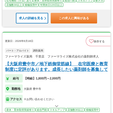
住宅補助（手当）あり
産休・育休取得実績有り
総合門前
スキルアップ
駅チカ
店舗数30以上
積極採用中
年間休日120日以上
求人の詳細を見る
この求人に興味がある
更新日：2026年6月18日
保存する
パート・アルバイト
調剤薬局
ファーマライズ薬局 千里店 ファーマライズ株式会社の薬剤師求人
【大阪府豊中市／地下鉄御堂筋線】 在宅医療と教育
制度に定評があります。成長したい薬剤師を募集して
給与
【時給】1,800円～2,000円
勤務地
大阪府 豊中市
アクセス
※お問い合わせください
産休・育休取得実績有り
総合門前
スキルアップ
店舗数30以上
積極採用中