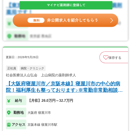
更新日：2026年5月26日
保存する
正社員
病院・クリニック
社会医療法人山弘会 上山病院の薬剤師求人
【大阪府寝屋川市／京阪本線】寝屋川市の中心的病
院！福利厚生も整っております♪※常勤非常勤相談可
◎
給与
【月収】26.0万円～32.7万円
勤務地
大阪府 寝屋川市
アクセス
京阪本線 寝屋川市駅