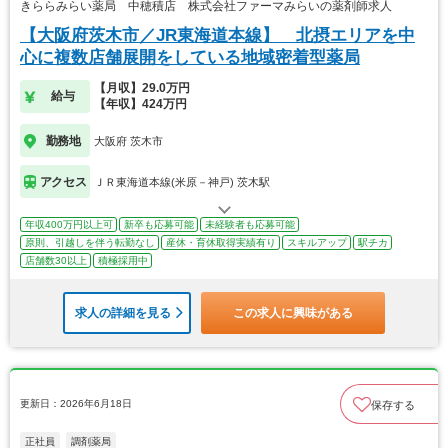
きららみらい薬局 中穂積店 株式会社ファーマみらいの薬剤師求人
【大阪府茨木市／JR東海道本線】 北摂エリアを中
心に複数店舗展開をしている地域密着型薬局
【月収】29.0万円
給与
【年収】424万円
勤務地
大阪府 茨木市
アクセス
ＪＲ東海道本線(米原－神戸) 茨木駅
年収400万円以上可
新卒も応募可能
未経験者も応募可能
原則、引越しを伴う転勤なし
産休・育休取得実績有り
スキルアップ
駅チカ
店舗数30以上
積極採用中
求人の詳細を見る
この求人に興味がある
更新日：2026年6月18日
保存する
正社員
調剤薬局