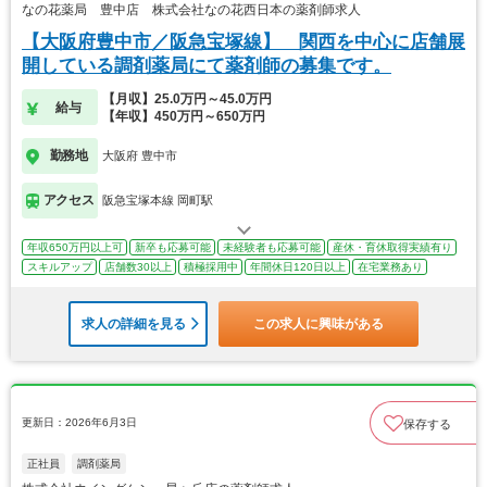
なの花薬局 豊中店 株式会社なの花西日本の薬剤師求人
【大阪府豊中市／阪急宝塚線】 関西を中心に店舗展
開している調剤薬局にて薬剤師の募集です。
【月収】25.0万円～45.0万円
給与
【年収】450万円～650万円
勤務地
大阪府 豊中市
アクセス
阪急宝塚本線 岡町駅
年収650万円以上可
新卒も応募可能
未経験者も応募可能
産休・育休取得実績有り
スキルアップ
店舗数30以上
積極採用中
年間休日120日以上
在宅業務あり
求人の詳細を見る
この求人に興味がある
更新日：2026年6月3日
保存する
正社員
調剤薬局