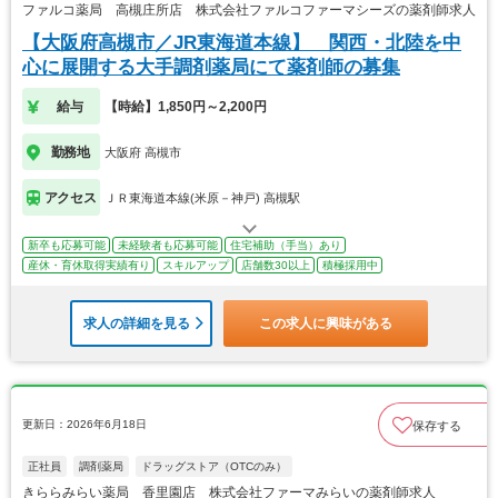
ファルコ薬局 高槻庄所店 株式会社ファルコファーマシーズの薬剤師求人
【大阪府高槻市／JR東海道本線】 関西・北陸を中
心に展開する大手調剤薬局にて薬剤師の募集
給与
【時給】1,850円～2,200円
勤務地
大阪府 高槻市
アクセス
ＪＲ東海道本線(米原－神戸) 高槻駅
新卒も応募可能
未経験者も応募可能
住宅補助（手当）あり
産休・育休取得実績有り
スキルアップ
店舗数30以上
積極採用中
求人の詳細を見る
この求人に興味がある
更新日：2026年6月18日
保存する
正社員
調剤薬局
ドラッグストア（OTCのみ）
きららみらい薬局 香里園店 株式会社ファーマみらいの薬剤師求人