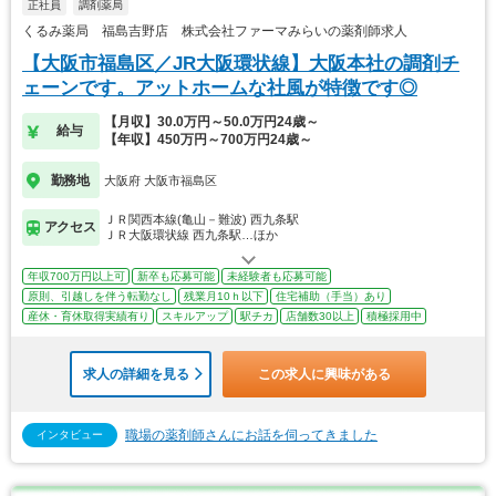
正社員
調剤薬局
くるみ薬局 福島吉野店 株式会社ファーマみらいの薬剤師求人
【大阪市福島区／JR大阪環状線】大阪本社の調剤チ
ェーンです。アットホームな社風が特徴です◎
【月収】30.0万円～50.0万円24歳～
給与
【年収】450万円～700万円24歳～
勤務地
大阪府 大阪市福島区
ＪＲ関西本線(亀山－難波) 西九条駅
アクセス
ＪＲ大阪環状線 西九条駅…ほか
年収700万円以上可
新卒も応募可能
未経験者も応募可能
原則、引越しを伴う転勤なし
残業月10ｈ以下
住宅補助（手当）あり
産休・育休取得実績有り
スキルアップ
駅チカ
店舗数30以上
積極採用中
求人の詳細を見る
この求人に興味がある
職場の薬剤師さんにお話を伺ってきました
インタビュー