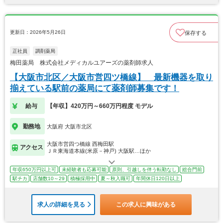
更新日：2026年5月26日
保存する
正社員
調剤薬局
梅田薬局 株式会社メディカルユアーズの薬剤師求人
【大阪市北区／大阪市営四ツ橋線】 最新機器を取り
揃えている駅前の薬局にて薬剤師募集です！
給与
【年収】420万円～660万円程度 モデル
勤務地
大阪府 大阪市北区
大阪市営四つ橋線 西梅田駅
アクセス
ＪＲ東海道本線(米原－神戸) 大阪駅…ほか
年収650万円以上可
未経験者も応募可能
原則、引越しを伴う転勤なし
総合門前
駅チカ
店舗数10～29
積極採用中
夏～秋入職可
年間休日120日以上
求人の詳細を見る
この求人に興味がある