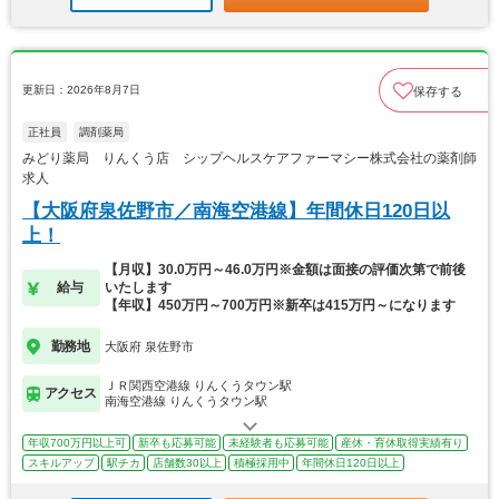
更新日：2026年8月7日
保存する
正社員
調剤薬局
みどり薬局 りんくう店 シップヘルスケアファーマシー株式会社の薬剤師
求人
【大阪府泉佐野市／南海空港線】年間休日120日以
上！
【月収】30.0万円～46.0万円※金額は面接の評価次第で前後
給与
いたします
【年収】450万円～700万円※新卒は415万円～になります
勤務地
大阪府 泉佐野市
ＪＲ関西空港線 りんくうタウン駅
アクセス
南海空港線 りんくうタウン駅
年収700万円以上可
新卒も応募可能
未経験者も応募可能
産休・育休取得実績有り
スキルアップ
駅チカ
店舗数30以上
積極採用中
年間休日120日以上