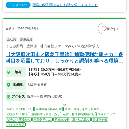
職場の薬剤師さんにお話を伺ってきました
インタビュー
更新日：2026年6月18日
保存する
正社員
調剤薬局
くるみ薬局 豊津店 株式会社ファーマみらいの薬剤師求人
【大阪府吹田市／阪急千里線】通勤便利な駅チカ！多
科目を応需しており、しっかりと調剤を学べる環境で
す。
【月収】30.0万円～50.0万円24歳～
給与
【年収】450万円～700万円24歳～
勤務地
大阪府 吹田市
アクセス
阪急千里線 豊津(大阪)駅
年収700万円以上可
未経験者も応募可能
原則、引越しを伴う転勤なし
残業月10ｈ以下
住宅補助（手当）あり
産休・育休取得実績有り
スキルアップ
駅チカ
車通勤可
店舗数30以上
積極採用中
夏～秋入職可
管理職候補
ハイキャリア