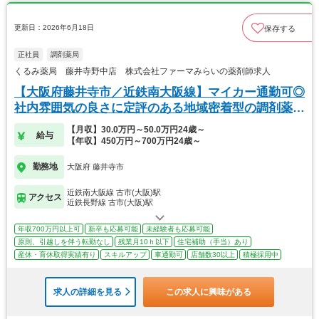
更新日：2026年6月18日
保存する
正社員
調剤薬局
くるみ薬局 藤井寺野中店 株式会社ファーマみらいの薬剤師求人
【大阪府藤井寺市／近鉄南大阪線】マイカー通勤可◎
社内雰囲気の良さに定評のある地域密着型の調剤薬局
です
【月収】30.0万円～50.0万円24歳～
給与
【年収】450万円～700万円24歳～
勤務地
大阪府 藤井寺市
近鉄南大阪線 古市(大阪)駅
アクセス
近鉄長野線 古市(大阪)駅
年収700万円以上可
新卒も応募可能
未経験者も応募可能
原則、引越しを伴う転勤なし
残業月10ｈ以下
住宅補助（手当）あり
産休・育休取得実績有り
スキルアップ
車通勤可
店舗数30以上
積極採用中
求人の詳細を見る
この求人に興味がある