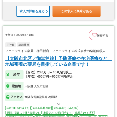
求人の詳細を見る
この求人に興味がある
更新日：2026年6月18日
保存する
正社員
調剤薬局
ファーマライズ薬局 梅田新店 ファーマライズ株式会社の薬剤師求人
【大阪市北区／御堂筋線】予防医療や在宅医療など、
地域密着の薬局を目指している企業です！
【月収】23.0万円～45.0万円以上
給与
【年収】450万円～600万円モデル
勤務地
大阪府 大阪市北区
アクセス
大阪市営御堂筋線 梅田駅
年収600万円以上可
新卒も応募可能
未経験者も応募可能
原則、引越しを伴う転勤なし
土日休み（相談可含む）
残業月10ｈ以下