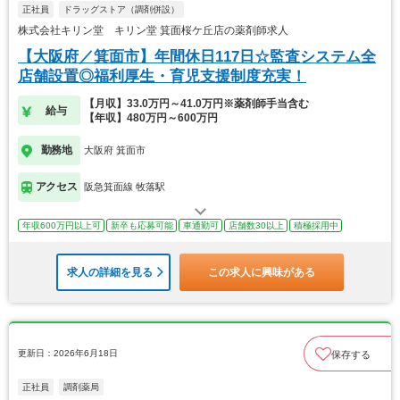
正社員
ドラッグストア（調剤併設）
株式会社キリン堂 キリン堂 箕面桜ケ丘店の薬剤師求人
【大阪府／箕面市】年間休日117日☆監査システム全
店舗設置◎福利厚生・育児支援制度充実！
【月収】33.0万円～41.0万円※薬剤師手当含む
給与
【年収】480万円～600万円
勤務地
大阪府 箕面市
アクセス
阪急箕面線 牧落駅
年収600万円以上可
新卒も応募可能
車通勤可
店舗数30以上
積極採用中
求人の詳細を見る
この求人に興味がある
更新日：2026年6月18日
保存する
正社員
調剤薬局