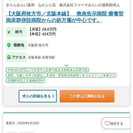
きららみらい薬局 なかぶり店 株式会社ファーマみらいの薬剤師求人
【大阪府枚方市／京阪本線】 救急告示病院 療養型
病床群併設病院からの処方箋が中心です。
【月収】29.0万円
給与
【年収】424万円
勤務地
大阪府 枚方市
アクセス
京阪本線 光善寺駅
年収400万円以上可
新卒も応募可能
未経験者も応募可能
原則、引越しを伴う転勤なし
産休・育休取得実績有り
スキルアップ
駅チカ
店舗数30以上
積極採用中
求人の詳細を見る
この求人に興味がある
更新日：2026年6月18日
保存する