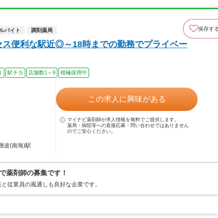
保存す
ルバイト
調剤薬局
セス便利な駅近◎～18時までの勤務でプライベー
り
駅チカ
店舗数1～9
積極採用中
この求人に興味がある
マイナビ薬剤師が求人情報を無料でご提供します。
薬局・病院等への直接応募・問い合わせではありません
のでご安心ください。
難波(南海)駅
で薬剤師の募集です！
表と従業員の風通しも良好な企業です。