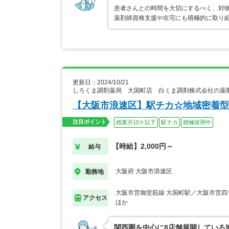
患者さんとの時間を大切にするべく、対物
薬剤師資格支援や在宅にも積極的に取り
更新日：2024/10/21
しろくま調剤薬局 大国町店 白くま調剤株式会社の薬
【大阪市浪速区】駅チカ☆地域密着型
注目ポイント
残業月10ｈ以下
駅チカ
積極採用中
【時給】2,000円～
給与
大阪府 大阪市浪速区
勤務地
大阪市営御堂筋線 大国町駅／大阪市営四
アクセス
ほか
関西圏を中心に8店舗展開している