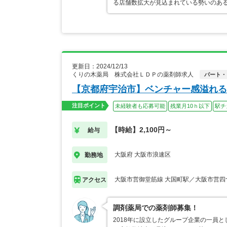
る店舗数拡大が見込まれている勢いのあ
更新日：2024/12/13
くりの木薬局 株式会社ＬＤＰの薬剤師求人
パート・
【京都府宇治市】ベンチャー感溢れる
注目ポイント
未経験者も応募可能
残業月10ｈ以下
駅チ
【時給】2,100円～
給与
大阪府 大阪市浪速区
勤務地
大阪市営御堂筋線 大国町駅／大阪市営四
アクセス
調剤薬局での薬剤師募集！
2018年に設立したグループ企業の一員