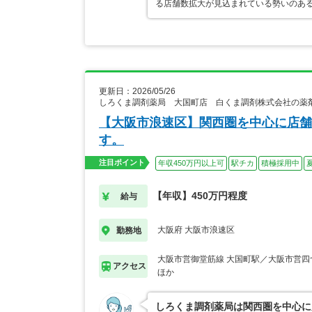
る店舗数拡大が見込まれている勢いのあ
更新日：2026/05/26
しろくま調剤薬局 大国町店 白くま調剤株式会社の薬
【大阪市浪速区】関西圏を中心に店舗
す。
注目ポイント
年収450万円以上可
駅チカ
積極採用中
【年収】450万円程度
給与
大阪府 大阪市浪速区
勤務地
大阪市営御堂筋線 大国町駅／大阪市営四
アクセス
ほか
しろくま調剤薬局は関西圏を中心に