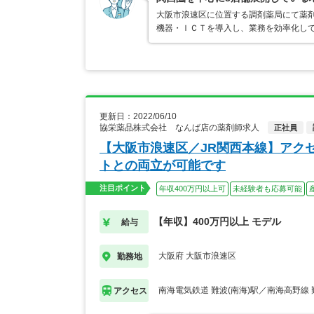
大阪市浪速区に位置する調剤薬局にて薬剤
機器・ＩＣＴを導入し、業務を効率化して
更新日：2022/06/10
協栄薬品株式会社 なんば店の薬剤師求人
正社員
【大阪市浪速区／JR関西本線】アク
トとの両立が可能です
注目ポイント
年収400万円以上可
未経験者も応募可能
【年収】400万円以上 モデル
給与
大阪府 大阪市浪速区
勤務地
南海電気鉄道 難波(南海)駅／南海高野線 
アクセス