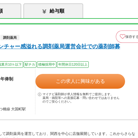
順
給与順
保存す
調剤薬局
ベンチャー感溢れる調剤薬局運営会社での薬剤師募
残業月10ｈ以下
駅チカ
積極採用中
年間休日120日以上
※年俸制
この求人に興味がある
マイナビ薬剤師が求人情報を無料でご提供します。
薬局・病院等への直接応募・問い合わせではありません
のでご安心ください。
つ橋線 大国町駅
として調剤薬局を運営しており、関西を中心に店舗展開しています。これからさらな