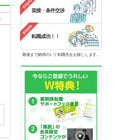
STEP3
面接・条件交渉
る
STEP4
転職成功！！
最後まで納得のいく転職先をお探しします。