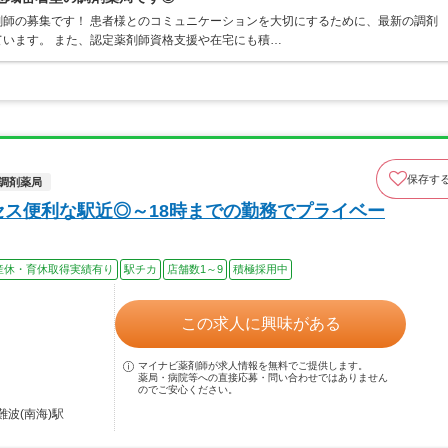
師の募集です！ 患者様とのコミュニケーションを大切にするために、最新の調剤
います。 また、認定薬剤師資格支援や在宅にも積…
保存す
調剤薬局
セス便利な駅近◎～18時までの勤務でプライベー
産休・育休取得実績有り
駅チカ
店舗数1～9
積極採用中
この求人に興味がある
マイナビ薬剤師が求人情報を無料でご提供します。
薬局・病院等への直接応募・問い合わせではありません
のでご安心ください。
難波(南海)駅