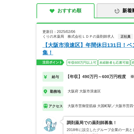
おすすめ順
新着
更新日：2025/02/06
くりの木薬局 株式会社ＬＤＰの薬剤師求人
正社員
【大阪市浪速区】年間休日131日！
集！
注目ポイント
年収600万円以上可
未経験者も応募可能
【年収】490万円～600万円程度 
給与
大阪府 大阪市浪速区
勤務地
大阪市営御堂筋線 大国町駅／大阪市営四
アクセス
調剤薬局での薬剤師募集！
2018年に設立したグループ企業の一員