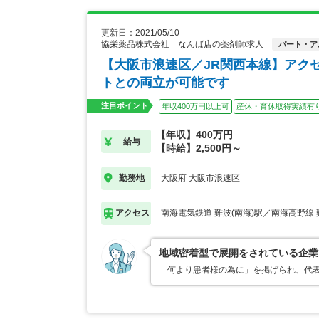
更新日：2021/05/10
協栄薬品株式会社 なんば店の薬剤師求人
パート・ア
【大阪市浪速区／JR関西本線】アク
トとの両立が可能です
注目ポイント
年収400万円以上可
産休・育休取得実績有
【年収】400万円
給与
【時給】2,500円～
大阪府 大阪市浪速区
勤務地
南海電気鉄道 難波(南海)駅／南海高野線 
アクセス
地域密着型で展開をされている企業
「何より患者様の為に」を掲げられ、代