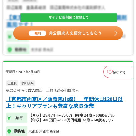
更新日：2026年6月18日
保存する
正社員
調剤薬局
株式会社あけぼの関西 上桂店の薬剤師求人
【京都市西京区／阪急嵐山線】 年間休日120日以
上！キャリアプランも豊富な成長企業
【月収】25.0万円～35.0万円程度 24歳～60歳モデル
給与
【年収】400万円～550万円程度 24歳～60歳モデル
勤務地
京都府 京都市西京区