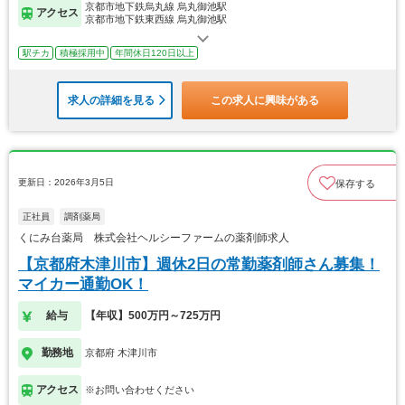
京都市地下鉄烏丸線 烏丸御池駅
アクセス
京都市地下鉄東西線 烏丸御池駅
駅チカ
積極採用中
年間休日120日以上
求人の詳細を見る
この求人に興味がある
更新日：2026年3月5日
保存する
正社員
調剤薬局
くにみ台薬局 株式会社ヘルシーファームの薬剤師求人
【京都府木津川市】週休2日の常勤薬剤師さん募集！
マイカー通勤OK！
給与
【年収】500万円～725万円
勤務地
京都府 木津川市
アクセス
※お問い合わせください