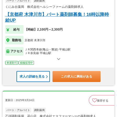
パート・アルバイト
調剤薬局
くにみ台薬局 株式会社ヘルシーファームの薬剤師求人
【京都府 木津川市】パート薬剤師募集！16時以降時
給UP
給与
【時給】2,100円～2,300円
勤務地
京都府 木津川市
ＪＲ関西本線(亀山－難波) 平城山駅
アクセス
ＪＲ奈良線 平城山駅
車通勤可
積極採用中
求人の詳細を見る
この求人に興味がある
更新日：2025年3月24日
保存する
パート・アルバイト
調剤薬局
乙訓調剤薬局 花山店 株式会社エスファーマシーの薬剤師求人