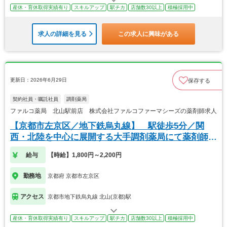
産休・育休取得実績有り
スキルアップ
駅チカ
店舗数30以上
積極採用中
求人の詳細を見る
この求人に興味がある
更新日：2026年6月29日
保存する
契約社員・嘱託社員
調剤薬局
ファルコ薬局 北山駅前店 株式会社ファルコファーマシーズの薬剤師求人
【京都市左京区／地下鉄烏丸線】 駅徒歩5分／関
西・北陸を中心に展開する大手調剤薬局にて薬剤師の
募集
給与
【時給】1,800円～2,200円
勤務地
京都府 京都市左京区
アクセス
京都市地下鉄烏丸線 北山(京都)駅
産休・育休取得実績有り
スキルアップ
駅チカ
店舗数30以上
積極採用中