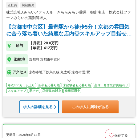
正社員
調剤薬局
株式会社J.みらいメディカル きららみらい薬局 御所南店 株式会社ファ
ーマみらいの薬剤師求人
【京都市中京区】最寄駅から徒歩5分！京都の雰囲気
に合う落ち着いた綺麗な店内◎スキルアップ目指せま
す★
【月収】28.0万円
給与
【年収】412万円
勤務地
京都府 京都市中京区
アクセス
京都市地下鉄烏丸線 丸太町(京都市営)駅
年収400万円以上可
新卒も応募可能
未経験者も応募可能
産休・育休取得実績有り
スキルアップ
駅チカ
店舗数30以上
積極採用中
求人の詳細を見る
この求人に興味がある
更新日：2026年6月18日
保存する