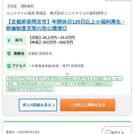
正社員
調剤薬局
ユニスマイル薬局 馬場店 株式会社ユニスマイルの薬剤師求人
【京都府長岡京市】年間休日120日以上☆福利厚生・
研修制度充実の安心環境◎
【月収】26.2万円～41.0万円
給与
【年収】393万円～600万円
勤務地
京都府 長岡京市
アクセス
ＪＲ東海道本線(米原－神戸) 長岡京駅
年収600万円以上可
新卒も応募可能
未経験者も応募可能
住宅補助（手当）あり
産休・育休取得実績有り
スキルアップ
駅チカ
車通勤可
店舗数30以上
積極採用中
年間休日120日以上
求人の詳細を見る
この求人に興味がある
更新日：2026年6月18日
保存する