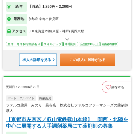
給与
【時給】1,850円～2,200円
勤務地
京都府 京都市伏見区
アクセス
ＪＲ東海道本線(米原－神戸) 長岡京駅
産休・育休取得実績有り
スキルアップ
車通勤可
店舗数30以上
積極採用中
求人の詳細を見る
この求人に興味がある
更新日：2026年6月29日
保存する
パート・アルバイト
調剤薬局
ファルコ薬局 みのり一乗寺店 株式会社ファルコファーマシーズの薬剤師
求人
【京都市左京区／叡山電鉄叡山本線】 関西・北陸を
中心に展開する大手調剤薬局にて薬剤師の募集