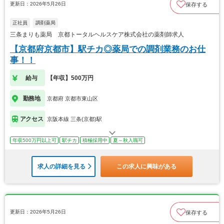
更新日：2026年5月26日
保存する
正社員
調剤薬局
三条まりも薬局 京都トータルヘルスケア株式会社の薬剤師求人
【京都府京都市】駅チカ◎薬局での調剤業務のお仕
事！！
給与
【年収】500万円
勤務地
京都府 京都市東山区
アクセス
京阪本線 三条(京都)駅
年収500万円以上可
駅チカ
積極採用中
夏～秋入職可
求人の詳細を見る
この求人に興味がある
更新日：2026年5月26日
保存する