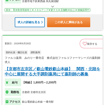
京都市地下鉄東西線 烏丸御池駅
産休・育休取得実績有り
スキルアップ
駅チカ
店舗数30以上
積極採用中
求人の詳細を見る
この求人に興味がある
更新日：2026年6月29日
保存する
契約社員・嘱託社員
調剤薬局
ファルコ薬局 みのり一乗寺店 株式会社ファルコファーマシーズの薬剤師
求人
【京都市左京区／叡山電鉄叡山本線】 関西・北陸を
中心に展開する大手調剤薬局にて薬剤師の募集
給与
【時給】1,800円～2,200円
勤務地
京都府 京都市左京区
アクセス
叡山電鉄叡山本線 一乗寺駅