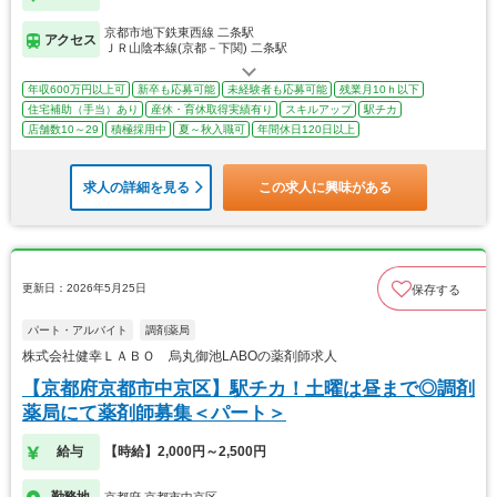
京都市地下鉄東西線 二条駅
アクセス
ＪＲ山陰本線(京都－下関) 二条駅
年収600万円以上可
新卒も応募可能
未経験者も応募可能
残業月10ｈ以下
住宅補助（手当）あり
産休・育休取得実績有り
スキルアップ
駅チカ
店舗数10～29
積極採用中
夏～秋入職可
年間休日120日以上
求人の詳細を見る
この求人に興味がある
更新日：2026年5月25日
保存する
パート・アルバイト
調剤薬局
株式会社健幸ＬＡＢＯ 烏丸御池LABOの薬剤師求人
【京都府京都市中京区】駅チカ！土曜は昼まで◎調剤
薬局にて薬剤師募集＜パート＞
給与
【時給】2,000円～2,500円