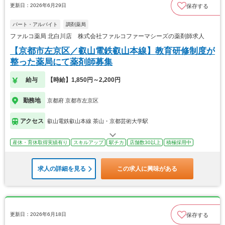
更新日：2026年6月29日
保存する
パート・アルバイト
調剤薬局
ファルコ薬局 北白川店 株式会社ファルコファーマシーズの薬剤師求人
【京都市左京区／叡山電鉄叡山本線】教育研修制度が
整った薬局にて薬剤師募集
給与
【時給】1,850円～2,200円
勤務地
京都府 京都市左京区
アクセス
叡山電鉄叡山本線 茶山・京都芸術大学駅
産休・育休取得実績有り
スキルアップ
駅チカ
店舗数30以上
積極採用中
求人の詳細を見る
この求人に興味がある
更新日：2026年6月18日
保存する