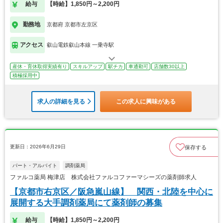
給与
【時給】1,850円～2,200円
勤務地
京都府 京都市左京区
アクセス
叡山電鉄叡山本線 一乗寺駅
産休・育休取得実績有り
スキルアップ
駅チカ
車通勤可
店舗数30以上
積極採用中
求人の詳細を見る
この求人に興味がある
更新日：2026年6月29日
保存する
パート・アルバイト
調剤薬局
ファルコ薬局 梅津店 株式会社ファルコファーマシーズの薬剤師求人
【京都市右京区／阪急嵐山線】 関西・北陸を中心に
展開する大手調剤薬局にて薬剤師の募集
給与
【時給】1,850円～2,200円