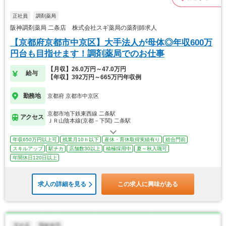
正社員
調剤薬局
阪神調剤薬局 二条店 株式会社スギ薬局の薬剤師求人
【京都府京都市中京区】大手法人が母体◎年収600万
円台も目指せます！調剤薬局でのお仕事
【月収】26.0万円～47.0万円
給与
【年収】392万円～665万円年収例
勤務地
京都府 京都市中京区
京都市地下鉄東西線 二条駅
アクセス
ＪＲ山陰本線(京都－下関) 二条駅
年収650万円以上可
残業月10ｈ以下
産休・育休取得実績有り
総合門前
スキルアップ
駅チカ
店舗数30以上
積極採用中
夏～秋入職可
年間休日120日以上
求人の詳細を見る
この求人に興味がある