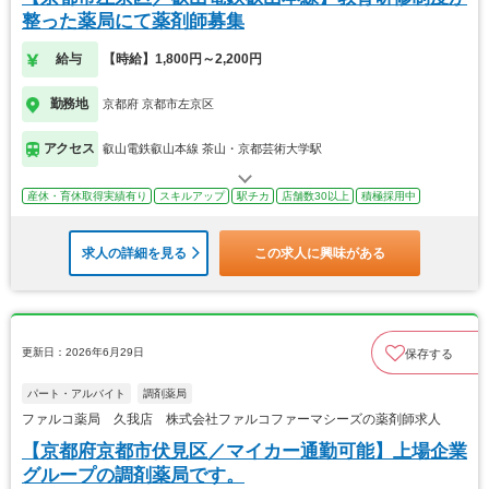
整った薬局にて薬剤師募集
給与
【時給】1,800円～2,200円
勤務地
京都府 京都市左京区
アクセス
叡山電鉄叡山本線 茶山・京都芸術大学駅
産休・育休取得実績有り
スキルアップ
駅チカ
店舗数30以上
積極採用中
求人の詳細を見る
この求人に興味がある
更新日：2026年6月29日
保存する
パート・アルバイト
調剤薬局
ファルコ薬局 久我店 株式会社ファルコファーマシーズの薬剤師求人
【京都府京都市伏見区／マイカー通勤可能】上場企業
グループの調剤薬局です。