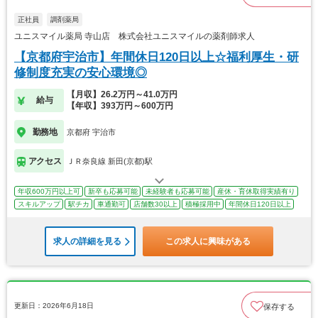
正社員
調剤薬局
ユニスマイル薬局 寺山店 株式会社ユニスマイルの薬剤師求人
【京都府宇治市】年間休日120日以上☆福利厚生・研
修制度充実の安心環境◎
【月収】26.2万円～41.0万円
給与
【年収】393万円～600万円
勤務地
京都府 宇治市
アクセス
ＪＲ奈良線 新田(京都)駅
年収600万円以上可
新卒も応募可能
未経験者も応募可能
産休・育休取得実績有り
スキルアップ
駅チカ
車通勤可
店舗数30以上
積極採用中
年間休日120日以上
求人の詳細を見る
この求人に興味がある
更新日：2026年6月18日
保存する