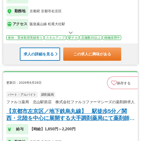
勤務地
京都府 京都市右京区
アクセス
阪急嵐山線 松尾大社駅
産休・育休取得実績有り
スキルアップ
駅チカ
店舗数30以上
積極採用中
求人の詳細を見る
この求人に興味がある
更新日：2026年6月29日
保存する
パート・アルバイト
調剤薬局
ファルコ薬局 北山駅前店 株式会社ファルコファーマシーズの薬剤師求人
【京都市左京区／地下鉄烏丸線】 駅徒歩5分／関
西・北陸を中心に展開する大手調剤薬局にて薬剤師の
募集
給与
【時給】1,850円～2,200円