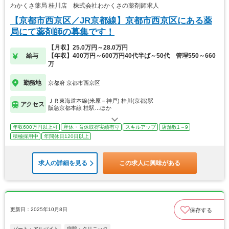
わかくさ薬局 桂川店 株式会社わかくさの薬剤師求人
【京都市西京区／JR京都線】京都市西京区にある薬
局にて薬剤師の募集です！
【月収】25.0万円～28.0万円
給与
【年収】400万円～600万円40代半ば～50代 管理550～660
万
勤務地
京都府 京都市西京区
ＪＲ東海道本線(米原－神戸) 桂川(京都)駅
アクセス
阪急京都本線 桂駅…ほか
年収600万円以上可
産休・育休取得実績有り
スキルアップ
店舗数1～9
積極採用中
年間休日120日以上
求人の詳細を見る
この求人に興味がある
更新日：2025年10月8日
保存する
パート・アルバイト
病院・クリニック