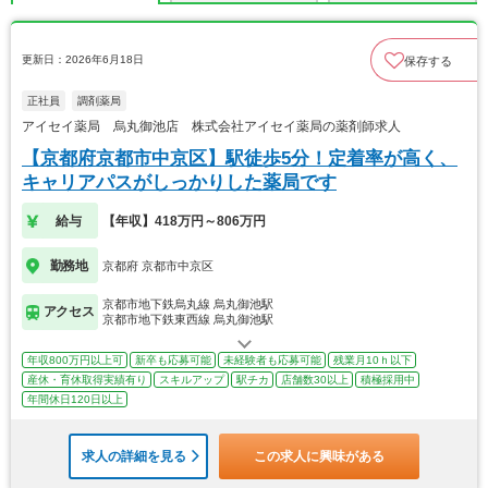
更新日：2026年6月18日
保存する
正社員
調剤薬局
アイセイ薬局 烏丸御池店 株式会社アイセイ薬局の薬剤師求人
【京都府京都市中京区】駅徒歩5分！定着率が高く、
キャリアパスがしっかりした薬局です
給与
【年収】418万円～806万円
勤務地
京都府 京都市中京区
京都市地下鉄烏丸線 烏丸御池駅
アクセス
京都市地下鉄東西線 烏丸御池駅
年収800万円以上可
新卒も応募可能
未経験者も応募可能
残業月10ｈ以下
産休・育休取得実績有り
スキルアップ
駅チカ
店舗数30以上
積極採用中
年間休日120日以上
求人の詳細を見る
この求人に興味がある