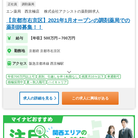
正社員
調剤薬局
エン薬局 西京極店 株式会社アクシストの薬剤師求人
【京都市右京区】2021年1月オープンの調剤薬局での
薬剤師募集！！
給与
【年収】500万円～700万円
勤務地
京都府 京都市右京区
アクセス
阪急京都本線 西京極駅
年収700万円以上可
原則、引越しを伴う転勤なし
残業月10ｈ以下
車通勤可
積極採用中
夏～秋入職可
ハイキャリア
求人の詳細を見る
この求人に興味がある