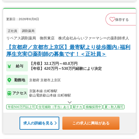
更新日：2026年6月8日
保存する
正社員
調剤薬局
リペアス調剤薬局 御所東店 株式会社みらいファーマシーの薬剤師求人
【京都府／京都市上京区】最寄駅より徒歩圏内♪福利
厚生充実◎薬剤師の募集です！＜正社員＞
【月収】32.1万円～40.0万円
給与
【年収】420万円～530万円経験により決定
勤務地
京都府 京都市上京区
京阪本線 出町柳駅
アクセス
叡山電鉄叡山本線 出町柳駅
年収500万円以上可
住宅補助（手当）あり
駅チカ
積極採用中
夏～秋入職可
求人の詳細を見る
この求人に興味がある