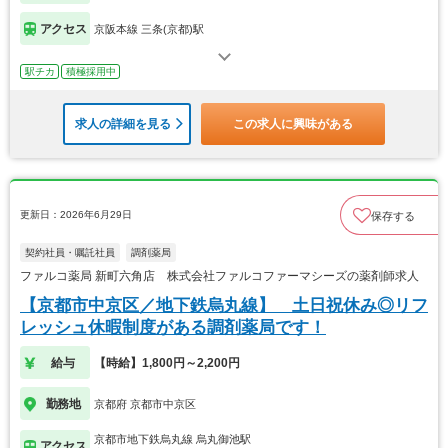
アクセス
京阪本線 三条(京都)駅
駅チカ
積極採用中
求人の詳細を見る
この求人に興味がある
更新日：2026年6月29日
保存する
契約社員・嘱託社員
調剤薬局
ファルコ薬局 新町六角店 株式会社ファルコファーマシーズの薬剤師求人
【京都市中京区／地下鉄烏丸線】 土日祝休み◎リフ
レッシュ休暇制度がある調剤薬局です！
給与
【時給】1,800円～2,200円
勤務地
京都府 京都市中京区
京都市地下鉄烏丸線 烏丸御池駅
アクセス