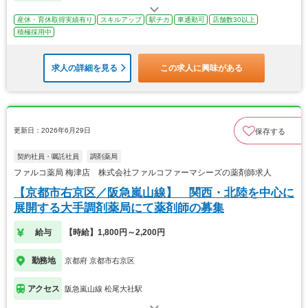
産休・育休取得実績有り
スキルアップ
駅チカ
車通勤可
店舗数30以上
積極採用中
求人の詳細を見る
この求人に興味がある
更新日：2026年6月29日
保存する
契約社員・嘱託社員
調剤薬局
ファルコ薬局 梅津店 株式会社ファルコファーマシーズの薬剤師求人
【京都市右京区／阪急嵐山線】 関西・北陸を中心に
展開する大手調剤薬局にて薬剤師の募集
給与
【時給】1,800円～2,200円
勤務地
京都府 京都市右京区
アクセス
阪急嵐山線 松尾大社駅