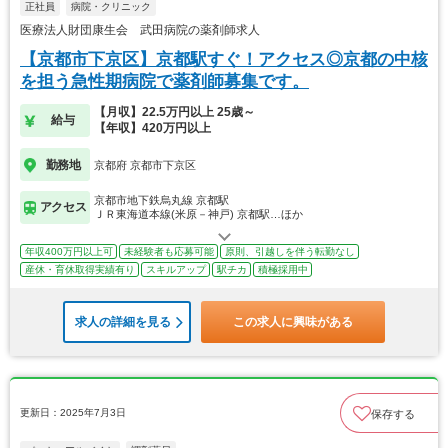
正社員
病院・クリニック
医療法人財団康生会 武田病院の薬剤師求人
【京都市下京区】京都駅すぐ！アクセス◎京都の中核
を担う急性期病院で薬剤師募集です。
【月収】22.5万円以上 25歳～
給与
【年収】420万円以上
勤務地
京都府 京都市下京区
京都市地下鉄烏丸線 京都駅
アクセス
ＪＲ東海道本線(米原－神戸) 京都駅…ほか
年収400万円以上可
未経験者も応募可能
原則、引越しを伴う転勤なし
産休・育休取得実績有り
スキルアップ
駅チカ
積極採用中
求人の詳細を見る
この求人に興味がある
更新日：2025年7月3日
保存する