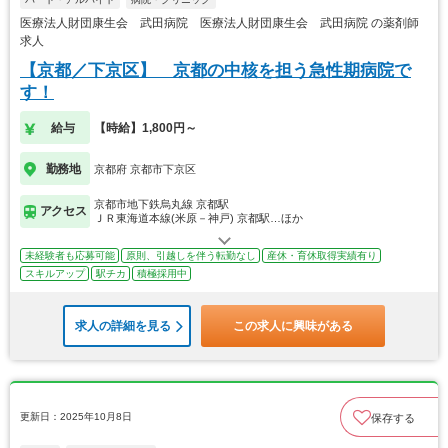
医療法人財団康生会 武田病院 医療法人財団康生会 武田病院 の薬剤師
求人
【京都／下京区】 京都の中核を担う急性期病院で
す！
給与
【時給】1,800円～
勤務地
京都府 京都市下京区
京都市地下鉄烏丸線 京都駅
アクセス
ＪＲ東海道本線(米原－神戸) 京都駅…ほか
未経験者も応募可能
原則、引越しを伴う転勤なし
産休・育休取得実績有り
スキルアップ
駅チカ
積極採用中
求人の詳細を見る
この求人に興味がある
更新日：2025年10月8日
保存する