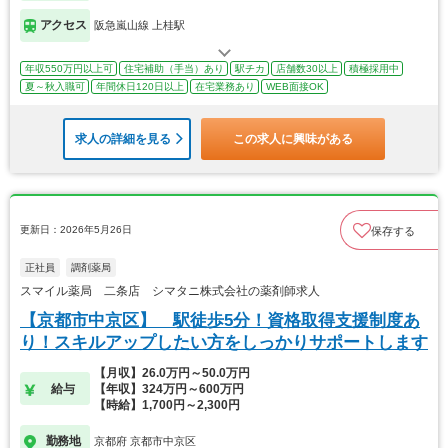
アクセス
阪急嵐山線 上桂駅
年収550万円以上可
住宅補助（手当）あり
駅チカ
店舗数30以上
積極採用中
夏～秋入職可
年間休日120日以上
在宅業務あり
WEB面接OK
求人の詳細を見る
この求人に興味がある
更新日：2026年5月26日
保存する
正社員
調剤薬局
スマイル薬局 二条店 シマタニ株式会社の薬剤師求人
【京都市中京区】 駅徒歩5分！資格取得支援制度あ
り！スキルアップしたい方をしっかりサポートします
【月収】26.0万円～50.0万円
給与
【年収】324万円～600万円
【時給】1,700円～2,300円
勤務地
京都府 京都市中京区