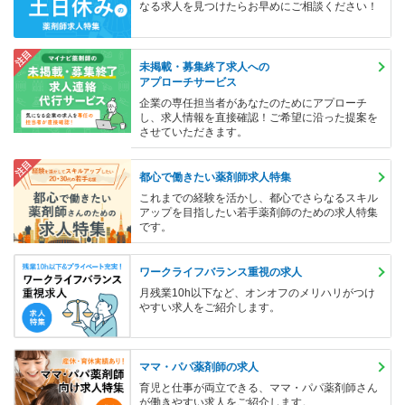
なる求人を見つけたらお早めにご相談ください！
注目
未掲載・募集終了求人への
アプローチサービス
企業の専任担当者があなたのためにアプローチ
し、求人情報を直接確認！ご希望に沿った提案を
させていただきます。
注目
都心で働きたい薬剤師求人特集
これまでの経験を活かし、都心でさらなるスキル
アップを目指したい若手薬剤師のための求人特集
です。
ワークライフバランス重視の求人
月残業10h以下など、オンオフのメリハリがつけ
やすい求人をご紹介します。
ママ・パパ薬剤師の求人
育児と仕事が両立できる、ママ・パパ薬剤師さん
が働きやすい求人をご紹介します。