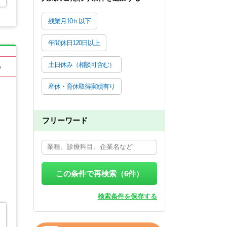
残業月10ｈ以下
年間休日120日以上
土日休み（相談可含む）
る
産休・育休取得実績有り
フリーワード
この条件で再検索（
6
件）
検索条件を保存する