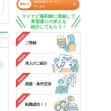
無料転職サポートに
簡単1分
申し込む
マイナビ薬剤師に登録して
希望通りの求人を
紹介してもらう！
STEP1
ご登録
る
STEP2
求人のご紹介
り
STEP3
面接・条件交渉
STEP4
転職成功！！