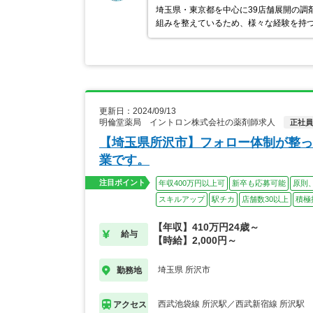
埼玉県・東京都を中心に39店舗展開の調
組みを整えているため、様々な経験を持つ
更新日：2024/09/13
明倫堂薬局 イントロン株式会社の薬剤師求人
正社員
【埼玉県所沢市】フォロー体制が整っ
業です。
注目ポイント
年収400万円以上可
新卒も応募可能
原則
スキルアップ
駅チカ
店舗数30以上
積極
【年収】410万円24歳～
給与
【時給】2,000円～
埼玉県 所沢市
勤務地
西武池袋線 所沢駅／西武新宿線 所沢駅
アクセス