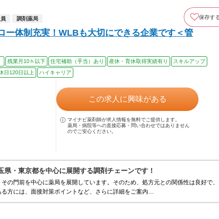
保存す
社員
調剤薬局
ォロー体制充実！WLBも大切にできる企業です＜管
）
残業月10ｈ以下
住宅補助（手当）あり
産休・育休取得実績有り
スキルアップ
休日120日以上
ハイキャリア
この求人に興味がある
マイナビ薬剤師が求人情報を無料でご提供します。
薬局・病院等への直接応募・問い合わせではありません
のでご安心ください。
埼玉県・東京都を中心に展開する調剤チェーンです！
、その門前を中心に薬局を展開しています。そのため、処方元との関係性は良好で、
ある方には、面接対策ポイントなど、さらに詳細をご案内…