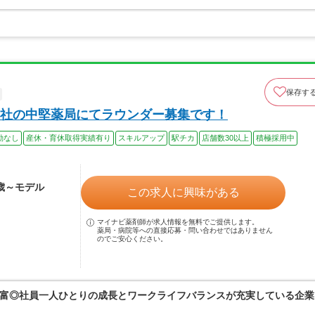
保存す
社の中堅薬局にてラウンダー募集です！
勤なし
産休・育休取得実績有り
スキルアップ
駅チカ
店舗数30以上
積極採用中
4歳～モデル
この求人に興味がある
マイナビ薬剤師が求人情報を無料でご提供します。
薬局・病院等への直接応募・問い合わせではありません
のでご安心ください。
富◎社員一人ひとりの成長とワークライフバランスが充実している企業