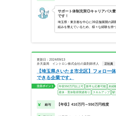
サポート体制充実◎キャリアパス豊
です！
埼玉県・東京都を中心に39店舗展開の調
組みを整えているため、様々な経験を持つ
更新日：2024/09/13
弁天薬局 イントロン株式会社の薬剤師求人
正社員
【埼玉県さいたま市北区】フォロー体
できる企業です。
注目ポイント
年収550万円以上可
新卒も応募可能
未経
産休・育休取得実績有り
スキルアップ
駅
【年収】410万円～550万円程度
給与