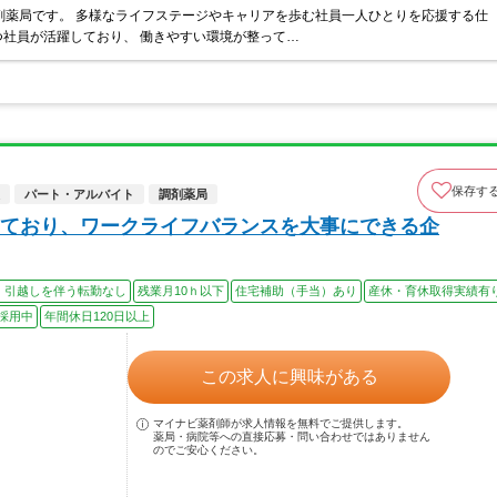
剤薬局です。 多様なライフステージやキャリアを歩む社員一人ひとりを応援する仕
社員が活躍しており、 働きやすい環境が整って…
保存す
パート・アルバイト
調剤薬局
ており、ワークライフバランスを大事にできる企
、引越しを伴う転勤なし
残業月10ｈ以下
住宅補助（手当）あり
産休・育休取得実績有
採用中
年間休日120日以上
この求人に興味がある
マイナビ薬剤師が求人情報を無料でご提供します。
薬局・病院等への直接応募・問い合わせではありません
のでご安心ください。