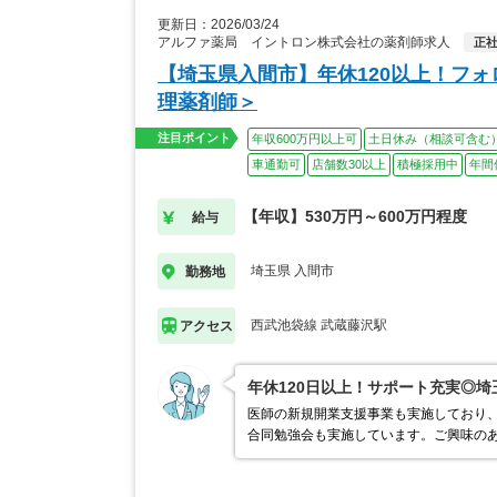
更新日：2026/03/24
アルファ薬局 イントロン株式会社の薬剤師求人
正
【埼玉県入間市】年休120以上！フ
理薬剤師＞
注目ポイント
年収600万円以上可
土日休み（相談可含む
車通勤可
店舗数30以上
積極採用中
年間
【年収】530万円～600万円程度
給与
埼玉県 入間市
勤務地
西武池袋線 武蔵藤沢駅
アクセス
年休120日以上！サポート充実◎
医師の新規開業支援事業も実施しており
合同勉強会も実施しています。ご興味の