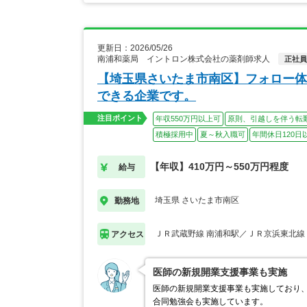
更新日：2026/05/26
南浦和薬局 イントロン株式会社の薬剤師求人
正社員
【埼玉県さいたま市南区】フォロー体
できる企業です。
注目ポイント
年収550万円以上可
原則、引越しを伴う転
積極採用中
夏～秋入職可
年間休日120日
【年収】410万円～550万円程度
給与
埼玉県 さいたま市南区
勤務地
ＪＲ武蔵野線 南浦和駅／ＪＲ京浜東北線
アクセス
医師の新規開業支援事業も実施
医師の新規開業支援事業も実施しており
合同勉強会も実施しています。