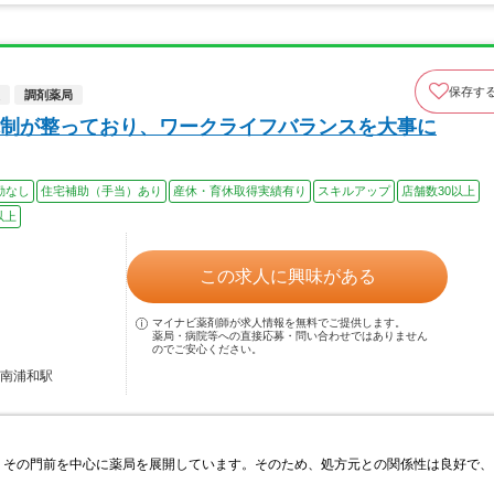
保存す
調剤薬局
制が整っており、ワークライフバランスを大事に
勤なし
住宅補助（手当）あり
産休・育休取得実績有り
スキルアップ
店舗数30以上
以上
この求人に興味がある
マイナビ薬剤師が求人情報を無料でご提供します。
薬局・病院等への直接応募・問い合わせではありません
のでご安心ください。
 南浦和駅
、その門前を中心に薬局を展開しています。そのため、処方元との関係性は良好で、