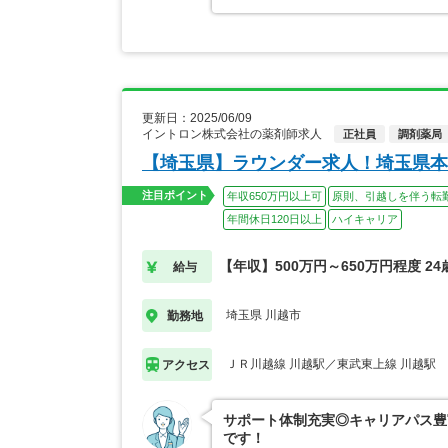
更新日：2025/06/09
イントロン株式会社の薬剤師求人
正社員
調剤薬局
【埼玉県】ラウンダー求人！埼玉県本
注目ポイント
年収650万円以上可
原則、引越しを伴う転
年間休日120日以上
ハイキャリア
【年収】500万円～650万円程度 2
給与
埼玉県 川越市
勤務地
ＪＲ川越線 川越駅／東武東上線 川越駅
アクセス
サポート体制充実◎キャリアパス豊
です！