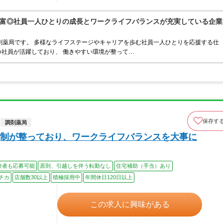
富◎社員一人ひとりの成長とワークライフバランスが充実している企業
剤薬局です。 多様なライフステージやキャリアを歩む社員一人ひとりを応援する仕
社員が活躍しており、 働きやすい環境が整って…
保存す
調剤薬局
制が整っており、ワークライフバランスを大事に
験者も応募可能
原則、引越しを伴う転勤なし
住宅補助（手当）あり
チカ
店舗数30以上
積極採用中
年間休日120日以上
この求人に興味がある