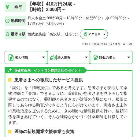
【年収】410万円24歳～
給与
【時給】2,000円～
月火木金土:09時30分～18時30分（休憩60分）,水:09時30分～
勤務時間
17時30分（休憩60分）
最寄り駅
西武池袋線「所沢駅」 徒歩5分
アクセス
更新日：2024/09/13 求人番号：431331
求人情報
法人情報
類似の求人
明倫堂薬局 イントロン株式会社のポイント
患者さまへの徹底したサービス提供
「調剤」を「情報提供」であると考えます。患者さまが安心して薬
物治療に「参加」できるように、薬剤師が患者さまを見下ろして指
導するのではなく、薬剤師と患者さまが対等の立場になり、服薬に
関してあらゆる助言ができるように心がけています。患者さま主体
の薬物治療を提供するために、きめ細かな情報提供を行い、信頼関
係を築きあげていく。そんな純粋なかかりつけ薬剤師を目指してい
ます。
医師の新規開業支援事業も実施