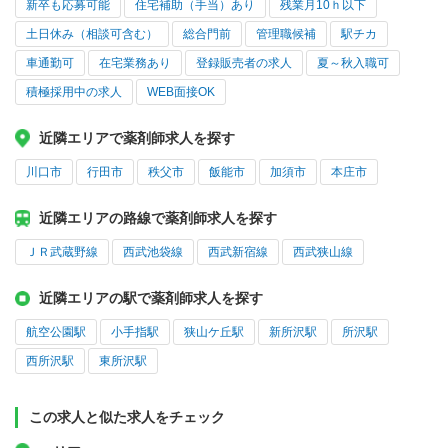
新卒も応募可能
住宅補助（手当）あり
残業月10ｈ以下
土日休み（相談可含む）
総合門前
管理職候補
駅チカ
車通勤可
在宅業務あり
登録販売者の求人
夏～秋入職可
積極採用中の求人
WEB面接OK
近隣エリアで薬剤師求人を探す
川口市
行田市
秩父市
飯能市
加須市
本庄市
近隣エリアの路線で薬剤師求人を探す
ＪＲ武蔵野線
西武池袋線
西武新宿線
西武狭山線
近隣エリアの駅で薬剤師求人を探す
航空公園駅
小手指駅
狭山ケ丘駅
新所沢駅
所沢駅
西所沢駅
東所沢駅
この求人と似た求人をチェック