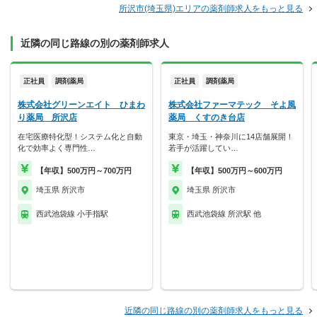
所沢市(埼玉県)エリアの薬剤師求人をもっと見る
近隣の同じ路線の別の薬剤師求人
正社員
調剤薬局
正社員
調剤薬局
株式会社グリーンエイト ひまわ
株式会社ファーマテック そよ風
り薬局 所沢店
薬局 くすのき台店
在宅医療特化型！システム化と自動
東京・埼玉・神奈川に14店舗展開！
化で効率よく専門性…
若手が活躍してい…
【年収】500万円～700万円
【年収】500万円～600万円
埼玉県 所沢市
埼玉県 所沢市
西武池袋線 小手指駅
西武池袋線 所沢駅 他
近隣の同じ路線の別の薬剤師求人をもっと見る