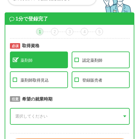
1分で登録完了
1
2
3
4
5
取得資格
必須
必須
薬剤師
認定薬剤師
薬剤師取得見込
登録販売者
取得予定年
希望の就業時期
必須
任意
年 3月