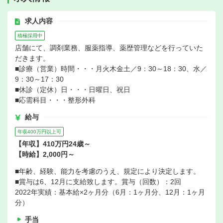
求人内容
積極採用中
店舗にて、調剤業務、服薬指導、薬歴管理などを行っていた
だきます。
■診療（営業）時間・・・月火木金土／9：30～18：30、水／
9：30～17：30
■休診（定休）日・・・日曜日、祝日
■応需科目・・・整形外科
給与
年収400万円以上可
【年収】410万円24歳～
【時給】2,000円～
■年齢、経験、能力を考慮のうえ、規定により決定します。
■賞与は6、12月に支給致します。賞与（回数）：2回
2022年実績：基本給×2ヶ月分（6月：1ヶ月分、12月：1ヶ月
分）
手当