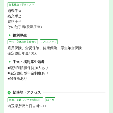
住宅補助（手当）あり
通勤手当
残業手当
資格手当
その他手当(役職手当)
福利厚生
産休・育休取得実績有り
スキルアップ
雇用保険、労災保険、健康保険、厚生年金保険
確定拠出年金401k
手当・福利厚生備考
■薬剤師賠償保健加入あり
■確定拠出型年金制度あり
■保養所あり
勤務地・アクセス
原則、引越しを伴う転勤なし
駅チカ
埼玉県所沢市日吉町9-11