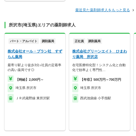
最近見た薬剤師求人をもっと見る
所沢市(埼玉県)エリアの薬剤師求人
パート・アルバイト
調剤薬局
正社員
調剤薬局
株式会社オール・プラン社 すず
株式会社グリーンエイト ひまわ
らん薬局
り薬局 所沢店
最寄り駅より徒歩3分♪社員の定着率
在宅医療特化型！システム化と自動
の高い薬局です◎
化で効率よく専門性…
【時給】2,000円～
【年収】500万円～700万円
埼玉県 所沢市
埼玉県 所沢市
ＪＲ武蔵野線 東所沢駅
西武池袋線 小手指駅