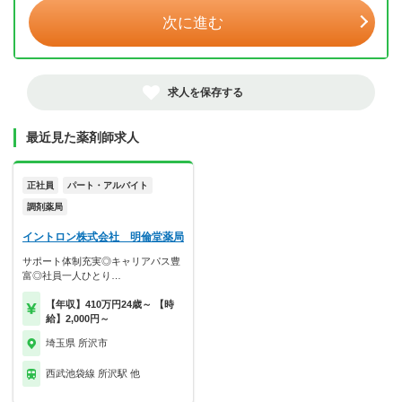
次に進む
求人を保存する
最近見た薬剤師求人
正社員
パート・アルバイト
調剤薬局
イントロン株式会社 明倫堂薬局
サポート体制充実◎キャリアパス豊
富◎社員一人ひとり…
【年収】410万円24歳～ 【時
給】2,000円～
埼玉県 所沢市
西武池袋線 所沢駅 他