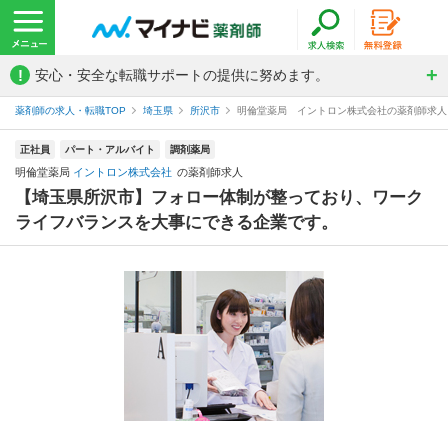
!
安心・安全な転職サポートの提供に努めます。
薬剤師の求人・転職TOP
埼玉県
所沢市
明倫堂薬局 イントロン株式会社の薬剤師求人
正社員
パート・アルバイト
調剤薬局
明倫堂薬局
イントロン株式会社
の薬剤師求人
【埼玉県所沢市】フォロー体制が整っており、ワーク
ライフバランスを大事にできる企業です。