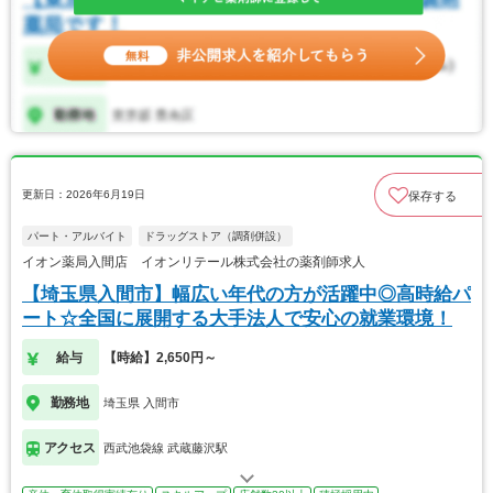
更新日：2026年6月19日
保存する
パート・アルバイト
ドラッグストア（調剤併設）
イオン薬局入間店 イオンリテール株式会社の薬剤師求人
【埼玉県入間市】幅広い年代の方が活躍中◎高時給パ
ート☆全国に展開する大手法人で安心の就業環境！
給与
【時給】2,650円～
勤務地
埼玉県 入間市
アクセス
西武池袋線 武蔵藤沢駅