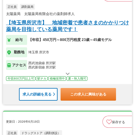
正社員
調剤薬局
太陽薬局 太陽薬局有限会社の薬剤師求人
【埼玉県所沢市】 地域密着で患者さまのかかりつけ
薬局を目指している薬局です！
給与
【年収】450万円～800万円程度 23歳～45歳モデル
勤務地
埼玉県 所沢市
西武池袋線 所沢駅
アクセス
西武新宿線 所沢駅
年収800万円以上可
駅チカ
積極採用中
夏～秋入職可
求人の詳細を見る
この求人に興味がある
更新日：2026年6月19日
保存する
正社員
ドラッグストア（調剤併設）