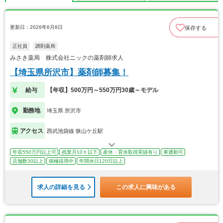
更新日：2026年6月8日
保存する
正社員
調剤薬局
みさき薬局 株式会社ニックの薬剤師求人
【埼玉県所沢市】薬剤師募集！
給与
【年収】500万円～550万円30歳～モデル
勤務地
埼玉県 所沢市
アクセス
西武池袋線 狭山ケ丘駅
年収550万円以上可
残業月10ｈ以下
産休・育休取得実績有り
車通勤可
店舗数30以上
積極採用中
年間休日120日以上
求人の詳細を見る
この求人に興味がある