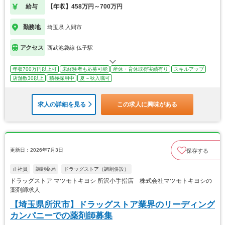
給与
【年収】458万円～700万円
勤務地
埼玉県 入間市
アクセス
西武池袋線 仏子駅
年収700万円以上可
未経験者も応募可能
産休・育休取得実績有り
スキルアップ
店舗数30以上
積極採用中
夏～秋入職可
求人の詳細を見る
この求人に興味がある
更新日：2026年7月3日
保存する
正社員
調剤薬局
ドラッグストア（調剤併設）
ドラッグストア マツモトキヨシ 所沢小手指店 株式会社マツモトキヨシの
薬剤師求人
【埼玉県所沢市】ドラッグストア業界のリーディング
カンパニーでの薬剤師募集