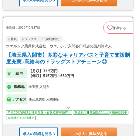
更新日：2026年6月27日
保存する
正社員
ドラッグストア（調剤併設）
ウエルシア薬局株式会社 ウエルシア入間春日町店の薬剤師求人
【埼玉県入間市】多彩なキャリアパスと子育て支援制
度充実♪高給与のドラッグストアチェーン◎
【月収】33.5万円
給与
【年収】515万円～650万円
勤務地
埼玉県 入間市
アクセス
西武池袋線 入間市駅
年収650万円以上可
産休・育休取得実績有り
車通勤可
店舗数30以上
積極採用中
年間休日120日以上
求人の詳細を見る
この求人に興味がある