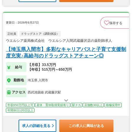
更新日：2026年6月27日
保存する
正社員
ドラッグストア（調剤併設）
ウエルシア薬局株式会社 ウエルシア入間武蔵藤沢店の薬剤師求人
【埼玉県入間市】多彩なキャリアパスと子育て支援制
度充実♪高給与のドラッグストアチェーン◎
【月収】33.5万円
給与
【年収】515万円～650万円
勤務地
埼玉県 入間市
アクセス
西武池袋線 武蔵藤沢駅
年収650万円以上可
産休・育休取得実績有り
駅チカ
店舗数30以上
積極採用中
年間休日120日以上
求人の詳細を見る
この求人に興味がある