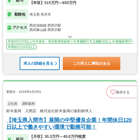
給与
【年収】515万円～650万円
勤務地
埼玉県 所沢市
西武池袋線 西所沢駅
アクセス
西武狭山線 西所沢駅
年収650万円以上可
産休・育休取得実績有り
車通勤可
店舗数30以上
積極採用中
年間休日120日以上
求人の詳細を見る
この求人に興味がある
更新日：2026年6月26日
保存する
正社員
調剤薬局
鈴木薬局 入間店 株式会社鈴木薬局の薬剤師求人
【埼玉県入間市】展開の中堅優良企業！年間休日120
日以上で働きやすい環境で勤務可能！
【月収】30.3万円～40.0万円程度
給与