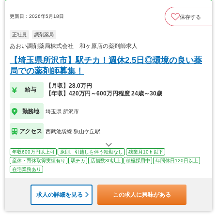
更新日：2026年5月18日
保存する
正社員
調剤薬局
あおい調剤薬局株式会社 和ヶ原店の薬剤師求人
【埼玉県所沢市】駅チカ！週休2.5日◎環境の良い薬
局での薬剤師募集！
【月収】28.0万円
給与
【年収】420万円～600万円程度 24歳～30歳
勤務地
埼玉県 所沢市
アクセス
西武池袋線 狭山ケ丘駅
年収600万円以上可
原則、引越しを伴う転勤なし
残業月10ｈ以下
産休・育休取得実績有り
駅チカ
店舗数30以上
積極採用中
年間休日120日以上
在宅業務あり
求人の詳細を見る
この求人に興味がある