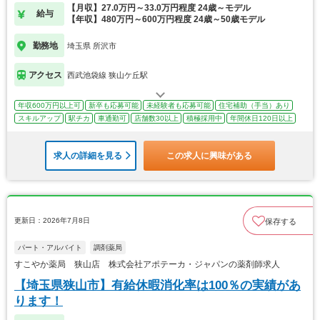
【月収】27.0万円～33.0万円程度 24歳～モデル
給与
【年収】480万円～600万円程度 24歳～50歳モデル
勤務地
埼玉県 所沢市
アクセス
西武池袋線 狭山ケ丘駅
年収600万円以上可
新卒も応募可能
未経験者も応募可能
住宅補助（手当）あり
スキルアップ
駅チカ
車通勤可
店舗数30以上
積極採用中
年間休日120日以上
求人の詳細を見る
この求人に興味がある
更新日：2026年7月8日
保存する
パート・アルバイト
調剤薬局
すこやか薬局 狭山店 株式会社アポテーカ・ジャパンの薬剤師求人
【埼玉県狭山市】有給休暇消化率は100％の実績があ
ります！