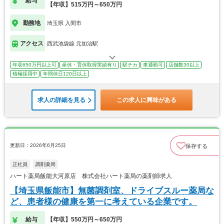
給与
【年収】515万円～650万円
勤務地
埼玉県 入間市
アクセス
西武池袋線 元加治駅
年収650万円以上可
産休・育休取得実績有り
駅チカ
車通勤可
店舗数30以上
積極採用中
年間休日120日以上
求人の詳細を見る
この求人に興味がある
更新日：2026年6月25日
保存する
正社員
調剤薬局
ハート薬局飯能大河原店 株式会社ハート薬局の薬剤師求人
【埼玉県飯能市】無菌調剤室、ドライブスルー薬局な
ど、患者様の健康を第一に考えている企業です。
給与
【年収】550万円～650万円