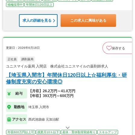
積極採用中
年間休日120日以上
求人の詳細を見る
この求人に興味がある
更新日：2026年6月18日
保存する
正社員
調剤薬局
ユニスマイル薬局 入間店 株式会社ユニスマイルの薬剤師求人
【埼玉県入間市】年間休日120日以上☆福利厚生・研
修制度充実の安心環境◎
【月収】26.2万円～41.0万円
給与
【年収】393万円～600万円
勤務地
埼玉県 入間市
アクセス
西武池袋線 元加治駅
年収600万円以上可
残業月10ｈ以下
産休・育休取得実績有り
スキルアップ