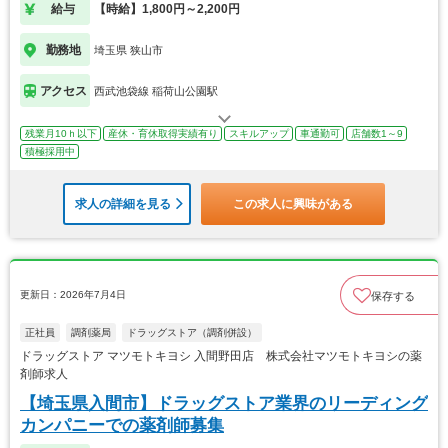
給与
【時給】1,800円～2,200円
勤務地
埼玉県 狭山市
アクセス
西武池袋線 稲荷山公園駅
残業月10ｈ以下
産休・育休取得実績有り
スキルアップ
車通勤可
店舗数1～9
積極採用中
求人の詳細を見る
この求人に興味がある
更新日：2026年7月4日
保存する
正社員
調剤薬局
ドラッグストア（調剤併設）
ドラッグストア マツモトキヨシ 入間野田店 株式会社マツモトキヨシの薬
剤師求人
【埼玉県入間市】ドラッグストア業界のリーディング
カンパニーでの薬剤師募集