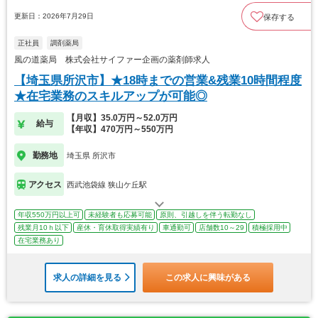
更新日：2026年7月29日
保存する
正社員
調剤薬局
風の道薬局 株式会社サイファー企画の薬剤師求人
【埼玉県所沢市】★18時までの営業&残業10時間程度
★在宅業務のスキルアップが可能◎
【月収】35.0万円～52.0万円
給与
【年収】470万円～550万円
勤務地
埼玉県 所沢市
アクセス
西武池袋線 狭山ケ丘駅
年収550万円以上可
未経験者も応募可能
原則、引越しを伴う転勤なし
残業月10ｈ以下
産休・育休取得実績有り
車通勤可
店舗数10～29
積極採用中
在宅業務あり
求人の詳細を見る
この求人に興味がある