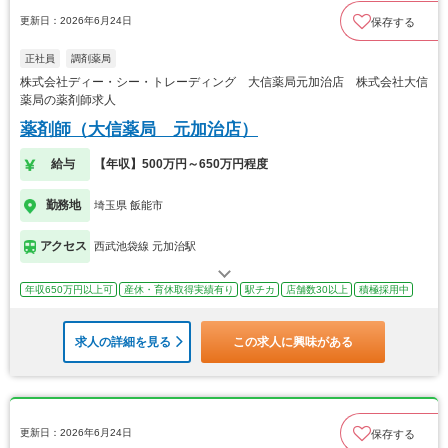
更新日：2026年6月24日
保存する
正社員
調剤薬局
株式会社ディー・シー・トレーディング 大信薬局元加治店 株式会社大信
薬局の薬剤師求人
薬剤師（大信薬局 元加治店）
給与
【年収】500万円～650万円程度
勤務地
埼玉県 飯能市
アクセス
西武池袋線 元加治駅
年収650万円以上可
産休・育休取得実績有り
駅チカ
店舗数30以上
積極採用中
求人の詳細を見る
この求人に興味がある
更新日：2026年6月24日
保存する