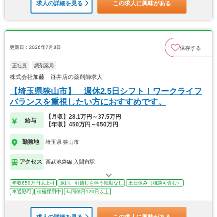
求人の詳細を見る
この求人に興味がある
更新日：2026年7月3日
保存する
正社員
調剤薬局
株式会社加藤 笹井店の薬剤師求人
【埼玉県狭山市】 週休2.5日シフト！ワークライフ
バランスを重視したい方におすすめです。
【月収】28.1万円～37.5万円
給与
【年収】450万円～650万円
勤務地
埼玉県 狭山市
アクセス
西武池袋線 入間市駅
年収650万円以上可
原則、引越しを伴う転勤なし
土日休み（相談可含む）
車通勤可
積極採用中
年間休日120日以上
求人の詳細を見る
この求人に興味がある