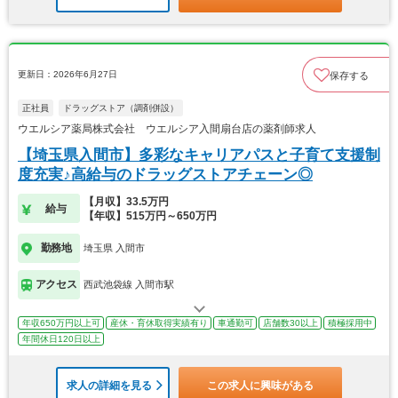
更新日：2026年6月27日
保存する
正社員
ドラッグストア（調剤併設）
ウエルシア薬局株式会社 ウエルシア入間扇台店の薬剤師求人
【埼玉県入間市】多彩なキャリアパスと子育て支援制
度充実♪高給与のドラッグストアチェーン◎
【月収】33.5万円
給与
【年収】515万円～650万円
勤務地
埼玉県 入間市
アクセス
西武池袋線 入間市駅
年収650万円以上可
産休・育休取得実績有り
車通勤可
店舗数30以上
積極採用中
年間休日120日以上
求人の詳細を見る
この求人に興味がある