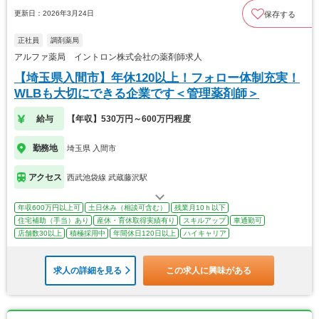
更新日：2026年3月24日
保存する
正社員
調剤薬局
アルファ薬局 イントロン株式会社の薬剤師求人
【埼玉県入間市】年休120以上！フォロー体制充実！
WLBも大切にできる企業です＜管理薬剤師＞
給与
【年収】530万円～600万円程度
勤務地
埼玉県 入間市
アクセス
西武池袋線 武蔵藤沢駅
年収600万円以上可
土日休み（相談可含む）
残業月10ｈ以下
住宅補助（手当）あり
産休・育休取得実績有り
スキルアップ
車通勤可
店舗数30以上
積極採用中
年間休日120日以上
ハイキャリア
求人の詳細を見る
この求人に興味がある