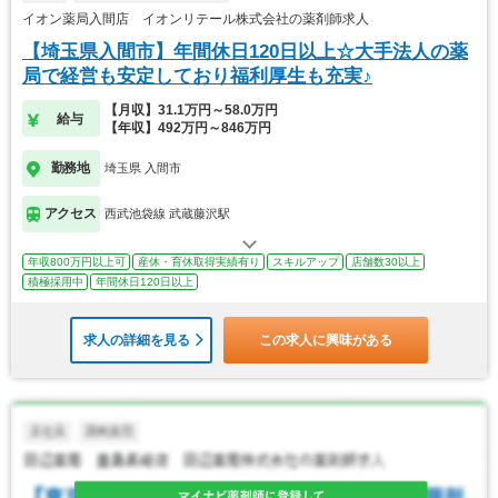
イオン薬局入間店 イオンリテール株式会社の薬剤師求人
【埼玉県入間市】年間休日120日以上☆大手法人の薬
局で経営も安定しており福利厚生も充実♪
【月収】31.1万円～58.0万円
給与
【年収】492万円～846万円
勤務地
埼玉県 入間市
アクセス
西武池袋線 武蔵藤沢駅
年収800万円以上可
産休・育休取得実績有り
スキルアップ
店舗数30以上
積極採用中
年間休日120日以上
求人の詳細を見る
この求人に興味がある