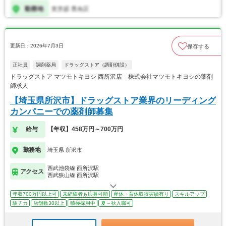
更新日：2026年7月3日
保存する
正社員
調剤薬局
ドラッグストア（調剤併設）
ドラッグストア マツモトキヨシ 西所沢店 株式会社マツモトキヨシの薬剤
師求人
【埼玉県所沢市】ドラッグストア業界のリーディング
カンパニーでの薬剤師募集
給与
【年収】458万円～700万円
勤務地
埼玉県 所沢市
西武池袋線 西所沢駅
アクセス
西武狭山線 西所沢駅
年収700万円以上可
未経験者も応募可能
産休・育休取得実績有り
スキルアップ
駅チカ
店舗数30以上
積極採用中
夏～秋入職可