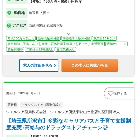
【年収】450万円～650万円程度
勤務地
埼玉県 入間市
アクセス
西武池袋線 武蔵藤沢駅
年収650万円以上可
新卒も応募可能
未経験者も応募可能
残業月10ｈ以下
住宅補助（手当）あり
産休・育休取得実績有り
駅チカ
車通勤可
店舗数10～29
積極採用中
年間休日120日以上
在宅業務あり
求人の詳細を見る
この求人に興味がある
更新日：2026年6月26日
保存する
正社員
ドラッグストア（調剤併設）
ウエルシア薬局株式会社 ウエルシア所沢東狭山ケ丘店の薬剤師求人
【埼玉県所沢市】多彩なキャリアパスと子育て支援制
度充実♪高給与のドラッグストアチェーン◎