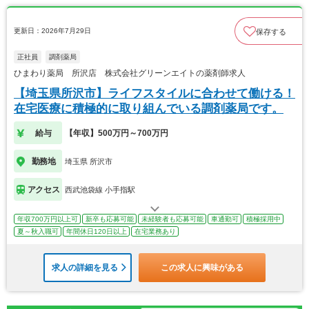
更新日：2026年7月29日
保存する
正社員
調剤薬局
ひまわり薬局 所沢店 株式会社グリーンエイトの薬剤師求人
【埼玉県所沢市】ライフスタイルに合わせて働ける！
在宅医療に積極的に取り組んでいる調剤薬局です。
給与
【年収】500万円～700万円
勤務地
埼玉県 所沢市
アクセス
西武池袋線 小手指駅
年収700万円以上可
新卒も応募可能
未経験者も応募可能
車通勤可
積極採用中
夏～秋入職可
年間休日120日以上
在宅業務あり
求人の詳細を見る
この求人に興味がある