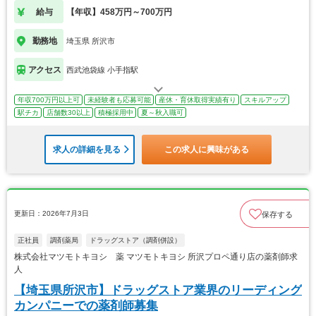
給与
【年収】458万円～700万円
勤務地
埼玉県 所沢市
アクセス
西武池袋線 小手指駅
年収700万円以上可
未経験者も応募可能
産休・育休取得実績有り
スキルアップ
駅チカ
店舗数30以上
積極採用中
夏～秋入職可
求人の詳細を見る
この求人に興味がある
更新日：2026年7月3日
保存する
正社員
調剤薬局
ドラッグストア（調剤併設）
株式会社マツモトキヨシ 薬 マツモトキヨシ 所沢プロペ通り店の薬剤師求
人
【埼玉県所沢市】ドラッグストア業界のリーディング
カンパニーでの薬剤師募集