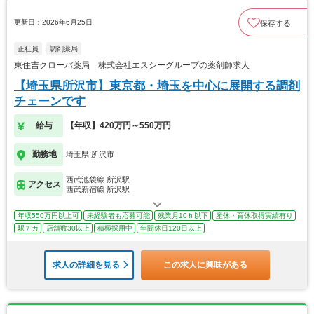
更新日：2026年6月25日
保存する
正社員
調剤薬局
東住吉クローバ薬局 株式会社エスシーグループの薬剤師求人
【埼玉県所沢市】東京都・埼玉を中心に展開する調剤
チェーンです
給与
【年収】420万円～550万円
勤務地
埼玉県 所沢市
西武池袋線 所沢駅
アクセス
西武新宿線 所沢駅
年収550万円以上可
未経験者も応募可能
残業月10ｈ以下
産休・育休取得実績有り
駅チカ
店舗数30以上
積極採用中
年間休日120日以上
求人の詳細を見る
この求人に興味がある