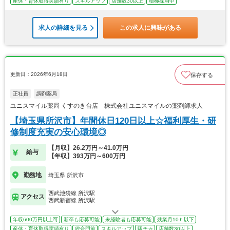
産休・育休取得実績有り
スキルアップ
店舗数30以上
積極採用中
求人の詳細を見る
この求人に興味がある
更新日：2026年6月18日
保存する
正社員
調剤薬局
ユニスマイル薬局 くすのき台店 株式会社ユニスマイルの薬剤師求人
【埼玉県所沢市】年間休日120日以上☆福利厚生・研
修制度充実の安心環境◎
【月収】26.2万円～41.0万円
給与
【年収】393万円～600万円
勤務地
埼玉県 所沢市
西武池袋線 所沢駅
アクセス
西武新宿線 所沢駅
年収600万円以上可
新卒も応募可能
未経験者も応募可能
残業月10ｈ以下
産休・育休取得実績有り
総合門前
スキルアップ
駅チカ
店舗数30以上