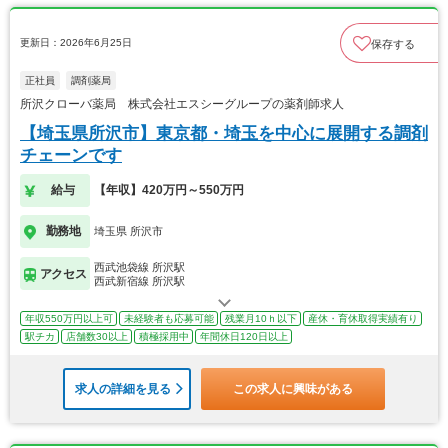
更新日：2026年6月25日
保存する
正社員
調剤薬局
所沢クローバ薬局 株式会社エスシーグループの薬剤師求人
【埼玉県所沢市】東京都・埼玉を中心に展開する調剤
チェーンです
給与
【年収】420万円～550万円
勤務地
埼玉県 所沢市
西武池袋線 所沢駅
アクセス
西武新宿線 所沢駅
年収550万円以上可
未経験者も応募可能
残業月10ｈ以下
産休・育休取得実績有り
駅チカ
店舗数30以上
積極採用中
年間休日120日以上
求人の詳細を見る
この求人に興味がある