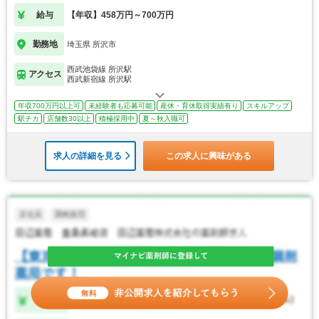
給与
【年収】458万円～700万円
勤務地
埼玉県 所沢市
西武池袋線 所沢駅
アクセス
西武新宿線 所沢駅
年収700万円以上可
未経験者も応募可能
産休・育休取得実績有り
スキルアップ
駅チカ
店舗数30以上
積極採用中
夏～秋入職可
求人の詳細を見る
この求人に興味がある