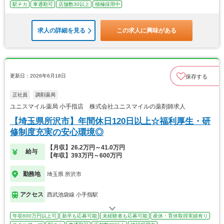
駅チカ
車通勤可
店舗数30以上
積極採用中
求人の詳細を見る
この求人に興味がある
更新日：2026年6月18日
保存する
正社員
調剤薬局
ユニスマイル薬局 小手指店 株式会社ユニスマイルの薬剤師求人
【埼玉県所沢市】年間休日120日以上☆福利厚生・研
修制度充実の安心環境◎
【月収】26.2万円～41.0万円
給与
【年収】393万円～600万円
勤務地
埼玉県 所沢市
アクセス
西武池袋線 小手指駅
年収600万円以上可
新卒も応募可能
未経験者も応募可能
産休・育休取得実績有り