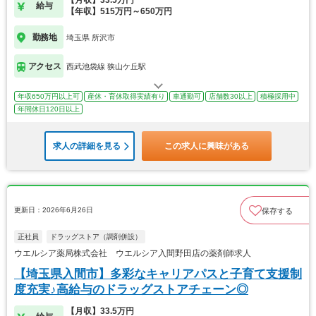
【月収】33.5万円
給与
【年収】515万円～650万円
勤務地
埼玉県 所沢市
アクセス
西武池袋線 狭山ケ丘駅
年収650万円以上可
産休・育休取得実績有り
車通勤可
店舗数30以上
積極採用中
年間休日120日以上
求人の詳細を見る
この求人に興味がある
更新日：2026年6月26日
保存する
正社員
ドラッグストア（調剤併設）
ウエルシア薬局株式会社 ウエルシア入間野田店の薬剤師求人
【埼玉県入間市】多彩なキャリアパスと子育て支援制
度充実♪高給与のドラッグストアチェーン◎
【月収】33.5万円