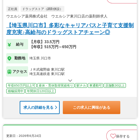
正社員
ドラッグストア（調剤併設）
ウエルシア薬局株式会社 ウエルシア東川口店の薬剤師求人
【埼玉県川口市】多彩なキャリアパスと子育て支援制
度充実♪高給与のドラッグストアチェーン◎
【月収】33.5万円
給与
【年収】515万円～650万円
勤務地
埼玉県 川口市
ＪＲ武蔵野線 東川口駅
アクセス
埼玉高速鉄道 東川口駅
年収650万円以上可
産休・育休取得実績有り
駅チカ
車通勤可
店舗数30以上
積極採用中
年間休日120日以上
求人の詳細を見る
この求人に興味がある
更新日：2026年6月24日
保存する