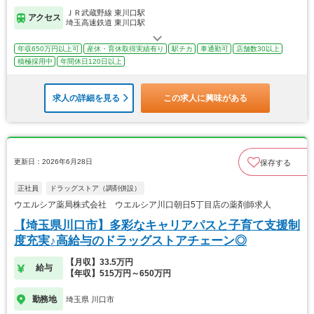
ＪＲ武蔵野線 東川口駅
アクセス
埼玉高速鉄道 東川口駅
年収650万円以上可
産休・育休取得実績有り
駅チカ
車通勤可
店舗数30以上
積極採用中
年間休日120日以上
求人の詳細を見る
この求人に興味がある
更新日：2026年6月28日
保存する
正社員
ドラッグストア（調剤併設）
ウエルシア薬局株式会社 ウエルシア川口朝日5丁目店の薬剤師求人
【埼玉県川口市】多彩なキャリアパスと子育て支援制
度充実♪高給与のドラッグストアチェーン◎
【月収】33.5万円
給与
【年収】515万円～650万円
勤務地
埼玉県 川口市