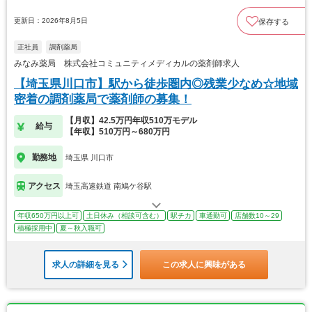
更新日：2026年8月5日
保存する
正社員
調剤薬局
みなみ薬局 株式会社コミュニティメディカルの薬剤師求人
【埼玉県川口市】駅から徒歩圏内◎残業少なめ☆地域
密着の調剤薬局で薬剤師の募集！
【月収】42.5万円年収510万モデル
給与
【年収】510万円～680万円
勤務地
埼玉県 川口市
アクセス
埼玉高速鉄道 南鳩ケ谷駅
年収650万円以上可
土日休み（相談可含む）
駅チカ
車通勤可
店舗数10～29
積極採用中
夏～秋入職可
求人の詳細を見る
この求人に興味がある