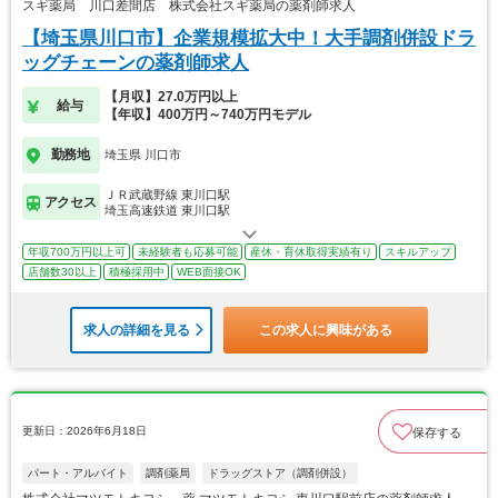
スギ薬局 川口差間店 株式会社スギ薬局の薬剤師求人
【埼玉県川口市】企業規模拡大中！大手調剤併設ドラ
ッグチェーンの薬剤師求人
【月収】27.0万円以上
給与
【年収】400万円～740万円モデル
勤務地
埼玉県 川口市
ＪＲ武蔵野線 東川口駅
アクセス
埼玉高速鉄道 東川口駅
年収700万円以上可
未経験者も応募可能
産休・育休取得実績有り
スキルアップ
店舗数30以上
積極採用中
WEB面接OK
求人の詳細を見る
この求人に興味がある
更新日：2026年6月18日
保存する
パート・アルバイト
調剤薬局
ドラッグストア（調剤併設）