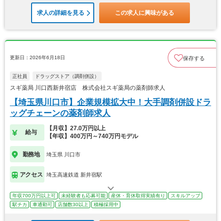
求人の詳細を見る
この求人に興味がある
更新日：2026年6月18日
保存する
正社員
ドラッグストア（調剤併設）
スギ薬局 川口西新井宿店 株式会社スギ薬局の薬剤師求人
【埼玉県川口市】企業規模拡大中！大手調剤併設ドラ
ッグチェーンの薬剤師求人
【月収】27.0万円以上
給与
【年収】400万円～740万円モデル
勤務地
埼玉県 川口市
アクセス
埼玉高速鉄道 新井宿駅
年収700万円以上可
未経験者も応募可能
産休・育休取得実績有り
スキルアップ
駅チカ
車通勤可
店舗数30以上
積極採用中