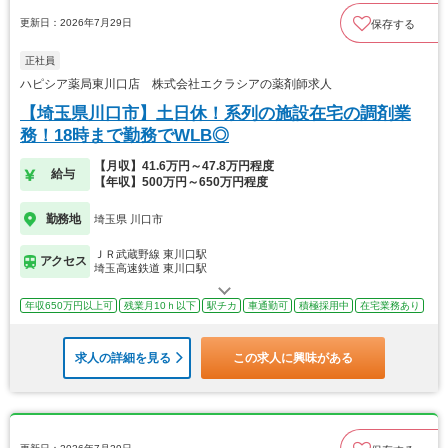
更新日：2026年7月29日
保存する
正社員
ハピシア薬局東川口店 株式会社エクラシアの薬剤師求人
【埼玉県川口市】土日休！系列の施設在宅の調剤業
務！18時まで勤務でWLB◎
【月収】41.6万円～47.8万円程度
給与
【年収】500万円～650万円程度
勤務地
埼玉県 川口市
ＪＲ武蔵野線 東川口駅
アクセス
埼玉高速鉄道 東川口駅
年収650万円以上可
残業月10ｈ以下
駅チカ
車通勤可
積極採用中
在宅業務あり
求人の詳細を見る
この求人に興味がある