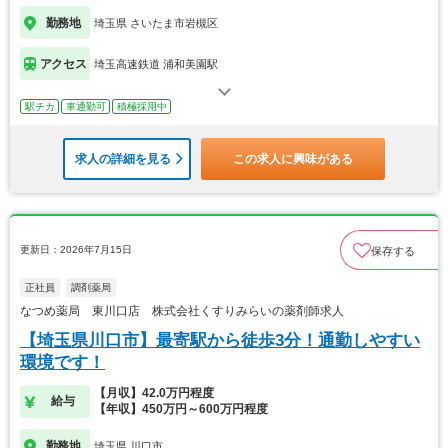
勤務地
埼玉県 さいたま市岩槻区
アクセス
埼玉高速鉄道 浦和美園駅
駅チカ
車通勤可
積極採用中
求人の詳細を見る
この求人に興味がある
更新日：2026年7月15日
保存する
正社員
調剤薬局
なつめ薬局 東川口店 株式会社くすりみらいの薬剤師求人
【埼玉県川口市】最寄駅から徒歩3分！通勤しやすい
環境です！
【月収】42.0万円程度
給与
【年収】450万円～600万円程度
勤務地
埼玉県 川口市