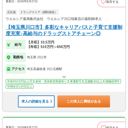
更新日：2026年6月27日
保存する
正社員
ドラッグストア（調剤併設）
ウエルシア薬局株式会社 ウエルシア川口領家店の薬剤師求人
【埼玉県川口市】多彩なキャリアパスと子育て支援制
度充実♪高給与のドラッグストアチェーン◎
【月収】33.5万円
給与
【年収】515万円～650万円
勤務地
埼玉県 川口市
アクセス
埼玉高速鉄道 川口元郷駅
年収650万円以上可
産休・育休取得実績有り
車通勤可
店舗数30以上
積極採用中
年間休日120日以上
求人の詳細を見る
この求人に興味がある
更新日：2026年6月27日
保存する