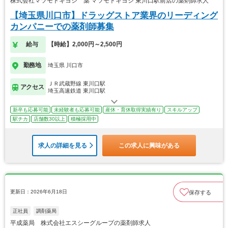
株式会社マツモトキヨシ 薬 マツモトキヨシ 東川口駅前店の薬剤師求人
【埼玉県川口市】ドラッグストア業界のリーディング
カンパニーでの薬剤師募集
給与
【時給】2,000円～2,500円
勤務地
埼玉県 川口市
ＪＲ武蔵野線 東川口駅
アクセス
埼玉高速鉄道 東川口駅
新卒も応募可能
未経験者も応募可能
産休・育休取得実績有り
スキルアップ
駅チカ
店舗数30以上
積極採用中
求人の詳細を見る
この求人に興味がある
更新日：2026年6月18日
保存する
正社員
調剤薬局
平成薬局 株式会社エスシーグループの薬剤師求人