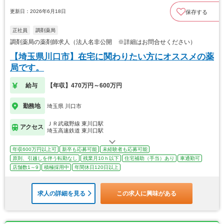
更新日：2026年6月18日
保存する
正社員
調剤薬局
調剤薬局の薬剤師求人（法人名非公開 ※詳細はお問合せください）
【埼玉県川口市】在宅に関わりたい方にオススメの薬
局です。
給与
【年収】470万円～600万円
勤務地
埼玉県 川口市
ＪＲ武蔵野線 東川口駅
アクセス
埼玉高速鉄道 東川口駅
年収600万円以上可
新卒も応募可能
未経験者も応募可能
原則、引越しを伴う転勤なし
残業月10ｈ以下
住宅補助（手当）あり
車通勤可
店舗数1～9
積極採用中
年間休日120日以上
求人の詳細を見る
この求人に興味がある