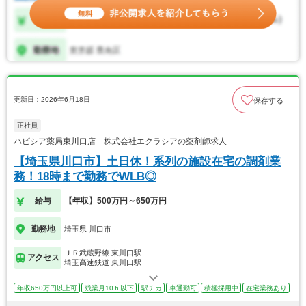
更新日：2026年6月18日
保存する
正社員
ハピシア薬局東川口店 株式会社エクラシアの薬剤師求人
【埼玉県川口市】土日休！系列の施設在宅の調剤業
務！18時まで勤務でWLB◎
給与
【年収】500万円～650万円
勤務地
埼玉県 川口市
ＪＲ武蔵野線 東川口駅
アクセス
埼玉高速鉄道 東川口駅
年収650万円以上可
残業月10ｈ以下
駅チカ
車通勤可
積極採用中
在宅業務あり