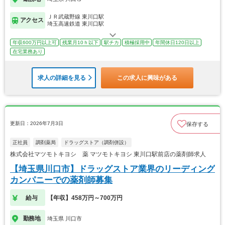
ＪＲ武蔵野線 東川口駅
アクセス
埼玉高速鉄道 東川口駅
年収600万円以上可
残業月10ｈ以下
駅チカ
積極採用中
年間休日120日以上
在宅業務あり
求人の詳細を見る
この求人に興味がある
更新日：2026年7月3日
保存する
正社員
調剤薬局
ドラッグストア（調剤併設）
株式会社マツモトキヨシ 薬 マツモトキヨシ 東川口駅前店の薬剤師求人
【埼玉県川口市】ドラッグストア業界のリーディング
カンパニーでの薬剤師募集
給与
【年収】458万円～700万円
勤務地
埼玉県 川口市