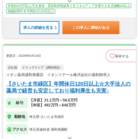
年収800万円以上可
産休・育休取得実績有り
スキルアップ
駅チカ
店舗数30以上
積極採用中
年間休日120日以上
求人の詳細を見る
この求人に興味がある
更新日：2026年6月19日
保存する
正社員
ドラッグストア（調剤併設）
イオン薬局浦和美園店 イオンリテール株式会社の薬剤師求人
【さいたま市緑区】年間休日120日以上☆大手法人の
薬局で経営も安定しており福利厚生も充実♪
【月収】31.1万円～58.0万円
給与
【年収】492万円～846万円
勤務地
埼玉県 さいたま市緑区
アクセス
埼玉高速鉄道 浦和美園駅