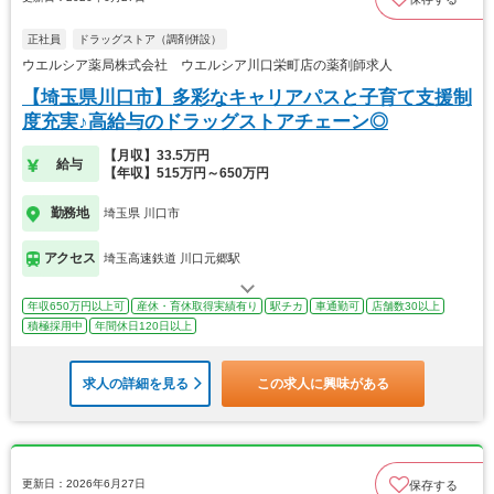
正社員
ドラッグストア（調剤併設）
ウエルシア薬局株式会社 ウエルシア川口栄町店の薬剤師求人
【埼玉県川口市】多彩なキャリアパスと子育て支援制
度充実♪高給与のドラッグストアチェーン◎
【月収】33.5万円
給与
【年収】515万円～650万円
勤務地
埼玉県 川口市
アクセス
埼玉高速鉄道 川口元郷駅
年収650万円以上可
産休・育休取得実績有り
駅チカ
車通勤可
店舗数30以上
積極採用中
年間休日120日以上
求人の詳細を見る
この求人に興味がある
更新日：2026年6月27日
保存する