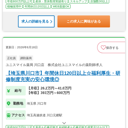
年収800万円以上可
産休・育休取得実績有り
スキルアップ
店舗数30以上
積極採用中
年間休日120日以上
WEB面接OK
求人の詳細を見る
この求人に興味がある
更新日：2026年6月18日
保存する
正社員
調剤薬局
ユニスマイル薬局 川口店 株式会社ユニスマイルの薬剤師求人
【埼玉県川口市】年間休日120日以上☆福利厚生・研
修制度充実の安心環境◎
【月収】26.2万円～41.0万円
給与
【年収】393万円～600万円
勤務地
埼玉県 川口市
アクセス
埼玉高速鉄道 川口元郷駅
年収600万円以上可
新卒も応募可能
未経験者も応募可能
残業月10ｈ以下