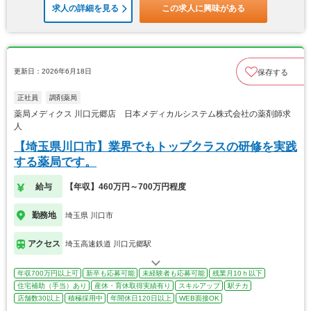
求人の詳細を見る
この求人に興味がある
更新日：2026年6月18日
保存する
正社員
調剤薬局
薬局メディクス 川口元郷店 日本メディカルシステム株式会社の薬剤師求
人
【埼玉県川口市】業界でもトップクラスの研修を実践
する薬局です。
給与
【年収】460万円～700万円程度
勤務地
埼玉県 川口市
アクセス
埼玉高速鉄道 川口元郷駅
年収700万円以上可
新卒も応募可能
未経験者も応募可能
残業月10ｈ以下
住宅補助（手当）あり
産休・育休取得実績有り
スキルアップ
駅チカ
店舗数30以上
積極採用中
年間休日120日以上
WEB面接OK