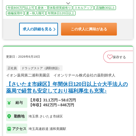
年収800万円以上可
産休・育休取得実績有り
スキルアップ
店舗数30以上
積極採用中
夏～秋入職可
年間休日120日以上
求人の詳細を見る
この求人に興味がある
更新日：2026年6月19日
保存する
正社員
ドラッグストア（調剤併設）
イオン薬局第二浦和美園店 イオンリテール株式会社の薬剤師求人
【さいたま市緑区】年間休日120日以上☆大手法人の
薬局で経営も安定しており福利厚生も充実♪
【月収】31.1万円～58.0万円
給与
【年収】492万円～846万円
勤務地
埼玉県 さいたま市緑区
アクセス
埼玉高速鉄道 浦和美園駅