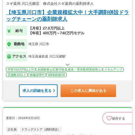
スギ薬局 川口元郷店 株式会社スギ薬局の薬剤師求人
【埼玉県川口市】企業規模拡大中！大手調剤併設ドラ
ッグチェーンの薬剤師求人
【月収】27.0万円以上
給与
【年収】400万円～740万円モデル
勤務地
埼玉県 川口市
アクセス
埼玉高速鉄道 川口元郷駅
年収700万円以上可
未経験者も応募可能
産休・育休取得実績有り
スキルアップ
店舗数30以上
積極採用中
WEB面接OK
求人の詳細を見る
この求人に興味がある
更新日：2026年6月18日
保存する
正社員
ドラッグストア（調剤併設）