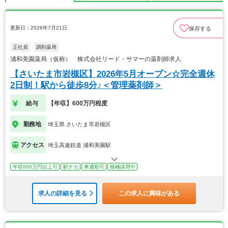
更新日：2026年7月21日
保存する
正社員
調剤薬局
浦和美園薬局（仮称） 株式会社リード・サマーの薬剤師求人
【さいたま市岩槻区】2026年5月オープン☆完全週休
2日制！駅から徒歩8分♪＜管理薬剤師＞
給与
【年収】600万円程度
勤務地
埼玉県 さいたま市岩槻区
アクセス
埼玉高速鉄道 浦和美園駅
年収600万円以上可
駅チカ
車通勤可
積極採用中
求人の詳細を見る
この求人に興味がある