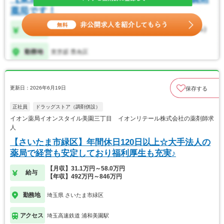
更新日：2026年6月19日
保存する
正社員
ドラッグストア（調剤併設）
イオン薬局イオンスタイル美園三丁目 イオンリテール株式会社の薬剤師求
人
【さいたま市緑区】年間休日120日以上☆大手法人の
薬局で経営も安定しており福利厚生も充実♪
【月収】31.1万円～58.0万円
給与
【年収】492万円～846万円
勤務地
埼玉県 さいたま市緑区
アクセス
埼玉高速鉄道 浦和美園駅