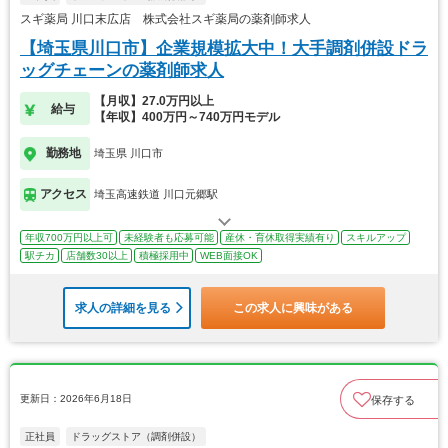
スギ薬局 川口末広店 株式会社スギ薬局の薬剤師求人
【埼玉県川口市】企業規模拡大中！大手調剤併設ドラ
ッグチェーンの薬剤師求人
【月収】27.0万円以上
給与
【年収】400万円～740万円モデル
勤務地
埼玉県 川口市
アクセス
埼玉高速鉄道 川口元郷駅
年収700万円以上可
未経験者も応募可能
産休・育休取得実績有り
スキルアップ
駅チカ
店舗数30以上
積極採用中
WEB面接OK
求人の詳細を見る
この求人に興味がある
更新日：2026年6月18日
保存する
正社員
ドラッグストア（調剤併設）