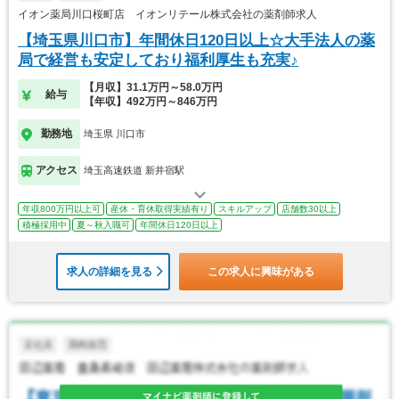
イオン薬局川口桜町店 イオンリテール株式会社の薬剤師求人
【埼玉県川口市】年間休日120日以上☆大手法人の薬
局で経営も安定しており福利厚生も充実♪
【月収】31.1万円～58.0万円
給与
【年収】492万円～846万円
勤務地
埼玉県 川口市
アクセス
埼玉高速鉄道 新井宿駅
年収800万円以上可
産休・育休取得実績有り
スキルアップ
店舗数30以上
積極採用中
夏～秋入職可
年間休日120日以上
求人の詳細を見る
この求人に興味がある