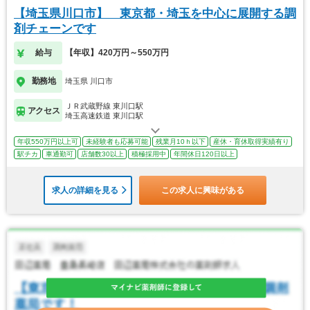
【埼玉県川口市】 東京都・埼玉を中心に展開する調
剤チェーンです
給与
【年収】420万円～550万円
勤務地
埼玉県 川口市
ＪＲ武蔵野線 東川口駅
アクセス
埼玉高速鉄道 東川口駅
年収550万円以上可
未経験者も応募可能
残業月10ｈ以下
産休・育休取得実績有り
駅チカ
車通勤可
店舗数30以上
積極採用中
年間休日120日以上
求人の詳細を見る
この求人に興味がある