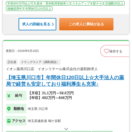
年収800万円以上可
産休・育休取得実績有り
スキルアップ
駅チカ
店舗数30以上
積極採用中
年間休日120日以上
求人の詳細を見る
この求人に興味がある
更新日：2026年6月19日
保存する
正社員
ドラッグストア（調剤併設）
イオン薬局川口店 イオンリテール株式会社の薬剤師求人
【埼玉県川口市】年間休日120日以上☆大手法人の薬
局で経営も安定しており福利厚生も充実♪
【月収】31.1万円～58.0万円
給与
【年収】492万円～846万円
勤務地
埼玉県 川口市
アクセス
埼玉高速鉄道 鳩ケ谷駅