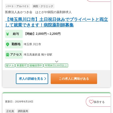
パート・アルバイト
病院・クリニック
医療法人あかつき会 はとがや病院の薬剤師求人
【埼玉県川口市】土日祝日休みでプライベートと両立
して就業できます！病院薬剤師募集
給与
【時給】2,000円～2,200円
勤務地
埼玉県 川口市
アクセス
埼玉高速鉄道 鳩ケ谷駅
駅チカ
車通勤可
積極採用中
年間休日120日以上
求人の詳細を見る
この求人に興味がある
更新日：2026年6月19日
保存する
正社員
調剤薬局