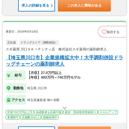
求人の詳細を見る
この求人に興味がある
更新日：2026年6月18日
保存する
正社員
ドラッグストア（調剤併設）
スギ薬局 川口ＳＫＩＰシティ店 株式会社スギ薬局の薬剤師求人
【埼玉県川口市】企業規模拡大中！大手調剤併設ドラ
ッグチェーンの薬剤師求人
【月収】27.0万円以上
給与
【年収】400万円～740万円モデル
勤務地
埼玉県 川口市
アクセス
埼玉高速鉄道 鳩ケ谷駅
年収700万円以上可
未経験者も応募可能
産休・育休取得実績有り
スキルアップ
車通勤可
店舗数30以上
積極採用中