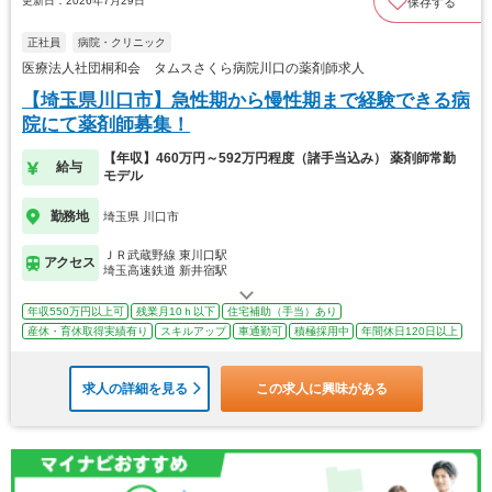
更新日：2026年7月29日
保存する
正社員
病院・クリニック
医療法人社団桐和会 タムスさくら病院川口の薬剤師求人
【埼玉県川口市】急性期から慢性期まで経験できる病
院にて薬剤師募集！
【年収】460万円～592万円程度（諸手当込み） 薬剤師常勤
給与
モデル
勤務地
埼玉県 川口市
ＪＲ武蔵野線 東川口駅
アクセス
埼玉高速鉄道 新井宿駅
年収550万円以上可
残業月10ｈ以下
住宅補助（手当）あり
産休・育休取得実績有り
スキルアップ
車通勤可
積極採用中
年間休日120日以上
求人の詳細を見る
この求人に興味がある