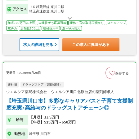
ＪＲ武蔵野線 東川口駅
アクセス
埼玉高速鉄道 東川口駅
年収700万円以上可
未経験者も応募可能
産休・育休取得実績有り
スキルアップ
駅チカ
店舗数30以上
積極採用中
夏～秋入職可
求人の詳細を見る
この求人に興味がある
更新日：2026年6月28日
保存する
正社員
ドラッグストア（調剤併設）
ウエルシア薬局株式会社 ウエルシア川口北原台店の薬剤師求人
【埼玉県川口市】多彩なキャリアパスと子育て支援制
度充実♪高給与のドラッグストアチェーン◎
【月収】33.5万円
給与
【年収】515万円～650万円
勤務地
埼玉県 川口市