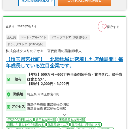
求人の詳細を見る
この求人に興味がある
更新日：2025年5月7日
保存する
正社員
パート・アルバイト
ドラッグストア（調剤併設）
ドラッグストア（OTCのみ）
株式会社クスリのアオキ 宮代南店の薬剤師求人
【埼玉県宮代町】 北陸地域に密着した店舗展開！毎
年成長している注目企業です。
【年収】500万円～600万円※薬剤師手当・賞与含む。諸手当
給与
は含まない。
【時給】2,000円～3,000円
勤務地
埼玉県 南埼玉郡宮代町
東武伊勢崎線 東武動物公園駅
アクセス
東武日光線 東武動物公園駅
年収600万円以上可
新卒も応募可能
未経験者も応募可能
原則、引越しを伴う転勤なし
残業月10ｈ以下
住宅補助（手当）あり