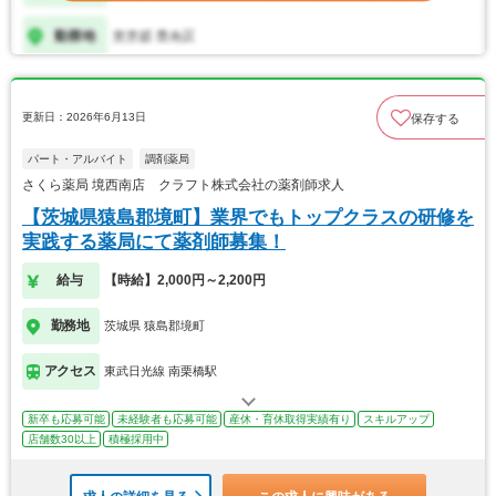
更新日：2026年6月13日
保存する
パート・アルバイト
調剤薬局
さくら薬局 境西南店 クラフト株式会社の薬剤師求人
【茨城県猿島郡境町】業界でもトップクラスの研修を
実践する薬局にて薬剤師募集！
給与
【時給】2,000円～2,200円
勤務地
茨城県 猿島郡境町
アクセス
東武日光線 南栗橋駅
新卒も応募可能
未経験者も応募可能
産休・育休取得実績有り
スキルアップ
店舗数30以上
積極採用中