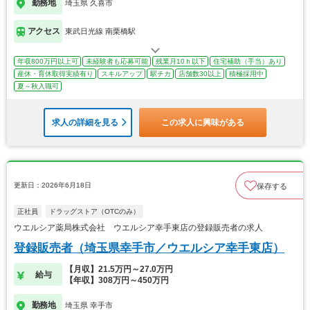
勤務地
埼玉県 久喜市
アクセス
東武日光線 南栗橋駅
年収800万円以上可
未経験者も応募可能
残業月10ｈ以下
住宅補助（手当）あり
産休・育休取得実績有り
スキルアップ
駅チカ
店舗数30以上
積極採用中
夏～秋入職可
求人の詳細を見る
この求人に興味がある
更新日：2026年6月18日
保存する
正社員
ドラッグストア（OTCのみ）
ウエルシア薬局株式会社 ウエルシア幸手東店の登録販売者の求人
登録販売者（埼玉県幸手市／ウエルシア幸手東店）
【月収】21.5万円～27.0万円
給与
【年収】308万円～450万円
勤務地
埼玉県 幸手市