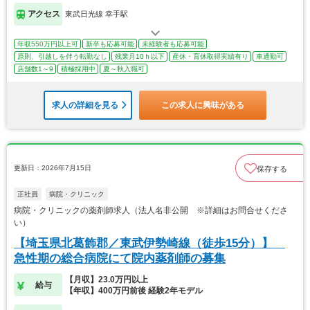
アクセス
東武日光線 幸手駅
年収550万円以上可
新卒も応募可能
未経験者も応募可能
原則、引越しを伴う転勤なし
残業月10ｈ以下
産休・育休取得実績有り
車通勤可
店舗数1～9
積極採用中
夏～秋入職可
求人の詳細を見る
この求人に興味がある
更新日：2026年7月15日
保存する
正社員
病院・クリニック
病院・クリニックの薬剤師求人（法人名非公開 ※詳細はお問合せくださ
い）
【埼玉県北葛飾郡／東武伊勢崎線（徒歩15分）】
急性期の総合病院にて院内薬剤師の募集
【月収】23.0万円以上
給与
【年収】400万円前後 経験2年モデル