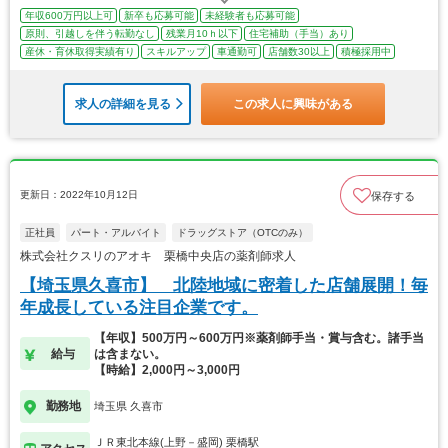
年収600万円以上可
新卒も応募可能
未経験者も応募可能
原則、引越しを伴う転勤なし
残業月10ｈ以下
住宅補助（手当）あり
産休・育休取得実績有り
スキルアップ
車通勤可
店舗数30以上
積極採用中
求人の詳細を見る
この求人に興味がある
更新日：2022年10月12日
保存する
正社員
パート・アルバイト
ドラッグストア（OTCのみ）
株式会社クスリのアオキ 栗橋中央店の薬剤師求人
【埼玉県久喜市】 北陸地域に密着した店舗展開！毎
年成長している注目企業です。
【年収】500万円～600万円※薬剤師手当・賞与含む。諸手当
給与
は含まない。
【時給】2,000円～3,000円
勤務地
埼玉県 久喜市
ＪＲ東北本線(上野－盛岡) 栗橋駅