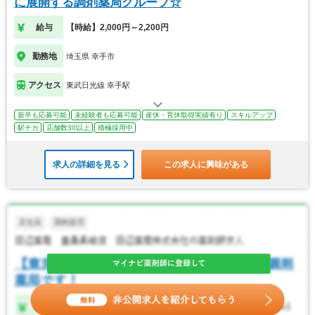
に展開する調剤薬局グループ☆
給与
【時給】2,000円～2,200円
勤務地
埼玉県 幸手市
アクセス
東武日光線 幸手駅
新卒も応募可能
未経験者も応募可能
産休・育休取得実績有り
スキルアップ
駅チカ
店舗数30以上
積極採用中
求人の詳細を見る
この求人に興味がある