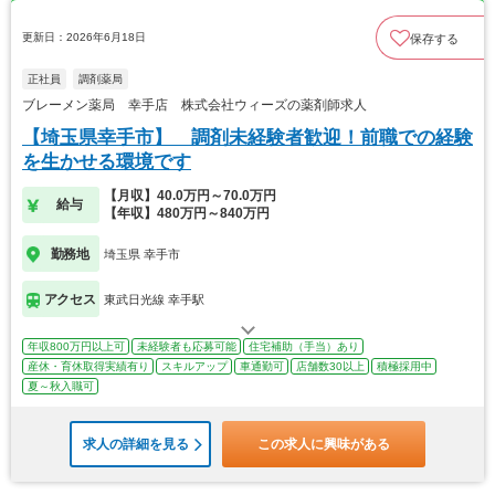
更新日：2026年6月18日
保存する
正社員
調剤薬局
ブレーメン薬局 幸手店 株式会社ウィーズの薬剤師求人
【埼玉県幸手市】 調剤未経験者歓迎！前職での経験
を生かせる環境です
【月収】40.0万円～70.0万円
給与
【年収】480万円～840万円
勤務地
埼玉県 幸手市
アクセス
東武日光線 幸手駅
年収800万円以上可
未経験者も応募可能
住宅補助（手当）あり
産休・育休取得実績有り
スキルアップ
車通勤可
店舗数30以上
積極採用中
夏～秋入職可
求人の詳細を見る
この求人に興味がある