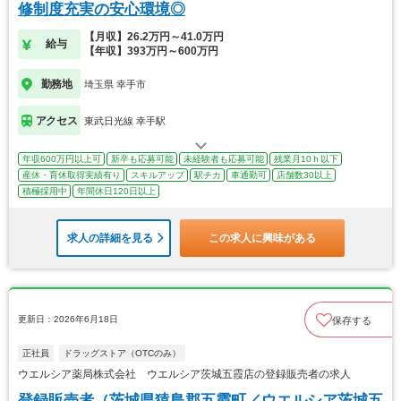
修制度充実の安心環境◎
【月収】26.2万円～41.0万円
給与
【年収】393万円～600万円
勤務地
埼玉県 幸手市
アクセス
東武日光線 幸手駅
年収600万円以上可
新卒も応募可能
未経験者も応募可能
残業月10ｈ以下
産休・育休取得実績有り
スキルアップ
駅チカ
車通勤可
店舗数30以上
積極採用中
年間休日120日以上
求人の詳細を見る
この求人に興味がある
更新日：2026年6月18日
保存する
正社員
ドラッグストア（OTCのみ）
ウエルシア薬局株式会社 ウエルシア茨城五霞店の登録販売者の求人
登録販売者（茨城県猿島郡五霞町／ウエルシア茨城五