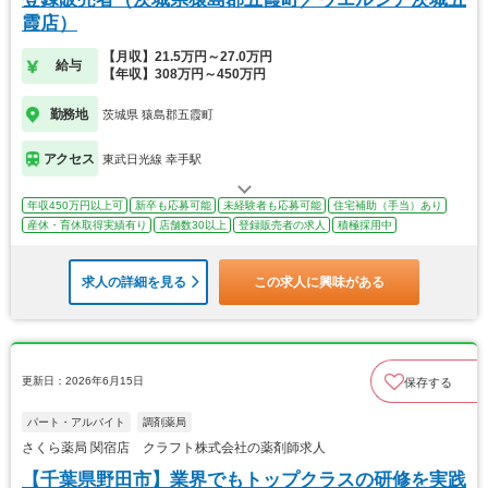
霞店）
【月収】21.5万円～27.0万円
給与
【年収】308万円～450万円
勤務地
茨城県 猿島郡五霞町
アクセス
東武日光線 幸手駅
年収450万円以上可
新卒も応募可能
未経験者も応募可能
住宅補助（手当）あり
産休・育休取得実績有り
店舗数30以上
登録販売者の求人
積極採用中
求人の詳細を見る
この求人に興味がある
更新日：2026年6月15日
保存する
パート・アルバイト
調剤薬局
さくら薬局 関宿店 クラフト株式会社の薬剤師求人
【千葉県野田市】業界でもトップクラスの研修を実践