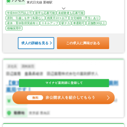
アクセス
東武日光線 栗橋駅
年収600万円以上可
新卒も応募可能
未経験者も応募可能
原則、引越しを伴う転勤なし
残業月10ｈ以下
住宅補助（手当）あり
産休・育休取得実績有り
スキルアップ
駅チカ
車通勤可
店舗数30以上
積極採用中
求人の詳細を見る
この求人に興味がある