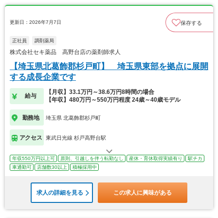
更新日：2026年7月7日
保存する
正社員
調剤薬局
株式会社セキ薬品 高野台店の薬剤師求人
【埼玉県北葛飾郡杉戸町】 埼玉県東部を拠点に展開
する成長企業です
【月収】33.1万円～38.6万円8時間の場合
給与
【年収】480万円～550万円程度 24歳～40歳モデル
勤務地
埼玉県 北葛飾郡杉戸町
アクセス
東武日光線 杉戸高野台駅
年収550万円以上可
原則、引越しを伴う転勤なし
産休・育休取得実績有り
駅チカ
車通勤可
店舗数30以上
積極採用中
求人の詳細を見る
この求人に興味がある