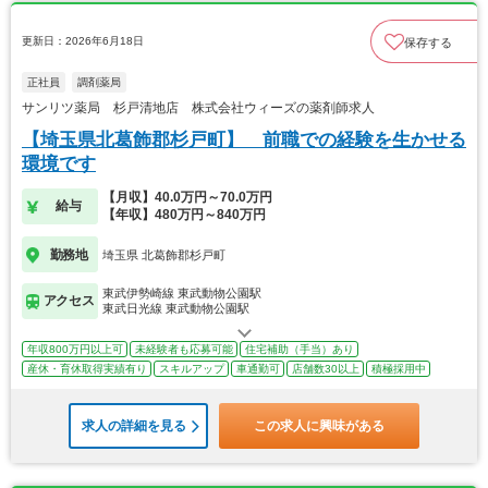
更新日：2026年6月18日
保存する
正社員
調剤薬局
サンリツ薬局 杉戸清地店 株式会社ウィーズの薬剤師求人
【埼玉県北葛飾郡杉戸町】 前職での経験を生かせる
環境です
【月収】40.0万円～70.0万円
給与
【年収】480万円～840万円
勤務地
埼玉県 北葛飾郡杉戸町
東武伊勢崎線 東武動物公園駅
アクセス
東武日光線 東武動物公園駅
年収800万円以上可
未経験者も応募可能
住宅補助（手当）あり
産休・育休取得実績有り
スキルアップ
車通勤可
店舗数30以上
積極採用中
求人の詳細を見る
この求人に興味がある