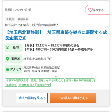
更新日：2026年7月7日
保存する
正社員
調剤薬局
株式会社セキ薬品 杉戸店の薬剤師求人
【埼玉県北葛飾郡】 埼玉県東部を拠点に展開する成
長企業です
【月収】33.1万円～38.6万円8時間の場合
給与
【年収】480万円～550万円程度 24歳～40歳モデル
勤務地
埼玉県 北葛飾郡杉戸町
東武伊勢崎線 東武動物公園駅
アクセス
東武日光線 東武動物公園駅
年収550万円以上可
原則、引越しを伴う転勤なし
産休・育休取得実績有り
車通勤可
店舗数30以上
積極採用中
求人の詳細を見る
この求人に興味がある