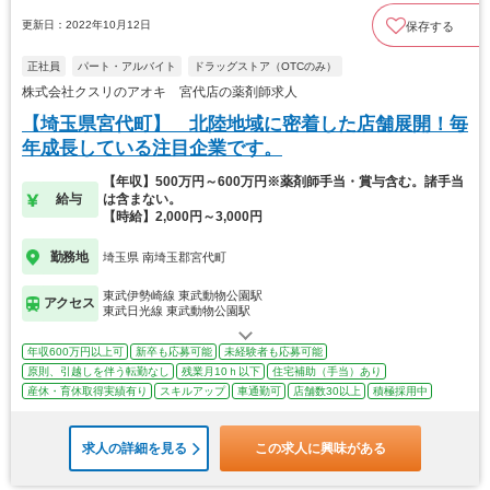
更新日：2022年10月12日
保存する
正社員
パート・アルバイト
ドラッグストア（OTCのみ）
株式会社クスリのアオキ 宮代店の薬剤師求人
【埼玉県宮代町】 北陸地域に密着した店舗展開！毎
年成長している注目企業です。
【年収】500万円～600万円※薬剤師手当・賞与含む。諸手当
給与
は含まない。
【時給】2,000円～3,000円
勤務地
埼玉県 南埼玉郡宮代町
東武伊勢崎線 東武動物公園駅
アクセス
東武日光線 東武動物公園駅
年収600万円以上可
新卒も応募可能
未経験者も応募可能
原則、引越しを伴う転勤なし
残業月10ｈ以下
住宅補助（手当）あり
産休・育休取得実績有り
スキルアップ
車通勤可
店舗数30以上
積極採用中
求人の詳細を見る
この求人に興味がある