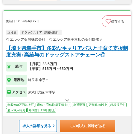
更新日：2026年6月27日
保存する
正社員
ドラッグストア（調剤併設）
ウエルシア薬局株式会社 ウエルシア幸手東店の薬剤師求人
【埼玉県幸手市】多彩なキャリアパスと子育て支援制
度充実♪高給与のドラッグストアチェーン◎
【月収】33.5万円
給与
【年収】515万円～650万円
勤務地
埼玉県 幸手市
アクセス
東武日光線 幸手駅
年収650万円以上可
産休・育休取得実績有り
車通勤可
店舗数30以上
積極採用中
夏～秋入職可
年間休日120日以上
求人の詳細を見る
この求人に興味がある