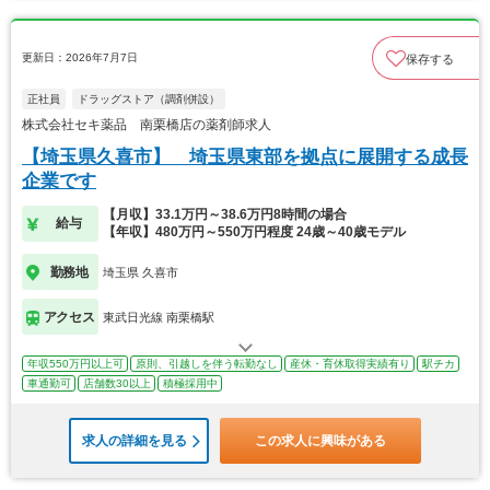
更新日：2026年7月7日
保存する
正社員
ドラッグストア（調剤併設）
株式会社セキ薬品 南栗橋店の薬剤師求人
【埼玉県久喜市】 埼玉県東部を拠点に展開する成長
企業です
【月収】33.1万円～38.6万円8時間の場合
給与
【年収】480万円～550万円程度 24歳～40歳モデル
勤務地
埼玉県 久喜市
アクセス
東武日光線 南栗橋駅
年収550万円以上可
原則、引越しを伴う転勤なし
産休・育休取得実績有り
駅チカ
車通勤可
店舗数30以上
積極採用中
求人の詳細を見る
この求人に興味がある