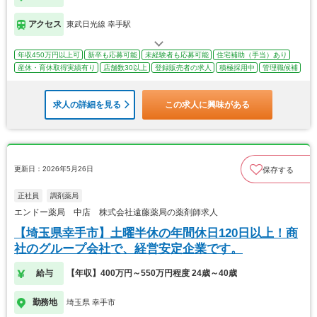
アクセス
東武日光線 幸手駅
年収450万円以上可
新卒も応募可能
未経験者も応募可能
住宅補助（手当）あり
産休・育休取得実績有り
店舗数30以上
登録販売者の求人
積極採用中
管理職候補
求人の詳細を見る
この求人に興味がある
更新日：2026年5月26日
保存する
正社員
調剤薬局
エンドー薬局 中店 株式会社遠藤薬局の薬剤師求人
【埼玉県幸手市】土曜半休の年間休日120日以上！商
社のグループ会社で、経営安定企業です。
給与
【年収】400万円～550万円程度 24歳～40歳
勤務地
埼玉県 幸手市