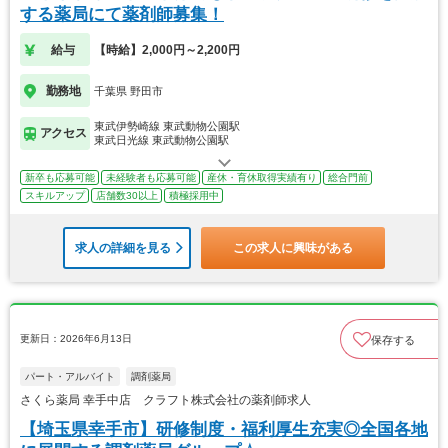
する薬局にて薬剤師募集！
給与
【時給】2,000円～2,200円
勤務地
千葉県 野田市
東武伊勢崎線 東武動物公園駅
アクセス
東武日光線 東武動物公園駅
新卒も応募可能
未経験者も応募可能
産休・育休取得実績有り
総合門前
スキルアップ
店舗数30以上
積極採用中
求人の詳細を見る
この求人に興味がある
更新日：2026年6月13日
保存する
パート・アルバイト
調剤薬局
さくら薬局 幸手中店 クラフト株式会社の薬剤師求人
【埼玉県幸手市】研修制度・福利厚生充実◎全国各地