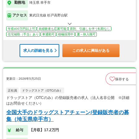
勤務地
埼玉県 幸手市
アクセス
東武日光線 杉戸高野台駅
年収400万円以上可
未経験者も応募可能
原則、引越しを伴う転勤なし
住宅補助（手当）あり
車通勤可
積極採用中
夏～秋入職可
求人の詳細を見る
この求人に興味がある
更新日：2026年5月25日
保存する
正社員
ドラッグストア（OTCのみ）
ドラッグストア（OTCのみ）の登録販売者の求人（法人名非公開 ※詳細
はお問合せください）
全国大手のドラッグストアチェーン/登録販売者の募
集（埼玉県幸手市）
給与
【月収】17.2万円