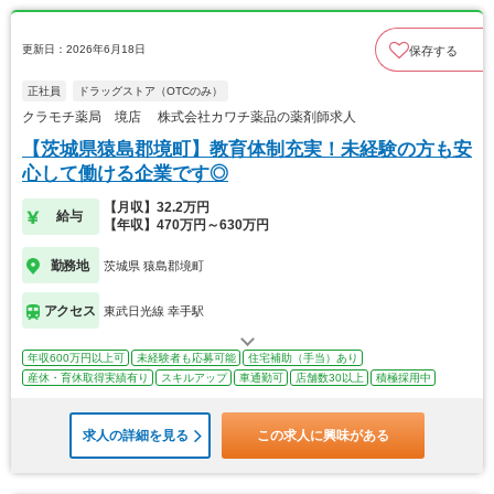
更新日：2026年6月18日
保存する
正社員
ドラッグストア（OTCのみ）
クラモチ薬局 境店 株式会社カワチ薬品の薬剤師求人
【茨城県猿島郡境町】教育体制充実！未経験の方も安
心して働ける企業です◎
【月収】32.2万円
給与
【年収】470万円～630万円
勤務地
茨城県 猿島郡境町
アクセス
東武日光線 幸手駅
年収600万円以上可
未経験者も応募可能
住宅補助（手当）あり
産休・育休取得実績有り
スキルアップ
車通勤可
店舗数30以上
積極採用中
求人の詳細を見る
この求人に興味がある