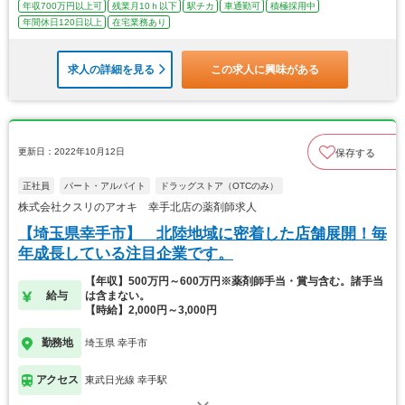
年収700万円以上可
残業月10ｈ以下
駅チカ
車通勤可
積極採用中
年間休日120日以上
在宅業務あり
求人の詳細を見る
この求人に興味がある
更新日：2022年10月12日
保存する
正社員
パート・アルバイト
ドラッグストア（OTCのみ）
株式会社クスリのアオキ 幸手北店の薬剤師求人
【埼玉県幸手市】 北陸地域に密着した店舗展開！毎
年成長している注目企業です。
【年収】500万円～600万円※薬剤師手当・賞与含む。諸手当
給与
は含まない。
【時給】2,000円～3,000円
勤務地
埼玉県 幸手市
アクセス
東武日光線 幸手駅