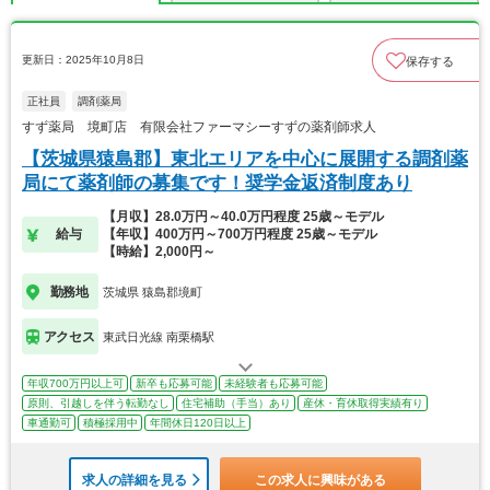
更新日：2025年10月8日
保存する
正社員
調剤薬局
すず薬局 境町店 有限会社ファーマシーすずの薬剤師求人
【茨城県猿島郡】東北エリアを中心に展開する調剤薬
局にて薬剤師の募集です！奨学金返済制度あり
【月収】28.0万円～40.0万円程度 25歳～モデル
給与
【年収】400万円～700万円程度 25歳～モデル
【時給】2,000円～
勤務地
茨城県 猿島郡境町
アクセス
東武日光線 南栗橋駅
年収700万円以上可
新卒も応募可能
未経験者も応募可能
原則、引越しを伴う転勤なし
住宅補助（手当）あり
産休・育休取得実績有り
車通勤可
積極採用中
年間休日120日以上
求人の詳細を見る
この求人に興味がある