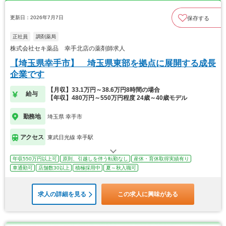
更新日：2026年7月7日
保存する
正社員
調剤薬局
株式会社セキ薬品 幸手北店の薬剤師求人
【埼玉県幸手市】 埼玉県東部を拠点に展開する成長
企業です
【月収】33.1万円～38.6万円8時間の場合
給与
【年収】480万円～550万円程度 24歳～40歳モデル
勤務地
埼玉県 幸手市
アクセス
東武日光線 幸手駅
年収550万円以上可
原則、引越しを伴う転勤なし
産休・育休取得実績有り
車通勤可
店舗数30以上
積極採用中
夏～秋入職可
求人の詳細を見る
この求人に興味がある