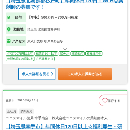
【埼玉県北葛飾郡杉戸町】年間休日120日！WLB◎薬
剤師の募集です！
給与
【年収】500万円～700万円程度
勤務地
埼玉県 北葛飾郡杉戸町
アクセス
東武日光線 杉戸高野台駅
年収700万円以上可
残業月10ｈ以下
駅チカ
車通勤可
積極採用中
年間休日120日以上
在宅業務あり
求人の詳細を見る
この求人に興味がある
更新日：2026年6月18日
保存する
正社員
調剤薬局
ユニスマイル薬局 幸手南店 株式会社ユニスマイルの薬剤師求人
【埼玉県幸手市】年間休日120日以上☆福利厚生・研