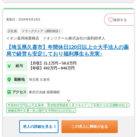
更新日：2026年6月19日
保存する
正社員
ドラッグストア（調剤併設）
イオン薬局南栗橋店 イオンリテール株式会社の薬剤師求人
【埼玉県久喜市】年間休日120日以上☆大手法人の薬
局で経営も安定しており福利厚生も充実♪
【月収】31.1万円～58.0万円
給与
【年収】492万円～846万円
勤務地
埼玉県 久喜市
アクセス
東武日光線 南栗橋駅
年収800万円以上可
産休・育休取得実績有り
スキルアップ
駅チカ
店舗数30以上
積極採用中
夏～秋入職可
年間休日120日以上
求人の詳細を見る
この求人に興味がある