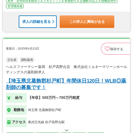
産休・育休取得実績有り
スキルアップ
車通勤可
店舗数30以上
積極採用中
管理職候補
求人の詳細を見る
この求人に興味がある
更新日：2025年4月23日
保存する
正社員
調剤薬局
ヘルスファーマシー薬局 杉戸高野台店 株式会社ミルキーマリーンホール
ディングスの薬剤師求人
【埼玉県北葛飾郡杉戸町】年間休日120日！WLB◎薬
剤師の募集です！
給与
【年収】500万円～700万円程度
勤務地
埼玉県 北葛飾郡杉戸町
アクセス
東武日光線 杉戸高野台駅