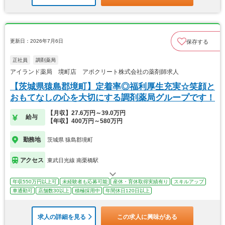
更新日：2026年7月6日
保存する
正社員
調剤薬局
アイランド薬局 境町店 アポクリート株式会社の薬剤師求人
【茨城県猿島郡境町】定着率◎福利厚生充実☆笑顔と
おもてなしの心を大切にする調剤薬局グループです！
【月収】27.6万円～39.0万円
給与
【年収】400万円～580万円
勤務地
茨城県 猿島郡境町
アクセス
東武日光線 南栗橋駅
年収550万円以上可
未経験者も応募可能
産休・育休取得実績有り
スキルアップ
車通勤可
店舗数30以上
積極採用中
年間休日120日以上
求人の詳細を見る
この求人に興味がある