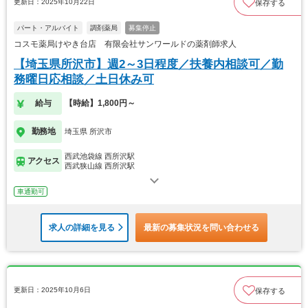
更新日：2025年10月22日
保存する
パート・アルバイト
調剤薬局
募集停止
コスモ薬局けやき台店 有限会社サンワールドの薬剤師求人
【埼玉県所沢市】週2～3日程度／扶養内相談可／勤
務曜日応相談／土日休み可
給与
【時給】1,800円～
勤務地
埼玉県 所沢市
西武池袋線 西所沢駅
アクセス
西武狭山線 西所沢駅
車通勤可
求人の詳細を見る
最新の募集状況を問い合わせる
更新日：2025年10月6日
保存する