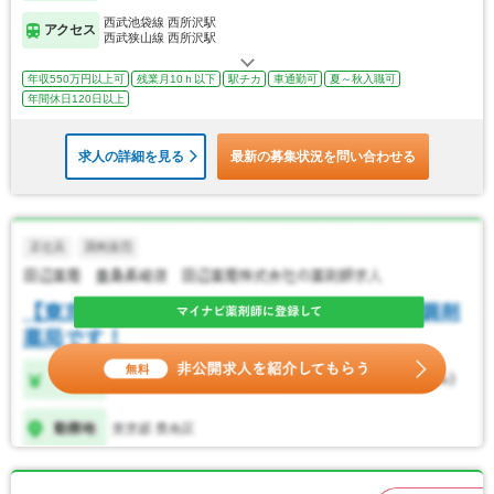
西武池袋線 西所沢駅
アクセス
西武狭山線 西所沢駅
年収550万円以上可
残業月10ｈ以下
駅チカ
車通勤可
夏～秋入職可
年間休日120日以上
求人の詳細を見る
最新の募集状況を問い合わせる