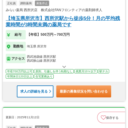
正社員
調剤薬局
募集停止
みらい薬局 西所沢店 株式会社FANフロンティアの薬剤師求人
【埼玉県所沢市】西所沢駅から徒歩5分！月の平均残
業時間が3時間未満の薬局です
給与
【年収】500万円～700万円
勤務地
埼玉県 所沢市
西武池袋線 西所沢駅
アクセス
西武狭山線 西所沢駅
年収700万円以上可
原則、引越しを伴う転勤なし
残業月10ｈ以下
駅チカ
年間休日120日以上
在宅業務あり
求人の詳細を見る
最新の募集状況を問い合わせる
更新日：2025年11月12日
保存する