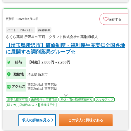
更新日：2026年6月13日
保存する
パート・アルバイト
調剤薬局
さくら薬局 所沢星の宮店 クラフト株式会社の薬剤師求人
【埼玉県所沢市】研修制度・福利厚生充実◎全国各地
に展開する調剤薬局グループ☆
給与
【時給】2,000円～2,200円
勤務地
埼玉県 所沢市
西武池袋線 西所沢駅
アクセス
西武狭山線 西所沢駅
新卒も応募可能
未経験者も応募可能
産休・育休取得実績有り
スキルアップ
駅チカ
店舗数30以上
積極採用中
求人の詳細を見る
この求人に興味がある