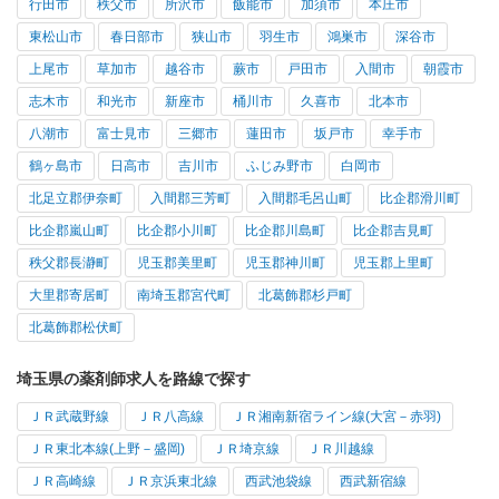
行田市
秩父市
所沢市
飯能市
加須市
本庄市
東松山市
春日部市
狭山市
羽生市
鴻巣市
深谷市
上尾市
草加市
越谷市
蕨市
戸田市
入間市
朝霞市
志木市
和光市
新座市
桶川市
久喜市
北本市
八潮市
富士見市
三郷市
蓮田市
坂戸市
幸手市
鶴ヶ島市
日高市
吉川市
ふじみ野市
白岡市
北足立郡伊奈町
入間郡三芳町
入間郡毛呂山町
比企郡滑川町
比企郡嵐山町
比企郡小川町
比企郡川島町
比企郡吉見町
秩父郡長瀞町
児玉郡美里町
児玉郡神川町
児玉郡上里町
大里郡寄居町
南埼玉郡宮代町
北葛飾郡杉戸町
北葛飾郡松伏町
埼玉県の薬剤師求人を路線で探す
ＪＲ武蔵野線
ＪＲ八高線
ＪＲ湘南新宿ライン線(大宮－赤羽)
ＪＲ東北本線(上野－盛岡)
ＪＲ埼京線
ＪＲ川越線
ＪＲ高崎線
ＪＲ京浜東北線
西武池袋線
西武新宿線