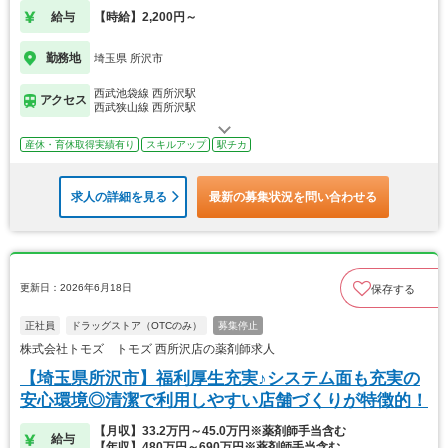
給与
【時給】2,200円～
勤務地
埼玉県 所沢市
西武池袋線 西所沢駅
アクセス
西武狭山線 西所沢駅
産休・育休取得実績有り
スキルアップ
駅チカ
求人の詳細を見る
最新の募集状況を問い合わせる
更新日：2026年6月18日
保存する
正社員
ドラッグストア（OTCのみ）
募集停止
株式会社トモズ トモズ 西所沢店の薬剤師求人
【埼玉県所沢市】福利厚生充実♪システム面も充実の
安心環境◎清潔で利用しやすい店舗づくりが特徴的！
【月収】33.2万円～45.0万円※薬剤師手当含む
給与
【年収】480万円～690万円※薬剤師手当含む