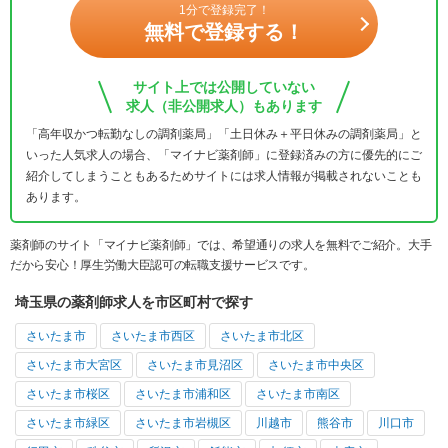
1分で登録完了！
無料で登録する！
サイト上では公開していない
求人（非公開求人）もあります
「高年収かつ転勤なしの調剤薬局」「土日休み＋平日休みの調剤薬局」と
いった人気求人の場合、「マイナビ薬剤師」に登録済みの方に優先的にご
紹介してしまうこともあるためサイトには求人情報が掲載されないことも
あります。
薬剤師のサイト「マイナビ薬剤師」では、希望通りの求人を無料でご紹介。大手
だから安心！厚生労働大臣認可の転職支援サービスです。
埼玉県の薬剤師求人を市区町村で探す
さいたま市
さいたま市西区
さいたま市北区
さいたま市大宮区
さいたま市見沼区
さいたま市中央区
さいたま市桜区
さいたま市浦和区
さいたま市南区
さいたま市緑区
さいたま市岩槻区
川越市
熊谷市
川口市