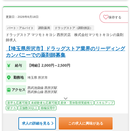
更新日：2026年6月18日
保存する
パート・アルバイト
調剤薬局
ドラッグストア（調剤併設）
ドラッグストア マツモトキヨシ 西所沢店 株式会社マツモトキヨシの薬剤
師求人
【埼玉県所沢市】ドラッグストア業界のリーディング
カンパニーでの薬剤師募集
給与
【時給】2,000円～2,500円
勤務地
埼玉県 所沢市
西武池袋線 西所沢駅
アクセス
西武狭山線 西所沢駅
新卒も応募可能
未経験者も応募可能
産休・育休取得実績有り
スキルアップ
駅チカ
店舗数30以上
積極採用中
求人の詳細を見る
この求人に興味がある