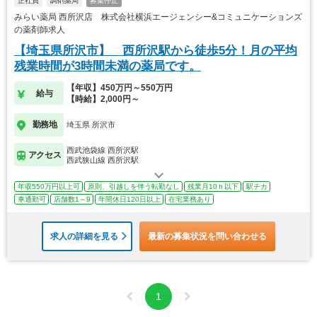
正社員
調剤薬局
募集停止
みらい薬局 西所沢店 株式会社横浜エージェンシー&コミュニケーションズ
の薬剤師求人
【埼玉県所沢市】 西所沢駅から徒歩5分！月の平均
残業時間が3時間未満の薬局です。
【年収】450万円～550万円
給与
【時給】2,000円～
勤務地
埼玉県 所沢市
西武池袋線 西所沢駅
アクセス
西武狭山線 西所沢駅
年収550万円以上可
原則、引越しを伴う転勤なし
残業月10ｈ以下
駅チカ
車通勤可
店舗数1～9
年間休日120日以上
在宅業務あり
求人の詳細を見る
最新の募集状況を問い合わせる
1