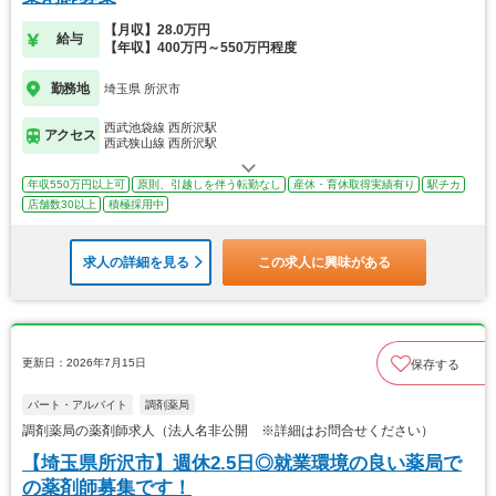
【月収】28.0万円
給与
【年収】400万円～550万円程度
勤務地
埼玉県 所沢市
西武池袋線 西所沢駅
アクセス
西武狭山線 西所沢駅
年収550万円以上可
原則、引越しを伴う転勤なし
産休・育休取得実績有り
駅チカ
店舗数30以上
積極採用中
求人の詳細を見る
この求人に興味がある
更新日：2026年7月15日
保存する
パート・アルバイト
調剤薬局
調剤薬局の薬剤師求人（法人名非公開 ※詳細はお問合せください）
【埼玉県所沢市】週休2.5日◎就業環境の良い薬局で
の薬剤師募集です！