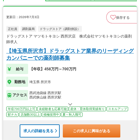
更新日：2026年7月3日
保存する
正社員
調剤薬局
ドラッグストア（調剤併設）
ドラッグストア マツモトキヨシ 西所沢店 株式会社マツモトキヨシの薬剤
師求人
【埼玉県所沢市】ドラッグストア業界のリーディング
カンパニーでの薬剤師募集
給与
【年収】458万円～700万円
勤務地
埼玉県 所沢市
西武池袋線 西所沢駅
アクセス
西武狭山線 西所沢駅
年収700万円以上可
未経験者も応募可能
産休・育休取得実績有り
スキルアップ
駅チカ
店舗数30以上
積極採用中
夏～秋入職可
求人の詳細を見る
この求人に興味がある