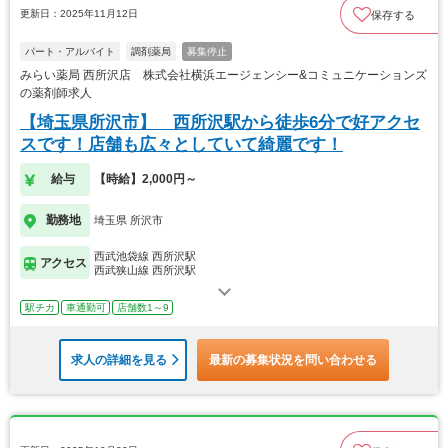
更新日：2025年11月12日
保存する
パート・アルバイト
調剤薬局
募集停止
みらい薬局 西所沢店 株式会社横浜エージェンシー&コミュニケーションズ
の薬剤師求人
【埼玉県所沢市】 西所沢駅から徒歩6分で好アクセ
スです！店舗も広々としていて綺麗です！
給与
【時給】2,000円～
勤務地
埼玉県 所沢市
西武池袋線 西所沢駅
アクセス
西武狭山線 西所沢駅
駅チカ
車通勤可
店舗数1～9
求人の詳細を見る
最新の募集状況を問い合わせる