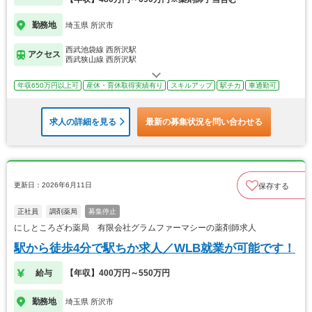
勤務地
埼玉県 所沢市
西武池袋線 西所沢駅
アクセス
西武狭山線 西所沢駅
年収650万円以上可
産休・育休取得実績有り
スキルアップ
駅チカ
車通勤可
求人の詳細を見る
最新の募集状況を問い合わせる
更新日：2026年6月11日
保存する
正社員
調剤薬局
募集停止
にしところざわ薬局 有限会社グラムファーマシーの薬剤師求人
駅から徒歩4分で駅ちか求人／WLB就業が可能です！
給与
【年収】400万円～550万円
勤務地
埼玉県 所沢市