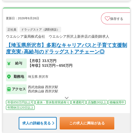
更新日：2026年6月26日
保存する
正社員
ドラッグストア（調剤併設）
ウエルシア薬局株式会社 ウエルシア所沢上新井店の薬剤師求人
【埼玉県所沢市】多彩なキャリアパスと子育て支援制
度充実♪高給与のドラッグストアチェーン◎
【月収】33.5万円
給与
【年収】515万円～650万円
勤務地
埼玉県 所沢市
西武池袋線 西所沢駅
アクセス
西武狭山線 西所沢駅
年収650万円以上可
産休・育休取得実績有り
車通勤可
店舗数30以上
積極採用中
年間休日120日以上
求人の詳細を見る
この求人に興味がある