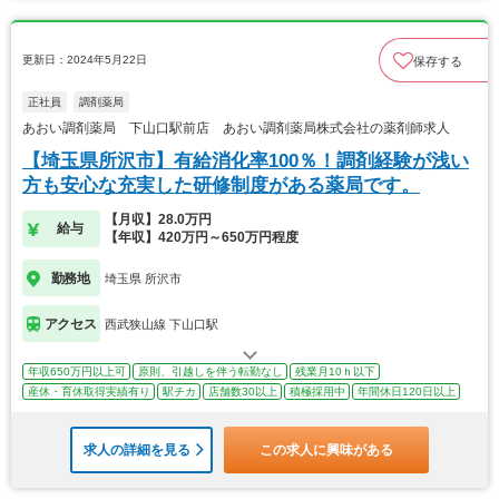
更新日：2024年5月22日
保存する
正社員
調剤薬局
あおい調剤薬局 下山口駅前店 あおい調剤薬局株式会社の薬剤師求人
【埼玉県所沢市】有給消化率100％！調剤経験が浅い
方も安心な充実した研修制度がある薬局です。
【月収】28.0万円
給与
【年収】420万円～650万円程度
勤務地
埼玉県 所沢市
アクセス
西武狭山線 下山口駅
年収650万円以上可
原則、引越しを伴う転勤なし
残業月10ｈ以下
産休・育休取得実績有り
駅チカ
店舗数30以上
積極採用中
年間休日120日以上
求人の詳細を見る
この求人に興味がある