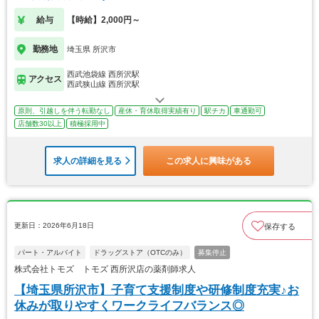
給与
【時給】2,000円～
勤務地
埼玉県 所沢市
西武池袋線 西所沢駅
アクセス
西武狭山線 西所沢駅
原則、引越しを伴う転勤なし
産休・育休取得実績有り
駅チカ
車通勤可
店舗数30以上
積極採用中
求人の詳細を見る
この求人に興味がある
更新日：2026年6月18日
保存する
パート・アルバイト
ドラッグストア（OTCのみ）
募集停止
株式会社トモズ トモズ 西所沢店の薬剤師求人
【埼玉県所沢市】子育て支援制度や研修制度充実♪お
休みが取りやすくワークライフバランス◎