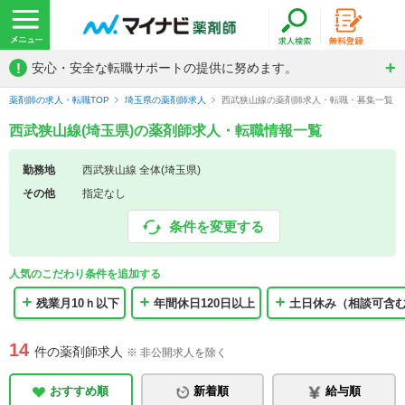
!
安心・安全な転職サポートの提供に努めます。
薬剤師の求人・転職TOP
埼玉県の薬剤師求人
西武狭山線の薬剤師求人・転職・募集一覧
西武狭山線(埼玉県)の薬剤師求人・転職情報一覧
勤務地
西武狭山線 全体(埼玉県)
その他
指定なし
条件を変更する
人気のこだわり条件を追加する
残業月10ｈ以下
年間休日120日以上
土日休み（相談可含
14
件の薬剤師求人
※ 非公開求人を除く
おすすめ順
新着順
給与順