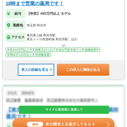
18時まで営業の薬局です！
給与
【年収】400万円以上 モデル
勤務地
埼玉県 和光市
東武東上線 和光市駅
アクセス
東京メトロ有楽町線 和光市駅…ほか
年収400万円以上可
残業月10ｈ以下
総合門前
駅チカ
積極採用中
年間休日120日以上
管理職候補
求人の詳細を見る
この求人に興味がある