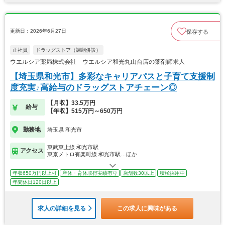
更新日：2026年6月27日
保存する
正社員
ドラッグストア（調剤併設）
ウエルシア薬局株式会社 ウエルシア和光丸山台店の薬剤師求人
【埼玉県和光市】多彩なキャリアパスと子育て支援制
度充実♪高給与のドラッグストアチェーン◎
【月収】33.5万円
給与
【年収】515万円～650万円
勤務地
埼玉県 和光市
東武東上線 和光市駅
アクセス
東京メトロ有楽町線 和光市駅…ほか
年収650万円以上可
産休・育休取得実績有り
店舗数30以上
積極採用中
年間休日120日以上
求人の詳細を見る
この求人に興味がある