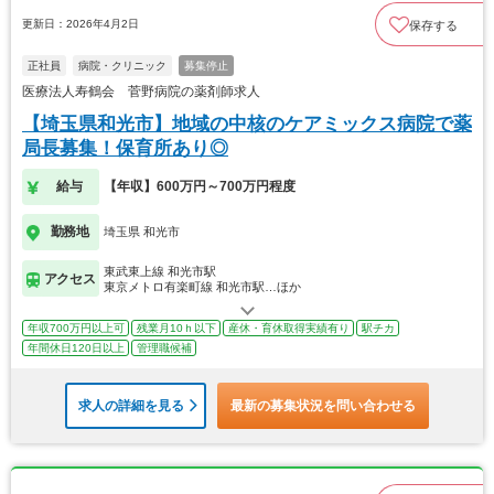
更新日：2026年4月2日
保存する
正社員
病院・クリニック
募集停止
医療法人寿鶴会 菅野病院の薬剤師求人
【埼玉県和光市】地域の中核のケアミックス病院で薬
局長募集！保育所あり◎
給与
【年収】600万円～700万円程度
勤務地
埼玉県 和光市
東武東上線 和光市駅
アクセス
東京メトロ有楽町線 和光市駅…ほか
年収700万円以上可
残業月10ｈ以下
産休・育休取得実績有り
駅チカ
年間休日120日以上
管理職候補
求人の詳細を見る
最新の募集状況を問い合わせる