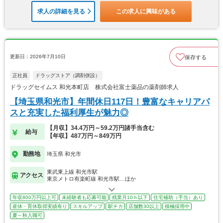
求人の詳細を見る
この求人に興味がある
更新日：2026年7月10日
保存する
正社員
ドラッグストア（調剤併設）
ドラッグセイムス 和光本町店 株式会社富士薬品の薬剤師求人
【埼玉県和光市】年間休日117日！豊富なキャリアパ
スと充実した福利厚生が魅力◎
【月収】34.4万円～59.2万円諸手当含む
給与
【年収】487万円～849万円
勤務地
埼玉県 和光市
東武東上線 和光市駅
アクセス
東京メトロ有楽町線 和光市駅…ほか
年収800万円以上可
未経験者も応募可能
残業月10ｈ以下
住宅補助（手当）あり
産休・育休取得実績有り
スキルアップ
駅チカ
店舗数30以上
積極採用中
夏～秋入職可