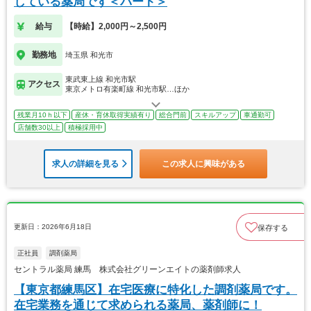
している薬局です＜パート＞
給与
【時給】2,000円～2,500円
勤務地
埼玉県 和光市
東武東上線 和光市駅
アクセス
東京メトロ有楽町線 和光市駅…ほか
残業月10ｈ以下
産休・育休取得実績有り
総合門前
スキルアップ
車通勤可
店舗数30以上
積極採用中
求人の詳細を見る
この求人に興味がある
更新日：2026年6月18日
保存する
正社員
調剤薬局
セントラル薬局 練馬 株式会社グリーンエイトの薬剤師求人
【東京都練馬区】在宅医療に特化した調剤薬局です。
在宅業務を通じて求められる薬局、薬剤師に！