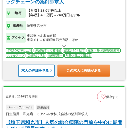
ッグチェーンの薬剤師求人
【月収】27.0万円以上
給与
【年収】400万円～740万円モデル
勤務地
埼玉県 和光市
東武東上線 和光市駅
アクセス
東京メトロ有楽町線 和光市駅…ほか
年収700万円以上可
未経験者も応募可能
残業月10ｈ以下
産休・育休取得実績有り
スキルアップ
店舗数30以上
積極採用中
年間休日120日以上
求人の詳細を見る
この求人に興味がある
更新日：2026年6月18日
保存する
パート・アルバイト
調剤薬局
日生薬局 和光店 ミアヘルサ株式会社の薬剤師求人
【埼玉県和光市】人気の総合病院の門前を中心に展開