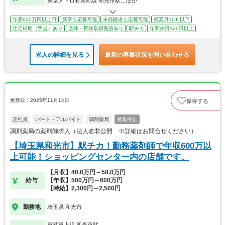
東京メトロ有楽町線 和光市駅…ほか
年収600万円以上可
新卒も応募可能
未経験者も応募可能
残業月10ｈ以下
住宅補助（手当）あり
産休・育休取得実績有り
駅チカ
年間休日120日以上
求人の詳細を見る
最新の募集状況を問い合わせる
更新日：2025年11月14日
保存する
正社員
パート・アルバイト
調剤薬局
募集停止
調剤薬局の薬剤師求人（法人名非公開 ※詳細はお問合せください）
【埼玉県和光市】駅チカ！勤務薬剤師で年収600万以
上可能！ショッピングセンター内の店舗です。
【月収】40.0万円～58.0万円
給与
【年収】500万円～600万円
【時給】2,300円～2,500円
勤務地
埼玉県 和光市
東武東上線 和光市駅