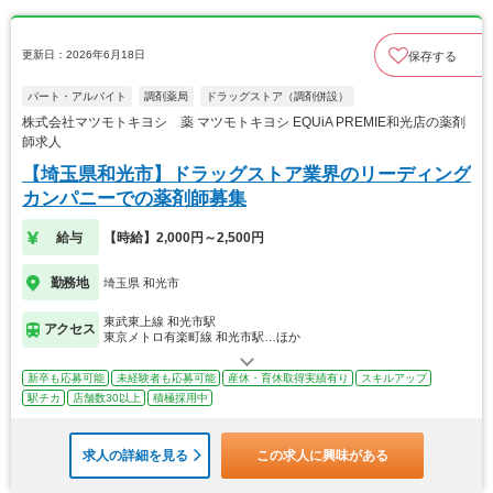
更新日：2026年6月18日
保存する
パート・アルバイト
調剤薬局
ドラッグストア（調剤併設）
株式会社マツモトキヨシ 薬 マツモトキヨシ EQUiA PREMIE和光店の薬剤
師求人
【埼玉県和光市】ドラッグストア業界のリーディング
カンパニーでの薬剤師募集
給与
【時給】2,000円～2,500円
勤務地
埼玉県 和光市
東武東上線 和光市駅
アクセス
東京メトロ有楽町線 和光市駅…ほか
新卒も応募可能
未経験者も応募可能
産休・育休取得実績有り
スキルアップ
駅チカ
店舗数30以上
積極採用中
求人の詳細を見る
この求人に興味がある