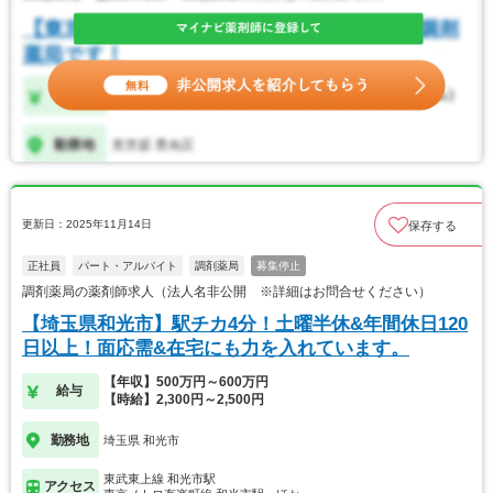
更新日：2025年11月14日
保存する
正社員
パート・アルバイト
調剤薬局
募集停止
調剤薬局の薬剤師求人（法人名非公開 ※詳細はお問合せください）
【埼玉県和光市】駅チカ4分！土曜半休&年間休日120
日以上！面応需&在宅にも力を入れています。
【年収】500万円～600万円
給与
【時給】2,300円～2,500円
勤務地
埼玉県 和光市
東武東上線 和光市駅
アクセス