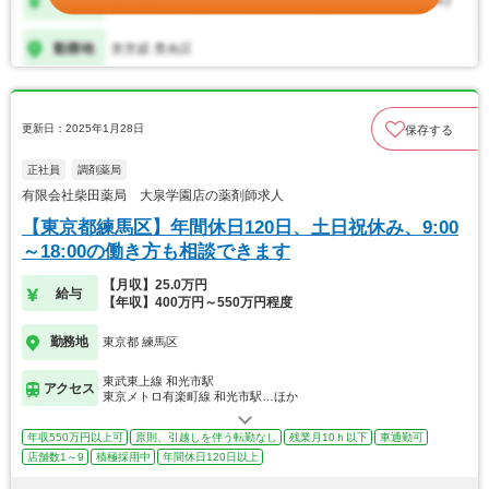
更新日：2025年1月28日
保存する
正社員
調剤薬局
有限会社柴田薬局 大泉学園店の薬剤師求人
【東京都練馬区】年間休日120日、土日祝休み、9:00
～18:00の働き方も相談できます
【月収】25.0万円
給与
【年収】400万円～550万円程度
勤務地
東京都 練馬区
東武東上線 和光市駅
アクセス
東京メトロ有楽町線 和光市駅…ほか
年収550万円以上可
原則、引越しを伴う転勤なし
残業月10ｈ以下
車通勤可
店舗数1～9
積極採用中
年間休日120日以上