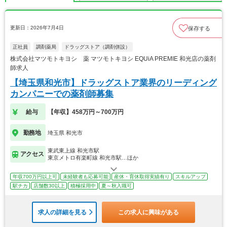
更新日：2026年7月4日
保存する
正社員
調剤薬局
ドラッグストア（調剤併設）
株式会社マツモトキヨシ 薬 マツモトキヨシ EQUiA PREMIE 和光店の薬剤
師求人
【埼玉県和光市】ドラッグストア業界のリーディング
カンパニーでの薬剤師募集
給与
【年収】458万円～700万円
勤務地
埼玉県 和光市
東武東上線 和光市駅
アクセス
東京メトロ有楽町線 和光市駅…ほか
年収700万円以上可
未経験者も応募可能
産休・育休取得実績有り
スキルアップ
駅チカ
店舗数30以上
積極採用中
夏～秋入職可
求人の詳細を見る
この求人に興味がある