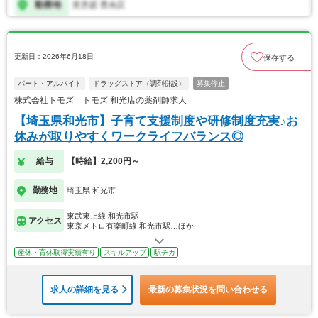
更新日：2026年6月18日
保存する
パート・アルバイト
ドラッグストア（調剤併設）
募集停止
株式会社トモズ トモズ 和光店の薬剤師求人
【埼玉県和光市】子育て支援制度や研修制度充実♪お
休みが取りやすくワークライフバランス◎
給与
【時給】2,200円～
勤務地
埼玉県 和光市
東武東上線 和光市駅
アクセス
東京メトロ有楽町線 和光市駅…ほか
産休・育休取得実績有り
スキルアップ
駅チカ
求人の詳細を見る
最新の募集状況を問い合わせる