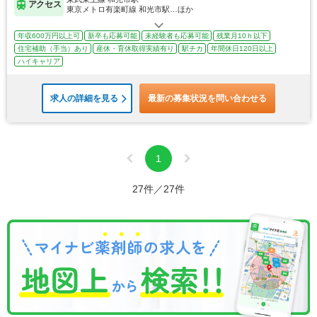
アクセス
東京メトロ有楽町線 和光市駅…ほか
年収600万円以上可
新卒も応募可能
未経験者も応募可能
残業月10ｈ以下
住宅補助（手当）あり
産休・育休取得実績有り
駅チカ
年間休日120日以上
ハイキャリア
求人の詳細を見る
最新の募集状況を問い合わせる
1
27件／27件