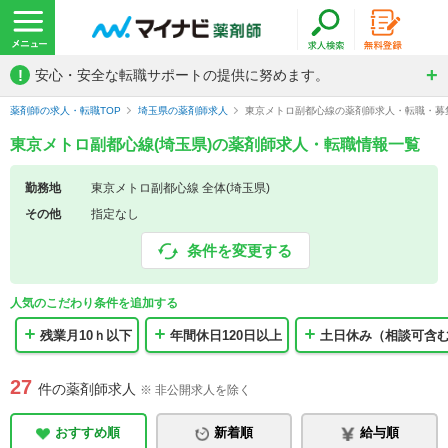
!
安心・安全な転職サポートの提供に努めます。
薬剤師の求人・転職TOP
埼玉県の薬剤師求人
東京メトロ副都心線の薬剤師求人・転職・募
東京メトロ副都心線(埼玉県)の薬剤師求人・転職情報一覧
勤務地
東京メトロ副都心線 全体(埼玉県)
その他
指定なし
条件を変更する
人気のこだわり条件を追加する
残業月10ｈ以下
年間休日120日以上
土日休み（相談可含
27
件の薬剤師求人
※ 非公開求人を除く
おすすめ順
新着順
給与順