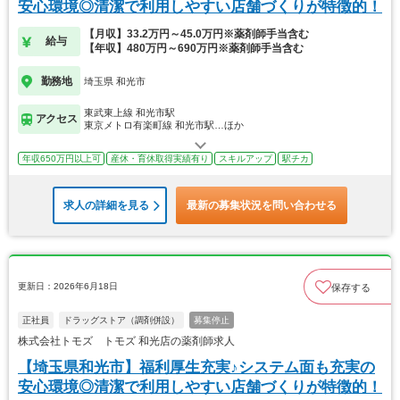
安心環境◎清潔で利用しやすい店舗づくりが特徴的！
【月収】33.2万円～45.0万円※薬剤師手当含む
給与
【年収】480万円～690万円※薬剤師手当含む
勤務地
埼玉県 和光市
東武東上線 和光市駅
アクセス
東京メトロ有楽町線 和光市駅…ほか
年収650万円以上可
産休・育休取得実績有り
スキルアップ
駅チカ
求人の詳細を見る
最新の募集状況を問い合わせる
更新日：2026年6月18日
保存する
正社員
ドラッグストア（調剤併設）
募集停止
株式会社トモズ トモズ 和光店の薬剤師求人
【埼玉県和光市】福利厚生充実♪システム面も充実の
安心環境◎清潔で利用しやすい店舗づくりが特徴的！