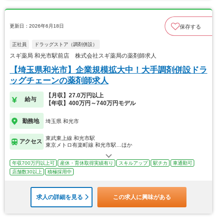
更新日：2026年6月18日
保存する
正社員
ドラッグストア（調剤併設）
スギ薬局 和光市駅前店 株式会社スギ薬局の薬剤師求人
【埼玉県和光市】企業規模拡大中！大手調剤併設ドラ
ッグチェーンの薬剤師求人
【月収】27.0万円以上
給与
【年収】400万円～740万円モデル
勤務地
埼玉県 和光市
東武東上線 和光市駅
アクセス
東京メトロ有楽町線 和光市駅…ほか
年収700万円以上可
産休・育休取得実績有り
スキルアップ
駅チカ
車通勤可
店舗数30以上
積極採用中
求人の詳細を見る
この求人に興味がある