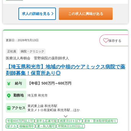
求人の詳細を見る
この求人に興味がある
更新日：2026年5月13日
保存する
正社員
病院・クリニック
医療法人寿鶴会 菅野病院の薬剤師求人
【埼玉県和光市】地域の中核のケアミックス病院で薬
剤師募集！保育所あり◎
給与
【年収】500万円～600万円
勤務地
埼玉県 和光市
東武東上線 和光市駅
アクセス
東京メトロ有楽町線 和光市駅…ほか
年収600万円以上可
新卒も応募可能
残業月10ｈ以下
産休・育休取得実績有り
駅チカ
積極採用中
夏～秋入職可
年間休日120日以上