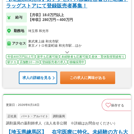
ラッグストアにて登録販売者募集！
【月収】18.0万円以上
給与
【年収】280万円～400万円
勤務地
埼玉県 和光市
東武東上線 和光市駅
アクセス
東京メトロ有楽町線 和光市駅…ほか
年収400万円以上可
新卒も応募可能
未経験者も応募可能
産休・育休取得実績有り
駅チカ
店舗数10～29
登録販売者の求人
積極採用中
求人の詳細を見る
この求人に興味がある
更新日：2026年6月18日
保存する
正社員
パート・アルバイト
調剤薬局
調剤薬局の薬剤師求人（法人名非公開 ※詳細はお問合せください）
【埼玉県練馬区】 在宅医療に特化。未経験の方も大