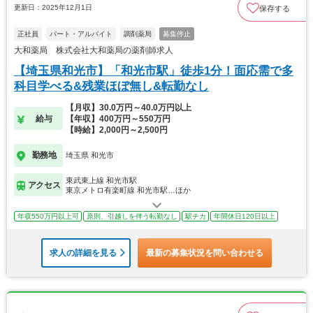
更新日：2025年12月1日
保存する
正社員
パート・アルバイト
調剤薬局
募集停止
大和薬局 株式会社大和薬局の薬剤師求人
【埼玉県和光市】「和光市駅」徒歩1分！面応需で多
科目学べる&残業ほぼ無し&転勤なし
【月収】30.0万円～40.0万円以上
給与
【年収】400万円～550万円
【時給】2,000円～2,500円
勤務地
埼玉県 和光市
東武東上線 和光市駅
アクセス
東京メトロ有楽町線 和光市駅…ほか
年収550万円以上可
原則、引越しを伴う転勤なし
駅チカ
年間休日120日以上
求人の詳細を見る
最新の募集状況を問い合わせる