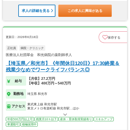
求人の詳細を見る
この求人に興味がある
更新日：2026年6月18日
保存する
正社員
病院・クリニック
医療法人社団翠会 和光病院の薬剤師求人
【埼玉県／和光市】《年間休日120日》17:30終業＆
残業少なめでワークライフバランス◎
【月収】27.2万円
給与
【年収】400万円～540万円
勤務地
埼玉県 和光市
東武東上線 和光市駅
アクセス
東京メトロ有楽町線 和光市駅…ほか
年収500万円以上可
残業月10ｈ以下
産休・育休取得実績有り
スキルアップ
車通勤可
積極採用中