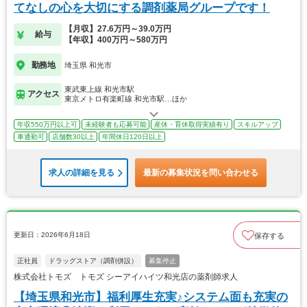
てなしの心を大切にする調剤薬局グループです！
【月収】27.6万円～39.0万円
給与
【年収】400万円～580万円
勤務地
埼玉県 和光市
東武東上線 和光市駅
アクセス
東京メトロ有楽町線 和光市駅…ほか
年収550万円以上可
未経験者も応募可能
産休・育休取得実績有り
スキルアップ
車通勤可
店舗数30以上
年間休日120日以上
求人の詳細を見る
最新の募集状況を問い合わせる
更新日：2026年6月18日
保存する
正社員
ドラッグストア（調剤併設）
募集停止
株式会社トモズ トモズ シーアイハイツ和光店の薬剤師求人
【埼玉県和光市】福利厚生充実♪システム面も充実の