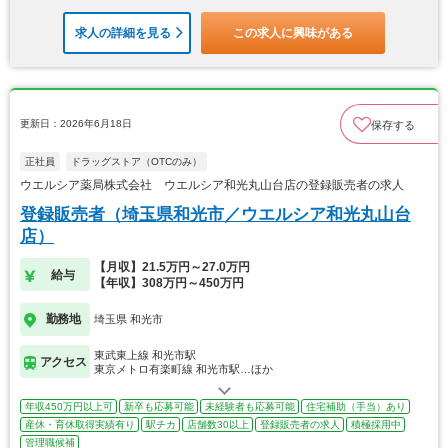
求人の詳細を見る
この求人に興味がある
更新日：2026年6月18日
保存する
正社員
ドラッグストア（OTCのみ）
ウエルシア薬局株式会社 ウエルシア和光丸山台店の登録販売者の求人
登録販売者（埼玉県和光市／ウエルシア和光丸山台
店）
【月収】21.5万円～27.0万円
給与
【年収】308万円～450万円
勤務地
埼玉県 和光市
東武東上線 和光市駅
アクセス
東京メトロ有楽町線 和光市駅…ほか
年収450万円以上可
新卒も応募可能
未経験者も応募可能
住宅補助（手当）あり
産休・育休取得実績有り
駅チカ
店舗数30以上
登録販売者の求人
積極採用中
管理職候補