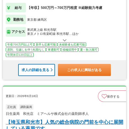
給与
【年収】500万円～700万円程度 ※経験能力考慮
勤務地
東京都 練馬区
東武東上線 和光市駅
アクセス
東京メトロ有楽町線 和光市駅…ほか
年収700万円以上可
新卒も応募可能
未経験者も応募可能
原則、引越しを伴う転勤なし
車通勤可
積極採用中
夏～秋入職可
年間休日120日以上
求人の詳細を見る
この求人に興味がある
更新日：2026年6月18日
保存する
正社員
調剤薬局
日生薬局 和光店 ミアヘルサ株式会社の薬剤師求人
【埼玉県和光市】人気の総合病院の門前を中心に展開
している薬局です。