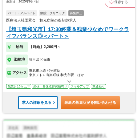
更新日：2025年9月4日
保存する
パート・アルバイト
病院・クリニック
募集停止
医療法人社団翠会 和光病院の薬剤師求人
【埼玉県和光市】17:30終業＆残業少なめでワークラ
イフバランス◎＜パート＞
給与
【時給】2,200円～
勤務地
埼玉県 和光市
東武東上線 和光市駅
アクセス
東京メトロ有楽町線 和光市駅…ほか
残業月10ｈ以下
産休・育休取得実績有り
スキルアップ
車通勤可
求人の詳細を見る
最新の募集状況を問い合わせる