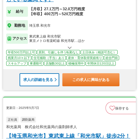
【月収】27.1万円～32.0万円程度
給与
【年収】400万円～520万円程度
勤務地
埼玉県 和光市
東武東上線 和光市駅
アクセス
東京メトロ有楽町線 和光市駅…ほか
年収500万円以上可
原則、引越しを伴う転勤なし
土日休み（相談可含む）
残業月10ｈ以下
住宅補助（手当）あり
産休・育休取得実績有り
総合門前
スキルアップ
車通勤可
店舗数30以上
積極採用中
年間休日120日以上
求人の詳細を見る
この求人に興味がある
更新日：2025年5月7日
保存する
正社員
調剤薬局
和光薬局 株式会社和光薬局の薬剤師求人
【埼玉県和光市】東武東上線「和光市駅」徒歩2分！