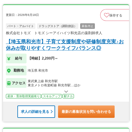
更新日：2026年6月18日
保存する
パート・アルバイト
ドラッグストア（調剤併設）
募集停止
株式会社トモズ トモズ シーアイハイツ和光店の薬剤師求人
【埼玉県和光市】子育て支援制度や研修制度充実♪お
休みが取りやすくワークライフバランス◎
給与
【時給】2,200円～
勤務地
埼玉県 和光市
東武東上線 和光市駅
アクセス
東京メトロ有楽町線 和光市駅…ほか
産休・育休取得実績有り
スキルアップ
駅チカ
求人の詳細を見る
最新の募集状況を問い合わせる