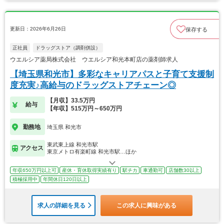
更新日：2026年6月26日
保存する
正社員
ドラッグストア（調剤併設）
ウエルシア薬局株式会社 ウエルシア和光本町店の薬剤師求人
【埼玉県和光市】多彩なキャリアパスと子育て支援制
度充実♪高給与のドラッグストアチェーン◎
【月収】33.5万円
給与
【年収】515万円～650万円
勤務地
埼玉県 和光市
東武東上線 和光市駅
アクセス
東京メトロ有楽町線 和光市駅…ほか
年収650万円以上可
産休・育休取得実績有り
駅チカ
車通勤可
店舗数30以上
積極採用中
年間休日120日以上
求人の詳細を見る
この求人に興味がある