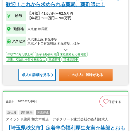
歓迎！これから求められる薬局、薬剤師に！
【月収】41.6万円～62.5万円
給与
【年収】500万円～700万円
勤務地
東京都 練馬区
東武東上線 和光市駅
アクセス
東京メトロ有楽町線 和光市駅…ほか
年収700万円以上可
新卒も応募可能
未経験者も応募可能
原則、引越しを伴う転勤なし
車通勤可
積極採用中
求人の詳細を見る
この求人に興味がある
更新日：2026年7月6日
保存する
正社員
調剤薬局
募集停止
アイランド薬局 和光本町店 アポクリート株式会社の薬剤師求人
【埼玉県秩父市】定着率◎福利厚生充実☆笑顔とおも