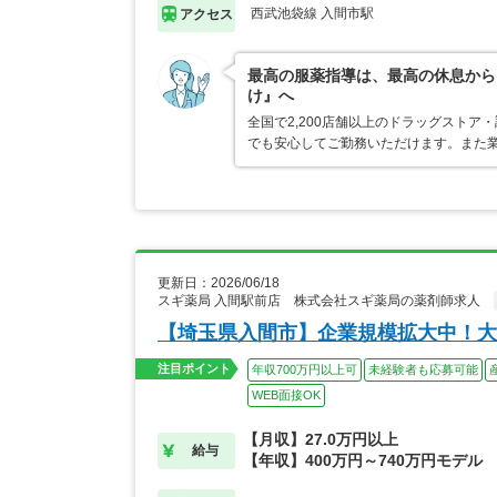
西武池袋線 入間市駅
アクセス
最高の服薬指導は、最高の休息から
け』へ
全国で2,200店舗以上のドラッグスト
でも安心してご勤務いただけます。また業
更新日：2026/06/18
スギ薬局 入間駅前店 株式会社スギ薬局の薬剤師求人
【埼玉県入間市】企業規模拡大中！大
注目ポイント
年収700万円以上可
未経験者も応募可能
WEB面接OK
【月収】27.0万円以上
給与
【年収】400万円～740万円モデル