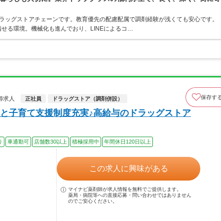
うドラッグストアチェーンです。教育優先の配慮配属で調剤経験が浅くても安心です。
せる環境。機械化も進んでおり、LINEによるコ…
保存す
師求人
正社員
ドラッグストア（調剤併設）
と子育て支援制度充実♪高給与のドラッグストア
り
車通勤可
店舗数30以上
積極採用中
年間休日120日以上
この求人に興味がある
マイナビ薬剤師が求人情報を無料でご提供します。
薬局・病院等への直接応募・問い合わせではありません
のでご安心ください。