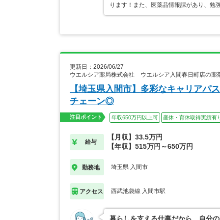
ります！また、医薬品情報課があり、勉
更新日：2026/06/27
ウエルシア薬局株式会社 ウエルシア入間春日町店の薬
【埼玉県入間市】多彩なキャリアパス
チェーン◎
注目ポイント
年収650万円以上可
産休・育休取得実績有
【月収】33.5万円
給与
【年収】515万円～650万円
埼玉県 入間市
勤務地
西武池袋線 入間市駅
アクセス
暮らしを支える仕事だから、自分の