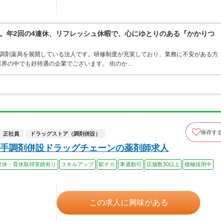
。年2回の4連休、リフレッシュ休暇で、心にゆとりのある『かかりつ
ア・調剤薬局を展開している法人です。研修制度が充実しており、業務に不安がある方
界の中でも好待遇の企業でございます。 街のか…
保存す
正社員
ドラッグストア（調剤併設）
手調剤併設ドラッグチェーンの薬剤師求人
産休・育休取得実績有り
スキルアップ
駅チカ
車通勤可
店舗数30以上
積極採用中
この求人に興味がある