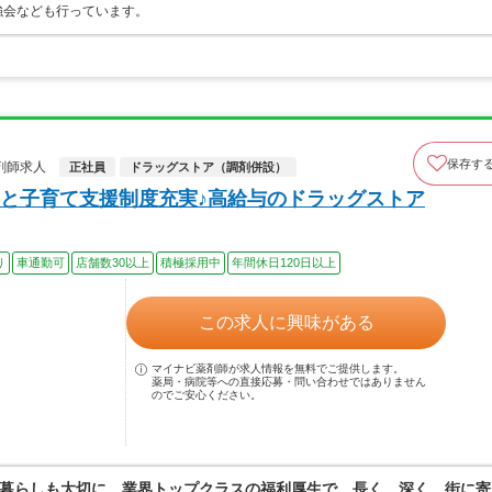
強会なども行っています。
保存す
剤師求人
正社員
ドラッグストア（調剤併設）
と子育て支援制度充実♪高給与のドラッグストア
り
車通勤可
店舗数30以上
積極採用中
年間休日120日以上
この求人に興味がある
マイナビ薬剤師が求人情報を無料でご提供します。
薬局・病院等への直接応募・問い合わせではありません
のでご安心ください。
暮らしも大切に。業界トップクラスの福利厚生で、長く、深く、街に寄