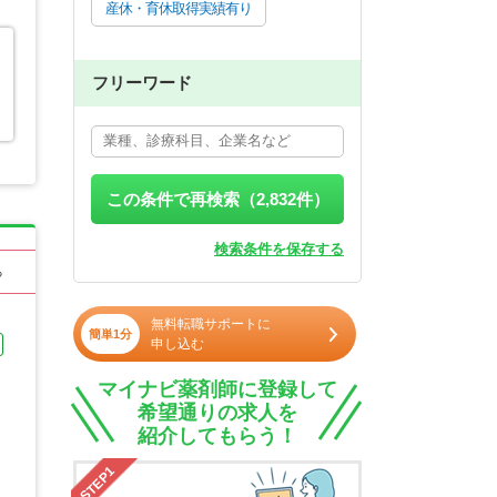
産休・育休取得実績有り
フリーワード
この条件で再検索（
2,832
件）
検索条件を保存する
る
無料転職サポートに
簡単1分
申し込む
マイナビ薬剤師に登録して
希望通りの求人を
紹介してもらう！
STEP1