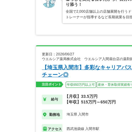
り添う！
全国で2,000店舗以上の店舗展開を行
トレーナーが指導するなど長期就業を目指
更新日：2026/06/27
ウエルシア薬局株式会社 ウエルシア入間扇台店の薬剤
【埼玉県入間市】多彩なキャリアパス
チェーン◎
注目ポイント
年収650万円以上可
産休・育休取得実績有
【月収】33.5万円
給与
【年収】515万円～650万円
埼玉県 入間市
勤務地
西武池袋線 入間市駅
アクセス