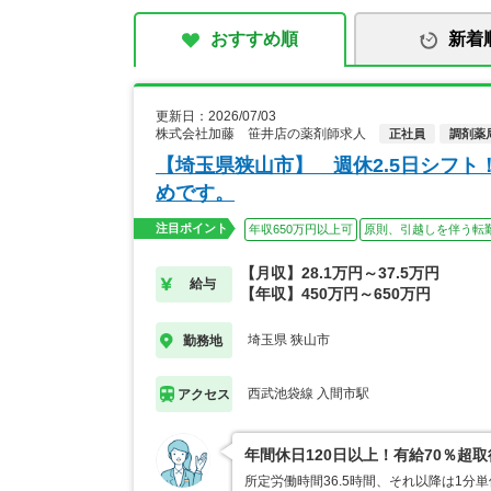
おすすめ順
新着
更新日：2026/07/03
株式会社加藤 笹井店の薬剤師求人
正社員
調剤薬
【埼玉県狭山市】 週休2.5日シフ
めです。
注目ポイント
年収650万円以上可
原則、引越しを伴う転
【月収】28.1万円～37.5万円
給与
【年収】450万円～650万円
埼玉県 狭山市
勤務地
西武池袋線 入間市駅
アクセス
年間休日120日以上！有給70％超
所定労働時間36.5時間、それ以降は1