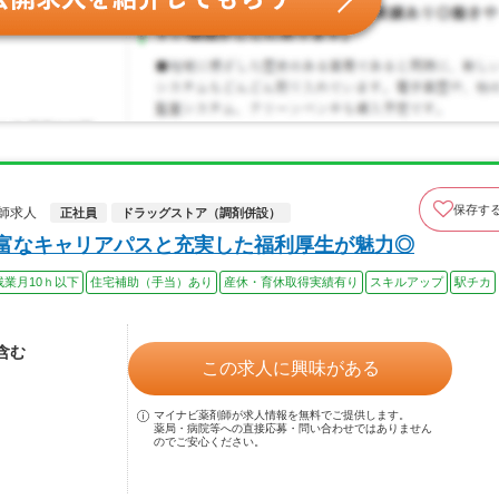
保存す
師求人
正社員
ドラッグストア（調剤併設）
豊富なキャリアパスと充実した福利厚生が魅力◎
残業月10ｈ以下
住宅補助（手当）あり
産休・育休取得実績有り
スキルアップ
駅チカ
当含む
この求人に興味がある
マイナビ薬剤師が求人情報を無料でご提供します。
薬局・病院等への直接応募・問い合わせではありません
のでご安心ください。