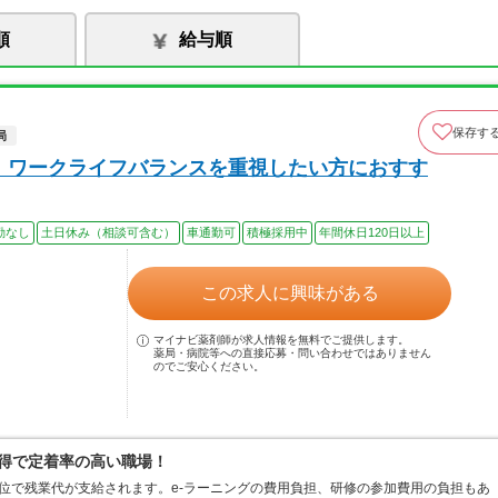
順
給与順
保存す
局
ト！ワークライフバランスを重視したい方におすす
勤なし
土日休み（相談可含む）
車通勤可
積極採用中
年間休日120日以上
この求人に興味がある
マイナビ薬剤師が求人情報を無料でご提供します。
薬局・病院等への直接応募・問い合わせではありません
のでご安心ください。
取得で定着率の高い職場！
分単位で残業代が支給されます。e-ラーニングの費用負担、研修の参加費用の負担もあ