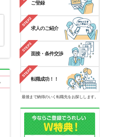
ご登録
STEP2
求人のご紹介
STEP3
面接・条件交渉
STEP4
転職成功！！
る
最後まで納得のいく転職先をお探しします。