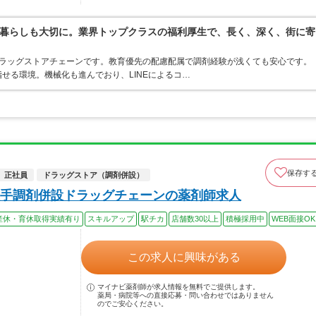
暮らしも大切に。業界トップクラスの福利厚生で、長く、深く、街に寄
うドラッグストアチェーンです。教育優先の配慮配属で調剤経験が浅くても安心です。
せる環境。機械化も進んでおり、LINEによるコ…
保存す
正社員
ドラッグストア（調剤併設）
手調剤併設ドラッグチェーンの薬剤師求人
産休・育休取得実績有り
スキルアップ
駅チカ
店舗数30以上
積極採用中
WEB面接OK
この求人に興味がある
マイナビ薬剤師が求人情報を無料でご提供します。
薬局・病院等への直接応募・問い合わせではありません
のでご安心ください。