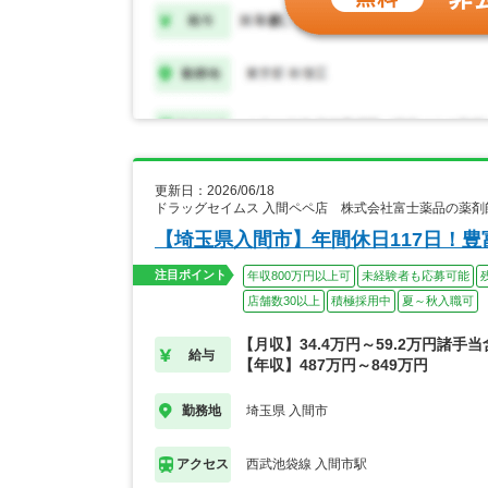
更新日：2026/06/18
ドラッグセイムス 入間ペペ店 株式会社富士薬品の薬剤
【埼玉県入間市】年間休日117日！
注目ポイント
年収800万円以上可
未経験者も応募可能
店舗数30以上
積極採用中
夏～秋入職可
【月収】34.4万円～59.2万円諸手
給与
【年収】487万円～849万円
埼玉県 入間市
勤務地
西武池袋線 入間市駅
アクセス