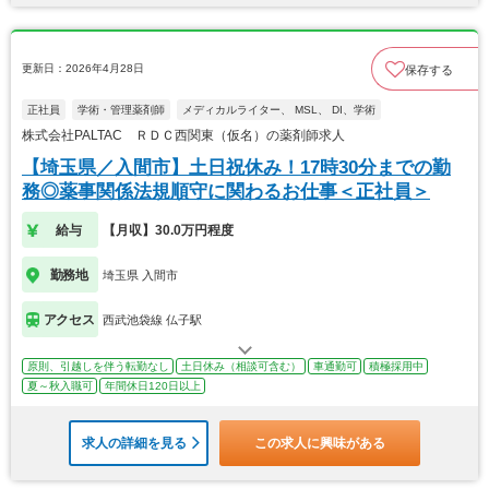
更新日：2026年4月28日
保存する
正社員
学術・管理薬剤師
メディカルライター、 MSL、 DI、学術
株式会社PALTAC ＲＤＣ西関東（仮名）の薬剤師求人
【埼玉県／入間市】土日祝休み！17時30分までの勤
務◎薬事関係法規順守に関わるお仕事＜正社員＞
給与
【月収】30.0万円程度
勤務地
埼玉県 入間市
アクセス
西武池袋線 仏子駅
原則、引越しを伴う転勤なし
土日休み（相談可含む）
車通勤可
積極採用中
夏～秋入職可
年間休日120日以上
求人の詳細を見る
この求人に興味がある