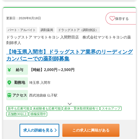
更新日：2026年6月18日
保存する
パート・アルバイト
調剤薬局
ドラッグストア（調剤併設）
ドラッグストア マツモトキヨシ 入間野田店 株式会社マツモトキヨシの薬
剤師求人
【埼玉県入間市】ドラッグストア業界のリーディング
カンパニーでの薬剤師募集
給与
【時給】2,000円～2,500円
勤務地
埼玉県 入間市
アクセス
西武池袋線 仏子駅
新卒も応募可能
未経験者も応募可能
産休・育休取得実績有り
スキルアップ
店舗数30以上
積極採用中
求人の詳細を見る
この求人に興味がある