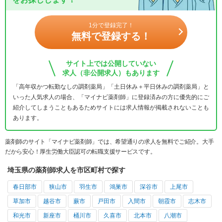
1分で登録完了！
無料で登録する！
サイト上では公開していない
求人（非公開求人）もあります
「高年収かつ転勤なしの調剤薬局」「土日休み＋平日休みの調剤薬局」と
いった人気求人の場合、「マイナビ薬剤師」に登録済みの方に優先的にご
紹介してしまうこともあるためサイトには求人情報が掲載されないことも
あります。
薬剤師のサイト「マイナビ薬剤師」では、希望通りの求人を無料でご紹介。大手
だから安心！厚生労働大臣認可の転職支援サービスです。
埼玉県の薬剤師求人を市区町村で探す
春日部市
狭山市
羽生市
鴻巣市
深谷市
上尾市
草加市
越谷市
蕨市
戸田市
入間市
朝霞市
志木市
和光市
新座市
桶川市
久喜市
北本市
八潮市