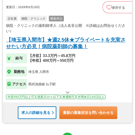
更新日：2026年6月19日
保存する
正社員
病院・クリニック
募集停止
病院・クリニックの薬剤師求人（法人名非公開 ※詳細はお問合せくださ
い）
【埼玉県入間市】★週2.5休★プライベートを充実さ
せたい方必見！病院薬剤師の募集！
【月収】33.3万円～45.8万円
給与
【年収】400万円～550万円
勤務地
埼玉県 入間市
アクセス
西武池袋線 仏子駅
年収550万円以上可
残業月10ｈ以下
車通勤可
年間休日120日以上
求人の詳細を見る
最新の募集状況を問い合わせる