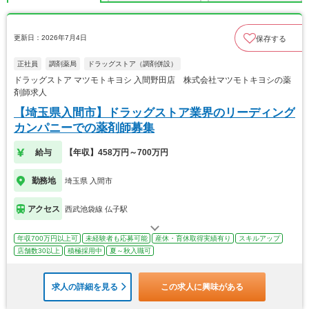
更新日：2026年7月4日
保存する
正社員
調剤薬局
ドラッグストア（調剤併設）
ドラッグストア マツモトキヨシ 入間野田店 株式会社マツモトキヨシの薬
剤師求人
【埼玉県入間市】ドラッグストア業界のリーディング
カンパニーでの薬剤師募集
給与
【年収】458万円～700万円
勤務地
埼玉県 入間市
アクセス
西武池袋線 仏子駅
年収700万円以上可
未経験者も応募可能
産休・育休取得実績有り
スキルアップ
店舗数30以上
積極採用中
夏～秋入職可
求人の詳細を見る
この求人に興味がある