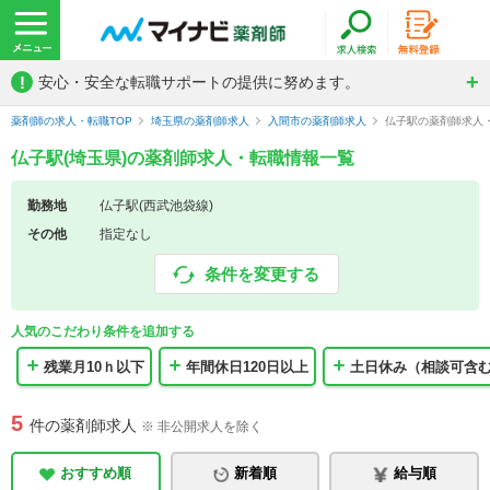
!
安心・安全な転職サポートの提供に努めます。
薬剤師の求人・転職TOP
埼玉県の薬剤師求人
入間市の薬剤師求人
仏子駅の薬剤師求人
仏子駅(埼玉県)の薬剤師求人・転職情報一覧
勤務地
仏子駅(西武池袋線)
その他
指定なし
条件を変更する
人気のこだわり条件を追加する
残業月10ｈ以下
年間休日120日以上
土日休み（相談可含
5
件の薬剤師求人
※ 非公開求人を除く
おすすめ順
新着順
給与順