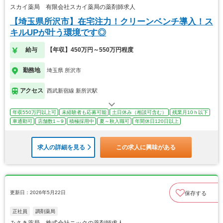
スカイ薬局 有限会社スカイ薬局の薬剤師求人
【埼玉県所沢市】在宅注力！クリーンベンチ導入！ス
キルUPが叶う環境です◎
給与
【年収】450万円～550万円程度
勤務地
埼玉県 所沢市
アクセス
西武新宿線 新所沢駅
年収550万円以上可
未経験者も応募可能
土日休み（相談可含む）
残業月10ｈ以下
車通勤可
店舗数1～9
積極採用中
夏～秋入職可
年間休日120日以上
求人の詳細を見る
この求人に興味がある
更新日：2026年5月22日
保存する
正社員
調剤薬局
みさき薬局 株式会社ニックの薬剤師求人