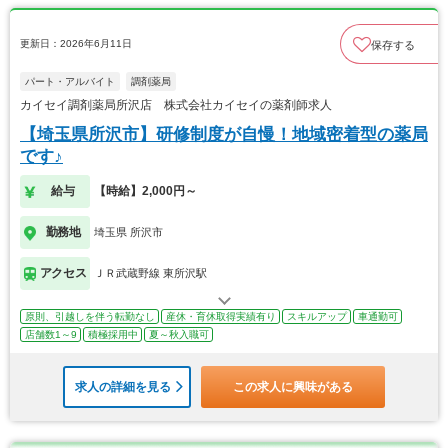
更新日：2026年6月11日
保存する
パート・アルバイト
調剤薬局
カイセイ調剤薬局所沢店 株式会社カイセイの薬剤師求人
【埼玉県所沢市】研修制度が自慢！地域密着型の薬局
です♪
給与
【時給】2,000円～
勤務地
埼玉県 所沢市
アクセス
ＪＲ武蔵野線 東所沢駅
原則、引越しを伴う転勤なし
産休・育休取得実績有り
スキルアップ
車通勤可
店舗数1～9
積極採用中
夏～秋入職可
求人の詳細を見る
この求人に興味がある