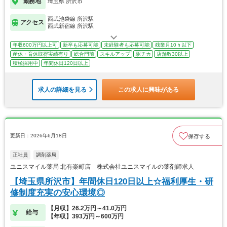
勤務地
埼玉県 所沢市
西武池袋線 所沢駅
アクセス
西武新宿線 所沢駅
年収600万円以上可
新卒も応募可能
未経験者も応募可能
残業月10ｈ以下
産休・育休取得実績有り
総合門前
スキルアップ
駅チカ
店舗数30以上
積極採用中
年間休日120日以上
求人の詳細を見る
この求人に興味がある
更新日：2026年6月18日
保存する
正社員
調剤薬局
ユニスマイル薬局 北有楽町店 株式会社ユニスマイルの薬剤師求人
【埼玉県所沢市】年間休日120日以上☆福利厚生・研
修制度充実の安心環境◎
【月収】26.2万円～41.0万円
給与
【年収】393万円～600万円