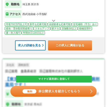
勤務地
埼玉県 所沢市
アクセス
西武池袋線 小手指駅
年収700万円以上可
新卒も応募可能
未経験者も応募可能
住宅補助（手当）あり
産休・育休取得実績有り
スキルアップ
駅チカ
店舗数30以上
積極採用中
夏～秋入職可
年間休日120日以上
求人の詳細を見る
この求人に興味がある