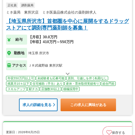
正社員
調剤薬局
ミネ薬局 東所沢店 ミネ医薬品株式会社の薬剤師求人
【埼玉県所沢市】首都圏を中心に展開をするドラッグ
ストアにて調剤専門薬剤師を募集！
【月収】30.0万円
給与
【年収】410万円～550万円
勤務地
埼玉県 所沢市
アクセス
ＪＲ武蔵野線 東所沢駅
年収550万円以上可
未経験者も応募可能
原則、引越しを伴う転勤なし
残業月10ｈ以下
住宅補助（手当）あり
産休・育休取得実績有り
総合門前
スキルアップ
駅チカ
店舗数30以上
積極採用中
求人の詳細を見る
この求人に興味がある
更新日：2026年6月25日
保存する