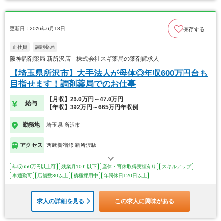
更新日：2026年6月18日
保存する
正社員
調剤薬局
阪神調剤薬局 新所沢店 株式会社スギ薬局の薬剤師求人
【埼玉県所沢市】大手法人が母体◎年収600万円台も
目指せます！調剤薬局でのお仕事
【月収】26.0万円～47.0万円
給与
【年収】392万円～665万円年収例
勤務地
埼玉県 所沢市
アクセス
西武新宿線 新所沢駅
年収650万円以上可
残業月10ｈ以下
産休・育休取得実績有り
スキルアップ
車通勤可
店舗数30以上
積極採用中
年間休日120日以上
求人の詳細を見る
この求人に興味がある