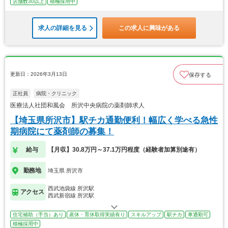
店舗数30以上
積極採用中
求人の詳細を見る
この求人に興味がある
更新日：2026年3月13日
保存する
正社員
病院・クリニック
医療法人社団和風会 所沢中央病院の薬剤師求人
【埼玉県所沢市】駅チカ通勤便利！幅広く学べる急性
期病院にて薬剤師の募集！
給与
【月収】30.8万円～37.1万円程度（経験者加算別途有）
勤務地
埼玉県 所沢市
西武池袋線 所沢駅
アクセス
西武新宿線 所沢駅
住宅補助（手当）あり
産休・育休取得実績有り
スキルアップ
駅チカ
車通勤可
積極採用中