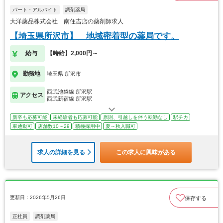
パート・アルバイト
調剤薬局
大洋薬品株式会社 南住吉店の薬剤師求人
【埼玉県所沢市】 地域密着型の薬局です。
給与
【時給】2,000円～
勤務地
埼玉県 所沢市
西武池袋線 所沢駅
アクセス
西武新宿線 所沢駅
新卒も応募可能
未経験者も応募可能
原則、引越しを伴う転勤なし
駅チカ
車通勤可
店舗数10～29
積極採用中
夏～秋入職可
求人の詳細を見る
この求人に興味がある
更新日：2026年5月26日
保存する
正社員
調剤薬局