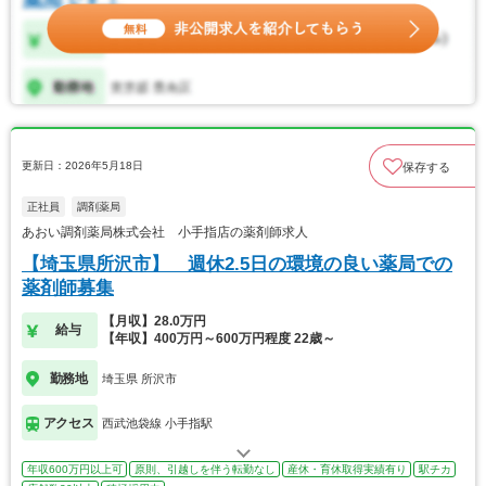
更新日：2026年5月18日
保存する
正社員
調剤薬局
あおい調剤薬局株式会社 小手指店の薬剤師求人
【埼玉県所沢市】 週休2.5日の環境の良い薬局での
薬剤師募集
【月収】28.0万円
給与
【年収】400万円～600万円程度 22歳～
勤務地
埼玉県 所沢市
アクセス
西武池袋線 小手指駅
年収600万円以上可
原則、引越しを伴う転勤なし
産休・育休取得実績有り
駅チカ