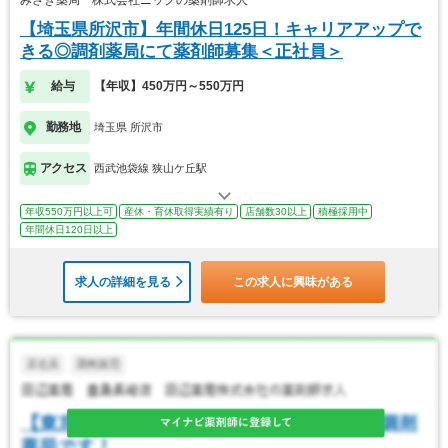
【埼玉県所沢市】年間休日125日！キャリアアップで
きる◎調剤薬局にて薬剤師募集＜正社員＞
給与
【年収】450万円～550万円
勤務地
埼玉県 所沢市
アクセス
西武池袋線 狭山ケ丘駅
年収550万円以上可
産休・育休取得実績有り
店舗数30以上
積極採用中
年間休日120日以上
求人の詳細を見る
この求人に興味がある