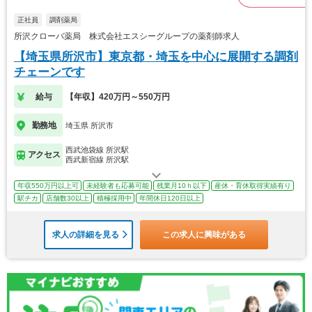
正社員
調剤薬局
所沢クローバ薬局 株式会社エスシーグループの薬剤師求人
【埼玉県所沢市】東京都・埼玉を中心に展開する調剤
チェーンです
給与
【年収】420万円～550万円
勤務地
埼玉県 所沢市
西武池袋線 所沢駅
アクセス
西武新宿線 所沢駅
年収550万円以上可
未経験者も応募可能
残業月10ｈ以下
産休・育休取得実績有り
駅チカ
店舗数30以上
積極採用中
年間休日120日以上
求人の詳細を見る
この求人に興味がある