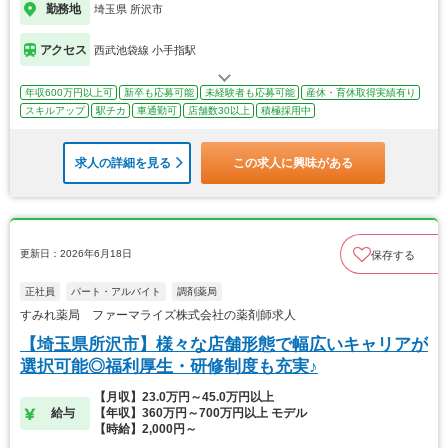
勤務地
埼玉県 所沢市
アクセス
西武池袋線 小手指駅
年収600万円以上可
新卒も応募可能
未経験者も応募可能
産休・育休取得実績有り
スキルアップ
駅チカ
車通勤可
店舗数30以上
積極採用中
求人の詳細を見る
この求人に興味がある
更新日：2026年6月18日
保存する
正社員
パート・アルバイト
調剤薬局
すみれ薬局 ファーマライズ株式会社の薬剤師求人
【埼玉県所沢市】様々な店舗形態で幅広いキャリアが
選択可能◎福利厚生・研修制度も充実♪
【月収】23.0万円～45.0万円以上
給与
【年収】360万円～700万円以上 モデル
【時給】2,000円～