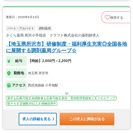
更新日：2026年6月13日
保存する
パート・アルバイト
調剤薬局
さくら薬局 所沢小手指店 クラフト株式会社の薬剤師求人
【埼玉県所沢市】研修制度・福利厚生充実◎全国各地
に展開する調剤薬局グループ☆
給与
【時給】2,000円～2,200円
勤務地
埼玉県 所沢市
アクセス
西武池袋線 小手指駅
新卒も応募可能
未経験者も応募可能
産休・育休取得実績有り
スキルアップ
駅チカ
店舗数30以上
積極採用中
求人の詳細を見る
この求人に興味がある