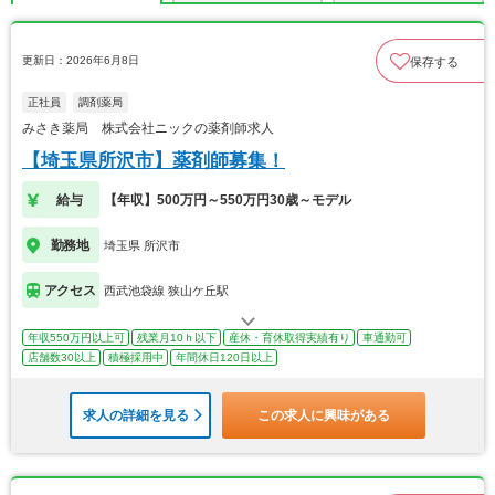
更新日：2026年6月8日
保存する
正社員
調剤薬局
みさき薬局 株式会社ニックの薬剤師求人
【埼玉県所沢市】薬剤師募集！
給与
【年収】500万円～550万円30歳～モデル
勤務地
埼玉県 所沢市
アクセス
西武池袋線 狭山ケ丘駅
年収550万円以上可
残業月10ｈ以下
産休・育休取得実績有り
車通勤可
店舗数30以上
積極採用中
年間休日120日以上
求人の詳細を見る
この求人に興味がある