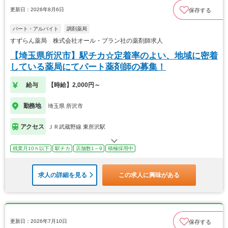
更新日：2026年8月6日
保存する
パート・アルバイト
調剤薬局
すずらん薬局 株式会社オール・プラン社の薬剤師求人
【埼玉県所沢市】駅チカ☆定着率のよい、地域に密着
している薬局にてパート薬剤師の募集！
給与
【時給】2,000円～
勤務地
埼玉県 所沢市
アクセス
ＪＲ武蔵野線 東所沢駅
残業月10ｈ以下
駅チカ
店舗数1～9
積極採用中
求人の詳細を見る
この求人に興味がある
更新日：2026年7月10日
保存する