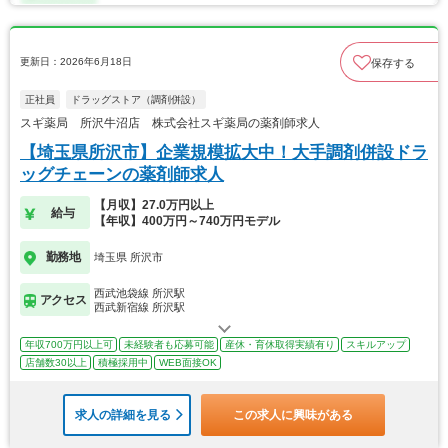
更新日：2026年6月18日
保存する
正社員
ドラッグストア（調剤併設）
スギ薬局 所沢牛沼店 株式会社スギ薬局の薬剤師求人
【埼玉県所沢市】企業規模拡大中！大手調剤併設ドラ
ッグチェーンの薬剤師求人
【月収】27.0万円以上
給与
【年収】400万円～740万円モデル
勤務地
埼玉県 所沢市
西武池袋線 所沢駅
アクセス
西武新宿線 所沢駅
年収700万円以上可
未経験者も応募可能
産休・育休取得実績有り
スキルアップ
店舗数30以上
積極採用中
WEB面接OK
求人の詳細を見る
この求人に興味がある