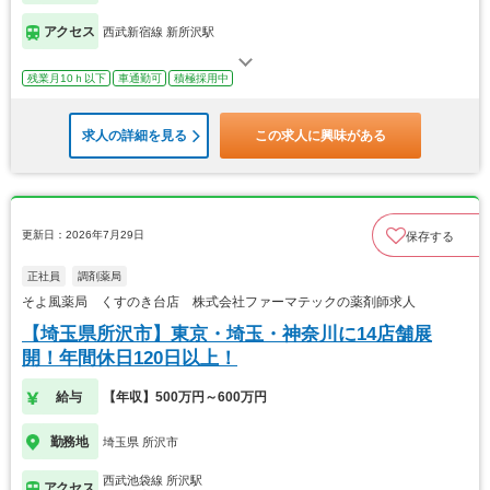
アクセス
西武新宿線 新所沢駅
残業月10ｈ以下
車通勤可
積極採用中
求人の詳細を見る
この求人に興味がある
更新日：2026年7月29日
保存する
正社員
調剤薬局
そよ風薬局 くすのき台店 株式会社ファーマテックの薬剤師求人
【埼玉県所沢市】東京・埼玉・神奈川に14店舗展
開！年間休日120日以上！
給与
【年収】500万円～600万円
勤務地
埼玉県 所沢市
西武池袋線 所沢駅
アクセス