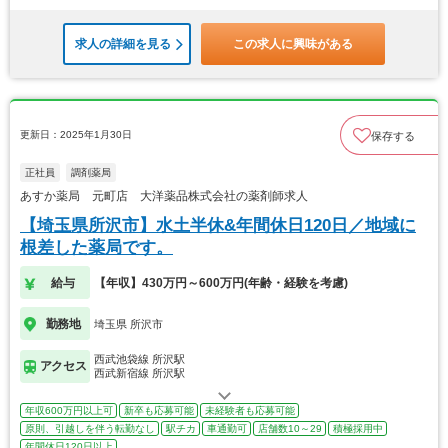
求人の詳細を見る
この求人に興味がある
更新日：2025年1月30日
保存する
正社員
調剤薬局
あすか薬局 元町店 大洋薬品株式会社の薬剤師求人
【埼玉県所沢市】水土半休&年間休日120日／地域に
根差した薬局です。
給与
【年収】430万円～600万円(年齢・経験を考慮)
勤務地
埼玉県 所沢市
西武池袋線 所沢駅
アクセス
西武新宿線 所沢駅
年収600万円以上可
新卒も応募可能
未経験者も応募可能
原則、引越しを伴う転勤なし
駅チカ
車通勤可
店舗数10～29
積極採用中
年間休日120日以上