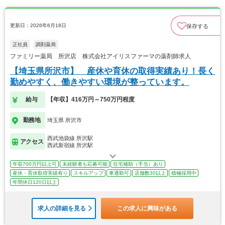
更新日：2026年6月18日
保存する
正社員
調剤薬局
ファミリー薬局 所沢店 株式会社アイリスファーマの薬剤師求人
【埼玉県所沢市】 産休や育休の取得実績あり！長く
勤めやすく、働きやすい環境が整っています。
給与
【年収】416万円～750万円程度
勤務地
埼玉県 所沢市
西武池袋線 所沢駅
アクセス
西武新宿線 所沢駅
年収700万円以上可
未経験者も応募可能
住宅補助（手当）あり
産休・育休取得実績有り
スキルアップ
車通勤可
店舗数30以上
積極採用中
年間休日120日以上
求人の詳細を見る
この求人に興味がある