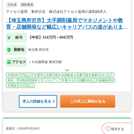
正社員
調剤薬局
アイセイ薬局 東所沢店 株式会社アイセイ薬局の薬剤師求人
【埼玉県所沢市】大手調剤薬局でマネジメントや教
育・店舗開発など幅広いキャリアパスの道がありま
す！
給与
【年収】418万円～806万円
勤務地
埼玉県 所沢市
アクセス
ＪＲ武蔵野線 東所沢駅
年収800万円以上可
新卒も応募可能
未経験者も応募可能
残業月10ｈ以下
産休・育休取得実績有り
スキルアップ
駅チカ
店舗数30以上
積極採用中
年間休日120日以上
求人の詳細を見る
この求人に興味がある
更新日：2026年5月26日
保存する