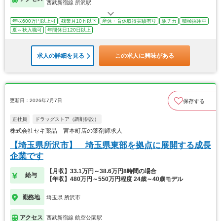
西武新宿線 所沢駅
年収600万円以上可
残業月10ｈ以下
産休・育休取得実績有り
駅チカ
積極採用中
夏～秋入職可
年間休日120日以上
求人の詳細を見る
この求人に興味がある
更新日：2026年7月7日
保存する
正社員
ドラッグストア（調剤併設）
株式会社セキ薬品 宮本町店の薬剤師求人
【埼玉県所沢市】 埼玉県東部を拠点に展開する成長
企業です
【月収】33.1万円～38.6万円8時間の場合
給与
【年収】480万円～550万円程度 24歳～40歳モデル
勤務地
埼玉県 所沢市
アクセス
西武新宿線 航空公園駅