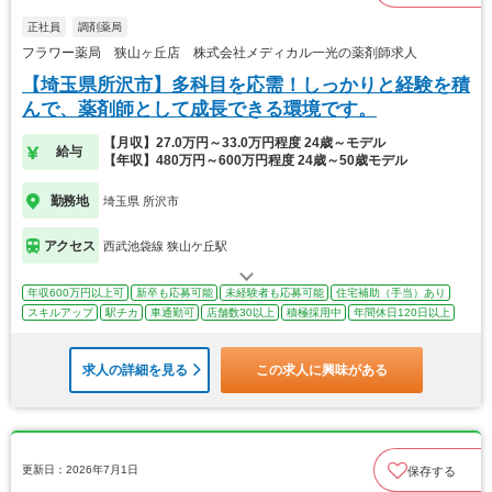
正社員
調剤薬局
フラワー薬局 狭山ヶ丘店 株式会社メディカル一光の薬剤師求人
【埼玉県所沢市】多科目を応需！しっかりと経験を積
んで、薬剤師として成長できる環境です。
【月収】27.0万円～33.0万円程度 24歳～モデル
給与
【年収】480万円～600万円程度 24歳～50歳モデル
勤務地
埼玉県 所沢市
アクセス
西武池袋線 狭山ケ丘駅
年収600万円以上可
新卒も応募可能
未経験者も応募可能
住宅補助（手当）あり
スキルアップ
駅チカ
車通勤可
店舗数30以上
積極採用中
年間休日120日以上
求人の詳細を見る
この求人に興味がある
更新日：2026年7月1日
保存する