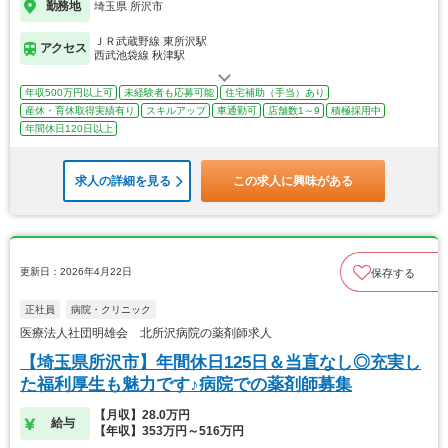
勤務地
埼玉県 所沢市
ＪＲ武蔵野線 東所沢駅
アクセス
西武池袋線 秋津駅
年収500万円以上可
未経験者も応募可能
住宅補助（手当）あり
産休・育休取得実績有り
スキルアップ
車通勤可
店舗数1～9
積極採用中
年間休日120日以上
求人の詳細を見る
この求人に興味がある
更新日：2026年4月22日
保存する
正社員
病院・クリニック
医療法人社団明雄会 北所沢病院の薬剤師求人
【埼玉県所沢市】年間休日125日＆当直なし◎充実し
た福利厚生も魅力です♪病院での薬剤師募集
【月収】28.0万円
給与
【年収】353万円～516万円