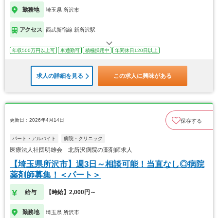
勤務地
埼玉県 所沢市
アクセス
西武新宿線 新所沢駅
年収500万円以上可
車通勤可
積極採用中
年間休日120日以上
求人の詳細を見る
この求人に興味がある
更新日：2026年4月14日
保存する
パート・アルバイト
病院・クリニック
医療法人社団明雄会 北所沢病院の薬剤師求人
【埼玉県所沢市】週3日～相談可能！当直なし◎病院
薬剤師募集！＜パート＞
給与
【時給】2,000円～
勤務地
埼玉県 所沢市