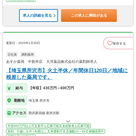
求人の詳細を見る
この求人に興味がある
更新日：2025年1月30日
保存する
正社員
調剤薬局
あすか薬局 中新井店 大洋薬品株式会社の薬剤師求人
【埼玉県所沢市】火土半休／年間休日120日／地域に
根差した薬局です。
給与
【年収】430万円～600万円
勤務地
埼玉県 所沢市
アクセス
西武新宿線 新所沢駅
年収600万円以上可
新卒も応募可能
未経験者も応募可能
原則、引越しを伴う転勤なし
車通勤可
店舗数10～29
積極採用中