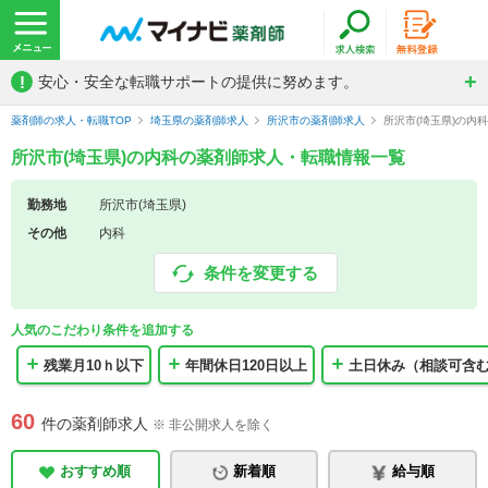
!
安心・安全な転職サポートの提供に努めます。
薬剤師の求人・転職TOP
埼玉県の薬剤師求人
所沢市の薬剤師求人
所沢市(埼玉県)の内
所沢市(埼玉県)の内科の薬剤師求人・転職情報一覧
勤務地
所沢市(埼玉県)
その他
内科
条件を変更する
人気のこだわり条件を追加する
残業月10ｈ以下
年間休日120日以上
土日休み（相談可含
60
件の薬剤師求人
※ 非公開求人を除く
おすすめ順
新着順
給与順