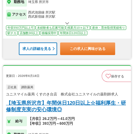
勤務地
埼玉県 所沢市
西武池袋線 所沢駅
アクセス
西武新宿線 所沢駅
年収550万円以上可
未経験者も応募可能
残業月10ｈ以下
産休・育休取得実績有り
駅チカ
店舗数30以上
積極採用中
年間休日120日以上
求人の詳細を見る
この求人に興味がある
更新日：2026年6月18日
保存する
正社員
調剤薬局
ユニスマイル薬局 くすのき台店 株式会社ユニスマイルの薬剤師求人
【埼玉県所沢市】年間休日120日以上☆福利厚生・研
修制度充実の安心環境◎
【月収】26.2万円～41.0万円
給与
【年収】393万円～600万円