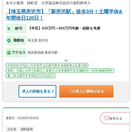
あすか薬局 緑町店 大洋薬品株式会社の薬剤師求人
【埼玉県所沢市】「新所沢駅」徒歩3分！土曜半休&
年間休日120日！
給与
【年収】430万円～600万円年齢・経験を考慮
勤務地
埼玉県 所沢市
アクセス
西武新宿線 新所沢駅
年収600万円以上可
新卒も応募可能
未経験者も応募可能
原則、引越しを伴う転勤なし
駅チカ
車通勤可
店舗数10～29
積極採用中
夏～秋入職可
年間休日120日以上
求人の詳細を見る
この求人に興味がある
更新日：2026年5月26日
保存する
正社員
調剤薬局