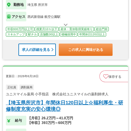
勤務地
埼玉県 所沢市
アクセス
西武新宿線 航空公園駅
年収600万円以上可
残業月10ｈ以下
産休・育休取得実績有り
総合門前
スキルアップ
駅チカ
店舗数30以上
積極採用中
年間休日120日以上
求人の詳細を見る
この求人に興味がある
更新日：2026年6月18日
保存する
正社員
調剤薬局
ユニスマイル薬局 小手指店 株式会社ユニスマイルの薬剤師求人
【埼玉県所沢市】年間休日120日以上☆福利厚生・研
修制度充実の安心環境◎
【月収】26.2万円～41.0万円
給与
【年収】393万円～600万円