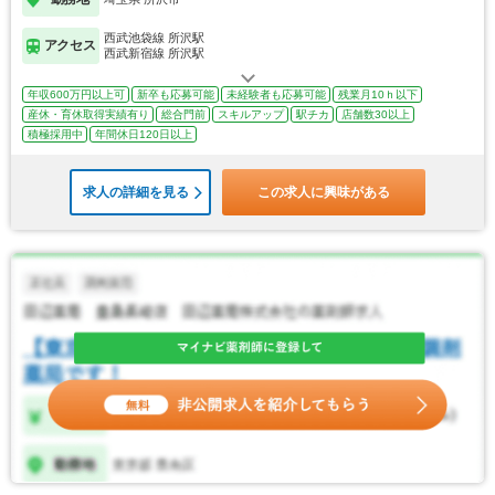
西武池袋線 所沢駅
アクセス
西武新宿線 所沢駅
年収600万円以上可
新卒も応募可能
未経験者も応募可能
残業月10ｈ以下
産休・育休取得実績有り
総合門前
スキルアップ
駅チカ
店舗数30以上
積極採用中
年間休日120日以上
求人の詳細を見る
この求人に興味がある