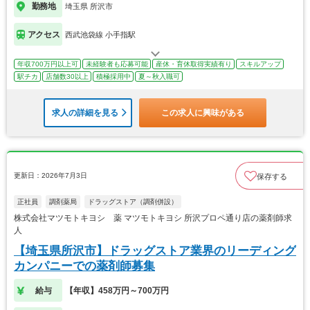
勤務地
埼玉県 所沢市
アクセス
西武池袋線 小手指駅
年収700万円以上可
未経験者も応募可能
産休・育休取得実績有り
スキルアップ
駅チカ
店舗数30以上
積極採用中
夏～秋入職可
求人の詳細を見る
この求人に興味がある
更新日：2026年7月3日
保存する
正社員
調剤薬局
ドラッグストア（調剤併設）
株式会社マツモトキヨシ 薬 マツモトキヨシ 所沢プロペ通り店の薬剤師求
人
【埼玉県所沢市】ドラッグストア業界のリーディング
カンパニーでの薬剤師募集
給与
【年収】458万円～700万円