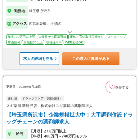
勤務地
埼玉県 所沢市
アクセス
西武池袋線 小手指駅
年収700万円以上可
未経験者も応募可能
産休・育休取得実績有り
スキルアップ
車通勤可
店舗数30以上
積極採用中
WEB面接OK
求人の詳細を見る
この求人に興味がある
更新日：2026年6月18日
保存する
正社員
ドラッグストア（調剤併設）
スギ薬局 新所沢店 株式会社スギ薬局の薬剤師求人
【埼玉県所沢市】企業規模拡大中！大手調剤併設ドラ
ッグチェーンの薬剤師求人
【月収】27.0万円以上
給与
【年収】400万円～740万円モデル