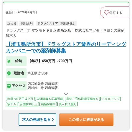
更新日：2026年7月3日
保存する
正社員
調剤薬局
ドラッグストア（調剤併設）
ドラッグストア マツモトキヨシ 西所沢店 株式会社マツモトキヨシの薬剤
師求人
【埼玉県所沢市】ドラッグストア業界のリーディング
カンパニーでの薬剤師募集
給与
【年収】458万円～700万円
勤務地
埼玉県 所沢市
西武池袋線 西所沢駅
アクセス
西武狭山線 西所沢駅
年収700万円以上可
未経験者も応募可能
産休・育休取得実績有り
スキルアップ
駅チカ
店舗数30以上
積極採用中
夏～秋入職可
求人の詳細を見る
この求人に興味がある