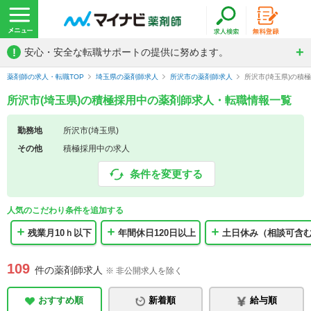
!
安心・安全な転職サポートの提供に努めます。
薬剤師の求人・転職TOP
埼玉県の薬剤師求人
所沢市の薬剤師求人
所沢市(埼玉県)の積
所沢市(埼玉県)の積極採用中の薬剤師求人・転職情報一覧
勤務地
所沢市(埼玉県)
その他
積極採用中の求人
条件を変更する
人気のこだわり条件を追加する
残業月10ｈ以下
年間休日120日以上
土日休み（相談可含
109
件の薬剤師求人
※ 非公開求人を除く
おすすめ順
新着順
給与順