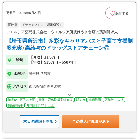
更新日：2026年6月27日
保存する
正社員
ドラッグストア（調剤併設）
ウエルシア薬局株式会社 ウエルシア所沢けやき台店の薬剤師求人
【埼玉県所沢市】多彩なキャリアパスと子育て支援制
度充実♪高給与のドラッグストアチェーン◎
【月収】33.5万円
給与
【年収】515万円～650万円
勤務地
埼玉県 所沢市
アクセス
西武新宿線 新所沢駅
年収650万円以上可
産休・育休取得実績有り
駅チカ
車通勤可
店舗数30以上
積極採用中
年間休日120日以上
求人の詳細を見る
この求人に興味がある