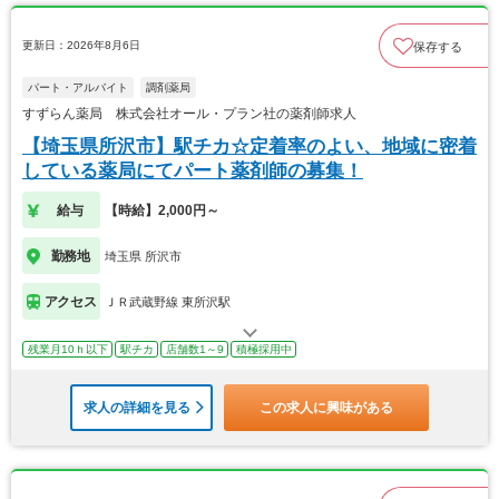
更新日：2026年8月6日
保存する
パート・アルバイト
調剤薬局
すずらん薬局 株式会社オール・プラン社の薬剤師求人
【埼玉県所沢市】駅チカ☆定着率のよい、地域に密着
している薬局にてパート薬剤師の募集！
給与
【時給】2,000円～
勤務地
埼玉県 所沢市
アクセス
ＪＲ武蔵野線 東所沢駅
残業月10ｈ以下
駅チカ
店舗数1～9
積極採用中
求人の詳細を見る
この求人に興味がある