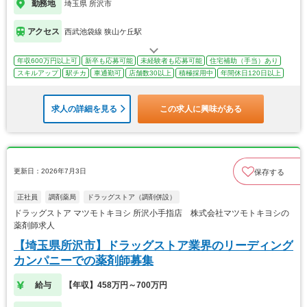
勤務地
埼玉県 所沢市
アクセス
西武池袋線 狭山ケ丘駅
年収600万円以上可
新卒も応募可能
未経験者も応募可能
住宅補助（手当）あり
スキルアップ
駅チカ
車通勤可
店舗数30以上
積極採用中
年間休日120日以上
求人の詳細を見る
この求人に興味がある
更新日：2026年7月3日
保存する
正社員
調剤薬局
ドラッグストア（調剤併設）
ドラッグストア マツモトキヨシ 所沢小手指店 株式会社マツモトキヨシの
薬剤師求人
【埼玉県所沢市】ドラッグストア業界のリーディング
カンパニーでの薬剤師募集
給与
【年収】458万円～700万円