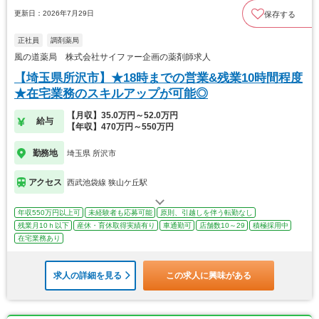
更新日：2026年7月29日
保存する
正社員
調剤薬局
風の道薬局 株式会社サイファー企画の薬剤師求人
【埼玉県所沢市】★18時までの営業&残業10時間程度
★在宅業務のスキルアップが可能◎
【月収】35.0万円～52.0万円
給与
【年収】470万円～550万円
勤務地
埼玉県 所沢市
アクセス
西武池袋線 狭山ケ丘駅
年収550万円以上可
未経験者も応募可能
原則、引越しを伴う転勤なし
残業月10ｈ以下
産休・育休取得実績有り
車通勤可
店舗数10～29
積極採用中
在宅業務あり
求人の詳細を見る
この求人に興味がある