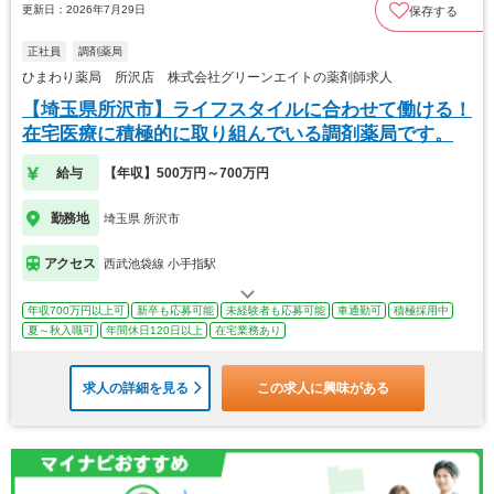
更新日：2026年7月29日
保存する
正社員
調剤薬局
ひまわり薬局 所沢店 株式会社グリーンエイトの薬剤師求人
【埼玉県所沢市】ライフスタイルに合わせて働ける！
在宅医療に積極的に取り組んでいる調剤薬局です。
給与
【年収】500万円～700万円
勤務地
埼玉県 所沢市
アクセス
西武池袋線 小手指駅
年収700万円以上可
新卒も応募可能
未経験者も応募可能
車通勤可
積極採用中
夏～秋入職可
年間休日120日以上
在宅業務あり
求人の詳細を見る
この求人に興味がある