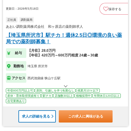
更新日：2026年5月18日
保存する
正社員
調剤薬局
あおい調剤薬局株式会社 和ヶ原店の薬剤師求人
【埼玉県所沢市】駅チカ！週休2.5日◎環境の良い薬
局での薬剤師募集！
【月収】28.0万円
給与
【年収】420万円～600万円程度 24歳～30歳
勤務地
埼玉県 所沢市
アクセス
西武池袋線 狭山ケ丘駅
年収600万円以上可
原則、引越しを伴う転勤なし
残業月10ｈ以下
産休・育休取得実績有り
駅チカ
店舗数30以上
積極採用中
年間休日120日以上
在宅業務あり
求人の詳細を見る
この求人に興味がある