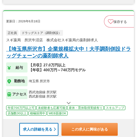
更新日：2026年6月18日
保存する
正社員
ドラッグストア（調剤併設）
スギ薬局 所沢牛沼店 株式会社スギ薬局の薬剤師求人
【埼玉県所沢市】企業規模拡大中！大手調剤併設ドラ
ッグチェーンの薬剤師求人
【月収】27.0万円以上
給与
【年収】400万円～740万円モデル
勤務地
埼玉県 所沢市
西武池袋線 所沢駅
アクセス
西武新宿線 所沢駅
年収700万円以上可
未経験者も応募可能
産休・育休取得実績有り
スキルアップ
店舗数30以上
積極採用中
WEB面接OK
求人の詳細を見る
この求人に興味がある