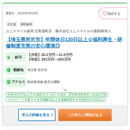
更新日：2026年6月18日
保存する
正社員
調剤薬局
ユニスマイル薬局 北有楽町店 株式会社ユニスマイルの薬剤師求人
【埼玉県所沢市】年間休日120日以上☆福利厚生・研
修制度充実の安心環境◎
【月収】26.2万円～41.0万円
給与
【年収】393万円～600万円
勤務地
埼玉県 所沢市
アクセス
西武新宿線 航空公園駅
年収600万円以上可
残業月10ｈ以下
産休・育休取得実績有り
総合門前
スキルアップ
駅チカ
店舗数30以上
積極採用中
年間休日120日以上
求人の詳細を見る
この求人に興味がある