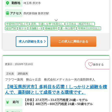
勤務地
埼玉県 所沢市
アクセス
西武新宿線 新所沢駅
年収550万円以上可
原則、引越しを伴う転勤なし
土日休み（相談可含む）
総合門前
駅チカ
店舗数1～9
積極採用中
夏～秋入職可
年間休日120日以上
求人の詳細を見る
この求人に興味がある
更新日：2026年7月10日
保存する
正社員
調剤薬局
フラワー薬局 狭山ヶ丘店 株式会社メディカル一光の薬剤師求人
【埼玉県所沢市】多科目を応需！しっかりと経験を積
んで、薬剤師として成長できる環境です。
【月収】27.0万円～33.0万円程度 24歳～モデル
給与
【年収】480万円～600万円程度 24歳～50歳モデル