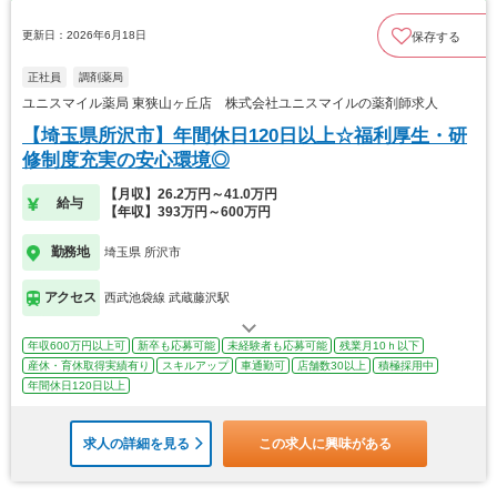
更新日：2026年6月18日
保存する
正社員
調剤薬局
ユニスマイル薬局 東狭山ヶ丘店 株式会社ユニスマイルの薬剤師求人
【埼玉県所沢市】年間休日120日以上☆福利厚生・研
修制度充実の安心環境◎
【月収】26.2万円～41.0万円
給与
【年収】393万円～600万円
勤務地
埼玉県 所沢市
アクセス
西武池袋線 武蔵藤沢駅
年収600万円以上可
新卒も応募可能
未経験者も応募可能
残業月10ｈ以下
産休・育休取得実績有り
スキルアップ
車通勤可
店舗数30以上
積極採用中
年間休日120日以上
求人の詳細を見る
この求人に興味がある