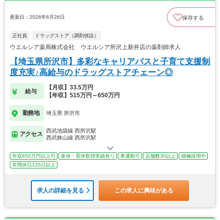
更新日：2026年6月26日
保存する
正社員
ドラッグストア（調剤併設）
ウエルシア薬局株式会社 ウエルシア所沢上新井店の薬剤師求人
【埼玉県所沢市】多彩なキャリアパスと子育て支援制
度充実♪高給与のドラッグストアチェーン◎
【月収】33.5万円
給与
【年収】515万円～650万円
勤務地
埼玉県 所沢市
西武池袋線 西所沢駅
アクセス
西武狭山線 西所沢駅
年収650万円以上可
産休・育休取得実績有り
車通勤可
店舗数30以上
積極採用中
年間休日120日以上
求人の詳細を見る
この求人に興味がある