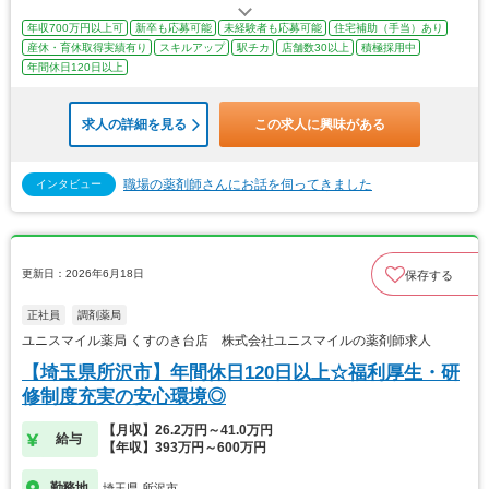
年収700万円以上可
新卒も応募可能
未経験者も応募可能
住宅補助（手当）あり
産休・育休取得実績有り
スキルアップ
駅チカ
店舗数30以上
積極採用中
年間休日120日以上
求人の詳細を見る
この求人に興味がある
職場の薬剤師さんにお話を伺ってきました
インタビュー
更新日：2026年6月18日
保存する
正社員
調剤薬局
ユニスマイル薬局 くすのき台店 株式会社ユニスマイルの薬剤師求人
【埼玉県所沢市】年間休日120日以上☆福利厚生・研
修制度充実の安心環境◎
【月収】26.2万円～41.0万円
給与
【年収】393万円～600万円
勤務地
埼玉県 所沢市