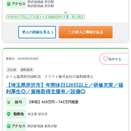
西武池袋線 所沢駅
アクセス
西武新宿線 所沢駅
年収800万円以上可
駅チカ
積極採用中
夏～秋入職可
求人の詳細を見る
この求人に興味がある
更新日：2026年6月20日
保存する
正社員
調剤薬局
さくら薬局所沢緑町店 クラフト株式会社の薬剤師求人
【埼玉県所沢市】年間休日120日以上／研修充実／福
利厚生◎／資格取得支援有／設備◎
給与
【年収】419万円～743万円程度
勤務地
埼玉県 所沢市
アクセス
西武新宿線 新所沢駅