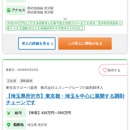
西武池袋線 所沢駅
アクセス
西武新宿線 所沢駅
年収550万円以上可
未経験者も応募可能
残業月10ｈ以下
産休・育休取得実績有り
駅チカ
店舗数30以上
積極採用中
年間休日120日以上
求人の詳細を見る
この求人に興味がある
更新日：2026年6月25日
保存する
正社員
調剤薬局
東住吉クローバ薬局 株式会社エスシーグループの薬剤師求人
【埼玉県所沢市】東京都・埼玉を中心に展開する調剤
チェーンです
給与
【年収】420万円～550万円
勤務地
埼玉県 所沢市