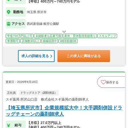
【年収】400万円～740万円モデル
勤務地
埼玉県 所沢市
アクセス
西武新宿線 航空公園駅
年収700万円以上可
未経験者も応募可能
産休・育休取得実績有り
スキルアップ
車通勤可
店舗数30以上
積極採用中
WEB面接OK
求人の詳細を見る
この求人に興味がある
更新日：2026年6月18日
保存する
正社員
ドラッグストア（調剤併設）
スギ薬局 所沢山口店 株式会社スギ薬局の薬剤師求人
【埼玉県所沢市】企業規模拡大中！大手調剤併設ドラ
ッグチェーンの薬剤師求人
【月収】27.0万円以上
給与
【年収】400万円～740万円モデル