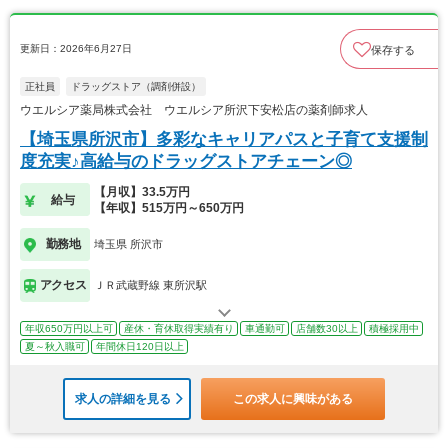
更新日：2026年6月27日
保存する
正社員
ドラッグストア（調剤併設）
ウエルシア薬局株式会社 ウエルシア所沢下安松店の薬剤師求人
【埼玉県所沢市】多彩なキャリアパスと子育て支援制
度充実♪高給与のドラッグストアチェーン◎
【月収】33.5万円
給与
【年収】515万円～650万円
勤務地
埼玉県 所沢市
アクセス
ＪＲ武蔵野線 東所沢駅
年収650万円以上可
産休・育休取得実績有り
車通勤可
店舗数30以上
積極採用中
夏～秋入職可
年間休日120日以上
求人の詳細を見る
この求人に興味がある