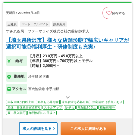
更新日：2026年6月18日
保存する
正社員
パート・アルバイト
調剤薬局
すみれ薬局 ファーマライズ株式会社の薬剤師求人
【埼玉県所沢市】様々な店舗形態で幅広いキャリアが
選択可能◎福利厚生・研修制度も充実♪
【月収】23.0万円～45.0万円以上
給与
【年収】360万円～700万円以上 モデル
【時給】2,000円～
勤務地
埼玉県 所沢市
アクセス
西武池袋線 小手指駅
年収700万円以上可
新卒も応募可能
未経験者も応募可能
住宅補助（手当）あり
産休・育休取得実績有り
スキルアップ
駅チカ
店舗数30以上
積極採用中
夏～秋入職可
年間休日120日以上
求人の詳細を見る
この求人に興味がある