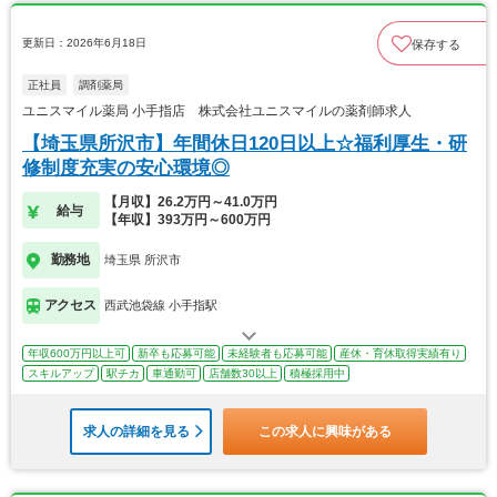
更新日：2026年6月18日
保存する
正社員
調剤薬局
ユニスマイル薬局 小手指店 株式会社ユニスマイルの薬剤師求人
【埼玉県所沢市】年間休日120日以上☆福利厚生・研
修制度充実の安心環境◎
【月収】26.2万円～41.0万円
給与
【年収】393万円～600万円
勤務地
埼玉県 所沢市
アクセス
西武池袋線 小手指駅
年収600万円以上可
新卒も応募可能
未経験者も応募可能
産休・育休取得実績有り
スキルアップ
駅チカ
車通勤可
店舗数30以上
積極採用中
求人の詳細を見る
この求人に興味がある