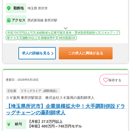
勤務地
埼玉県 所沢市
アクセス
西武新宿線 新所沢駅
年収700万円以上可
未経験者も応募可能
産休・育休取得実績有り
スキルアップ
駅チカ
店舗数30以上
積極採用中
WEB面接OK
求人の詳細を見る
この求人に興味がある
更新日：2026年6月18日
保存する
正社員
ドラッグストア（調剤併設）
スギ薬局 東所沢駅前店 株式会社スギ薬局の薬剤師求人
【埼玉県所沢市】企業規模拡大中！大手調剤併設ドラ
ッグチェーンの薬剤師求人
【月収】27.0万円以上
給与
【年収】400万円～740万円モデル