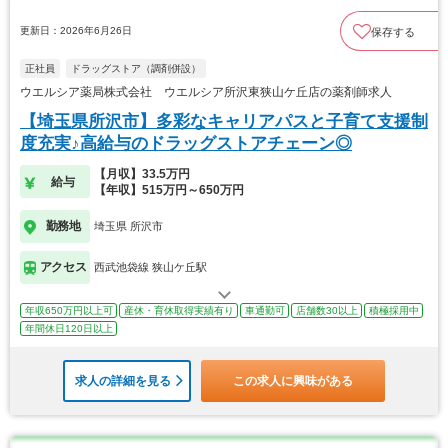
更新日：2026年6月26日
保存する
正社員
ドラッグストア（調剤併設）
ウエルシア薬局株式会社 ウエルシア所沢東狭山ケ丘店の薬剤師求人
【埼玉県所沢市】多彩なキャリアパスと子育て支援制
度充実♪高給与のドラッグストアチェーン◎
【月収】33.5万円
給与
【年収】515万円～650万円
勤務地
埼玉県 所沢市
アクセス
西武池袋線 狭山ケ丘駅
年収650万円以上可
産休・育休取得実績有り
車通勤可
店舗数30以上
積極採用中
年間休日120日以上
求人の詳細を見る
この求人に興味がある