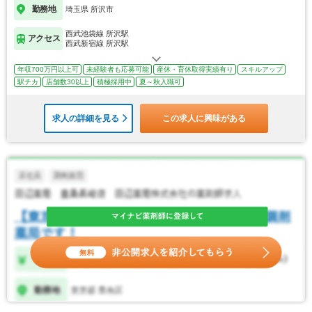
勤務地
埼玉県 所沢市
西武池袋線 所沢駅
アクセス
西武新宿線 所沢駅
年収700万円以上可
未経験者も応募可能
産休・育休取得実績有り
スキルアップ
駅チカ
店舗数30以上
積極採用中
夏～秋入職可
求人の詳細を見る
この求人に興味がある