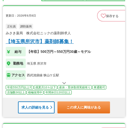
更新日：2026年6月8日
保存する
正社員
調剤薬局
みさき薬局 株式会社ニックの薬剤師求人
【埼玉県所沢市】薬剤師募集！
給与
【年収】500万円～550万円30歳～モデル
勤務地
埼玉県 所沢市
アクセス
西武池袋線 狭山ケ丘駅
年収550万円以上可
残業月10ｈ以下
産休・育休取得実績有り
車通勤可
店舗数30以上
積極採用中
年間休日120日以上
求人の詳細を見る
この求人に興味がある