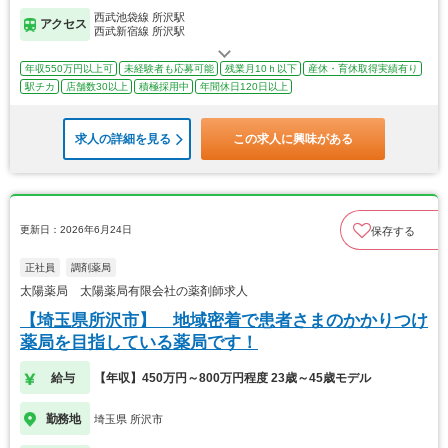
西武池袋線 所沢駅
アクセス
西武新宿線 所沢駅
年収550万円以上可
未経験者も応募可能
残業月10ｈ以下
産休・育休取得実績有り
駅チカ
店舗数30以上
積極採用中
年間休日120日以上
求人の詳細を見る
この求人に興味がある
更新日：2026年6月24日
保存する
正社員
調剤薬局
太陽薬局 太陽薬局有限会社の薬剤師求人
【埼玉県所沢市】 地域密着で患者さまのかかりつけ
薬局を目指している薬局です！
給与
【年収】450万円～800万円程度 23歳～45歳モデル
勤務地
埼玉県 所沢市