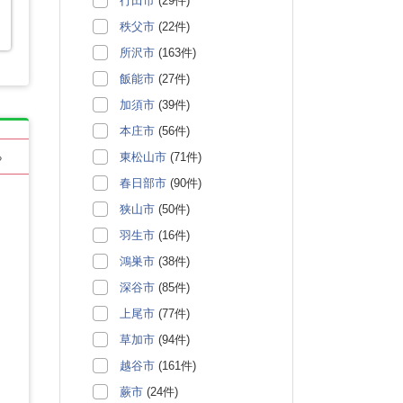
行田市
(29件)
秩父市
(22件)
所沢市
(163件)
飯能市
(27件)
加須市
(39件)
本庄市
(56件)
東松山市
(71件)
る
春日部市
(90件)
狭山市
(50件)
羽生市
(16件)
鴻巣市
(38件)
深谷市
(85件)
上尾市
(77件)
草加市
(94件)
越谷市
(161件)
蕨市
(24件)