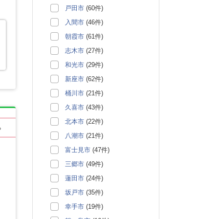
戸田市
(60件)
入間市
(46件)
朝霞市
(61件)
志木市
(27件)
和光市
(29件)
新座市
(62件)
桶川市
(21件)
久喜市
(43件)
北本市
(22件)
る
八潮市
(21件)
富士見市
(47件)
三郷市
(49件)
蓮田市
(24件)
坂戸市
(35件)
幸手市
(19件)