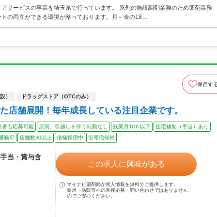
アサービスの事業を埼玉県で行っています。 系列の施設調剤業務のため薬剤業務
トの両立ができる環境が整っております。月～金の18…
保存す
設）
ドラッグストア（OTCのみ）
た店舗展開！毎年成長している注目企業です。
験者も応募可能
原則、引越しを伴う転勤なし
残業月10ｈ以下
住宅補助（手当）あり
通勤可
店舗数30以上
積極採用中
管理職候補
師手当・賞与含
この求人に興味がある
マイナビ薬剤師が求人情報を無料でご提供します。
薬局・病院等への直接応募・問い合わせではありません
のでご安心ください。