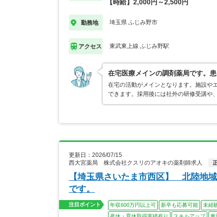
【時給】2,000円～2,500円
埼玉県 ふじみ野市
勤務地
東武東上線 ふじみ野駅
アクセス
在宅医療メインの調剤薬局です。患
在宅の活動がメインとなります。施設や
できます。採用後には社外の研修受講や
更新日：2026/07/15
西大宮薬局 株式会社クスリのアオキの薬剤師求人
【埼玉県さいたま市西区】 北陸地域
です。
注目ポイント
年収600万円以上可
新卒も応募可能
未経
産休・育休取得実績有り
スキルアップ
車