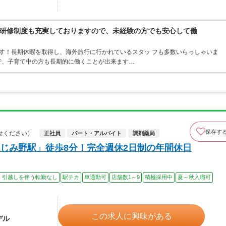
研修制度も充実しておりますので、未経験の方でも安心して働
す！長期休暇を取得し、海外旅行に行かれているスタッ フも多数いらっしゃいま
ので、子育て中の方も長期的に働くことが出来ます…
保存す
せください）
正社員
パート・アルバイト
調剤薬局
じみ野駅」徒歩8分！完全週休2日制の年間休日
、引越しを伴う転勤なし
駅チカ
車通勤可
店舗数1～9
積極採用中
夏～秋入職可
この求人に興味がある
デル