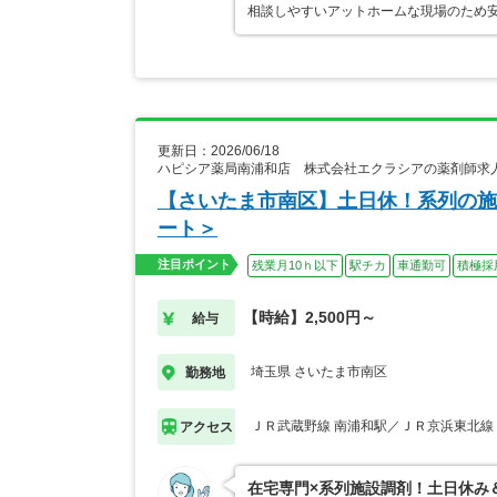
相談しやすいアットホームな現場のため
更新日：2026/06/18
ハピシア薬局南浦和店 株式会社エクラシアの薬剤師求
【さいたま市南区】土日休！系列の施
ート＞
注目ポイント
残業月10ｈ以下
駅チカ
車通勤可
積極採
【時給】2,500円～
給与
埼玉県 さいたま市南区
勤務地
ＪＲ武蔵野線 南浦和駅／ＪＲ京浜東北線
アクセス
在宅専門×系列施設調剤！土日休み＆