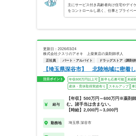
主にサービス付き高齢者向け住宅やデイケ
をコントロールし易く、仕事とプライベー
更新日：2026/03/24
株式会社クスリのアオキ 上柴東店の薬剤師求人
正社員
パート・アルバイト
ドラッグストア（調剤併
【埼玉県深谷市】 北陸地域に密着し
注目ポイント
年収600万円以上可
新卒も応募可能
未経
産休・育休取得実績有り
スキルアップ
車
【年収】500万円～600万円※薬剤
む。諸手当は含まない。
給与
【時給】2,000円～3,000円
埼玉県 深谷市
勤務地