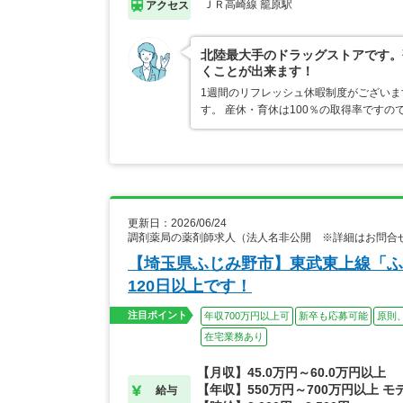
ＪＲ高崎線 籠原駅
アクセス
北陸最大手のドラッグストアです。
くことが出来ます！
1週間のリフレッシュ休暇制度がございま
す。 産休・育休は100％の取得率です
更新日：2026/06/24
調剤薬局の薬剤師求人（法人名非公開 ※詳細はお問合
【埼玉県ふじみ野市】東武東上線「ふ
120日以上です！
注目ポイント
年収700万円以上可
新卒も応募可能
原則
在宅業務あり
【月収】45.0万円～60.0万円以上
【年収】550万円～700万円以上 モ
給与