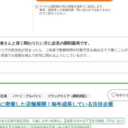
マイナビ薬剤師が求人情報を無料でご提供します。
薬局・病院等への直接応募・問い合わせではありません
のでご安心ください。
者さんと深く関わりたい方に必見の調剤薬局です。
エリアの担当先が決まったら、ご自身で勤務時間や行動予定を組み立てて働くことが
、現場でも段階を踏んで在宅に関わるようにしているので…
保存す
正社員
パート・アルバイト
ドラッグストア（調剤併設）
に密着した店舗展開！毎年成長している注目企業
験者も応募可能
原則、引越しを伴う転勤なし
残業月10ｈ以下
住宅補助（手当）あり
通勤可
店舗数30以上
積極採用中
夏～秋入職可
管理職候補