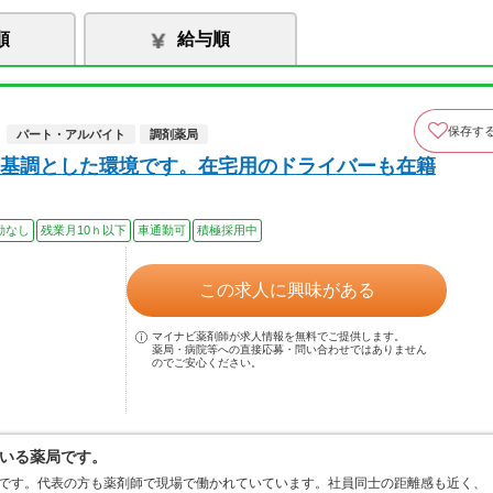
順
給与順
保存す
パート・アルバイト
調剤薬局
基調とした環境です。在宅用のドライバーも在籍
勤なし
残業月10ｈ以下
車通勤可
積極採用中
この求人に興味がある
マイナビ薬剤師が求人情報を無料でご提供します。
薬局・病院等への直接応募・問い合わせではありません
のでご安心ください。
いる薬局です。
局です。代表の方も薬剤師で現場で働かれていています。社員同士の距離感も近く、