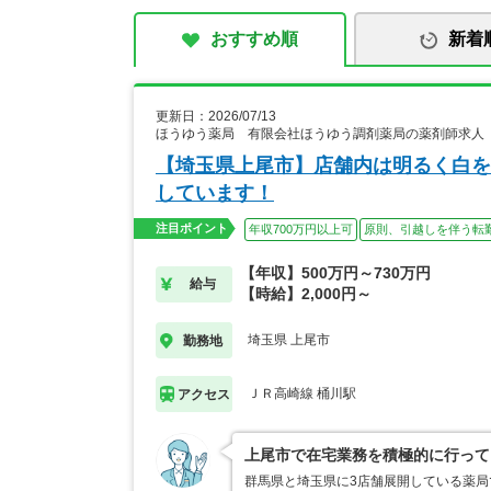
おすすめ順
新着
更新日：2026/07/13
ほうゆう薬局 有限会社ほうゆう調剤薬局の薬剤師求人
【埼玉県上尾市】店舗内は明るく白を
しています！
注目ポイント
年収700万円以上可
原則、引越しを伴う転
【年収】500万円～730万円
給与
【時給】2,000円～
埼玉県 上尾市
勤務地
ＪＲ高崎線 桶川駅
アクセス
上尾市で在宅業務を積極的に行って
群馬県と埼玉県に3店舗展開している薬