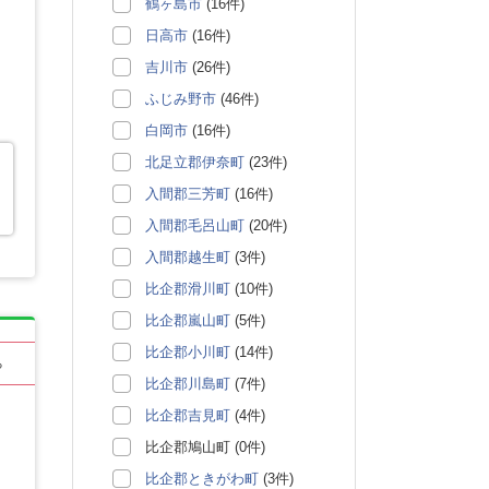
鶴ヶ島市
(16件)
日高市
(16件)
吉川市
(26件)
ふじみ野市
(46件)
白岡市
(16件)
北足立郡伊奈町
(23件)
入間郡三芳町
(16件)
入間郡毛呂山町
(20件)
入間郡越生町
(3件)
比企郡滑川町
(10件)
比企郡嵐山町
(5件)
比企郡小川町
(14件)
る
比企郡川島町
(7件)
比企郡吉見町
(4件)
比企郡鳩山町 (0件)
比企郡ときがわ町
(3件)