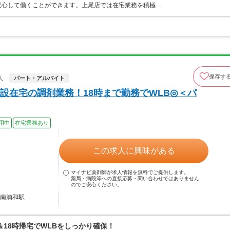
安心して働くことができます。上尾店では在宅業務を積極…
保存す
人
パート・アルバイト
設在宅の調剤業務！18時まで勤務でWLB◎＜パ
用中
在宅業務あり
この求人に興味がある
マイナビ薬剤師が求人情報を無料でご提供します。
薬局・病院等への直接応募・問い合わせではありません
のでご安心ください。
 南浦和駅
18時帰宅でWLBをしっかり確保！