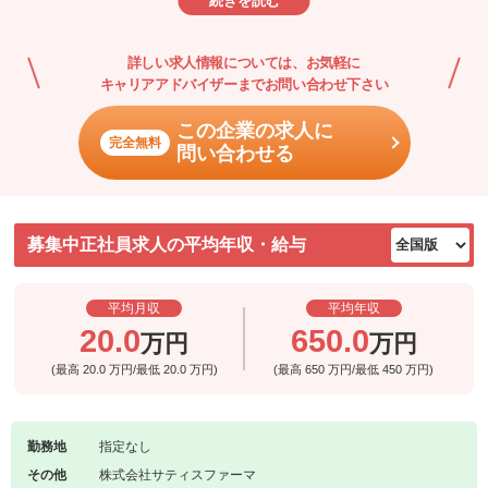
続きを読む
産前産後休暇、育児休暇はもちろん、育休から復帰しても働きやす
い環境を整えています。 また、出産や育児などのライフイベントを
詳しい求人情報については、お気軽に
経ても職場復帰しやすいよう、時短勤務や病児看護休暇などのフォ
キャリアアドバイザーまでお問い合わせ下さい
ロー制度を利用することができます。
この企業の求人に
完全無料
問い合わせる
募集中正社員求人の平均年収・給与
平均月収
平均年収
20.0
650.0
万円
万円
(最高
20.0
万円/最低
20.0
万円)
(最高
650
万円/最低
450
万円)
勤務地
指定なし
その他
株式会社サティスファーマ