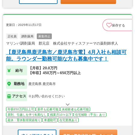
更新日：2025年11月17日
保存する
正社員
調剤薬局
募集停止
マリンバ調剤薬局 郡元店 株式会社サティスファーマの薬剤師求人
【鹿児島県鹿児島市／鹿児島市電】4月入社も相談可
能。ラウンダー勤務可能な方も募集中です！
【月収】20.0万円
給与
【年収】450万円～650万円以上
勤務地
鹿児島県 鹿児島市
アクセス
※お問い合わせください
年収650万円以上可
新卒も応募可能
未経験者も応募可能
原則、引越しを伴う転勤なし
残業月10ｈ以下
住宅補助（手当）あり
産休・育休取得実績有り
車通勤可
在宅業務あり