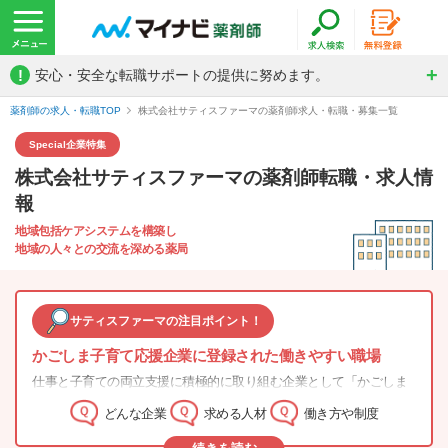
!
安心・安全な転職サポートの提供に努めます。
薬剤師の求人・転職TOP
株式会社サティスファーマの薬剤師求人・転職・募集一覧
Special
企業特集
株式会社サティスファーマの薬剤師転職・求人情
報
地域包括ケアシステムを構築し
地域の人々との交流を深める薬局
サティスファーマの注目ポイント！
かごしま子育て応援企業に
登録された働きやすい職場
仕事と子育ての両立支援に積極的に取り組む企業として「かごしま
子育て応援企業」に登録しています。 市内を中心にドミナント展開
どんな企業
求める人材
働き方や制度
を行っているので、ヘルプ体制が整っており、子育てやプライベー
トを充実させたい方にはぴったりの職場といえます。