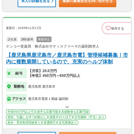
求人の詳細を見る
最新の募集状況を問い合わせる
更新日：2025年11月17日
保存する
正社員
調剤薬局
募集停止
ケンコー堂薬局 株式会社サティスファーマの薬剤師求人
【鹿児島県鹿児島市／鹿児島市電】管理候補募集！市
内に複数展開しているので、充実のヘルプ体制
【月収】20.0万円
給与
【年収】450万円～650万円以上
勤務地
鹿児島県 鹿児島市
アクセス
鹿児島市電第１期線 脇田駅
年収650万円以上可
新卒も応募可能
未経験者も応募可能
原則、引越しを伴う転勤なし
残業月10ｈ以下
住宅補助（手当）あり
産休・育休取得実績有り
車通勤可
在宅業務あり