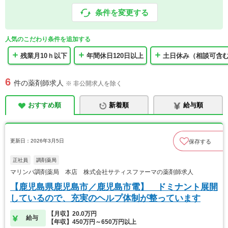
条件を変更する
人気のこだわり条件を追加する
残業月10ｈ以下
年間休日120日以上
土日休み（相談可含
6
件の薬剤師求人
※ 非公開求人を除く
おすすめ順
新着順
給与順
更新日：2026年3月5日
保存する
正社員
調剤薬局
マリンバ調剤薬局 本店 株式会社サティスファーマの薬剤師求人
【鹿児島県鹿児島市／鹿児島市電】 ドミナント展開
しているので、充実のヘルプ体制が整っています
【月収】20.0万円
給与
【年収】450万円～650万円以上