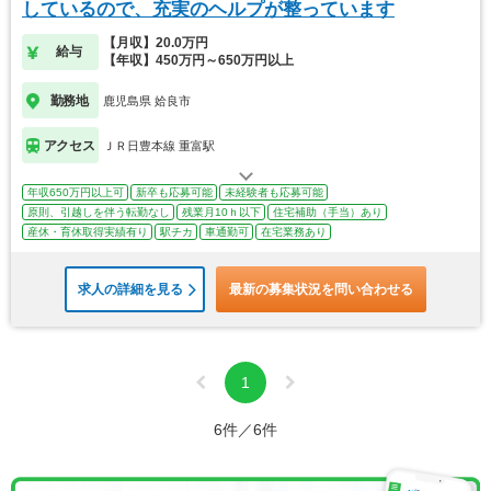
しているので、充実のヘルプが整っています
【月収】20.0万円
給与
【年収】450万円～650万円以上
勤務地
鹿児島県 姶良市
アクセス
ＪＲ日豊本線 重富駅
年収650万円以上可
新卒も応募可能
未経験者も応募可能
原則、引越しを伴う転勤なし
残業月10ｈ以下
住宅補助（手当）あり
産休・育休取得実績有り
駅チカ
車通勤可
在宅業務あり
求人の詳細を見る
最新の募集状況を問い合わせる
1
6件／6件