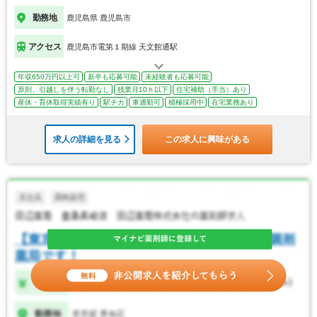
勤務地
鹿児島県 鹿児島市
アクセス
鹿児島市電第１期線 天文館通駅
年収650万円以上可
新卒も応募可能
未経験者も応募可能
原則、引越しを伴う転勤なし
残業月10ｈ以下
住宅補助（手当）あり
産休・育休取得実績有り
駅チカ
車通勤可
積極採用中
在宅業務あり
求人の詳細を見る
この求人に興味がある