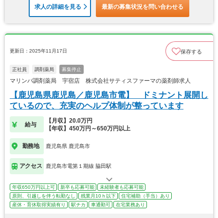
求人の詳細を見る
最新の募集状況を問い合わせる
更新日：2025年11月17日
保存する
正社員
調剤薬局
募集停止
マリンバ調剤薬局 宇宿店 株式会社サティスファーマの薬剤師求人
【鹿児島県鹿児島／鹿児島市電】 ドミナント展開し
ているので、充実のヘルプ体制が整っています
【月収】20.0万円
給与
【年収】450万円～650万円以上
勤務地
鹿児島県 鹿児島市
アクセス
鹿児島市電第１期線 脇田駅
年収650万円以上可
新卒も応募可能
未経験者も応募可能
原則、引越しを伴う転勤なし
残業月10ｈ以下
住宅補助（手当）あり
産休・育休取得実績有り
駅チカ
車通勤可
在宅業務あり