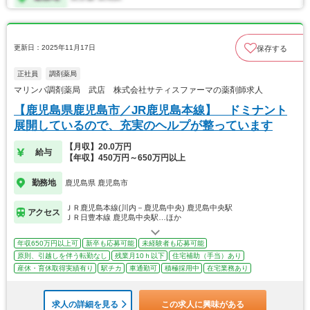
更新日：2025年11月17日
保存する
正社員
調剤薬局
マリンバ調剤薬局 武店 株式会社サティスファーマの薬剤師求人
【鹿児島県鹿児島市／JR鹿児島本線】 ドミナント
展開しているので、充実のヘルプが整っています
【月収】20.0万円
給与
【年収】450万円～650万円以上
勤務地
鹿児島県 鹿児島市
ＪＲ鹿児島本線(川内－鹿児島中央) 鹿児島中央駅
アクセス
ＪＲ日豊本線 鹿児島中央駅…ほか
年収650万円以上可
新卒も応募可能
未経験者も応募可能
原則、引越しを伴う転勤なし
残業月10ｈ以下
住宅補助（手当）あり
産休・育休取得実績有り
駅チカ
車通勤可
積極採用中
在宅業務あり
求人の詳細を見る
この求人に興味がある