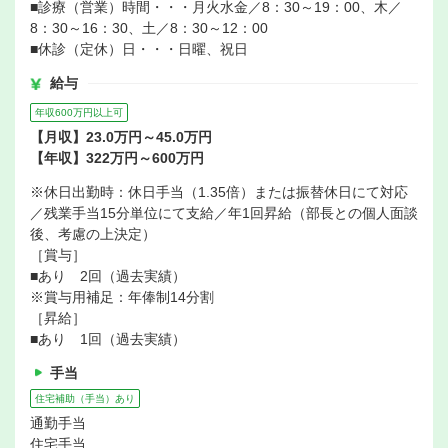
■診療（営業）時間・・・月火水金／8：30～19：00、木／
8：30～16：30、土／8：30～12：00
■休診（定休）日・・・日曜、祝日
給与
年収600万円以上可
【月収】23.0万円～45.0万円
【年収】322万円～600万円
※休日出勤時：休日手当（1.35倍）または振替休日にて対応
／残業手当15分単位にて支給／年1回昇給（部長との個人面談
後、考慮の上決定）
［賞与］
■あり 2回（過去実績）
※賞与用補足：年俸制14分割
［昇給］
■あり 1回（過去実績）
手当
住宅補助（手当）あり
通勤手当
住宅手当