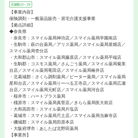
店舗数10～29
【事業内容】
保険調剤・一般薬品販売・居宅介護支援事業
【拠点詳細】
◆奈良県
・奈良市：スマイル薬局神功店／スマイル薬局学園南店
・生駒市：萩の台薬局／アリス薬局／スマイル薬局菜畑店／
スマイル薬局壱分店
・大和郡山市：スマイル薬局藤原店／スマイル薬局平端店
・生駒郡：コスモス薬局／さんごう薬局／スマイル薬局菊美
台店／スマイル薬局竜田店／スマイル薬局椿井店
・北葛城郡：さくら調剤薬局／ピーター薬局／スマイル薬局
星和台店／スマイル薬局りーべる王寺店／スマイル薬局広瀬
台店／スマイル薬局元町店／スマイル薬局河合店
・桜井市：ハートプラス薬局
・橿原市：スマイル薬局真菅店／きらら薬局医大前店
・大和高田市：スマイル薬局片塩店
・葛城市：スマイル薬局尺土店／スマイル薬局当麻寺店
・磯城郡：スマイル薬局田原本店
・大阪府堺市：あしたば北野田薬局
【事業所】