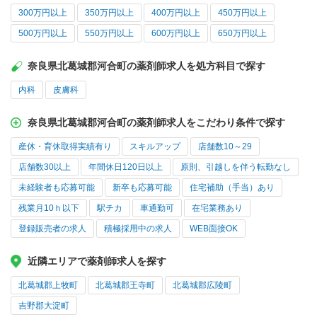
300万円以上
350万円以上
400万円以上
450万円以上
500万円以上
550万円以上
600万円以上
650万円以上
奈良県北葛城郡河合町の薬剤師求人を処方科目で探す
内科
皮膚科
奈良県北葛城郡河合町の薬剤師求人をこだわり条件で探す
産休・育休取得実績有り
スキルアップ
店舗数10～29
店舗数30以上
年間休日120日以上
原則、引越しを伴う転勤なし
未経験者も応募可能
新卒も応募可能
住宅補助（手当）あり
残業月10ｈ以下
駅チカ
車通勤可
在宅業務あり
登録販売者の求人
積極採用中の求人
WEB面接OK
近隣エリアで薬剤師求人を探す
北葛城郡上牧町
北葛城郡王寺町
北葛城郡広陵町
吉野郡大淀町