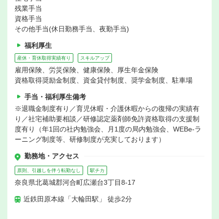
残業手当
資格手当
その他手当(休日勤務手当、夜勤手当)
福利厚生
産休・育休取得実績有り
スキルアップ
雇用保険、労災保険、健康保険、厚生年金保険
資格取得奨励金制度、資金貸付制度、奨学金制度、駐車場
手当・福利厚生備考
※退職金制度有り／育児休暇・介護休暇からの復帰の実績有
り／社宅補助要相談／研修認定薬剤師免許資格取得の支援制
度有り（年1回の社内勉強会、月1度の局内勉強会、WEBe-ラ
ーニング制度等、研修制度が充実しております）
勤務地・アクセス
原則、引越しを伴う転勤なし
駅チカ
奈良県北葛城郡河合町広瀬台3丁目8-17
近鉄田原本線「大輪田駅」 徒歩2分