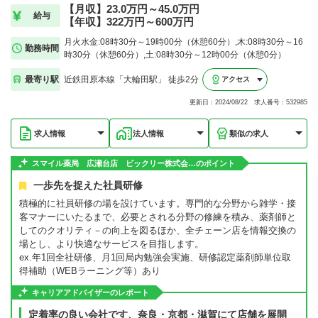
【月収】23.0万円～45.0万円
給与
【年収】322万円～600万円
月火水金:08時30分～19時00分（休憩60分）,木:08時30分～16
勤務時間
時30分（休憩60分）,土:08時30分～12時00分（休憩0分）
最寄り駅
近鉄田原本線「大輪田駅」 徒歩2分
アクセス
更新日：2024/08/22 求人番号：532985
求人情報
法人情報
類似の求人
スマイル薬局 広瀬台店 ビックリー株式会…のポイント
一歩先を捉えた社員研修
積極的に社員研修の場を設けています。専門的な分野から雑学・接
客マナーにいたるまで、必要とされる分野の修練を積み、薬剤師と
してのクオリティ－の向上を図るほか、全チェーン店を情報交換の
場とし、より快適なサービスを目指します。
ex.年1回全社研修、月1回局内勉強会実施、研修認定薬剤師単位取
得補助（WEBラーニング等）あり
キャリアアドバイザーのレポート
定着率の良い会社です、奈良・京都・滋賀にて店舗を展開