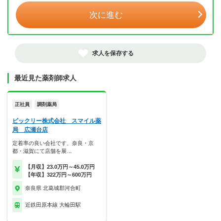
次に進む
求人を保存する
最近見た薬剤師求人
正社員
調剤薬局
ビックリー株式会社 スマイル薬
局 広瀬台店
定着率の良い会社です、奈良・京
都・滋賀にて店舗を展…
【月収】23.0万円～45.0万円
【年収】322万円～600万円
奈良県 北葛城郡河合町
近鉄田原本線 大輪田駅