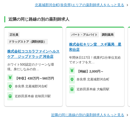
北葛城郡河合町(奈良県)エリアの薬剤師求人をもっと見る
近隣の同じ路線の別の薬剤師求人
正社員
パート・アルバイト
調剤薬局
ドラッグストア（調剤併設）
株式会社キリン堂 スギ薬局 星
和台店
株式会社ココカラファインヘルス
ケア ジップドラッグ 河合店
年間休日117日！残業代1分単位支給
でオンオフを大…
ホワイト500認定のクリーンな環
境。身だしなみの自…
【時給】2,000円～
【年収】430万円～560万円
奈良県 北葛城郡河合町
奈良県 北葛城郡河合町
近鉄田原本線 大輪田駅
近鉄田原本線 佐味田川駅
近隣の同じ路線の別の薬剤師求人をもっと見る