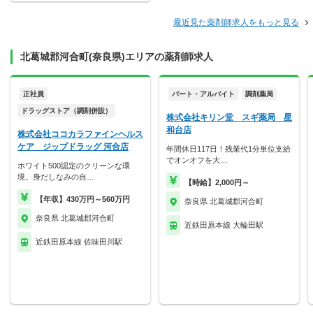
最近見た薬剤師求人をもっと見る
北葛城郡河合町(奈良県)エリアの薬剤師求人
正社員
パート・アルバイト
調剤薬局
ドラッグストア（調剤併設）
株式会社キリン堂 スギ薬局 星
和台店
株式会社ココカラファインヘルス
ケア ジップドラッグ 河合店
年間休日117日！残業代1分単位支給
でオンオフを大…
ホワイト500認定のクリーンな環
境。身だしなみの自…
【時給】2,000円～
【年収】430万円～560万円
奈良県 北葛城郡河合町
奈良県 北葛城郡河合町
近鉄田原本線 大輪田駅
近鉄田原本線 佐味田川駅