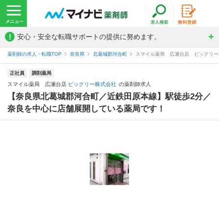
!
安心・安全な転職サポートの提供に努めます。
薬剤師の求人・転職TOP
奈良県
北葛城郡河合町
スマイル薬局 広瀬台店 ビックリー
正社員
調剤薬局
スマイル薬局 広瀬台店
ビックリー株式会社
の薬剤師求人
【奈良県北葛城郡河合町／近鉄田原本線】駅徒歩2分／
奈良を中心に店舗展開している薬局です！