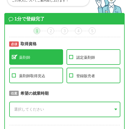
この求人についてご案内差し上げます！
1分で登録完了
1
2
3
4
5
取得資格
必須
必須
薬剤師
認定薬剤師
薬剤師取得見込
登録販売者
取得予定年
希望の就業時期
必須
任意
年 3月