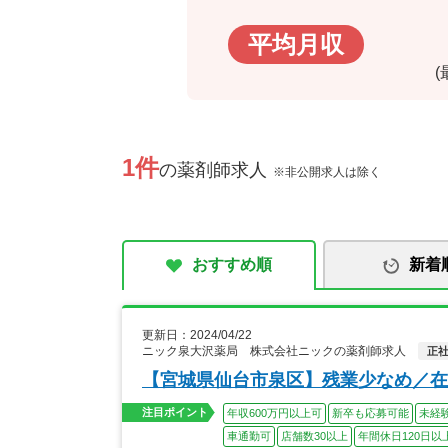
平均月収
1件
の薬剤師求人
※非公開求人は除く
おすすめ順
新着
更新日：2024/04/22
ニック泉大沢薬局 株式会社ニックの薬剤師求人
正
【宮城県仙台市泉区】残業少なめ／在
注目ポイント
年収600万円以上可
新卒も応募可能
未経
車通勤可
店舗数30以上
年間休日120日以