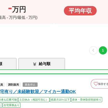
-
万円
平均年収
(最高
-
万円/最低
-
万円)
1
順
給与順
保存す
社員
調剤薬局
募集停止
宅有り／未経験歓迎／マイカー通勤OK
験者も応募可能
土日休み（相談可含む）
残業月10ｈ以下
産休・育休取得実績有り
上
在宅業務あり