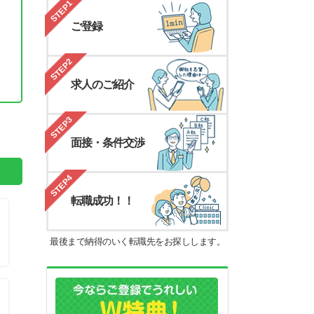
STEP1
ご登録
STEP2
求人のご紹介
。
STEP3
面接・条件交渉
STEP4
転職成功！！
最後まで納得のいく転職先をお探しします。