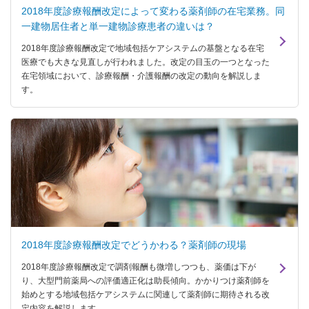
2018年度診療報酬改定によって変わる薬剤師の在宅業務。同
一建物居住者と単一建物診療患者の違いは？
2018年度診療報酬改定で地域包括ケアシステムの基盤となる在宅
医療でも大きな見直しが行われました。改定の目玉の一つとなった
在宅領域において、診療報酬・介護報酬の改定の動向を解説しま
す。
2018年度診療報酬改定でどうかわる？薬剤師の現場
2018年度診療報酬改定で調剤報酬も微増しつつも、薬価は下が
り、大型門前薬局への評価適正化は助長傾向。かかりつけ薬剤師を
始めとする地域包括ケアシステムに関連して薬剤師に期待される改
定内容を解説します。