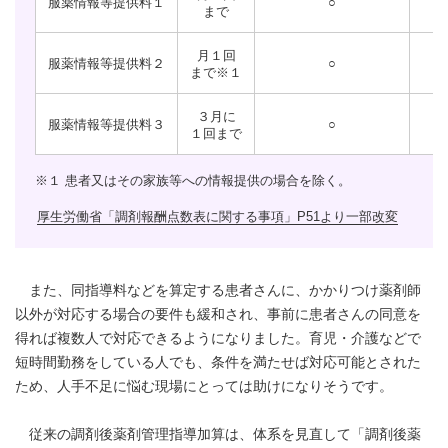
服薬情報等提供料１
○
まで
月１回
服薬情報等提供料２
○
まで
※１
３月に
服薬情報等提供料３
○
１回まで
※１ 患者又はその家族等への情報提供の場合を除く。
厚生労働省「調剤報酬点数表に関する事項」P51より一部改変
また、同指導料などを算定する患者さんに、かかりつけ薬剤師
以外が対応する場合の要件も緩和され、事前に患者さんの同意を
得れば複数人で対応できるようになりました。育児・介護などで
短時間勤務をしている人でも、条件を満たせば対応可能とされた
ため、人手不足に悩む現場にとっては助けになりそうです。
従来の調剤後薬剤管理指導加算は、体系を見直して「調剤後薬