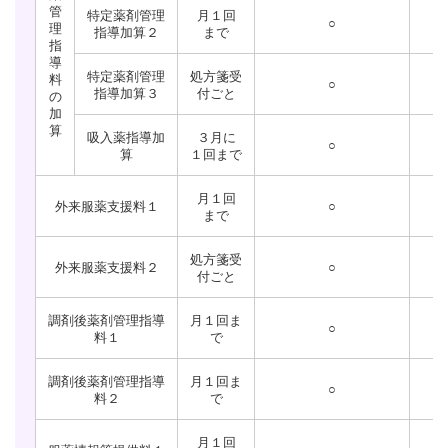
管
特定薬剤管理
月１回
○
理
指導加算２
まで
指
導
特定薬剤管理
処方箋受
料
○
指導加算３
付ごと
の
加
算
吸入薬指導加
３月に
○
算
１回まで
月１回
外来服薬支援料１
○
まで
処方箋受
外来服薬支援料２
○
付ごと
調剤後薬剤管理指導
月１回ま
○
料１
で
調剤後薬剤管理指導
月１回ま
○
料２
で
月１回