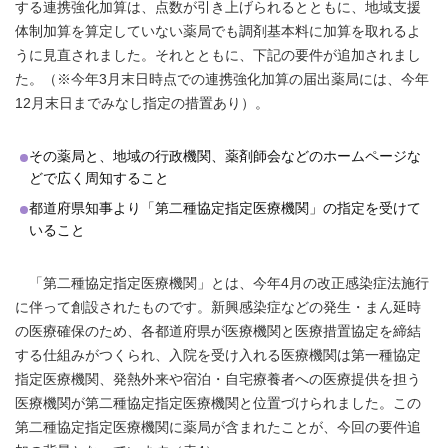
する連携強化加算は、点数が引き上げられるとともに、地域支援
体制加算を算定していない薬局でも調剤基本料に加算を取れるよ
うに見直されました。それとともに、下記の要件が追加されまし
た。（※今年3月末日時点での連携強化加算の届出薬局には、今年
12月末日までみなし指定の措置あり）。
その薬局と、地域の行政機関、薬剤師会などのホームページな
どで広く周知すること
都道府県知事より「第二種協定指定医療機関」の指定を受けて
いること
「第二種協定指定医療機関」とは、今年4月の改正感染症法施行
に伴って創設されたものです。新興感染症などの発生・まん延時
の医療確保のため、各都道府県が医療機関と医療措置協定を締結
する仕組みがつくられ、入院を受け入れる医療機関は第一種協定
指定医療機関、発熱外来や宿泊・自宅療養者への医療提供を担う
医療機関が第二種協定指定医療機関と位置づけられました。この
第二種協定指定医療機関に薬局が含まれたことが、今回の要件追