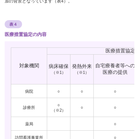
加の背景となっています（表4）。
表４
医療措置協定の内容
医療措置協定
対象機関
自宅療養者等への
病床確保
発熱外来
医療の提供
（※1）
（※1）
病院
○
○
○
○
診療所
○
○
（※2）
薬局
○
訪問看護事業所
○