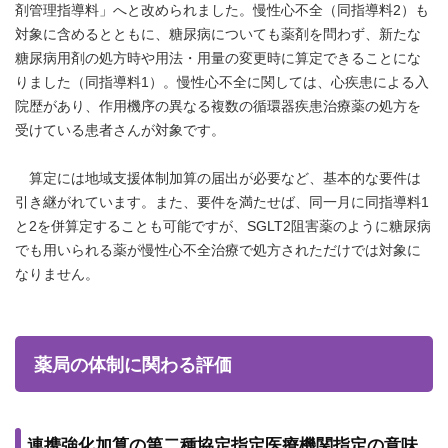
剤管理指導料」へと改められました。慢性心不全（同指導料2）も
対象に含めるとともに、糖尿病についても薬剤を問わず、新たな
糖尿病用剤の処方時や用法・用量の変更時に算定できることにな
りました（同指導料1）。慢性心不全に関しては、心疾患による入
院歴があり、作用機序の異なる複数の循環器疾患治療薬の処方を
受けている患者さんが対象です。
算定には地域支援体制加算の届出が必要など、基本的な要件は
引き継がれています。また、要件を満たせば、同一月に同指導料1
と2を併算定することも可能ですが、SGLT2阻害薬のように糖尿病
でも用いられる薬が慢性心不全治療で処方されただけでは対象に
なりません。
薬局の体制に関わる評価
連携強化加算の第二種協定指定医療機関指定の意味