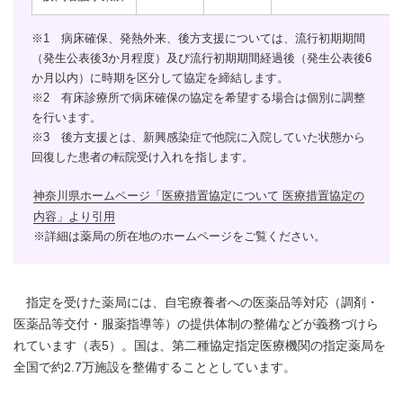
※1 病床確保、発熱外来、後方支援については、流行初期期間
（発生公表後3か月程度）及び流行初期期間経過後（発生公表後6
か月以内）に時期を区分して協定を締結します。
※2 有床診療所で病床確保の協定を希望する場合は個別に調整
を行います。
※3 後方支援とは、新興感染症で他院に入院していた状態から
回復した患者の転院受け入れを指します。
神奈川県ホームページ「医療措置協定について 医療措置協定の
内容」より引用
※詳細は薬局の所在地のホームページをご覧ください。
指定を受けた薬局には、自宅療養者への医薬品等対応（調剤・
医薬品等交付・服薬指導等）の提供体制の整備などが義務づけら
れています（表5）。国は、第二種協定指定医療機関の指定薬局を
全国で約2.7万施設を整備することとしています。