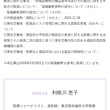
数表に関する事項」「特掲診療料の施設基準等及びその届出に関する手
続きの取扱いについて」「疑義解釈資料の送付について（その１）」
「疑義解釈資料の送付について（その2）」
◎中医協資料「調剤について（その３）」2023.11.29
◎厚生労働省「医薬品リスク管理計画に関する質疑応答集（Q＆A）に
ついて」
◎厚生労働省「感染症の予防及び感染症の患者に対する医療に関する法
律第三十八条第二項の規定に基づく厚生労働大臣の定める感染症指定医
療機関の基準」
◎厚生労働省「医療法と感染症法における協定の関係性について」
※本記事は2024年5月29日までの疑義解釈を参考に執筆しています。
利根川 恵子
PROFILE
医療ジャーナリスト。薬剤師。東京医科歯科大学医療