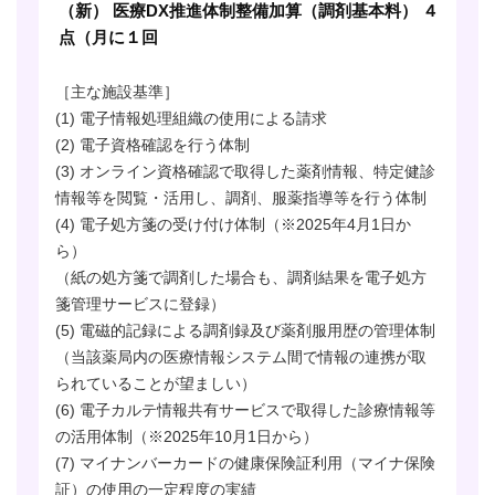
（新） 医療DX推進体制整備加算（調剤基本料） ４
点（月に１回
［主な施設基準］
(1) 電子情報処理組織の使用による請求
(2) 電子資格確認を行う体制
(3) オンライン資格確認で取得した薬剤情報、特定健診
情報等を閲覧・活用し、調剤、服薬指導等を行う体制
(4) 電子処方箋の受け付け体制（※2025年4月1日か
ら）
（紙の処方箋で調剤した場合も、調剤結果を電子処方
箋管理サービスに登録）
(5) 電磁的記録による調剤録及び薬剤服用歴の管理体制
（当該薬局内の医療情報システム間で情報の連携が取
られていることが望ましい）
(6) 電子カルテ情報共有サービスで取得した診療情報等
の活用体制（※2025年10月1日から）
(7) マイナンバーカードの健康保険証利用（マイナ保険
証）の使用の一定程度の実績