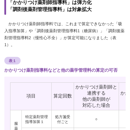
「かかりつけ薬剤師指導料」は弾力化
「調剤後薬剤管理指導料」は対象拡大
かかりつけ薬剤師指導料では、これまで算定できなかった「吸
入指導加算」や「調剤後薬剤管理指導料1（糖尿病）」「調剤後薬
剤管理指導料2（慢性心不全）」が算定可能になりました（表
1）。
表１
かかりつけ薬剤指導料などと他の薬学管理料の算定の可否
かかりつけ薬剤師と
連携する
かか
項目
算定回数
他の薬剤師が
対応した場合
特定薬剤管理
処方箋受
○
指導加算１
付ごと
服
薬