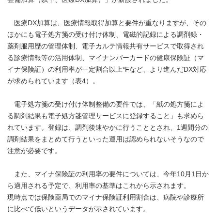
医療DX加算は、医療情報取得加算と要件が重なりますが、その
ほかにも電子処方箋の受け付け体制、電磁的記録による調剤録・
薬剤服用歴の管理体制、電子カルテ情報共有サービスで取得され
る診療情報等の活用体制、マイナンバーカードの健康保険証（マ
イナ保険証）の利用率が一定割合以上*Fなど、より進んだDX対応
が求められています（表4）。
電子処方箋の受け付け体制整備の要件では、「紙の処方箋によ
る調剤結果も電子処方箋管理サービスに登録すること」も求めら
れています。登録は、調剤後速やかに行うこととされ、1週間分の
調剤結果をまとめて行うといった運用は認められないそうなので
注意が必要です。
また、マイナ保険証の利用率の要件については、今年10月1日か
ら適用される予定で、利用率の基準はこれから示されます。
現時点では保険薬局でのマイナ保険証利用割合は、病院や診療所
に比べて低いというデータが示されています。