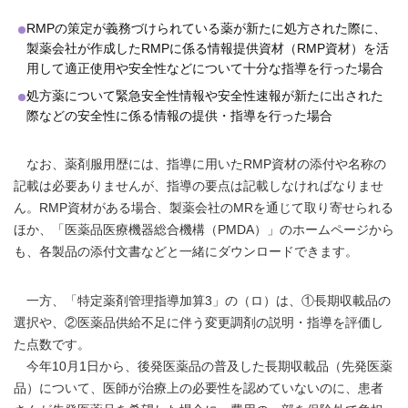
RMPの策定が義務づけられている薬が新たに処方された際に、
製薬会社が作成したRMPに係る情報提供資材（RMP資材）を活
用して適正使用や安全性などについて十分な指導を行った場合
処方薬について緊急安全性情報や安全性速報が新たに出された
際などの安全性に係る情報の提供・指導を行った場合
なお、薬剤服用歴には、指導に用いたRMP資材の添付や名称の
記載は必要ありませんが、指導の要点は記載しなければなりませ
ん。RMP資材がある場合、製薬会社のMRを通じて取り寄せられる
ほか、「
医薬品医療機器総合機構（PMDA）
」のホームページから
も、各製品の添付文書などと一緒にダウンロードできます。
一方、「特定薬剤管理指導加算3」の（ロ）は、①長期収載品の
選択や、②医薬品供給不足に伴う変更調剤の説明・指導を評価し
た点数です。
今年10月1日から、後発医薬品の普及した長期収載品（先発医薬
品）について、医師が治療上の必要性を認めていないのに、患者