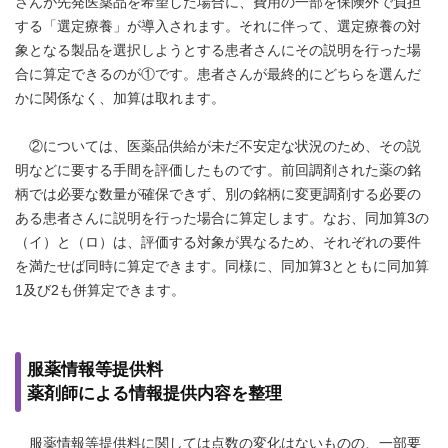
さんが先発医薬品を希望した場合に、費用の一部を保険外で負担
する「選定療養」が導入されます。それに伴って、選定療養の対
象となる製品を選択しようとする患者さんにその説明を行った場
合に算定できるのが①です。患者さんが最終的にどちらを選んだ
かに関係なく、加算は取れます。
②については、医薬品供給が未だ不安定な状況のため、その説
明などに要する手間を評価したものです。前回調剤された薬の銘
柄では必要な数量が確保できず、別の銘柄に変更調剤する必要の
ある患者さんに説明を行った場合に算定します。なお、同加算3の
（イ）と（ロ）は、評価する対象が異なるため、それぞれの要件
を満たせば同時に算定できます。同様に、同加算3とともに同加算
1及び2も併算定できます。
服薬情報等提供料
薬剤師による情報提供内容を整理
服薬情報等提供料に関しては点数の変化はないものの、一部要