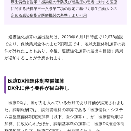
厚生労働省告示「感染症の予防及び感染症の患者に対する医療
に関する法律第三十八条第二項の規定に基づく厚生労働大臣の
定める感染症指定医療機関の基準」より引用
連携強化加算の届出薬局は、2023年６月1日時点で12,678施設
であり、保険薬局全体のまだ2割程度です。地域支援体制加算の要
件が外れたこともあり、今後、連携強化加算の届出を目指す薬局
が増加することが予想されます。
医療DX推進体制整備加算
DX化に伴う要件が目白押し
医療DXは、国が力を入れている分野であり評価が拡充されまし
た。調剤報酬では、調剤管理料の加算である「医療情報・システ
ム基盤整備体制充実加算（以下、医シ加算）」が「医療情報取得
加算」に改められたほか、調剤基本料の加算に「医療DX推進体制
整備加算（以下、医療DX加算）」が新設されました。