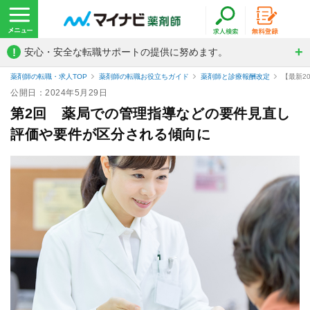
!
安心・安全な転職サポートの提供に努めます。
薬剤師の転職・求人TOP
薬剤師の転職お役立ちガイド
薬剤師と診療報酬改定
【最新2
公開日：2024年5月29日
第2回 薬局での管理指導などの要件見直し
評価や要件が区分される傾向に