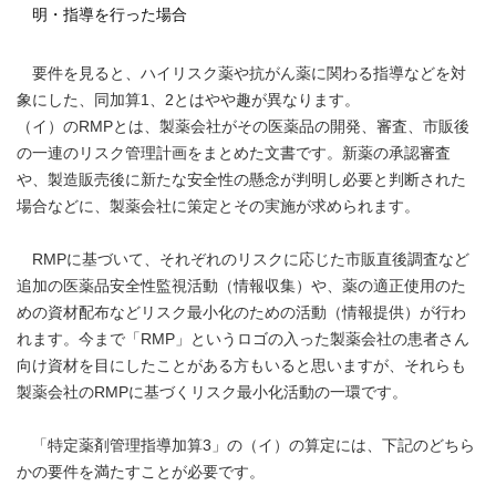
明・指導を行った場合
要件を見ると、ハイリスク薬や抗がん薬に関わる指導などを対
象にした、同加算1、2とはやや趣が異なります。
（イ）のRMPとは、製薬会社がその医薬品の開発、審査、市販後
の一連のリスク管理計画をまとめた文書です。新薬の承認審査
や、製造販売後に新たな安全性の懸念が判明し必要と判断された
場合などに、製薬会社に策定とその実施が求められます。
RMPに基づいて、それぞれのリスクに応じた市販直後調査など
追加の医薬品安全性監視活動（情報収集）や、薬の適正使用のた
めの資材配布などリスク最小化のための活動（情報提供）が行わ
れます。今まで「RMP」というロゴの入った製薬会社の患者さん
向け資材を目にしたことがある方もいると思いますが、それらも
製薬会社のRMPに基づくリスク最小化活動の一環です。
「特定薬剤管理指導加算3」の（イ）の算定には、下記のどちら
かの要件を満たすことが必要です。