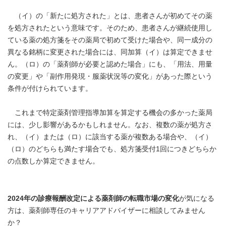
（イ）の「新たに処方された」とは、患者さんが初めてその薬
を処方されたという意味です。そのため、患者さんが継続使用し
ている薬の処方箋をその薬局で初めて受けた場合や、同一成分の
異なる銘柄に変更された場合には、同加算（イ）は算定できませ
ん。（ロ）の「薬剤師が必要と認めた場合」にも、「用法、用量
の変更」や「副作用発現・服薬状況等の変化」があった際という
条件が付けられています。
これまで特定薬剤管理指導加算を算定する機会の多かった薬局
には、少し影響があるかもしれません。なお、複数の薬が処方さ
れ、（イ）または（ロ）に該当する薬が複数ある場合や、（イ）
（ロ）のどちらも満たす場合でも、処方箋受付1回につきどちらか
の点数しか算定できません。
2024年の診療報酬改定による薬剤師の転職市場の変化
が気になる
方は、薬剤師専任のキャリアアドバイザーに相談してみません
か？