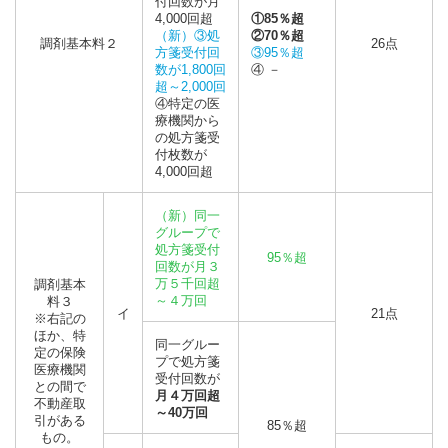
付回数が月
4,000回超
①85％超
（新）③処
②70％超
調剤基本料２
26点
方箋受付回
③95％超
数が1,800回
④ －
超～2,000回
④特定の医
療機関から
の処方箋受
付枚数が
4,000回超
（新）同一
グループで
処方箋受付
95％超
回数が月３
万５千回超
調剤基本
～４万回
料３
イ
21点
※右記の
ほか、特
同一グルー
定の保険
プで処方箋
医療機関
受付回数が
との間で
月４万回超
不動産取
～40万回
引がある
85％超
もの。