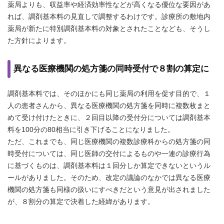
薬局よりも、収益率や経済効率性などが高くなる優位な要因があ
れば、調剤基本料の見直しで調整するわけです。診療所の敷地内
薬局が新たに特別調剤基本料の対象とされたことなども、そうし
た方針によります。
異なる医療機関の処方箋の同時受付で８割の算定に
調剤基本料では、そのほかにも同じ薬局の利用を促す目的で、１
人の患者さんから、異なる医療機関の処方箋を同時に複数枚まと
めて受け付けたときに、２回目以降の受付分については調剤基本
料を100分の80相当に引き下げることになりました。
ただ、これまでも、同じ医療機関の複数診療科からの処方箋の同
時受付については、同じ医師の交付によるものや一連の診療行為
に基づくものは、調剤基本料は１回分しか算定できないというル
ールがありました。そのため、改定の議論のなかでは異なる医療
機関の処方箋も同様の扱いにすべきだという意見が出されました
が、８割分の算定で決着した経緯があります。