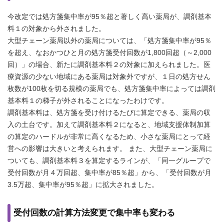
今改定では処方箋集中率が95％超と著しく高い薬局が、調剤基本
料１の対象から外されました。
大型チェーン薬局以外の薬局については、「処方箋集中率が95％
を超え、なおかつひと月の処方箋受付回数が1,800回超（～2,000
回）」の場合、新たに調剤基本料２の対象に加えられました。医
療資源の少ない地域にある薬局は対象外ですが、１日の処方せん
枚数が100枚を切る規模の薬局でも、処方箋集中率によっては調剤
基本料１の梯子が外されることになったわけです。
調剤基本料は、処方箋を受け付けるたびに算定できる、薬局の収
入の土台です。加えて調剤基本料２になると、地域支援体制加算
の算定のハードルが非常に高くなるため、小さな薬局にとって経
営への影響は大きいと考えられます。 また、大型チェーン薬局に
ついても、調剤基本料３を算定するラインが、「同一グループで
受付回数が月４万回超、集中率が85％超」から、「受付回数が月
3.5万超、集中率が95％超」に拡大されました。
受付回数の計算方法変更で集中率も変わる