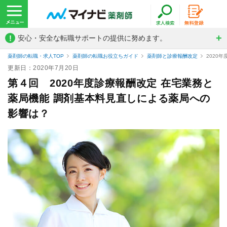
!
安心・安全な転職サポートの提供に努めます。
薬剤師の転職・求人TOP
薬剤師の転職お役立ちガイド
薬剤師と診療報酬改定
2020
更新日：2020年7月20日
第４回 2020年度診療報酬改定 在宅業務と
薬局機能 調剤基本料見直しによる薬局への
影響は？