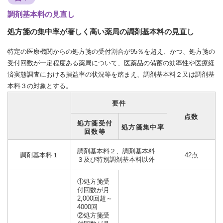
調剤基本料の見直し
処方箋の集中率が著しく高い薬局の調剤基本料の見直し
特定の医療機関からの処方箋の受付割合が95％を超え、かつ、処方箋の
受付回数が一定程度ある薬局について、医薬品の備蓄の効率性や医療経
済実態調査における損益率の状況等を踏まえ、調剤基本料２又は調剤基
本料３の対象とする。
要件
点数
処方箋受付
処方箋集中率
回数等
調剤基本料２、調剤基本料
調剤基本料１
42点
３及び特別調剤基本料以外
①処方箋受
付回数が月
2,000回超～
4000回
②処方箋受