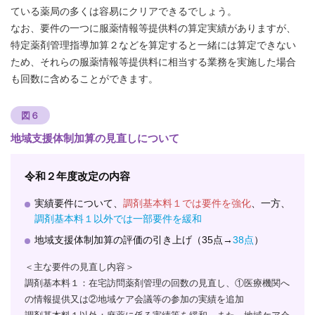
ている薬局の多くは容易にクリアできるでしょう。
なお、要件の一つに服薬情報等提供料の算定実績がありますが、
特定薬剤管理指導加算２などを算定すると一緒には算定できない
ため、それらの服薬情報等提供料に相当する業務を実施した場合
も回数に含めることができます。
図６
地域支援体制加算の見直しについて
令和２年度改定の内容
実績要件について、
調剤基本料１では要件を強化
、一方、
調剤基本料１以外では一部要件を緩和
地域支援体制加算の評価の引き上げ（35点→
38点
）
＜主な要件の見直し内容＞
調剤基本料１：在宅訪問薬剤管理の回数の見直し、①医療機関へ
の情報提供又は②地域ケア会議等の参加の実績を追加