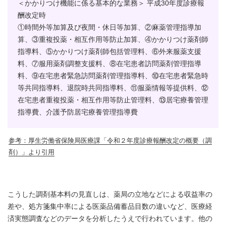
＜かかりつけ機能に係る基本的な業務＞ 平成30年度診療報
酬改定時
①時間外等加算及び夜間・休日等加算、②麻薬管理指導加
算、③重複投薬・相互作用等防止加算、④かかりつけ薬剤師
指導料、⑤かかりつけ薬剤師包括管理料、⑥外来服薬支援
料、⑦服用薬剤調整支援料、⑧在宅患者訪問薬剤管理指導
料、⑨在宅患者緊急訪問薬剤管理指導料、⑩在宅患者緊急時
等共同指導料、退院時共同指導料、⑪服薬情報等提供料、⑫
在宅患者重複投薬・相互作用等防止管理料、⑬居宅療養管理
指導費、介護予防居宅療養管理指導費
参考：厚生労働省保険局医療課「令和２年度診療報酬改定の概要（調
剤）」より引用
こうした調剤基本料の見直しは、薬局の立地などによる収益率の
差や、処方箋集中率による医薬品備蓄品目数の違いなど、医療経
済実態調査などのデータを分析したうえで行われています。他の