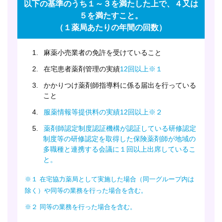
以下の基準のうち１～３を満たした上で、４又は
５を満たすこと。
（１薬局あたりの年間の回数）
1.
麻薬小売業者の免許を受けていること
2.
在宅患者薬剤管理の実績
12回以上※１
3.
かかりつけ薬剤師指導料に係る届出を行っている
こと
4.
服薬情報等提供料の実績12回以上※２
5.
薬剤師認定制度認証機構が認証している研修認定
制度等の研修認定を取得した保険薬剤師が地域の
多職種と連携する会議に１回以上出席しているこ
と。
※１ 在宅協力薬局として実施した場合（同一グループ内は
除く）や同等の業務を行った場合を含む。
※２ 同等の業務を行った場合を含む。