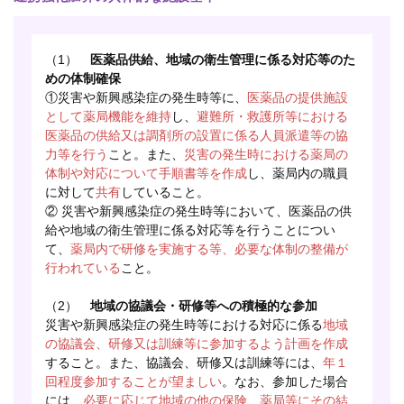
（1）
医薬品供給、地域の衛生管理に係る対応等のた
めの体制確保
①災害や新興感染症の発生時等に、
医薬品の提供施設
として薬局機能を維持
し、
避難所・救護所等における
医薬品の供給又は調剤所の設置に係る人員派遣等の協
力等を行う
こと。また、
災害の発生時における薬局の
体制や対応について手順書等を作成
し、薬局内の職員
に対して
共有
していること。
② 災害や新興感染症の発生時等において、医薬品の供
給や地域の衛生管理に係る対応等を行うことについ
て、
薬局内で研修を実施する等、必要な体制の整備が
行われている
こと。
（2）
地域の協議会・研修等への積極的な参加
災害や新興感染症の発生時等における対応に係る
地域
の協議会、研修又は訓練等に参加するよう計画を作成
すること。また、協議会、研修又は訓練等には、
年１
回程度参加することが望ましい
。なお、参加した場合
には、
必要に応じて地域の他の保険 薬局等にその結