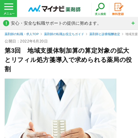
!
安心・安全な転職サポートの提供に努めます。
薬剤師の転職・求人TOP
薬剤師の転職お役立ちガイド
薬剤師と診療報酬改定
地域支援
公開日：2022年6月20日
第3回 地域支援体制加算の算定対象の拡大
とリフィル処方箋導入で求められる薬局の役
割