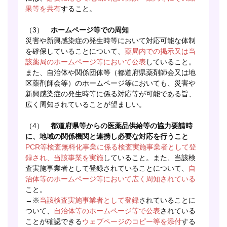
果等を共有
すること。
（3）
ホームページ等での周知
災害や新興感染症の発生時等において対応可能な体制
を確保していることについて、
薬局内での掲示又は当
該薬局のホームページ等において公表
していること。
また、自治体や関係団体等（都道府県薬剤師会又は地
区薬剤師会等）のホームページ等においても、災害や
新興感染症の発生時等に係る対応等が可能である旨、
広く周知されていることが望ましい。
（4）
都道府県等からの医薬品供給等の協力要請時
に、地域の関係機関と連携し必要な対応を行うこと
PCR等検査無料化事業に係る検査実施事業者として登
録され、当該事業を実施
していること。また、当該検
査実施事業者として登録されていることについて、
自
治体等のホームページ等において広く周知されている
こと。
→※
当該検査実施事業者として登録
されていることに
ついて、
自治体等のホームページ等で公表
されている
ことが確認できる
ウェブページのコピー等を添付
する