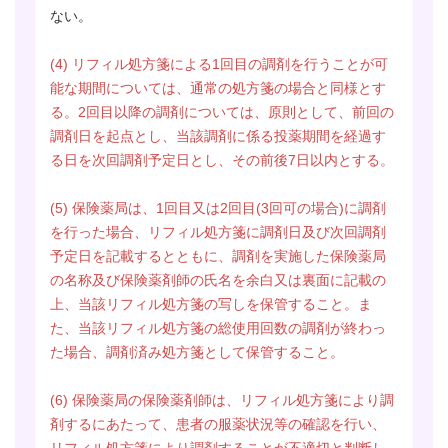
ない。
(4)
リフィル処方箋による1回目の調剤を行うことが可
能な期間については、通常の処方箋の場合と同様とす
る。2回目以降の調剤については、原則として、前回の
調剤日を起点とし、当該調剤に係る投薬期間を経過す
る日を次回調剤予定日とし、その前後7日以内とする。
(5)
保険薬局は、1回目又は2回目(3回可の場合)に調剤
を行った場合、リフィル処方箋に調剤日及び次回調剤
予定日を記載するとともに、調剤を実施した保険薬局
の名称及び保険薬剤師の氏名を余白又は裏面に記載の
上、当該リフィル処方箋の写しを保管すること。ま
た、当該リフィル処方箋の総使用回数の調剤が終わっ
た場合、調剤済み処方箋として保管すること。
(6)
保険薬局の保険薬剤師は、リフィル処方箋により調
剤するにあたって、患者の服薬状況等の確認を行い、
リフィル処方箋により調剤することが不適切と判断し