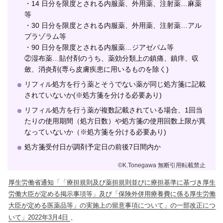
・14 日分を限度とされる内服薬、外用薬、注射薬…麻薬
等
・30 日分を限度とされる内服薬、外用薬、注射薬…アル
プラゾラム等
・90 日分を限度とされる内服薬…ジアゼパム等
②湿布薬…貼付剤のうち、薬効分類上の鎮痛、鎮痒、収
斂、消炎剤(専ら皮膚疾患に用いるものを除く)
リフィル処方を行う薬とそうでない薬が同じ処方箋に記載
されていないか(※処方箋を分ける必要あり)
リフィル処方を行う薬が複数記載されている場合、1回当
たりの使用期間（処方日数）や処方箋の使用回数上限が異
なっていないか（※処方箋を分ける必要あり)
処方箋受付日が調剤予定日の前後7日間内か
©K.Tonegawa 無断引用転載禁止
厚生労働省通知「「療担規則及び薬担規則並びに療担基準に基づき厚生
労働大臣が定める掲示事項等」及び「保険外併用療養費に係る厚生労働
大臣が定める医薬品等」の実施上の留意事項について」の一部改正につ
、
いて」2022年3月4日