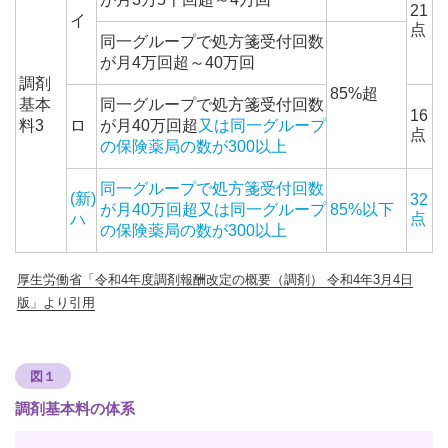
21
イ
点
同一グループで処方箋受付回数
が月4万回超～40万回
調剤
85%超
基本
同一グループで処方箋受付回数
16
料3
ロ
が月40万回超
又は同一グループ
点
の保険薬局の数が300以上
同一グループで処方箋受付回数
(新)
32
が月40万回超又は同一グループ
85%以下
点
ハ
の保険薬局の数が300以上
厚生労働省「令和4年度調剤報酬改定の概要（調剤） 令和4年3月4日
版」より引用
図１
調剤基本料の体系