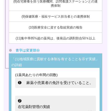
(8)在宅療養を担う医療機関、訪問看護ステーションとの連
携体制
(9)保健医療・福祉サービス担当者との連携体制
(10)医療安全に資する取組実績の報告
(11)集中率85%超の薬局は、後発品の調剤割合50％以上
※
青字は変更部分
「(1)地域医療に貢献する体制を有することを示す実績」
の詳細
(1薬局あたりの年間の回数)
❶
麻薬小売業者の免許を受けていること。
❷
在宅薬剤管理の実績