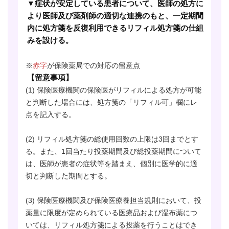
▼症状が安定している患者について、医師の処方に
より医師及び薬剤師の適切な連携のもと、一定期間
内に処方箋を反復利用できるリフィル処方箋の仕組
みを設ける。
※
赤字
が保険薬局での対応の留意点
【留意事項】
(1)
保険医療機関の保険医がリフィルによる処方が可能
と判断した場合には、処方箋の「リフィル可」欄にレ
点を記入する。
(2)
リフィル処方箋の総使用回数の上限は3回までとす
る。また、1回当たり投薬期間及び総投薬期間について
は、医師が患者の症状等を踏まえ、個別に医学的に適
切と判断した期間とする。
(3)
保険医療機関及び保険医療養担当規則において、投
薬量に限度が定められている医療品および湿布薬につ
いては、リフィル処方箋による投薬を行うことはでき