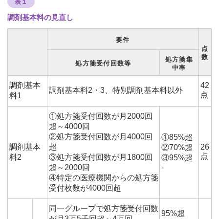
表１
調剤基本料の見直し
要件
点
数
処方箋集
処方箋受付回数等
中率
調剤基本
42
調剤基本料2・3、特別調剤基本料以外
点
料1
①処方箋受付回数が月2000回
超～4000回
②処方箋受付回数が月4000回
①85%超
調剤基本
超
26
②70%超
点
料2
③処方箋受付回数が月1800回
③95%超
超～2000回
-
④特定の医療機関からの処方箋
受付枚数が4000回超
同一グループで処方箋受付回数
95%超
が月3万5千回超～4万回