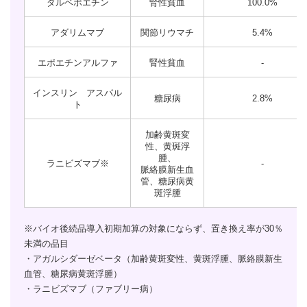
ダルベポエチン
腎性貧血
100.0%
アダリムマブ
関節リウマチ
5.4%
エポエチンアルファ
腎性貧血
-
インスリン アスパル
糖尿病
2.8%
ト
加齢黄斑変
性、黄斑浮
腫、
ラニビズマブ
※
-
脈絡膜新生血
管、糖尿病黄
斑浮腫
※バイオ後続品導入初期加算の対象にならず、置き換え率が30％
未満の品目
・アガルシダーゼベータ（加齢黄斑変性、黄斑浮腫、脈絡膜新生
血管、糖尿病黄斑浮腫）
・ラニビズマブ（ファブリー病）