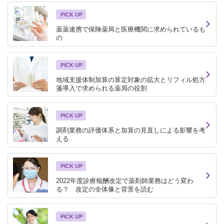
PICK UP
薬薬連携で保険薬局と医療機関に求められているも
の
PICK UP
地域支援体制加算の算定対象の拡大とリフィル処方
箋導入で求められる薬局の役割
PICK UP
調剤業務の評価体系と加算の見直しによる影響を考
える
PICK UP
2022年度診療報酬改定で薬剤師業務はどう変わ
る？ 改定の全体像と背景を読む
PICK UP