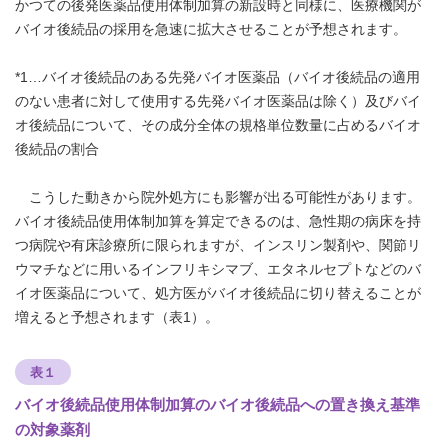
かつての後発医薬品使用体制加算の新設時と同様に、医療機関が
バイオ後続品の採用を急速に拡大させることが予想されます。
*1…バイオ後続品のある先発バイオ医薬品（バイオ後続品の適用
のない患者に対して使用する先発バイオ医薬品は除く）及びバイ
オ後続品について、その成分全体の規格単位数量に占めるバイオ
後続品の割合
こうした動きから院外処方にも影響が出る可能性があります。
バイオ後続品使用体制加算を算定できるのは、急性期の病床を持
つ病院や有床診療所に限られますが、インスリン製剤や、関節リ
ウマチなどに用いるインフリキシマブ、エタネルセプトなどのバ
イオ医薬品について、処方医がバイオ後続品に切り替えることが
増えると予想されます（表1）。
表１
バイオ後続品使用体制加算のバイオ後続品への置き換え基準
の対象薬剤