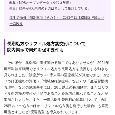
出典：NDBオープンデータ（令和３年度）
※集計結果が400未満のものは０として集計している。
厚生労働省「個別事項（その５）」2023年11月22日版 P56より
一部改変
長期処方やリフィル処方箋交付について
院内掲示で周知を促す要件も
そのほか、薬剤師に直接関わる項目ではありませんが、2024年
度医科診療報酬ではリフィル処方や長期処方を後押しする動きも
見られました。診療所や200床未満の医療機関が算定できる、かか
りつけ医機能の評価（「地域包括診療料」など）や「生活習慣病
管理料」などの施設基準には、28日以上の長期処方、またはリフ
ィル処方箋の交付が可能であることを院内に掲示することなどが
追加されました。また、一部の医学管理料の加算において、合計
28日以上の処方のほか、リフィル処方箋を発行した場合にも算定
可能とするなど“優遇措置”も導入されています。