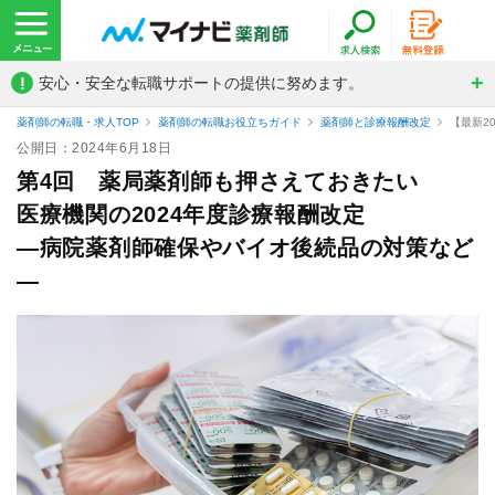
!
安心・安全な転職サポートの提供に努めます。
薬剤師の転職・求人TOP
薬剤師の転職お役立ちガイド
薬剤師と診療報酬改定
【最新2
公開日：2024年6月18日
第4回 薬局薬剤師も押さえておきたい
医療機関の2024年度診療報酬改定
―病院薬剤師確保やバイオ後続品の対策など
―