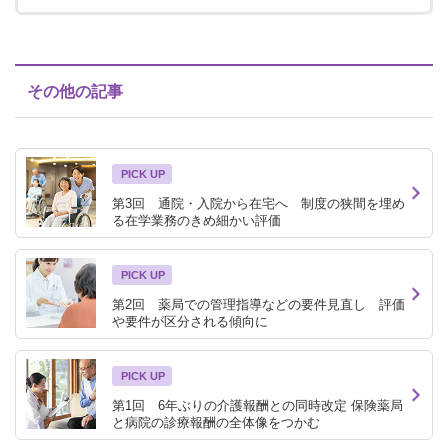
その他の記事
PICK UP
第3回 通院・入院から在宅へ 制度の狭間を埋め
る在学業務のきめ細かい評価
PICK UP
第2回 薬局での管理指導などの要件見直し 評価
や要件が区分される傾向に
PICK UP
第1回 6年ぶりの介護報酬との同時改定 保険薬局
と病院の診療報酬の全体像をつかむ