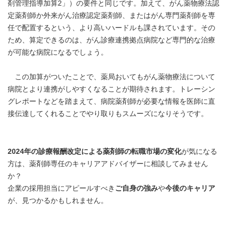
剤管理指導加算2」）の要件と同じです。加えて、がん薬物療法認
定薬剤師か外来がん治療認定薬剤師、またはがん専門薬剤師を専
任で配置するという、より高いハードルも課されています。その
ため、算定できるのは、がん診療連携拠点病院など専門的な治療
が可能な病院になるでしょう。
この加算がついたことで、薬局おいてもがん薬物療法について
病院とより連携がしやすくなることが期待されます。トレーシン
グレポートなどを踏まえて、病院薬剤師が必要な情報を医師に直
接伝達してくれることでやり取りもスムーズになりそうです。
2024年の診療報酬改定による薬剤師の転職市場の変化
が気になる
方は、薬剤師専任のキャリアアドバイザーに相談してみません
か？
企業の採用担当にアピールすべき
ご自身の強み
や
今後のキャリア
が、見つかるかもしれません。