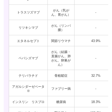
がん（乳が
トラスツズマブ
-
ん、胃がん）
がん（リンパ
リツキシマブ
-
腫）
エタネルセプト
関節リウマチ
43.9%
がん（結腸・
直腸がん、肺
ベバシズマブ
-
がん、卵巣が
ん）
テリパラチド
骨粗鬆症
32.7%
アガルシダーゼベータ
ファブリー病
-
※
インスリン リスプロ
糖尿病
18.3%