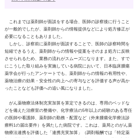
これまでは薬剤師が面談をする場合、医師の診察後に行うこと
が一般的でしたが、薬剤師からの情報提供などにより処方修正が
必要になることもありました。
しかし、診察前に薬剤師が面談することで、医師の診察時間を
短縮できるうえ、薬剤師からの情報や提案をそのまま処方に反映
させられるため、業務の流れがスムーズになります。また、すで
にこうした取り組みを実施している病院において、日本臨床腫瘍
薬学会が行ったアンケートでも、薬剤師からの情報の有用性や、
薬物治療の効果・安全性の向上への寄与などを評価する声が高か
ったことなども評価への追い風になりました。
がん薬物療法体制充実加算を算定できるのは、専用のベッドな
どを備えた治療室の整備や、化学療法の5年以上の経験のある専任
の医師や看護師、薬剤師の勤務・配置など（外来腫瘍化学療法診
療料1の届出要件）を満たした病院です。これは、薬局とのがん薬
物療法連携を評価した「連携充実加算」（調剤報酬では「特定薬