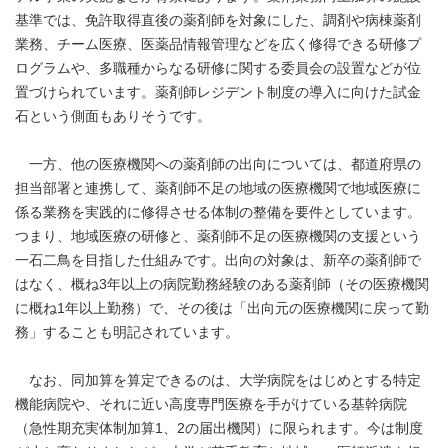
基準では、免許取得直後の薬剤師を対象にした、調剤や病棟薬剤
業務、チーム医療、医薬品情報管理などを広く修得できる研修プ
ログラムや、多職種からなる研修に関する委員会の設置などが位
置づけられています。薬剤師レジデント制度の導入に向けた試金
石という側面もありそうです。
一方、他の医療機関への薬剤師の出向については、都道府県の
担当部署と連携して、薬剤師不足の地域の医療機関で地域医療に
係る業務を実践的に修得させる体制の整備を要件としています。
つまり、地域医療の研修と、薬剤師不足の医療機関の支援という
一石二鳥を目指した仕組みです。出向の対象は、新卒の薬剤師で
はなく、概ね3年以上の病院勤務経験のある薬剤師（その医療機関
に概ね1年以上勤務）で、その後は「出向元の医療機関に戻って勤
務」することも明記されています。
なお、同加算を算定できるのは、大学病院をはじめとする特定
機能病院や、それに近い高度専門医療を手がけている基幹病院
（急性期充実体制加算1、2の届出機関）に限られます。今は制度