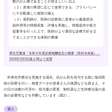
数のがん種であることが望ましい）以上
（２）患者の希望に応じて使用できる、プライバシー
に十分配慮した個室の備え
（３）薬剤師が、医師の診察前に患者から服薬状況、
副作用等の情報収集・評価を実施し、情報提供や処方
提案等を行った上で、医師がより適切な診療方針を立
てることができる体制の整備
厚生労働省「令和６年度診療報酬改定の概要（医科全体版）」
2024年3月5日版ｐ98より改変
外来化学療法を実施する場合、抗がん剤を投与する前に毎回医
師が診察を行い、検査データや患者さんの体調などを踏まえ、そ
の日の治療の可否や、投与量の変更、制吐薬など支持療法薬の追
加の必要性などを判断しています（図2）。
図２