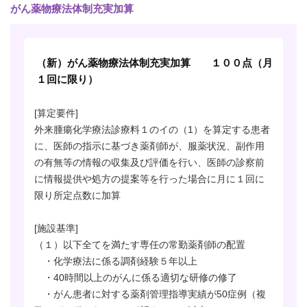
がん薬物療法体制充実加算
（新）がん薬物療法体制充実加算 １００点（月
１回に限り）
[算定要件]
外来腫瘍化学療法診療料１のイの（1）を算定する患者
に、医師の指示に基づき薬剤師が、服薬状況、副作用
の有無等の情報の収集及び評価を行い、医師の診察前
に情報提供や処方の提案等を行った場合に月に１回に
限り所定点数に加算
[施設基準]
（１）以下全てを満たす専任の常勤薬剤師の配置
・化学療法に係る調剤経験５年以上
・40時間以上のがんに係る適切な研修の修了
・がん患者に対する薬剤管理指導実績が50症例（複