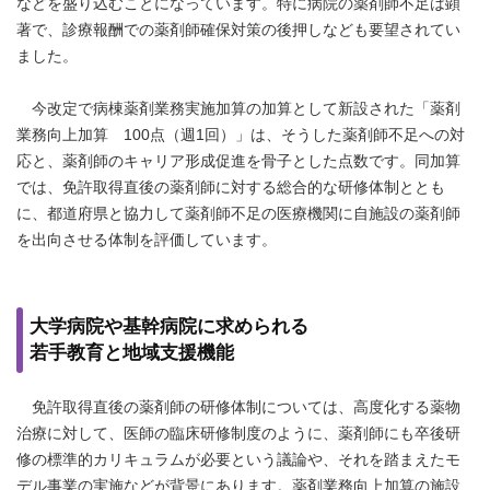
などを盛り込むことになっています。特に病院の薬剤師不足は顕
著で、診療報酬での薬剤師確保対策の後押しなども要望されてい
ました。
今改定で病棟薬剤業務実施加算の加算として新設された「薬剤
業務向上加算 100点（週1回）」は、そうした薬剤師不足への対
応と、薬剤師のキャリア形成促進を骨子とした点数です。同加算
では、免許取得直後の薬剤師に対する総合的な研修体制ととも
に、都道府県と協力して薬剤師不足の医療機関に自施設の薬剤師
を出向させる体制を評価しています。
大学病院や基幹病院に求められる
若手教育と地域支援機能
免許取得直後の薬剤師の研修体制については、高度化する薬物
治療に対して、医師の臨床研修制度のように、薬剤師にも卒後研
修の標準的カリキュラムが必要という議論や、それを踏まえたモ
デル事業の実施などが背景にあります。薬剤業務向上加算の施設