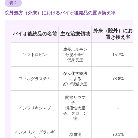
表２
院外処方（外来）におけるバイオ後発品の置き換え率
外来（院外）におけ
バイオ後続品の名前
主な治療領域
置き換え率
成長ホルモン
ソマトロピン
分泌不全性
15.7%
低身長症
がん化学療法
フィルグラスチム
による
78.8%
好中球減少症
関節リウマ
チ、
インフリキシマブ
潰瘍性大腸
-
炎、クローン
病
インスリン グラルギ
糖尿病
70.1%
ン