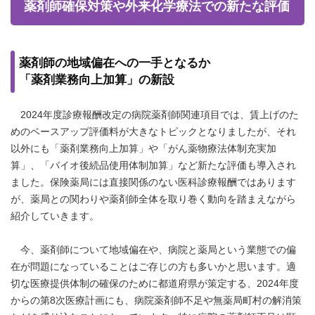
薬剤師確保対策や外来化学療法での新たな評価
薬剤師の地域偏在への一手となるか
「薬剤業務向上加算」の新設
2024年度診療報酬改定の病院薬剤師関連項目では、賃上げのた
めのベースアップ評価料が大きなトピックとなりましたが、それ
以外にも「薬剤業務向上加算」や「がん薬物療法体制充実加
算」、「バイオ後続品使用体制加算」など新たな評価も導入され
ました。保険薬局には直接関係のない医科診療報酬ではあります
が、薬局との関わりや薬剤師全体を取り巻く動向を踏まえながら
紹介していきます。
今、薬剤師について地域偏在や、病院と薬局という業態での偏
在が問題になっていることはご存じの方も多いかと思います。適
切な医療提供体制の確保のために都道府県が策定する、2024年度
からの第8次医療計画にも、病院薬剤師不足や無薬局町村の解消策