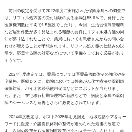
前回の改定を受けて2022年度に実施された保険薬局への調査で
は、リフィル処方箋の受付経験のある薬局は55.6％で、発行した
医療機関数は平均で1.5施設でした1）。今回、生活習慣病管理料
など届出件数が多く見込まれる報酬の要件にリフィル処方箋の周
知が盛り込まれたことで、薬局においても患者さんからの問い合
わせが増えることが予想されます。リフィル処方箋の仕組みの説
明や、応需する際の対応などについて準備をしておく必要があり
そうです。
2024年度改定では、薬局については医薬品供給体制の強化や在
宅業務、医療ＤＸに、病院においては外来がん化学療法や薬剤師
確保対策、バイオ後続品使用促進などにスポットが当たりまし
た。また、在宅移行初期管理料の新設などで、病院と薬局の薬剤
師のシームレスな連携もさらに必要とされています。
2024年度改定は、ポスト2025年を見据え、地域包括ケアをキー
ワードに医療・介護提供体制の整備が進められた最後の改定で
す。次回の改定から医療制度改革は次のステージに入ります。厳