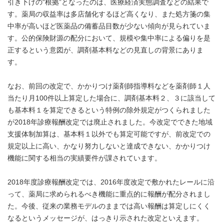
引き下げの“根拠”となったのは、医療経済実態調査などの結果で
す。薬局の収益率は多店舗化するほど高くなり、また処方箋の集
中率が高いほど医薬品の備蓄品目数が少ない傾向が見られていま
す。公的保険財源の配分において、規模や集中率による偏りを是
正するという意図が、調剤基本料などの見直しの背景にありま
す。
なお、前回の改定で、かかりつけ薬剤師指導料などを薬剤師１人
当たり月100件以上算定した場合に、調剤基本料２、３に該当して
も基本料１を算定できるという特例の除外規定がつくられました
が2018年診療報酬改定では廃止されました。今改定でできた地域
支援体制加算は、基本料１以外でも算定可能ですが、前改定での
規定以上に高い、かなり努力しないと達成できない、かかりつけ
機能に関する相当の実績要件が課されています。
2018年度診療報酬改定では、2016年度改定で敷かれたレールに沿
って、薬局に求められるべき機能に重点的に報酬が配分されまし
た。今後、従来の業務モデルのままでは高い報酬は算定しにくく
なるというメッセージが、はっきり示された改定といえます。