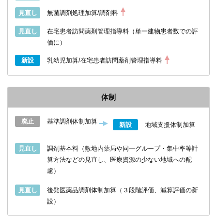
見直し
無菌調剤処理加算/調剤料
見直し
在宅患者訪問薬剤管理指導料（単一建物患者数での評
価に）
新設
乳幼児加算/在宅患者訪問薬剤管理指導料
体制
廃止
基準調剤体制加算
新設
地域支援体制加算
見直し
調剤基本料（敷地内薬局や同一グループ・集中率等計
算方法などの見直し、医療資源の少ない地域への配
慮）
見直し
後発医薬品調剤体制加算（３段階評価、減算評価の新
設）