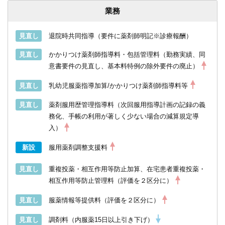
業務
見直し
退院時共同指導（要件に薬剤師明記※診療報酬）
見直し
かかりつけ薬剤師指導料・包括管理料（勤務実績、同
意書要件の見直し、基本料特例の除外要件の廃止）
見直し
乳幼児服薬指導加算/かかりつけ薬剤師指導料等
見直し
薬剤服用歴管理指導料（次回服用指導計画の記録の義
務化、手帳の利用が著しく少ない場合の減算規定導
入）
新設
服用薬剤調整支援料
見直し
重複投薬・相互作用等防止加算、在宅患者重複投薬・
相互作用等防止管理料（評価を２区分に）
見直し
服薬情報等提供料（評価を２区分に）
見直し
調剤料（内服薬15日以上引き下げ）