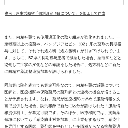
参考：厚生労働省「個別改定項目について」を加工して作成
また、向精神薬でも使用適正化の取り組みが強化されました。一
定種類以上の投薬や、ベンゾジアゼピン（BZ）系の薬剤の長期投
与に対して、それぞれ処方料（処方箋料）が引き下げられていま
す。さらに、BZ系の長期投与患者で減薬した場合、薬剤師などと
協働して症状の変化などの確認をした場合に、処方料などに新た
に向精神薬調整連携加算が設けられました。
同加算は院外処方でも算定可能なので、向精神薬の減薬について
医師と、医療機関や保険薬局の薬剤師との連携の機会が増えるこ
とが予想されます。なお、薬局が医療機関の求めで服薬情報を文
書で提供した場合、調剤報酬で新たに区分が設けられた「服薬情
報提供料１」が算定可能です。そのほか、医療機関では、抗菌薬
領域においても「感染防止対策加算」に上乗せする形で、感染症
を専門とする医師、薬剤師を中心とした多職種からなる抗菌薬適