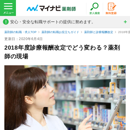
!
安心・安全な転職サポートの提供に努めます。
薬剤師の転職・求人TOP
薬剤師の転職お役立ちガイド
薬剤師と診療報酬改定
2018
更新日：2020年6月4日
2018年度診療報酬改定でどう変わる？薬剤
師の現場