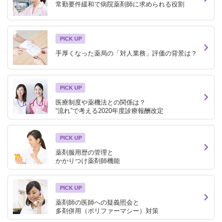
常勤要件緩和で病院薬剤師に求められる役割
PICK UP
手厚くなった薬局の「対人業務」評価の背景は？
PICK UP
医療制度や薬機法との関係は？
“流れ”で考える2020年度診療報酬改定
PICK UP
薬剤服用歴の管理と
かかりつけ薬剤師機能
PICK UP
薬剤師の医師への疑義照会と
多剤併用（ポリファーマシー）対策