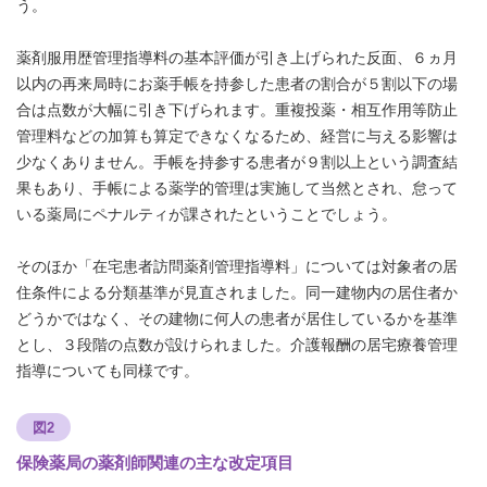
う。
薬剤服用歴管理指導料の基本評価が引き上げられた反面、６ヵ月
以内の再来局時にお薬手帳を持参した患者の割合が５割以下の場
合は点数が大幅に引き下げられます。重複投薬・相互作用等防止
管理料などの加算も算定できなくなるため、経営に与える影響は
少なくありません。手帳を持参する患者が９割以上という調査結
果もあり、手帳による薬学的管理は実施して当然とされ、怠って
いる薬局にペナルティが課されたということでしょう。
そのほか「在宅患者訪問薬剤管理指導料」については対象者の居
住条件による分類基準が見直されました。同一建物内の居住者か
どうかではなく、その建物に何人の患者が居住しているかを基準
とし、３段階の点数が設けられました。介護報酬の居宅療養管理
指導についても同様です。
図2
保険薬局の薬剤師関連の主な改定項目