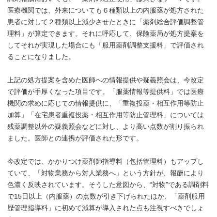
医療機関では、外来についても６種類以上の内服薬が処方された
患者に対して２種類以上減少させたときに「薬剤総合評価調整管
理料」が算定できます。それに呼応して、保険薬局が処方提案を
してそれが実現した場合にも「服用薬剤調整支援料」で評価され
ることになりました。
上記の処方提案を含めた医師への情報提供や疑義照会は、今改定
で評価が手厚くなった項目です。「服薬情報等提供料」では医療
機関の求めに応じての情報提供に、「重複投薬・相互作用等防止
加算」「在宅患者重複投薬・相互作用等防止管理料」については
残薬調整以外の疑義照会などに対し、より高い点数が割り振られ
ました。医師との連携が評価された形です。
今改定では、かかりつけ薬剤師指導料（包括管理料）もアップし
ていて、「対物業務から対人業務へ」という方針が、報酬により
色濃く反映されています。そうした意図から、“対物”である調剤料
で15日以上（内服薬）の点数が引き下げられたほか、「薬剤服用
歴管理指導料」に初めて減算が導入された点も注視すべきでしょ