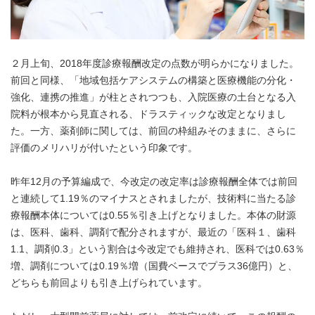
２月上旬、2018年度診療報酬改定の点数が明らかになりました。
前回と同様、「地域包括ケアシステムの構築と医療機能の分化・
強化、連携の推進」が柱とされつつも、入院医療の土台となる入
院料が根本から見直される、ドラスティックな改定となりまし
た。一方、薬剤師に関しては、前回の枠組みそのままに、さらに
評価のメリハリが付いたという印象です。
昨年12月の予算編成で、今改定の改定率は診療報酬全体では前回
と連続して1.19％のマイナスとされましたが、技術料に当たる診
療報酬本体については0.55％引き上げとなりました。本体の財源
は、医科、歯科、調剤で配分されますが、最近の「医科１、歯科
1.1、調剤0.3」という割合は今改定でも維持され、医科では0.63％
増、調剤については0.19％増（国費ベースでプラス36億円）と、
どちらも前回よりも引き上げられています。