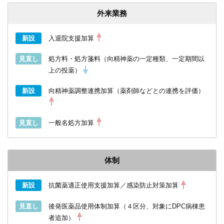
外来業務
新設
入退院支援加算
見直し
処方料・処方箋料（向精神薬の一定種類、一定期間以
上の投薬）
新設
向精神薬調整連携加算（薬剤師などとの連携を評価）
見直し
一般名処方加算
体制
新設
抗菌薬適正使用支援加算／感染防止対策加算
見直し
後発医薬品使用体制加算（４区分、対象にDPC病棟患
者追加）