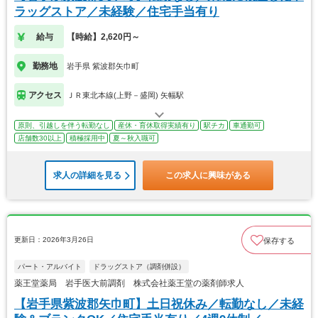
ラッグストア／未経験／住宅手当有り
給与
【時給】2,620円～
勤務地
岩手県 紫波郡矢巾町
アクセス
ＪＲ東北本線(上野－盛岡) 矢幅駅
原則、引越しを伴う転勤なし
産休・育休取得実績有り
駅チカ
車通勤可
店舗数30以上
積極採用中
夏～秋入職可
求人の詳細を見る
この求人に興味がある
更新日：2026年3月26日
保存する
パート・アルバイト
ドラッグストア（調剤併設）
薬王堂薬局 岩手医大前調剤 株式会社薬王堂の薬剤師求人
【岩手県紫波郡矢巾町】土日祝休み／転勤なし／未経