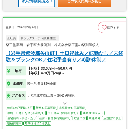
求人の詳細を見る
この求人に興味がある
更新日：2026年3月26日
保存する
正社員
ドラッグストア（調剤併設）
薬王堂薬局 岩手医大前調剤 株式会社薬王堂の薬剤師求人
【岩手県紫波郡矢巾町】土日祝休み／転勤なし／未経
験＆ブランクOK／住宅手当有り／4週9休制／
【月収】33.0万円～50.0万円
給与
【年収】478万円24歳～
勤務地
岩手県 紫波郡矢巾町
アクセス
ＪＲ東北本線(上野－盛岡) 矢幅駅
年収450万円以上可
新卒も応募可能
未経験者も応募可能
原則、引越しを伴う転勤なし
土日休み（相談可含む）
残業月10ｈ以下
住宅補助（手当）あり
産休・育休取得実績有り
総合門前
車通勤可
店舗数30以上
積極採用中
年間休日120日以上