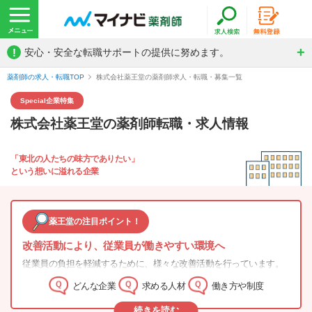
!
安心・安全な転職サポートの提供に努めます。
薬剤師の求人・転職TOP
株式会社薬王堂の薬剤師求人・転職・募集一覧
Special
企業特集
株式会社薬王堂の薬剤師転職・求人情報
「東北の人たちの味方でありたい」
という想いに溢れる企業
薬王堂の注目ポイント！
改善活動により、従業員が働きやすい環境へ
従業員の負担を軽減するために、様々な改善活動を行っています。
例えば1日7～8時間かかっていた発注をシステム化し、1日1時間程度
どんな企業
求める人材
働き方や制度
で作業が完了できるよう改善しました。 その他にも補充やレジ作
業、値札の貼り換え作業で業務内容を見直し、一人ひとりの負荷軽
続きを読む