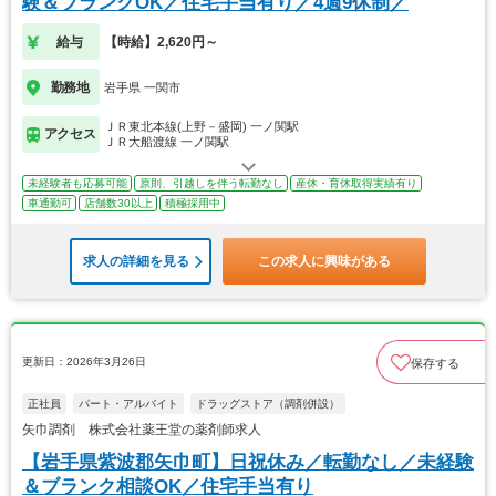
験＆ブランクOK／住宅手当有り／4週9休制／
給与
【時給】2,620円～
勤務地
岩手県 一関市
ＪＲ東北本線(上野－盛岡) 一ノ関駅
アクセス
ＪＲ大船渡線 一ノ関駅
未経験者も応募可能
原則、引越しを伴う転勤なし
産休・育休取得実績有り
車通勤可
店舗数30以上
積極採用中
求人の詳細を見る
この求人に興味がある
更新日：2026年3月26日
保存する
正社員
パート・アルバイト
ドラッグストア（調剤併設）
矢巾調剤 株式会社薬王堂の薬剤師求人
【岩手県紫波郡矢巾町】日祝休み／転勤なし／未経験
＆ブランク相談OK／住宅手当有り