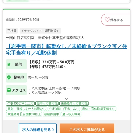
更新日：2026年5月26日
保存する
正社員
ドラッグストア（調剤併設）
一関山目店調剤室 株式会社薬王堂の薬剤師求人
【岩手県一関市】転勤なし／未経験＆ブランク可／住
宅手当有り／4週9休制
【月収】33.0万円～50.0万円
給与
【年収】478万円24歳～
勤務地
岩手県 一関市
ＪＲ東北本線(上野－盛岡) 一ノ関駅
アクセス
ＪＲ大船渡線 一ノ関駅
年収450万円以上可
新卒も応募可能
未経験者も応募可能
原則、引越しを伴う転勤なし
住宅補助（手当）あり
産休・育休取得実績有り
車通勤可
店舗数30以上
積極採用中
夏～秋入職可
求人の詳細を見る
この求人に興味がある