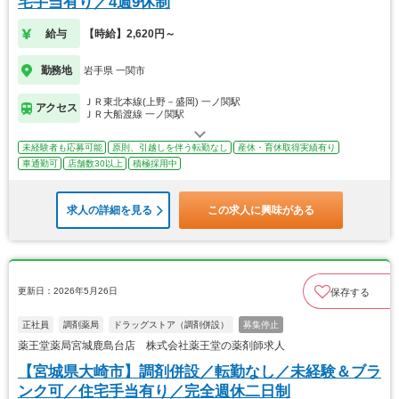
宅手当有り／4週9休制
給与
【時給】2,620円～
勤務地
岩手県 一関市
ＪＲ東北本線(上野－盛岡) 一ノ関駅
アクセス
ＪＲ大船渡線 一ノ関駅
未経験者も応募可能
原則、引越しを伴う転勤なし
産休・育休取得実績有り
車通勤可
店舗数30以上
積極採用中
求人の詳細を見る
この求人に興味がある
更新日：2026年5月26日
保存する
正社員
調剤薬局
ドラッグストア（調剤併設）
募集停止
薬王堂薬局宮城鹿島台店 株式会社薬王堂の薬剤師求人
【宮城県大崎市】調剤併設／転勤なし／未経験＆ブラ
ンク可／住宅手当有り／完全週休二日制