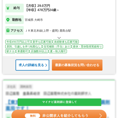
【月収】29.0万円
給与
【年収】478万円24歳～
勤務地
宮城県 大崎市
アクセス
ＪＲ東北本線(上野－盛岡) 鹿島台駅
年収450万円以上可
新卒も応募可能
未経験者も応募可能
原則、引越しを伴う転勤なし
住宅補助（手当）あり
産休・育休取得実績有り
駅チカ
車通勤可
店舗数30以上
夏～秋入職可
求人の詳細を見る
最新の募集状況を問い合わせる