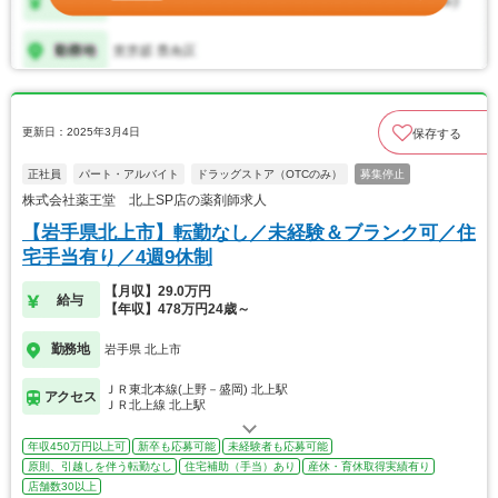
更新日：2025年3月4日
保存する
正社員
パート・アルバイト
ドラッグストア（OTCのみ）
募集停止
株式会社薬王堂 北上SP店の薬剤師求人
【岩手県北上市】転勤なし／未経験＆ブランク可／住
宅手当有り／4週9休制
【月収】29.0万円
給与
【年収】478万円24歳～
勤務地
岩手県 北上市
ＪＲ東北本線(上野－盛岡) 北上駅
アクセス
ＪＲ北上線 北上駅
年収450万円以上可
新卒も応募可能
未経験者も応募可能
原則、引越しを伴う転勤なし
住宅補助（手当）あり
産休・育休取得実績有り
店舗数30以上