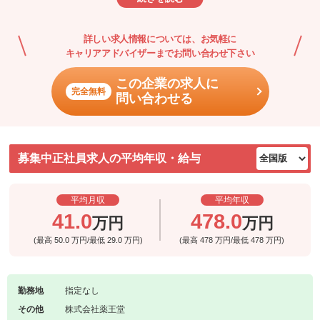
減化に成功しました。
このように株式会社薬王堂は社員の生活が日々向上するように努
詳しい求人情報については、お気軽に
め、お客様に喜んで戴ける店舗づくりを継続している企業です。
キャリアアドバイザーまでお問い合わせ下さい
この企業の求人に
完全無料
問い合わせる
募集中正社員求人の平均年収・給与
平均月収
平均年収
41.0
478.0
万円
万円
(最高
50.0
万円/最低
29.0
万円)
(最高
478
万円/最低
478
万円)
勤務地
指定なし
その他
株式会社薬王堂