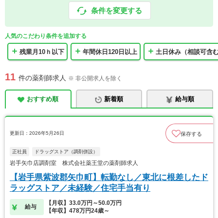
条件を変更する
人気のこだわり条件を追加する
残業月10ｈ以下
年間休日120日以上
土日休み（相談可含
11
件の薬剤師求人
※ 非公開求人を除く
おすすめ順
新着順
給与順
更新日：2026年5月26日
保存する
正社員
ドラッグストア（調剤併設）
岩手矢巾店調剤室 株式会社薬王堂の薬剤師求人
【岩手県紫波郡矢巾町】転勤なし／東北に根差したド
ラッグストア／未経験／住宅手当有り
【月収】33.0万円～50.0万円
給与
【年収】478万円24歳～