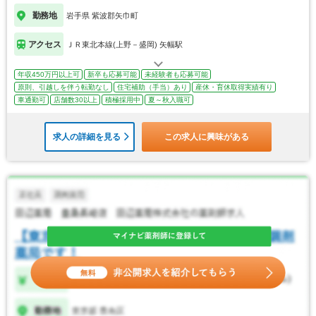
勤務地
岩手県 紫波郡矢巾町
アクセス
ＪＲ東北本線(上野－盛岡) 矢幅駅
年収450万円以上可
新卒も応募可能
未経験者も応募可能
原則、引越しを伴う転勤なし
住宅補助（手当）あり
産休・育休取得実績有り
車通勤可
店舗数30以上
積極採用中
夏～秋入職可
求人の詳細を見る
この求人に興味がある