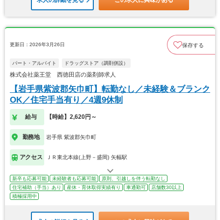
更新日：2026年3月26日
保存する
パート・アルバイト
ドラッグストア（調剤併設）
株式会社薬王堂 西徳田店の薬剤師求人
【岩手県紫波郡矢巾町】転勤なし／未経験＆ブランク
OK／住宅手当有り／4週9休制
給与
【時給】2,620円～
勤務地
岩手県 紫波郡矢巾町
アクセス
ＪＲ東北本線(上野－盛岡) 矢幅駅
新卒も応募可能
未経験者も応募可能
原則、引越しを伴う転勤なし
住宅補助（手当）あり
産休・育休取得実績有り
車通勤可
店舗数30以上
積極採用中