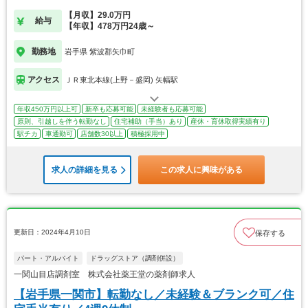
【月収】29.0万円
給与
【年収】478万円24歳～
勤務地
岩手県 紫波郡矢巾町
アクセス
ＪＲ東北本線(上野－盛岡) 矢幅駅
年収450万円以上可
新卒も応募可能
未経験者も応募可能
原則、引越しを伴う転勤なし
住宅補助（手当）あり
産休・育休取得実績有り
駅チカ
車通勤可
店舗数30以上
積極採用中
求人の詳細を見る
この求人に興味がある
更新日：2024年4月10日
保存する
パート・アルバイト
ドラッグストア（調剤併設）
一関山目店調剤室 株式会社薬王堂の薬剤師求人
【岩手県一関市】転勤なし／未経験＆ブランク可／住