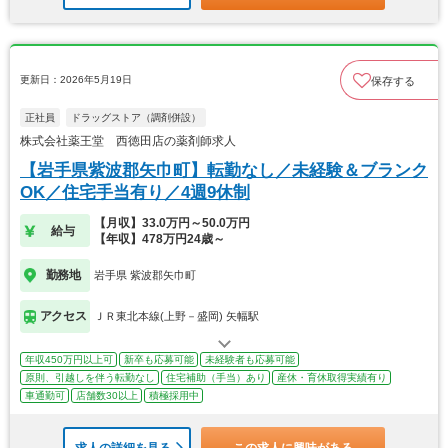
更新日：2026年5月19日
保存する
正社員
ドラッグストア（調剤併設）
株式会社薬王堂 西徳田店の薬剤師求人
【岩手県紫波郡矢巾町】転勤なし／未経験＆ブランク
OK／住宅手当有り／4週9休制
【月収】33.0万円～50.0万円
給与
【年収】478万円24歳～
勤務地
岩手県 紫波郡矢巾町
アクセス
ＪＲ東北本線(上野－盛岡) 矢幅駅
年収450万円以上可
新卒も応募可能
未経験者も応募可能
原則、引越しを伴う転勤なし
住宅補助（手当）あり
産休・育休取得実績有り
車通勤可
店舗数30以上
積極採用中
求人の詳細を見る
この求人に興味がある