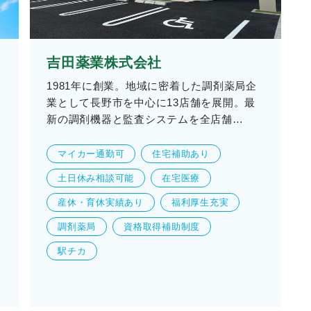
吉田薬業株式会社
1981年に創業。地域に密着した調剤薬局企
業として長野市を中心に13店舗を展開。最
新の調剤機器と監査システムを全店舗…
マイカー通勤可
住宅補助あり
土日休み相談可能
在宅医療
産休・育休実績あり
福利厚生充実
調剤薬局
資格取得補助制度
駅チカ