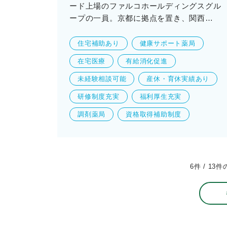
ード上場のファルコホールディングスグル
ープの一員。京都に拠点を置き、関西…
住宅補助あり
健康サポート薬局
在宅医療
有給消化促進
未経験相談可能
産休・育休実績あり
研修制度充実
福利厚生充実
調剤薬局
資格取得補助制度
6
件 /
13
件