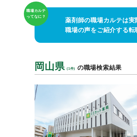
職場カルテ
ってなに？
薬剤師の職場カルテは実
職場の声をご紹介する転
岡山県
の職場検索結果
(1件)