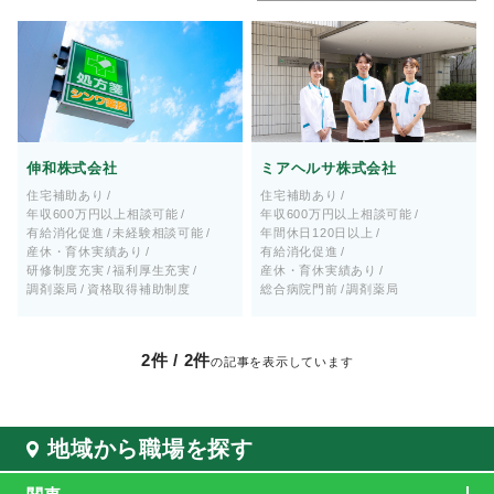
伸和株式会社
ミアヘルサ株式会社
住宅補助あり
住宅補助あり
年収600万円以上相談可能
年収600万円以上相談可能
有給消化促進
未経験相談可能
年間休日120日以上
産休・育休実績あり
有給消化促進
研修制度充実
福利厚生充実
産休・育休実績あり
調剤薬局
資格取得補助制度
総合病院門前
調剤薬局
2
件 /
2
件
の記事を表示しています
地域から職場を探す