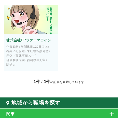
株式会社EPファーマライン
企業勤務
年間休日120日以上
有給消化促進
未経験相談可能
産休・育休実績あり
研修制度充実
福利厚生充実
駅チカ
1
件 /
1
件
の記事を表示しています
地域から職場を探す
関東