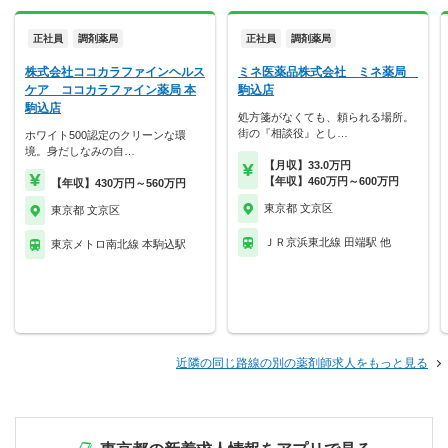
正社員
調剤薬局
正社員
調剤薬局
株式会社ココカラファインヘルス
ミネ医薬品株式会社 ミネ薬局
ケア ココカラファイン薬局 本
駒込店
駒込店
処方箋がなくても、頼られる場所。
街の『相談役』とし…
ホワイト500認定のクリーンな環
境。身だしなみの自…
【月収】33.0万円
【年収】460万円～600万円
【年収】430万円～560万円
東京都 文京区
東京都 文京区
ＪＲ京浜東北線 田端駅 他
東京メトロ南北線 本駒込駅
近隣の同じ路線の別の薬剤師求人をもっと見る