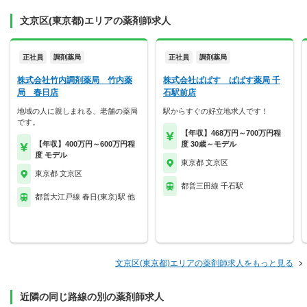
文京区(東京都)エリアの薬剤師求人
正社員
調剤薬局
正社員
調剤薬局
株式会社竹内調剤薬局 竹内薬
株式会社ぱぱす ぱぱす薬局 千
局 春日店
石駅前店
地域の人に親しまれる、老舗の薬局
駅からすぐの好立地求人です！
です。
【年収】468万円～700万円程
【年収】400万円～600万円程
度 30歳～モデル
度 モデル
東京都 文京区
東京都 文京区
都営三田線 千石駅
都営大江戸線 春日(東京)駅 他
文京区(東京都)エリアの薬剤師求人をもっと見る
近隣の同じ路線の別の薬剤師求人