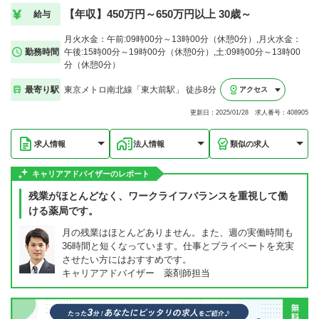
【年収】450万円～650万円以上 30歳～
給与
月火水金：午前:09時00分～13時00分（休憩0分）,月火水金：
勤務時間
午後:15時00分～19時00分（休憩0分）,土:09時00分～13時00
分（休憩0分）
最寄り駅
東京メトロ南北線「東大前駅」 徒歩8分
アクセス
更新日：2025/01/28 求人番号：408905
求人情報
法人情報
類似の求人
キャリアアドバイザーのレポート
残業がほとんどなく、ワークライフバランスを重視して働
ける薬局です。
月の残業はほとんどありません。また、週の実働時間も
36時間と短くなっています。仕事とプライベートを充実
させたい方にはおすすめです。
キャリアアドバイザー 薬剤師担当