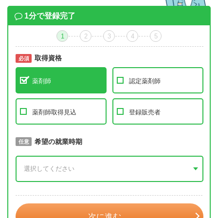
1分で登録完了
1
2
3
4
5
取得資格
必須
必須
薬剤師
認定薬剤師
薬剤師取得見込
登録販売者
取得予定年
希望の就業時期
必須
任意
年 3月
次に進む