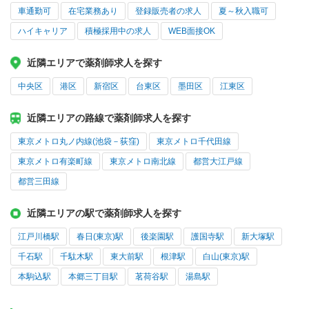
車通勤可
在宅業務あり
登録販売者の求人
夏～秋入職可
ハイキャリア
積極採用中の求人
WEB面接OK
近隣エリアで薬剤師求人を探す
中央区
港区
新宿区
台東区
墨田区
江東区
近隣エリアの路線で薬剤師求人を探す
東京メトロ丸ノ内線(池袋－荻窪)
東京メトロ千代田線
東京メトロ有楽町線
東京メトロ南北線
都営大江戸線
都営三田線
近隣エリアの駅で薬剤師求人を探す
江戸川橋駅
春日(東京)駅
後楽園駅
護国寺駅
新大塚駅
千石駅
千駄木駅
東大前駅
根津駅
白山(東京)駅
本駒込駅
本郷三丁目駅
茗荷谷駅
湯島駅