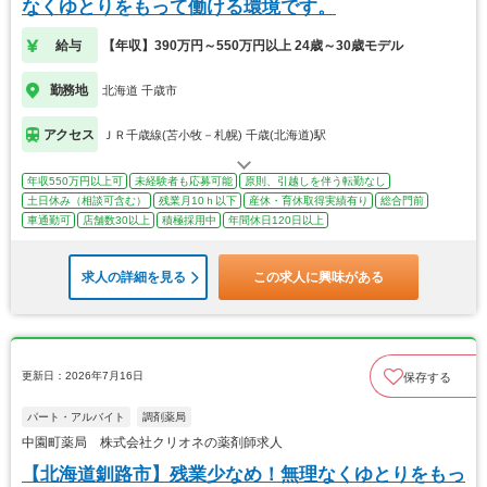
なくゆとりをもって働ける環境です。
給与
【年収】390万円～550万円以上 24歳～30歳モデル
勤務地
北海道 千歳市
アクセス
ＪＲ千歳線(苫小牧－札幌) 千歳(北海道)駅
年収550万円以上可
未経験者も応募可能
原則、引越しを伴う転勤なし
土日休み（相談可含む）
残業月10ｈ以下
産休・育休取得実績有り
総合門前
車通勤可
店舗数30以上
積極採用中
年間休日120日以上
求人の詳細を見る
この求人に興味がある
更新日：2026年7月16日
保存する
パート・アルバイト
調剤薬局
中園町薬局 株式会社クリオネの薬剤師求人
【北海道釧路市】残業少なめ！無理なくゆとりをもっ