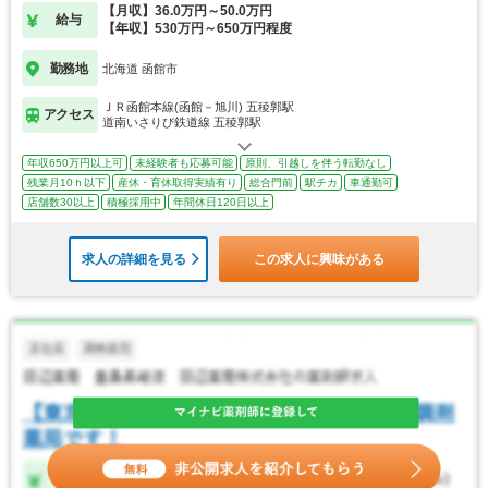
【月収】36.0万円～50.0万円
給与
【年収】530万円～650万円程度
勤務地
北海道 函館市
ＪＲ函館本線(函館－旭川) 五稜郭駅
アクセス
道南いさりび鉄道線 五稜郭駅
年収650万円以上可
未経験者も応募可能
原則、引越しを伴う転勤なし
残業月10ｈ以下
産休・育休取得実績有り
総合門前
駅チカ
車通勤可
店舗数30以上
積極採用中
年間休日120日以上
求人の詳細を見る
この求人に興味がある