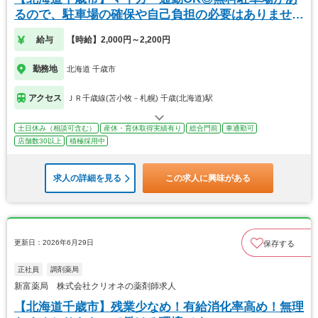
るので、駐車場の確保や自己負担の必要はありませ
ん！
給与
【時給】2,000円～2,200円
勤務地
北海道 千歳市
アクセス
ＪＲ千歳線(苫小牧－札幌) 千歳(北海道)駅
土日休み（相談可含む）
産休・育休取得実績有り
総合門前
車通勤可
店舗数30以上
積極採用中
求人の詳細を見る
この求人に興味がある
更新日：2026年6月29日
保存する
正社員
調剤薬局
新富薬局 株式会社クリオネの薬剤師求人
【北海道千歳市】残業少なめ！有給消化率高め！無理