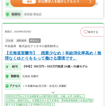
更新日：2026年6月29日
保存する
正社員
調剤薬局
募集停止
中央薬局 株式会社クリオネの薬剤師求人
【北海道室蘭市】 残業少なめ！有給消化率高め！無
理なくゆとりをもって働ける環境です。
給与
【年収】380万円～550万円程度 24歳～30歳モデル
勤務地
北海道 室蘭市
アクセス
ＪＲ室蘭本線(長万部－岩見沢) 室蘭駅
年収550万円以上可
未経験者も応募可能
原則、引越しを伴う転勤なし
土日休み（相談可含む）
残業月10ｈ以下
産休・育休取得実績有り
総合門前
駅チカ
店舗数30以上
年間休日120日以上