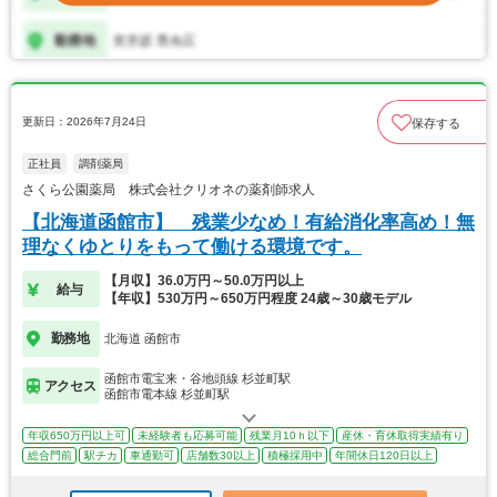
更新日：2026年7月24日
保存する
正社員
調剤薬局
さくら公園薬局 株式会社クリオネの薬剤師求人
【北海道函館市】 残業少なめ！有給消化率高め！無
理なくゆとりをもって働ける環境です。
【月収】36.0万円～50.0万円以上
給与
【年収】530万円～650万円程度 24歳～30歳モデル
勤務地
北海道 函館市
函館市電宝来・谷地頭線 杉並町駅
アクセス
函館市電本線 杉並町駅
年収650万円以上可
未経験者も応募可能
残業月10ｈ以下
産休・育休取得実績有り
総合門前
駅チカ
車通勤可
店舗数30以上
積極採用中
年間休日120日以上