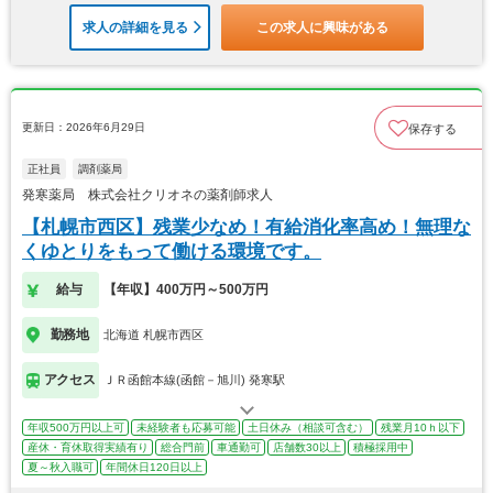
求人の詳細を見る
この求人に興味がある
更新日：2026年6月29日
保存する
正社員
調剤薬局
発寒薬局 株式会社クリオネの薬剤師求人
【札幌市西区】残業少なめ！有給消化率高め！無理な
くゆとりをもって働ける環境です。
給与
【年収】400万円～500万円
勤務地
北海道 札幌市西区
アクセス
ＪＲ函館本線(函館－旭川) 発寒駅
年収500万円以上可
未経験者も応募可能
土日休み（相談可含む）
残業月10ｈ以下
産休・育休取得実績有り
総合門前
車通勤可
店舗数30以上
積極採用中
夏～秋入職可
年間休日120日以上