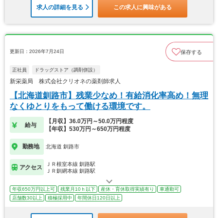
求人の詳細を見る
この求人に興味がある
更新日：2026年7月24日
保存する
正社員
ドラッグストア（調剤併設）
新栄薬局 株式会社クリオネの薬剤師求人
【北海道釧路市】残業少なめ！有給消化率高め！無理
なくゆとりをもって働ける環境です。
【月収】36.0万円～50.0万円程度
給与
【年収】530万円～650万円程度
勤務地
北海道 釧路市
ＪＲ根室本線 釧路駅
アクセス
ＪＲ釧網本線 釧路駅
年収650万円以上可
残業月10ｈ以下
産休・育休取得実績有り
車通勤可
店舗数30以上
積極採用中
年間休日120日以上