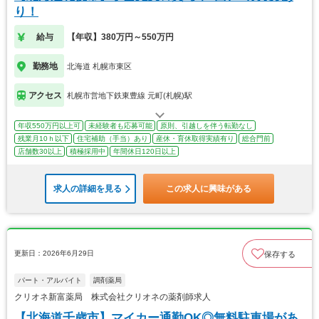
り！
給与
【年収】380万円～550万円
勤務地
北海道 札幌市東区
アクセス
札幌市営地下鉄東豊線 元町(札幌)駅
年収550万円以上可
未経験者も応募可能
原則、引越しを伴う転勤なし
残業月10ｈ以下
住宅補助（手当）あり
産休・育休取得実績有り
総合門前
店舗数30以上
積極採用中
年間休日120日以上
求人の詳細を見る
この求人に興味がある
更新日：2026年6月29日
保存する
パート・アルバイト
調剤薬局
クリオネ新富薬局 株式会社クリオネの薬剤師求人
【北海道千歳市】マイカー通勤OK◎無料駐車場があ