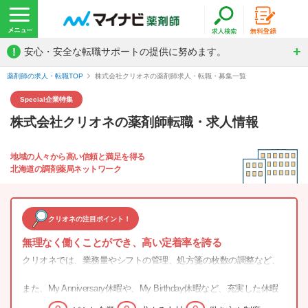
!
安心・安全な転職サポートの提供に努めます。
薬剤師の求人・転職TOP
株式会社クリオネの薬剤師求人・転職・募集一覧
Special
企業特集
株式会社クリオネの薬剤師転職・求人情報
地域の人々から高い信頼と満足を得る
北海道の調剤薬局ネットワーク
クリオネの注目ポイント！
無理なく働くことができ、高い定着率を誇る
クリオネでは、業務量やシフトの管理、処方箋の枚数の調整など、
働くスタッフに無理が出ないような勤務体制を整えています。
また、My Anniversary休暇や、My Birthday休暇など、充実した休暇
制度があり、福利厚生も充実しているため、男女問わず長く勤めて