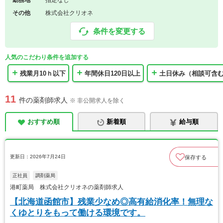
勤務地
指定なし
その他
株式会社クリオネ
条件を変更する
人気のこだわり条件を追加する
残業月10ｈ以下
年間休日120日以上
土日休み（相談可含
11
件の薬剤師求人
※ 非公開求人を除く
おすすめ順
新着順
給与順
更新日：2026年7月24日
保存する
正社員
調剤薬局
港町薬局 株式会社クリオネの薬剤師求人
【北海道函館市】残業少なめ◎高有給消化率！無理な
くゆとりをもって働ける環境です。