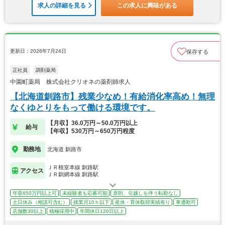
求人の詳細を見る
この求人に興味がある
更新日：2026年7月24日
保存する
正社員
調剤薬局
中園町薬局 株式会社クリオネの薬剤師求人
【北海道釧路市】残業少なめ！有給消化率高め！無理
なくゆとりをもって働ける環境です。
【月収】36.0万円～50.0万円以上
給与
【年収】530万円～650万円程度
勤務地
北海道 釧路市
ＪＲ根室本線 釧路駅
アクセス
ＪＲ釧網本線 釧路駅
年収650万円以上可
未経験者も応募可能
原則、引越しを伴う転勤なし
土日休み（相談可含む）
残業月10ｈ以下
産休・育休取得実績有り
車通勤可
店舗数30以上
積極採用中
年間休日120日以上