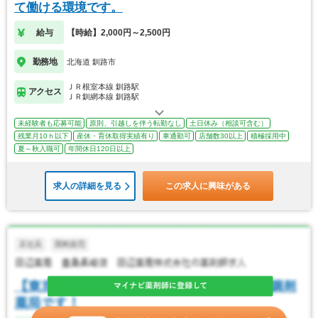
て働ける環境です。
給与
【時給】2,000円～2,500円
勤務地
北海道 釧路市
ＪＲ根室本線 釧路駅
アクセス
ＪＲ釧網本線 釧路駅
未経験者も応募可能
原則、引越しを伴う転勤なし
土日休み（相談可含む）
残業月10ｈ以下
産休・育休取得実績有り
車通勤可
店舗数30以上
積極採用中
夏～秋入職可
年間休日120日以上
求人の詳細を見る
この求人に興味がある