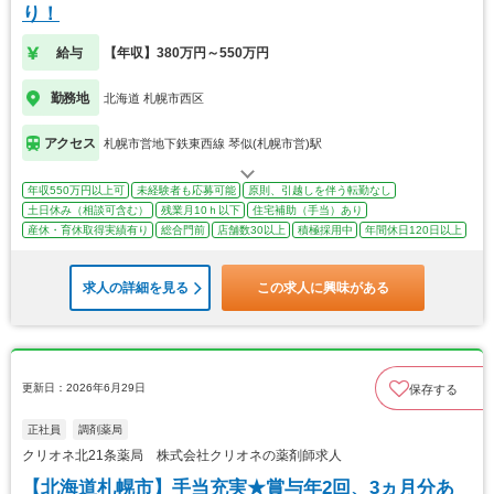
り！
給与
【年収】380万円～550万円
勤務地
北海道 札幌市西区
アクセス
札幌市営地下鉄東西線 琴似(札幌市営)駅
年収550万円以上可
未経験者も応募可能
原則、引越しを伴う転勤なし
土日休み（相談可含む）
残業月10ｈ以下
住宅補助（手当）あり
産休・育休取得実績有り
総合門前
店舗数30以上
積極採用中
年間休日120日以上
求人の詳細を見る
この求人に興味がある
更新日：2026年6月29日
保存する
正社員
調剤薬局
クリオネ北21条薬局 株式会社クリオネの薬剤師求人
【北海道札幌市】手当充実★賞与年2回、3ヵ月分あ