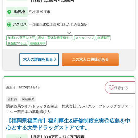
【時給】2,100円～2,500円
勤務地
島根県 松江市
アクセス
一畑電車北松江線 松江しんじ湖温泉駅
年収600万円以上可
産休・育休取得実績有り
スキルアップ
車通勤可
店舗数30以上
積極採用中
求人の詳細を見る
この求人に興味がある
更新日：2025年12月3日
保存する
正社員
調剤薬局
調剤薬局ツルハドラッグ薬院店 株式会社ツルハグループドラッグ＆ファー
マシー西日本の薬剤師求人
【福岡県福岡市】福利厚生&研修制度充実◎広島を中
心とする大手ドラッグストアです。
【月収】33.0万円～37.0万円程度