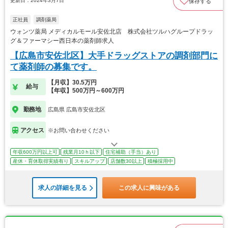
更新日：2024年3月7日
保存する
正社員
調剤薬局
ウォンツ薬局 メディカルモール安佐北店 株式会社ツルハグループドラッ
グ＆ファーマシー西日本の薬剤師求人
【広島市安佐北区】大手ドラッグストアの調剤部門に
て薬剤師の募集です。
【月収】30.5万円
給与
【年収】500万円～600万円
勤務地
広島県 広島市安佐北区
アクセス
※お問い合わせください
年収600万円以上可
残業月10ｈ以下
住宅補助（手当）あり
産休・育休取得実績有り
スキルアップ
店舗数30以上
積極採用中
求人の詳細を見る
この求人に興味がある