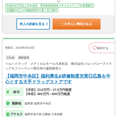
年収600万円以上可
産休・育休取得実績有り
スキルアップ
車通勤可
店舗数30以上
積極採用中
夏～秋入職可
求人の詳細を見る
この求人に興味がある
更新日：2025年4月16日
保存する
正社員
調剤薬局
ツルハドラッグ メディカルモール六本松店 株式会社ツルハグループドラ
ッグ＆ファーマシー西日本の薬剤師求人
【福岡市中央区】福利厚生&研修制度充実◎広島を中
心とする大手ドラッグストアです
【月収】33.0万円～37.0万円程度
給与
【年収】460万円～600万円程度
勤務地
福岡県 福岡市中央区
アクセス
福岡市地下鉄七隈線 六本松駅