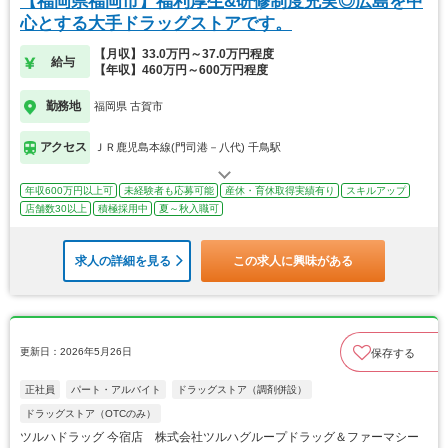
【福岡県福岡市】福利厚生&研修制度充実◎広島を中
心とする大手ドラッグストアです。
【月収】33.0万円～37.0万円程度
給与
【年収】460万円～600万円程度
勤務地
福岡県 古賀市
アクセス
ＪＲ鹿児島本線(門司港－八代) 千鳥駅
年収600万円以上可
未経験者も応募可能
産休・育休取得実績有り
スキルアップ
店舗数30以上
積極採用中
夏～秋入職可
求人の詳細を見る
この求人に興味がある
更新日：2026年5月26日
保存する
正社員
パート・アルバイト
ドラッグストア（調剤併設）
ドラッグストア（OTCのみ）
ツルハドラッグ 今宿店 株式会社ツルハグループドラッグ＆ファーマシー