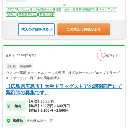
年収600万円以上可
未経験者も応募可能
産休・育休取得実績有り
スキルアップ
駅チカ
店舗数30以上
積極採用中
求人の詳細を見る
この求人に興味がある
更新日：2024年3月7日
保存する
正社員
調剤薬局
ウォンツ薬局 メディカルモール吉島店 株式会社ツルハグループドラッグ
＆ファーマシー西日本の薬剤師求人
【広島県広島市】大手ドラッグストアの調剤部門にて
薬剤師の募集です。
【月収】30.5万円
給与
【年収】500万円～600万円
【時給】2,100円～2,500円
勤務地
広島県 広島市中区