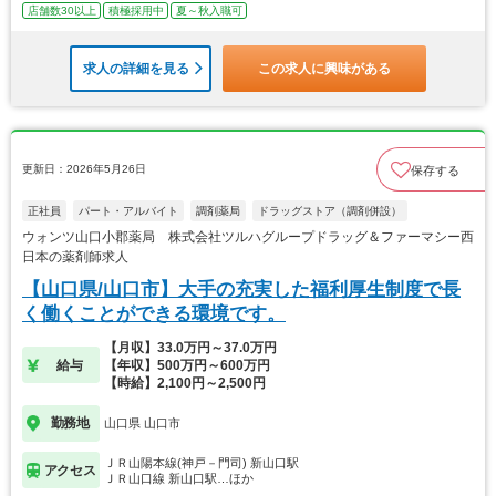
店舗数30以上
積極採用中
夏～秋入職可
求人の詳細を見る
この求人に興味がある
更新日：2026年5月26日
保存する
正社員
パート・アルバイト
調剤薬局
ドラッグストア（調剤併設）
ウォンツ山口小郡薬局 株式会社ツルハグループドラッグ＆ファーマシー西
日本の薬剤師求人
【山口県/山口市】大手の充実した福利厚生制度で長
く働くことができる環境です。
【月収】33.0万円～37.0万円
給与
【年収】500万円～600万円
【時給】2,100円～2,500円
勤務地
山口県 山口市
ＪＲ山陽本線(神戸－門司) 新山口駅
アクセス
ＪＲ山口線 新山口駅…ほか