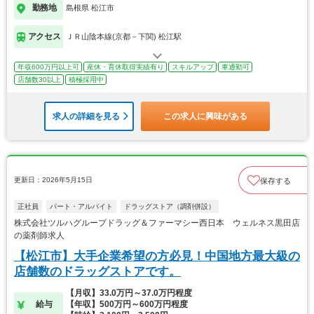
勤務地
島根県 松江市
アクセス
ＪＲ山陰本線(京都－下関) 松江駅
年収600万円以上可
産休・育休取得実績有り
スキルアップ
車通勤可
店舗数30以上
積極採用中
求人の詳細を見る
この求人に興味がある
更新日：2026年5月15日
保存する
正社員
パート・アルバイト
ドラッグストア（調剤併設）
株式会社ツルハグループドラッグ＆ファーマシー西日本 ウェルネス黒田店
の薬剤師求人
【松江市】大手企業希望の方必見！中国地方最大級の
店舗数のドラッグストアです。
【月収】33.0万円～37.0万円程度
給与
【年収】500万円～600万円程度