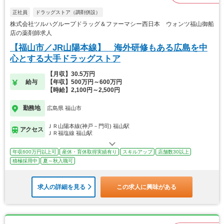
正社員
ドラッグストア（調剤併設）
株式会社ツルハグループドラッグ＆ファーマシー西日本 ウォンツ福山御船
店の薬剤師求人
【福山市／JR山陽本線】 海外研修もある広島を中
心とする大手ドラッグストア
【月収】30.5万円
給与
【年収】500万円～600万円
【時給】2,100円～2,500円
勤務地
広島県 福山市
ＪＲ山陽本線(神戸－門司) 福山駅
アクセス
ＪＲ福塩線 福山駅
年収600万円以上可
産休・育休取得実績有り
スキルアップ
店舗数30以上
積極採用中
夏～秋入職可
求人の詳細を見る
この求人に興味がある