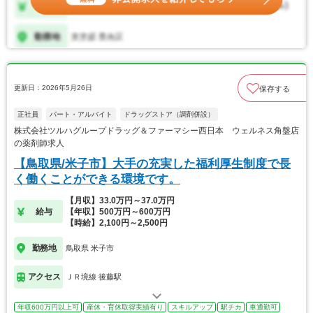
更新日：2026年5月26日
保存する
正社員
パート・アルバイト
ドラッグストア（調剤併設）
株式会社ツルハグループドラッグ＆ファーマシー西日本 ウェルネス角盤店
の薬剤師求人
【鳥取県/米子市】大手の充実した福利厚生制度で長
く働くことができる環境です。
【月収】33.0万円～37.0万円
給与
【年収】500万円～600万円
【時給】2,100円～2,500円
勤務地
鳥取県 米子市
アクセス
ＪＲ境線 後藤駅
年収600万円以上可
産休・育休取得実績有り
スキルアップ
駅チカ
車通勤可