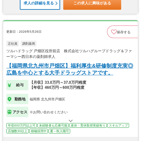
求人の詳細を見る
この求人に興味がある
更新日：2026年5月26日
保存する
正社員
調剤薬局
ツルハドラッグ 戸畑区役所前店 株式会社ツルハグループドラッグ＆ファ
ーマシー西日本の薬剤師求人
【福岡県北九州市戸畑区】福利厚生&研修制度充実◎
広島を中心とする大手ドラッグストアです。
【月収】33.0万円～37.0万円程度
給与
【年収】460万円～600万円程度
勤務地
福岡県 北九州市戸畑区
アクセス
※お問い合わせください
年収600万円以上可
未経験者も応募可能
産休・育休取得実績有り
スキルアップ
店舗数30以上
積極採用中
夏～秋入職可