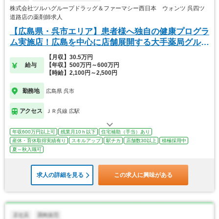
株式会社ツルハグループドラッグ＆ファーマシー西日本 ウォンツ 呉四ツ
道路店の薬剤師求人
【広島県・呉市エリア】患者様へ独自の健康プログラ
ム実施店！広島を中心に店舗展開する大手薬局グルー
プ
【月収】30.5万円
給与
【年収】500万円～600万円
【時給】2,100円～2,500円
勤務地
広島県 呉市
アクセス
ＪＲ呉線 広駅
年収600万円以上可
残業月10ｈ以下
住宅補助（手当）あり
産休・育休取得実績有り
スキルアップ
駅チカ
店舗数30以上
積極採用中
夏～秋入職可
求人の詳細を見る
この求人に興味がある