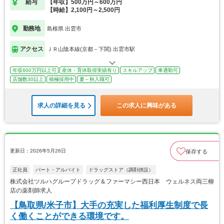
給与
【年収】500万円～600万円
【時給】2,100円～2,500円
勤務地
島根県 出雲市
アクセス
ＪＲ山陰本線(京都－下関) 出雲市駅
年収600万円以上可
産休・育休取得実績有り
スキルアップ
車通勤可
店舗数30以上
積極採用中
夏～秋入職可
求人の詳細を見る
この求人に興味がある
更新日：2026年5月26日
保存する
正社員
パート・アルバイト
ドラッグストア（調剤併設）
株式会社ツルハグループドラッグ＆ファーマシー西日本 ウェルネス両三柳
店の薬剤師求人
【鳥取県/米子市】大手の充実した福利厚生制度で長
く働くことができる環境です。