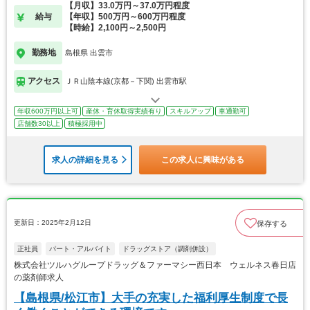
【月収】33.0万円～37.0万円程度
給与
【年収】500万円～600万円程度
【時給】2,100円～2,500円
勤務地
島根県 出雲市
アクセス
ＪＲ山陰本線(京都－下関) 出雲市駅
年収600万円以上可
産休・育休取得実績有り
スキルアップ
車通勤可
店舗数30以上
積極採用中
求人の詳細を見る
この求人に興味がある
更新日：2025年2月12日
保存する
正社員
パート・アルバイト
ドラッグストア（調剤併設）
株式会社ツルハグループドラッグ＆ファーマシー西日本 ウェルネス春日店
の薬剤師求人
【島根県/松江市】大手の充実した福利厚生制度で長