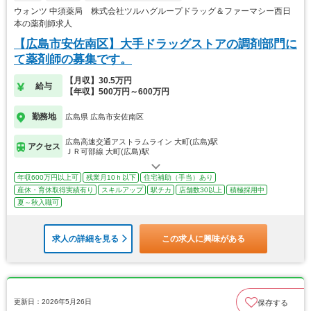
ウォンツ 中須薬局 株式会社ツルハグループドラッグ＆ファーマシー西日
本の薬剤師求人
【広島市安佐南区】大手ドラッグストアの調剤部門に
て薬剤師の募集です。
【月収】30.5万円
給与
【年収】500万円～600万円
勤務地
広島県 広島市安佐南区
広島高速交通アストラムライン 大町(広島)駅
アクセス
ＪＲ可部線 大町(広島)駅
年収600万円以上可
残業月10ｈ以下
住宅補助（手当）あり
産休・育休取得実績有り
スキルアップ
駅チカ
店舗数30以上
積極採用中
夏～秋入職可
求人の詳細を見る
この求人に興味がある
更新日：2026年5月26日
保存する