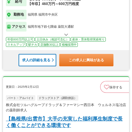
給与
【年収】460万円～600万円程度
勤務地
福岡県 福岡市中央区
アクセス
福岡市地下鉄七隈線 薬院大通駅
年収600万円以上可
土日休み（相談可含む）
産休・育休取得実績有り
スキルアップ
駅チカ
店舗数30以上
積極採用中
求人の詳細を見る
この求人に興味がある
更新日：2025年2月12日
保存する
パート・アルバイト
ドラッグストア（調剤併設）
株式会社ツルハグループドラッグ＆ファーマシー西日本 ウェルネス塩冶店
の薬剤師求人
【島根県/出雲市】大手の充実した福利厚生制度で長
く働くことができる環境です