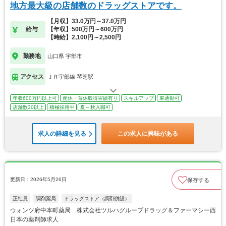
地方最大級の店舗数のドラッグストアです。
【月収】33.0万円～37.0万円
給与
【年収】500万円～600万円
【時給】2,100円～2,500円
勤務地
山口県 宇部市
アクセス
ＪＲ宇部線 琴芝駅
年収600万円以上可
産休・育休取得実績有り
スキルアップ
車通勤可
店舗数30以上
積極採用中
夏～秋入職可
求人の詳細を見る
この求人に興味がある
更新日：2026年5月26日
保存する
正社員
調剤薬局
ドラッグストア（調剤併設）
ウォンツ府中本町薬局 株式会社ツルハグループドラッグ＆ファーマシー西
日本の薬剤師求人