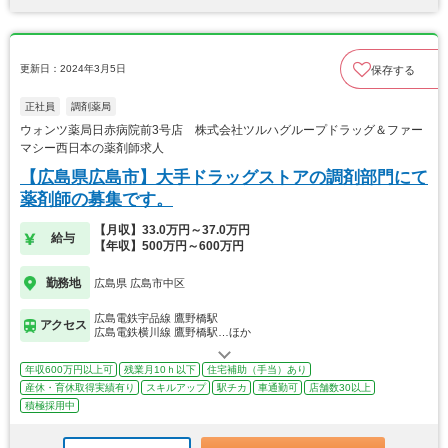
更新日：2024年3月5日
保存する
正社員
調剤薬局
ウォンツ薬局日赤病院前3号店 株式会社ツルハグループドラッグ＆ファー
マシー西日本の薬剤師求人
【広島県広島市】大手ドラッグストアの調剤部門にて
薬剤師の募集です。
【月収】33.0万円～37.0万円
給与
【年収】500万円～600万円
勤務地
広島県 広島市中区
広島電鉄宇品線 鷹野橋駅
アクセス
広島電鉄横川線 鷹野橋駅…ほか
年収600万円以上可
残業月10ｈ以下
住宅補助（手当）あり
産休・育休取得実績有り
スキルアップ
駅チカ
車通勤可
店舗数30以上
積極採用中