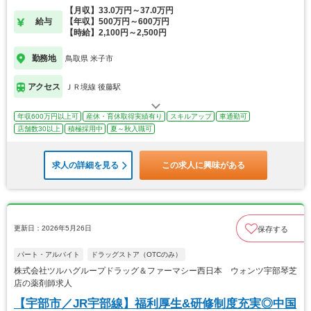
【月収】33.0万円～37.0万円
給与
【年収】500万円～600万円
【時給】2,100円～2,500円
勤務地
鳥取県 米子市
アクセス
ＪＲ境線 後藤駅
年収600万円以上可
産休・育休取得実績有り
スキルアップ
車通勤可
店舗数30以上
積極採用中
夏～秋入職可
求人の詳細を見る
この求人に興味がある
更新日：2026年5月26日
保存する
パート・アルバイト
ドラッグストア（OTCのみ）
株式会社ツルハグループドラッグ＆ファーマシー西日本 ウォンツ宇部琴芝
店の薬剤師求人
【宇部市／JR宇部線】福利厚生&研修制度充実◎中国