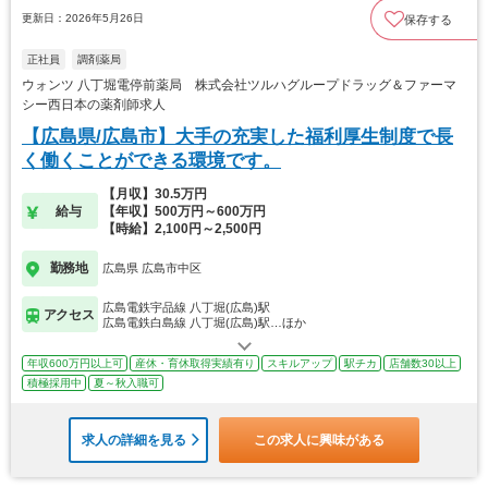
更新日：2026年5月26日
保存する
正社員
調剤薬局
ウォンツ 八丁堀電停前薬局 株式会社ツルハグループドラッグ＆ファーマ
シー西日本の薬剤師求人
【広島県/広島市】大手の充実した福利厚生制度で長
く働くことができる環境です。
【月収】30.5万円
給与
【年収】500万円～600万円
【時給】2,100円～2,500円
勤務地
広島県 広島市中区
広島電鉄宇品線 八丁堀(広島)駅
アクセス
広島電鉄白島線 八丁堀(広島)駅…ほか
年収600万円以上可
産休・育休取得実績有り
スキルアップ
駅チカ
店舗数30以上
積極採用中
夏～秋入職可
求人の詳細を見る
この求人に興味がある