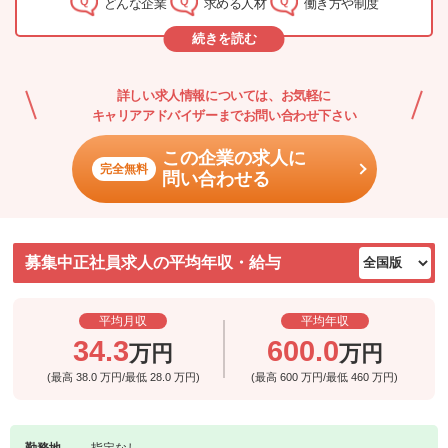
どんな企業
求める人材
働き方や制度
す。中国地方の薬局で働きたい、業務を通じて専門的な知識を身に
つけたい、薬剤師以外のキャリアも積みたいなどと考えている薬剤
続きを読む
師さんにおすすめの企業です。
詳しい求人情報については、お気軽に
キャリアアドバイザーまでお問い合わせ下さい
この企業の求人に
完全無料
問い合わせる
募集中正社員求人の平均年収・給与
平均月収
平均年収
34.3
600.0
万円
万円
(最高
38.0
万円/最低
28.0
万円)
(最高
600
万円/最低
460
万円)