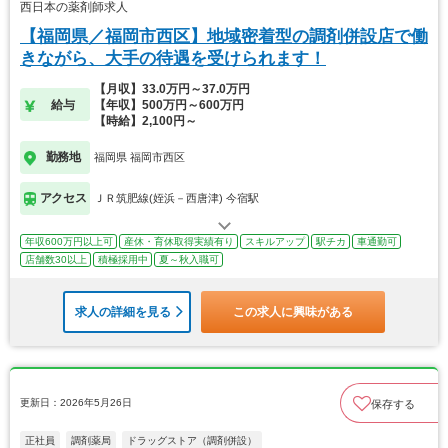
西日本の薬剤師求人
【福岡県／福岡市西区】地域密着型の調剤併設店で働
きながら、大手の待遇を受けられます！
【月収】33.0万円～37.0万円
給与
【年収】500万円～600万円
【時給】2,100円～
勤務地
福岡県 福岡市西区
アクセス
ＪＲ筑肥線(姪浜－西唐津) 今宿駅
年収600万円以上可
産休・育休取得実績有り
スキルアップ
駅チカ
車通勤可
店舗数30以上
積極採用中
夏～秋入職可
求人の詳細を見る
この求人に興味がある
更新日：2026年5月26日
保存する
正社員
調剤薬局
ドラッグストア（調剤併設）