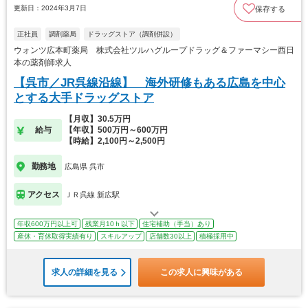
更新日：2024年3月7日
保存する
正社員
調剤薬局
ドラッグストア（調剤併設）
ウォンツ広本町薬局 株式会社ツルハグループドラッグ＆ファーマシー西日
本の薬剤師求人
【呉市／JR呉線沿線】 海外研修もある広島を中心
とする大手ドラッグストア
【月収】30.5万円
給与
【年収】500万円～600万円
【時給】2,100円～2,500円
勤務地
広島県 呉市
アクセス
ＪＲ呉線 新広駅
年収600万円以上可
残業月10ｈ以下
住宅補助（手当）あり
産休・育休取得実績有り
スキルアップ
店舗数30以上
積極採用中
求人の詳細を見る
この求人に興味がある