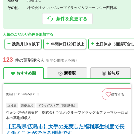
勤務地
指定なし
その他
株式会社ツルハグループドラッグ＆ファーマシー西日本
条件を変更する
人気のこだわり条件を追加する
残業月10ｈ以下
年間休日120日以上
土日休み（相談可含
123
件の薬剤師求人
※ 非公開求人を除く
おすすめ順
新着順
給与順
更新日：2026年5月26日
保存する
正社員
調剤薬局
ドラッグストア（調剤併設）
ウォンツ宇品東薬局 株式会社ツルハグループドラッグ＆ファーマシー西日
本の薬剤師求人
【広島県/広島市】大手の充実した福利厚生制度で長
く働くことができる環境です。