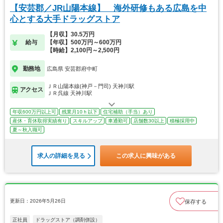
【安芸郡／JR山陽本線】 海外研修もある広島を中
心とする大手ドラッグストア
【月収】30.5万円
給与
【年収】500万円～600万円
【時給】2,100円～2,500円
勤務地
広島県 安芸郡府中町
ＪＲ山陽本線(神戸－門司) 天神川駅
アクセス
ＪＲ呉線 天神川駅
年収600万円以上可
残業月10ｈ以下
住宅補助（手当）あり
産休・育休取得実績有り
スキルアップ
車通勤可
店舗数30以上
積極採用中
夏～秋入職可
求人の詳細を見る
この求人に興味がある
更新日：2026年5月26日
保存する
正社員
ドラッグストア（調剤併設）