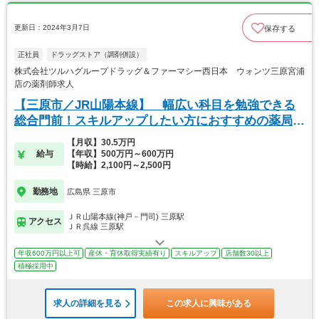
更新日：2024年3月7日
保存する
正社員
ドラッグストア（調剤併設）
株式会社ツルハグループドラッグ＆ファーマシー西日本 ウォンツ三原宮浦
店の薬剤師求人
【三原市／JR山陽本線】 幅広い科目を勉強できる
総合門前！スキルアップしたい方におすすめの薬局で
す。
【月収】30.5万円
給与
【年収】500万円～600万円
【時給】2,100円～2,500円
勤務地
広島県 三原市
ＪＲ山陽本線(神戸－門司) 三原駅
アクセス
ＪＲ呉線 三原駅
年収600万円以上可
産休・育休取得実績有り
スキルアップ
店舗数30以上
積極採用中
求人の詳細を見る
この求人に興味がある